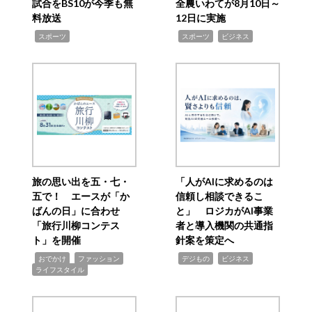
試合をBS10が今季も無
全農いわてが8月10日～
料放送
12日に実施
,
,
,
スポーツ
スポーツ
ビジネス
旅の思い出を五・七・
「人がAIに求めるのは
五で！ エースが「か
信頼し相談できるこ
ばんの日」に合わせ
と」 ロジカがAI事業
「旅行川柳コンテス
者と導入機関の共通指
ト」を開催
針案を策定へ
,
,
,
,
,
おでかけ
ファッション
デジもの
ビジネス
ライフスタイル