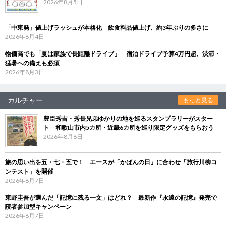
2026年8月5日
「中東発」値上げラッシュが本格化 飲食料品値上げ、約3年ぶりの多さに
2026年8月4日
物価高でも「夏は家族で長距離ドライブ」 宿泊ドライブ予算4万円超、渋滞・
猛暑への備えも必須
2026年8月3日
カルチャー
もっと見る
豊臣秀吉・秀長兄弟ゆかりの地を巡るスタンプラリーがスター
ト 和歌山市内5カ所・近畿6カ所を巡り限定グッズをもらおう
2026年8月8日
旅の思い出を五・七・五で！ エースが「かばんの日」に合わせ「旅行川柳コ
ンテスト」を開催
2026年8月7日
東野圭吾が選んだ「記憶に残る一文」はどれ？ 最新作『永遠の記憶』発売で
読者参加型キャンペーン
2026年8月7日