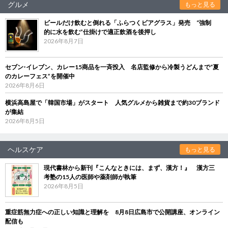
グルメ
もっと見る
ビールだけ飲むと倒れる「ふらつくビアグラス」発売 “強制
的に水を飲む”仕掛けで適正飲酒を後押し
2026年8月7日
セブン‐イレブン、カレー15商品を一斉投入 名店監修から冷製うどんまで“夏
のカレーフェス”を開催中
2026年8月6日
横浜高島屋で「韓国市場」がスタート 人気グルメから雑貨まで約30ブランド
が集結
2026年8月5日
ヘルスケア
もっと見る
現代書林から新刊『こんなときには、まず、漢方！』 漢方三
考塾の15人の医師や薬剤師が執筆
2026年8月5日
重症筋無力症への正しい知識と理解を 8月8日広島市で公開講座、オンライン
配信も