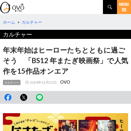
検
索
コ
ン
テ
ホーム
>
カルチャー
ン
カルチャー
ツ
へ
移
年末年始はヒーローたちとともに過ご
動
そう 「BS12 年またぎ映画祭」で人気
作を15作品オンエア
OVO
2024年12月22日
カルチャー