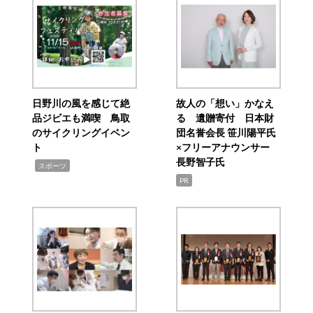
日野川の風を感じて絶
故人の「想い」かなえ
品ジビエも満喫 鳥取
る 遺贈寄付 日本財
のサイクリングイベン
団名誉会長 笹川陽平氏
ト
×フリーアナウンサー
長野智子氏
,
スポーツ
PR