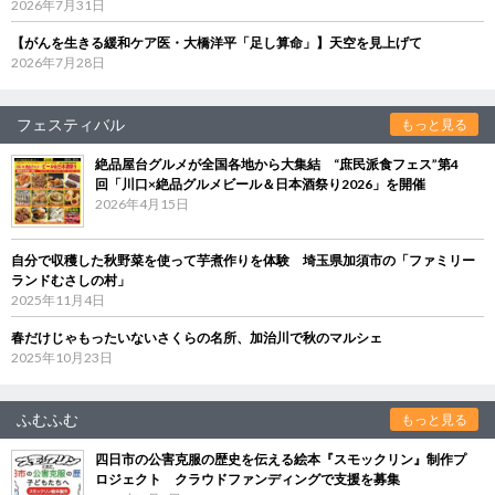
2026年7月31日
【がんを生きる緩和ケア医・大橋洋平「足し算命」】天空を見上げて
2026年7月28日
フェスティバル
もっと見る
絶品屋台グルメが全国各地から大集結 “庶民派食フェス”第4
回「川口×絶品グルメビール＆日本酒祭り2026」を開催
2026年4月15日
自分で収穫した秋野菜を使って芋煮作りを体験 埼玉県加須市の「ファミリー
ランドむさしの村」
2025年11月4日
春だけじゃもったいないさくらの名所、加治川で秋のマルシェ
2025年10月23日
ふむふむ
もっと見る
四日市の公害克服の歴史を伝える絵本『スモックリン』制作プ
ロジェクト クラウドファンディングで支援を募集