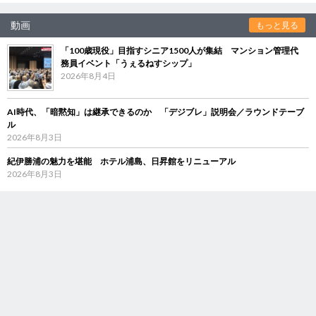
動画
もっと見る
「100歳現役」目指すシニア1500人が集結 マンション管理代
務員イベント「うぇるねすシップ」
2026年8月4日
AI時代、「暗黙知」は継承できるのか 「デジブレ」説明会／ラウンドテーブ
ル
2026年8月3日
紀伊勝浦の魅力を堪能 ホテル浦島、日昇館をリニューアル
2026年8月3日