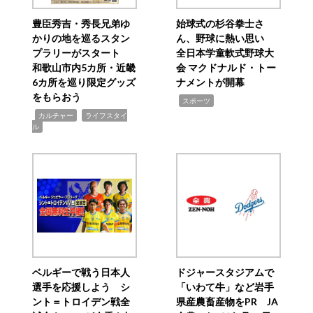
豊臣秀吉・秀長兄弟ゆ
始球式の杉谷拳士さ
かりの地を巡るスタン
ん、野球に熱い思い
プラリーがスタート
全日本学童軟式野球大
和歌山市内5カ所・近畿
会 マクドナルド・トー
6カ所を巡り限定グッズ
ナメントが開幕
をもらおう
,
スポーツ
,
,
カルチャー
ライフスタイ
ル
ベルギーで戦う日本人
ドジャースタジアムで
選手を応援しよう シ
「いわて牛」など岩手
ント＝トロイデン戦全
県産農畜産物をPR JA