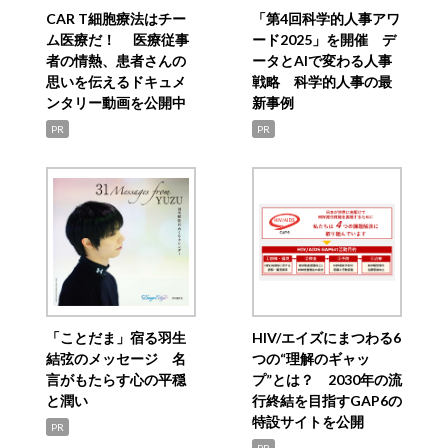
CAR T細胞療法はチー
「第4回科学的人事アワ
ム医療だ！ 医療従事
ード2025」を開催 デ
者の情熱、患者さんの
ータとAIで変わる人事
思いを伝えるドキュメ
戦略 科学的人事の最
ンタリー動画を公開中
新事例
PR
PR
「ことだま」宿る羽生
HIV/エイズにまつわる6
結弦のメッセージ 名
つの“理解のギャッ
言がもたらす心の平穏
プ”とは？ 2030年の流
と潤い
行終結を目指すGAP6の
特設サイトを公開
PR