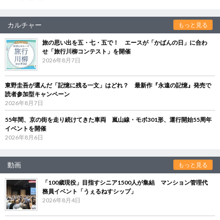
カルチャー
もっと見る
旅の思い出を五・七・五で！ エースが「かばんの日」に合わ
せ「旅行川柳コンテスト」を開催
2026年8月7日
東野圭吾が選んだ「記憶に残る一文」はどれ？ 最新作『永遠の記憶』発売で
読者参加型キャンペーン
2026年8月7日
55年間、京の街を走り続けてきた車両 嵐山線・モボ301形、運行開始55周年
イベントを開催
2026年8月6日
動画
もっと見る
「100歳現役」目指すシニア1500人が集結 マンション管理代
務員イベント「うぇるねすシップ」
2026年8月4日