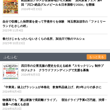
絶品屋台グルメが全国各地から大集結 “庶民派食フェス”第4
回「川口×絶品グルメビール＆日本酒祭り2026」を開催
2026年4月15日
自分で収穫した秋野菜を使って芋煮作りを体験 埼玉県加須市の「ファミリー
ランドむさしの村」
2025年11月4日
春だけじゃもったいないさくらの名所、加治川で秋のマルシェ
2025年10月23日
ふむふむ
もっと見る
四日市の公害克服の歴史を伝える絵本『スモックリン』制作プ
ロジェクト クラウドファンディングで支援を募集
2026年8月5日
「中東発」値上げラッシュが本格化 飲食料品値上げ、約3年ぶりの多さに
2026年8月4日
物価高でも「夏は家族で長距離ドライブ」 宿泊ドライブ予算4万円超、渋滞・
猛暑への備えも必須
2026年8月3日