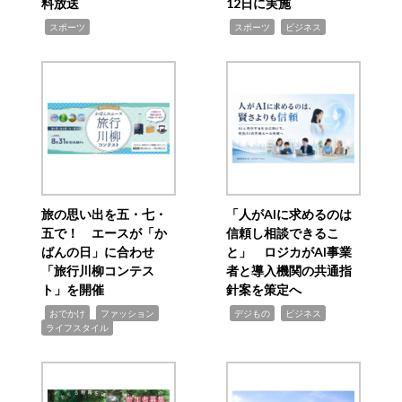
料放送
12日に実施
,
,
,
スポーツ
スポーツ
ビジネス
旅の思い出を五・七・
「人がAIに求めるのは
五で！ エースが「か
信頼し相談できるこ
ばんの日」に合わせ
と」 ロジカがAI事業
「旅行川柳コンテス
者と導入機関の共通指
ト」を開催
針案を策定へ
,
,
,
,
,
おでかけ
ファッション
デジもの
ビジネス
ライフスタイル