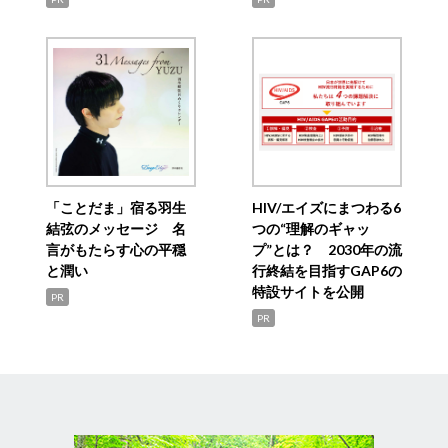
「ことだま」宿る羽生
HIV/エイズにまつわる6
結弦のメッセージ 名
つの“理解のギャッ
言がもたらす心の平穏
プ”とは？ 2030年の流
と潤い
行終結を目指すGAP6の
特設サイトを公開
PR
PR