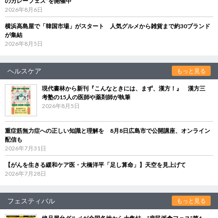
のカレーフェス”を開催中
2026年8月6日
横浜高島屋で「韓国市場」がスタート 人気グルメから雑貨まで約30ブランド
が集結
2026年8月5日
ヘルスケア
もっと見る
現代書林から新刊『こんなときには、まず、漢方！』 漢方三
考塾の15人の医師や薬剤師が執筆
2026年8月5日
重症筋無力症への正しい知識と理解を 8月8日広島市で公開講座、オンライン
配信も
2026年7月31日
【がんを生きる緩和ケア医・大橋洋平「足し算命」】天空を見上げて
2026年7月28日
フェスティバル
もっと見る