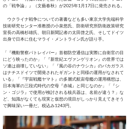
の「戦争論」』（文藝春秋）が2025年1月17日に発売される。
ウクライナ戦争についての著書なども多い東京大学先端科学
技術研究センター准教授の小泉悠氏、防衛研究所防衛政策研究
室長の高橋杉雄氏、朝日新聞記者の太田啓之氏、そしてドイツ
出身で日本に住むマライ・メントライン氏が語り手。
「『機動警察パトレイバー』首都防空通信は実際に自衛官の目
にどう映ったのか」「『新世紀エヴァンゲリオン』の世界では
ソ連は崩壊していない」「『風の谷のナウシカ』のバカガラス
はナチスドイツで開発されたギガントと同様の運用がなされて
いる」「『宇宙戦艦ヤマト』の多層式航宙母艦の運用構想は、
日本海軍の三段式時代の空母『赤城』と同じなのか」「『シ
ン・ゴジラ』で使用が検討される核兵器は、名前が違う？」な
ど、知識がなくても現実と仮想の境目がしっかり見えてきそう
で興味深い一冊だ。税込み1243円。