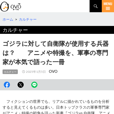
検
索
コ
ン
テ
ホーム
>
カルチャー
ン
カルチャー
ツ
へ
移
ゴジラに対して自衛隊が使用する兵器
動
は？ アニメや特撮を、軍事の専門
家が本気で語った一冊
OVO
2025年1月5日
カルチャー
フィクションの世界でも、リアルに描かれているものを分析
すると見えてくるものは多い。日本トップクラスの軍事専門家
がアニメ・特撮の戦争を語った新書『ゴジラvs.自衛隊 アニメ