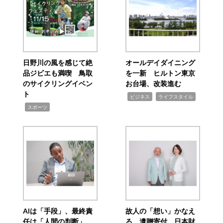
日野川の風を感じて絶
オールデイダイニング
品ジビエも満喫 鳥取
を一新 ヒルトン東京
のサイクリングイベン
お台場、改装進む
ト
,
,
ビジネス
ライフスタイル
,
スポーツ
AIは「手段」、最終責
故人の「想い」かなえ
任は「人間の判断」
る 遺贈寄付 日本財