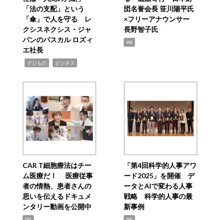
「法の支配」という
団名誉会長 笹川陽平氏
「傘」で人を守る レ
×フリーアナウンサー
クシスネクシス・ジャ
長野智子氏
パンのパスカル ロズィ
PR
エ社長
,
,
デジもの
ビジネス
CAR T細胞療法はチー
「第4回科学的人事アワ
ム医療だ！ 医療従事
ード2025」を開催 デ
者の情熱、患者さんの
ータとAIで変わる人事
思いを伝えるドキュメ
戦略 科学的人事の最
ンタリー動画を公開中
新事例
PR
PR