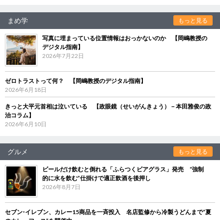
まめ学
もっと見る
写真に埋まっている位置情報はおっかないのか 【岡嶋教授の
デジタル指南】
2026年7月22日
ゼロトラストって何？ 【岡嶋教授のデジタル指南】
2026年6月18日
きっと大平元首相は泣いている 【政眼鏡（せいがんきょう）－本田雅俊の政
治コラム】
2026年6月10日
グルメ
もっと見る
ビールだけ飲むと倒れる「ふらつくビアグラス」発売 “強制
的に水を飲む”仕掛けで適正飲酒を後押し
2026年8月7日
セブン‐イレブン、カレー15商品を一斉投入 名店監修から冷製うどんまで“夏