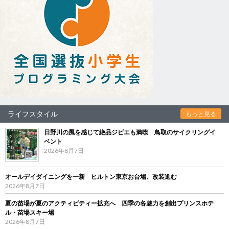
ライフスタイル
もっと見る
日野川の風を感じて絶品ジビエも満喫 鳥取のサイクリングイ
ベント
2026年8月7日
オールデイダイニングを一新 ヒルトン東京お台場、改装進む
2026年8月7日
夏の苗場が夏のアクティビティー拡充へ 四季の各魅力を創出プリンスホテ
ル・苗場スキー場
2026年8月7日