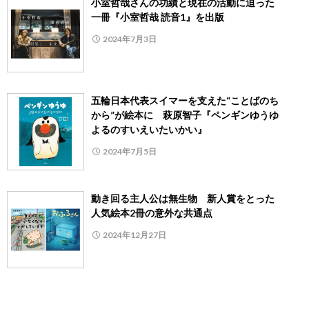
小室哲哉さんの功績と現在の活動に迫った
一冊『小室哲哉 読音1』を出版
2024年7月3日
五輪日本代表スイマーを支えた“ことばのち
から”が絵本に 萩原智子『ペンギンゆうゆ
よるのすいえいたいかい』
2024年7月5日
動き回る主人公は無生物 新人賞をとった
人気絵本2冊の意外な共通点
2024年12月27日