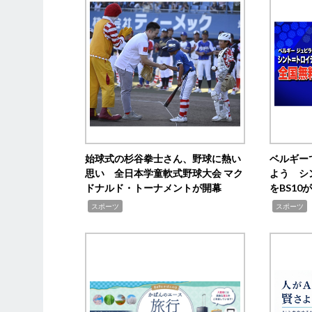
始球式の杉谷拳士さん、野球に熱い
ベルギー
思い 全日本学童軟式野球大会 マク
よう シ
ドナルド・トーナメントが開幕
をBS1
,
,
スポーツ
スポーツ