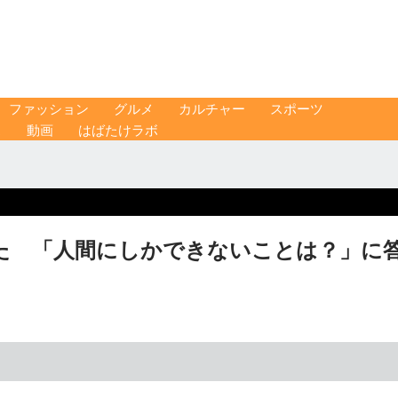
ファッション
グルメ
カルチャー
スポーツ
ス
動画
はばたけラボ
みた 「人間にしかできないことは？」に