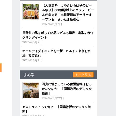
【入場無料！けやきひろば秋のビー
ル祭り】300種類以上のクラフトビー
ルが集まる！土日祝日はアーリーオ
ープンも｜さいたま新都心
2026年8月7日
日野川の風を感じて絶品ジビエも満喫 鳥取のサイ
クリングイベント
2026年8月7日
オールデイダイニングを一新 ヒルトン東京お台
場、改装進む
2026年8月7日
まめ学
もっと見る
写真に埋まっている位置情報はおっ
かないのか 【岡嶋教授のデジタル
指南】
2026年7月22日
ゼロトラストって何？ 【岡嶋教授のデジタル指
南】