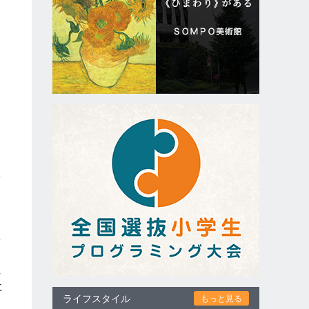
っ
い
集
携
う
れ
に
ライフスタイル
もっと見る