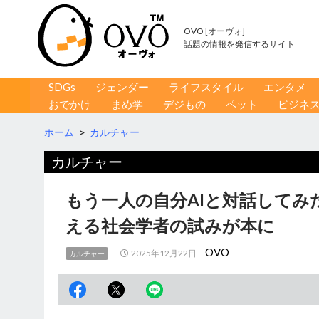
OVO [オーヴォ]
話題の情報を発信するサイト
コンテンツへ移動
検
SDGs
ジェンダー
ライフスタイル
エンタメ
索
おでかけ
まめ学
デジもの
ペット
ビジネ
ホーム
>
カルチャー
カルチャー
もう一人の自分AIと対話して
える社会学者の試みが本に
OVO
2025年12月22日
カルチャー