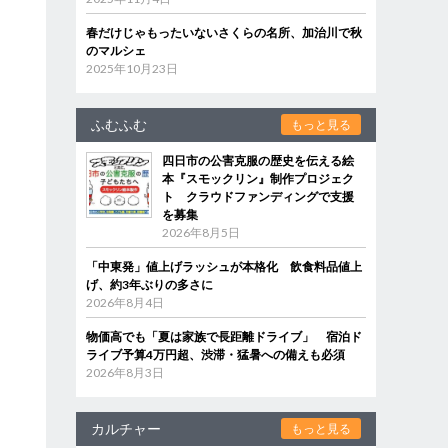
春だけじゃもったいないさくらの名所、加治川で秋
のマルシェ
2025年10月23日
ふむふむ
もっと見る
四日市の公害克服の歴史を伝える絵
本『スモックリン』制作プロジェク
ト クラウドファンディングで支援
を募集
2026年8月5日
「中東発」値上げラッシュが本格化 飲食料品値上
げ、約3年ぶりの多さに
2026年8月4日
物価高でも「夏は家族で長距離ドライブ」 宿泊ド
ライブ予算4万円超、渋滞・猛暑への備えも必須
2026年8月3日
カルチャー
もっと見る