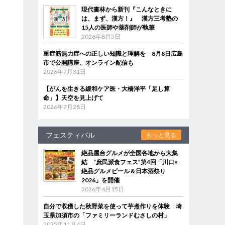
現代書林から新刊『こんなときに
は、まず、漢方！』 漢方三考塾の
15人の医師や薬剤師が執筆
2026年8月5日
重症筋無力症への正しい知識と理解を 8月8日広島
市で公開講座、オンライン配信も
2026年7月31日
【がんを生きる緩和ケア医・大橋洋平「足し算
命」】天空を見上げて
2026年7月28日
フェスティバル
もっと見る
絶品屋台グルメが全国各地から大集
結 “庶民派食フェス”第4回「川口×
絶品グルメビール＆日本酒祭り
2026」を開催
2026年4月15日
自分で収穫した秋野菜を使って芋煮作りを体験 埼
玉県加須市の「ファミリーランドむさしの村」
2025年11月4日