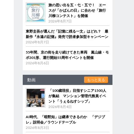
旅の思い出を五・七・五で！ エー
スが「かばんの日」に合わせ「旅行
川柳コンテスト」を開催
2026年8月7日
東野圭吾が選んだ「記憶に残る一文」はどれ？ 最
新作『永遠の記憶』発売で読者参加型キャンペーン
2026年8月7日
55年間、京の街を走り続けてきた車両 嵐山線・モ
ボ301形、運行開始55周年イベントを開催
2026年8月6日
動画
もっと見る
「100歳現役」目指すシニア1500人
が集結 マンション管理代務員イベ
ント「うぇるねすシップ」
2026年8月4日
AI時代、「暗黙知」は継承できるのか 「デジブ
レ」説明会／ラウンドテーブル
2026年8月3日