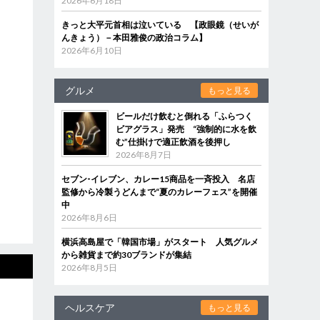
2026年6月18日
きっと大平元首相は泣いている 【政眼鏡（せいが
んきょう）－本田雅俊の政治コラム】
2026年6月10日
グルメ
もっと見る
ビールだけ飲むと倒れる「ふらつく
ビアグラス」発売 “強制的に水を飲
む”仕掛けで適正飲酒を後押し
2026年8月7日
セブン‐イレブン、カレー15商品を一斉投入 名店
監修から冷製うどんまで“夏のカレーフェス”を開催
中
2026年8月6日
横浜高島屋で「韓国市場」がスタート 人気グルメ
から雑貨まで約30ブランドが集結
2026年8月5日
ヘルスケア
もっと見る