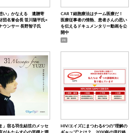
想い」かなえる 遺贈寄
CAR T細胞療法はチーム医療だ！
財団名誉会長 笹川陽平氏×
医療従事者の情熱、患者さんの思い
ナウンサー 長野智子氏
を伝えるドキュメンタリー動画を公
開中
PR
ま」宿る羽生結弦のメッセ
HIV/エイズにまつわる6つの“理解の
言がもたらす心の平穏と潤
ギャップ”とは？ 2030年の流行終