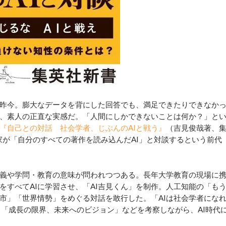
昨今。膨大なデータを背にした回答でも、満足できたりできなか
、素人の正直な実感だ。「人間にしかできないことは何か？」と
『自己との対話 社会学者、じぶんのAIと戦う』
（吉見俊哉著、
家が「自分のすべての著作を読み込んだAI」と対談するという前代
義や学問・教育の意味が問われつつある。長年大学教育の現場に
をすべてAIに学習させ、「AI吉見くん」を制作。人工知能の「も
市」「世界情勢」をめぐる対話を敢行した。「AIは社会学者にな
」「成長の限界、未来へのビジョン」などを考察しながら、AI時代