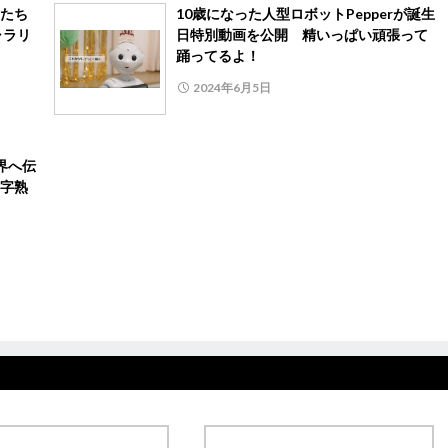
たち
10歳になった人型ロボットPepperが誕生
ャラリ
日特別動画を公開 精いっぱい頑張って
踊ってるよ！
2024年6月5日
界へ伝
字熟