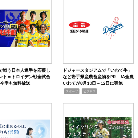
で戦う日本人選手を応援し
ドジャースタジアムで「いわて牛」
ント＝トロイデン戦全試合
など岩手県産農畜産物をPR JA全農
0が今季も無料放送
いわてが8月10日～12日に実施
,
,
スポーツ
ビジネス