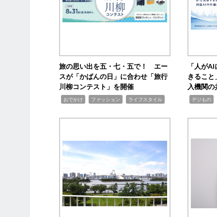
旅の思い出を五・七・五で！ エー
「人がA
スが「かばんの日」に合わせ「旅行
きること
川柳コンテスト」を開催
入機関の
,
,
,
,
,
おでかけ
ファッション
ライフスタイル
デジもの