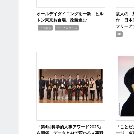
オールデイダイニングを一新 ヒル
故人の「
トン東京お台場、改装進む
付 日本
フリーア
,
,
ビジネス
ライフスタイル
PR
「第4回科学的人事アワード2025」
「ことだ
を開催 データとAIで変わる人事戦
ージ 名