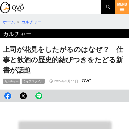
検
索
コ
ン
テ
ホーム
>
カルチャー
ン
カルチャー
ツ
へ
移
上司が花見をしたがるのはなぜ？ 仕
動
事と飲酒の歴史的結びつきをたどる新
書が話題
OVO
2026年3月11日
カルチャー
ライフスタイル