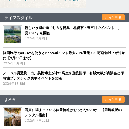
ライフスタイル
もっと見る
新しい水辺の過ごし方を提案 札幌市・豊平川でイベント「川
見2026」を開催
2026年8月9日
韓国旅行でau PAYを使うとPontaポイント最大20％還元！30万店舗以上が対象
に【9月30日まで】
2026年8月8日
ノーベル賞受賞・白川英樹博士が小中高生を直接指導 名城大学が講演会と導
電性プラスチック実験イベントを開催
2026年8月8日
まめ学
もっと見る
写真に埋まっている位置情報はおっかないのか 【岡嶋教授の
デジタル指南】
2026年7月22日