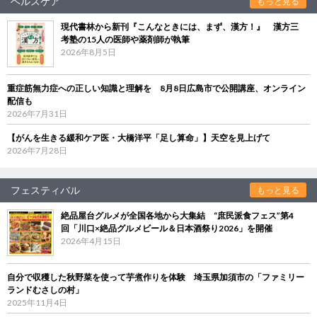
ヘルスケア
もっと見る
現代書林から新刊『こんなときには、まず、漢方！』 漢方三
考塾の15人の医師や薬剤師が執筆
2026年8月5日
重症筋無力症への正しい知識と理解を 8月8日広島市で公開講座、オンライン
配信も
2026年7月31日
【がんを生きる緩和ケア医・大橋洋平「足し算命」】天空を見上げて
2026年7月28日
フェスティバル
もっと見る
絶品屋台グルメが全国各地から大集結 “庶民派食フェス”第4
回「川口×絶品グルメビール＆日本酒祭り2026」を開催
2026年4月15日
自分で収穫した秋野菜を使って芋煮作りを体験 埼玉県加須市の「ファミリー
ランドむさしの村」
2025年11月4日