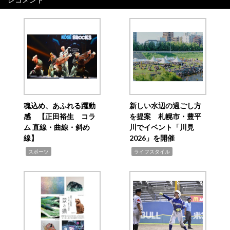
魂込め、あふれる躍動
新しい水辺の過ごし方
感 【正田裕生 コラ
を提案 札幌市・豊平
ム 直線・曲線・斜め
川でイベント「川見
線】
2026」を開催
,
,
スポーツ
ライフスタイル