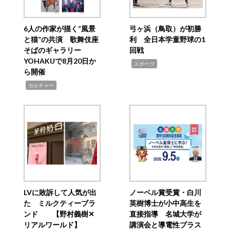
6人の作家が描く“風景
弓ヶ浜（鳥取）が初勝
と猫”の共演 歌舞伎座
利 全日本学童野球の1
そばのギャラリー
回戦
YOHAKUで8月20日か
,
スポーツ
ら開催
,
カルチャー
LVに敗訴して人気が出
ノーベル賞受賞・白川
た ミルクティーブラ
英樹博士が小中高生を
ンド 【野村義樹✕
直接指導 名城大学が
リアルワールド】
講演会と導電性プラス