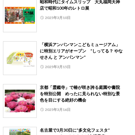
昭和時代にタイムスリップ 大丸福岡天神
店で昭和100年のレトロ展
2025年3月10日
「横浜アンパンマンこどもミュージアム」
に特別エリアがオープン “しってる？ やな
せさん と アンパンマン”
2025年3月15日
京都「霊鑑寺」で椿が咲き誇る庭園や書院
を特別公開 めったに見られない特別な景
色を目にする絶好の機会
2025年3月16日
名古屋で3月30日に“多文化フェスタ”