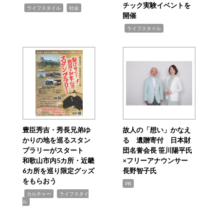
チック実験イベントを
,
,
ライフスタイル
社会
開催
,
ライフスタイル
豊臣秀吉・秀長兄弟ゆ
故人の「想い」かなえ
かりの地を巡るスタン
る 遺贈寄付 日本財
プラリーがスタート
団名誉会長 笹川陽平氏
和歌山市内5カ所・近畿
×フリーアナウンサー
6カ所を巡り限定グッズ
長野智子氏
をもらおう
PR
,
,
カルチャー
ライフスタイ
ル