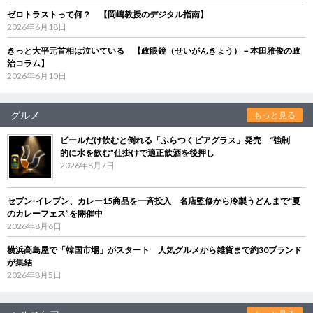
ゼロトラストって何？ 【岡嶋教授のデジタル指南】
2026年6月18日
きっと大平元首相は泣いている 【政眼鏡（せいがんきょう）－本田雅俊の政
治コラム】
2026年6月10日
グルメ
もっと見る
ビールだけ飲むと倒れる「ふらつくビアグラス」発売 “強制
的に水を飲む”仕掛けで適正飲酒を後押し
2026年8月7日
セブン‐イレブン、カレー15商品を一斉投入 名店監修から冷製うどんまで“夏
のカレーフェス”を開催中
2026年8月6日
横浜高島屋で「韓国市場」がスタート 人気グルメから雑貨まで約30ブランド
が集結
2026年8月5日