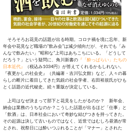
そろそろお花見の話題が出る時期。コロナ禍を境に忘年、新
年会や花見など職場の“飲み会”は減少傾向だが、それでも「み
んなで飲みたい」“昭和な”上司はあちこちにいる。「どうして
だろう？」という疑問に、角川新書の
『「酔っぱらい」たちの
日本近代』
（税込み1034円）が答えてくれるかもしれない。
『夜更かしの社会史』（共編著・吉川弘文館）など、人々の暮
らしの断片に着目してきた気鋭の社会学者、右田裕規氏がひも
とく話題の近代秘史。続々重版が決定している。
上司はなぜ決まって部下と花見をしたがるのか？ 新年会、
納会は業務のうちなのか？こうした話題が出るほど「仕事」と
「飲酒」は、日本社会において奇妙な結びつきを持ってきた。
その起源は決して古いものではなく、近世ではむしろ昼酒が常
とされ、祝祭日には酔いつぶれることが「マナー」とされた