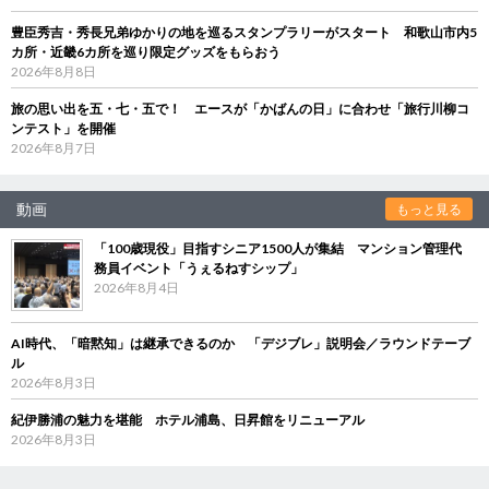
豊臣秀吉・秀長兄弟ゆかりの地を巡るスタンプラリーがスタート 和歌山市内5
カ所・近畿6カ所を巡り限定グッズをもらおう
2026年8月8日
旅の思い出を五・七・五で！ エースが「かばんの日」に合わせ「旅行川柳コ
ンテスト」を開催
2026年8月7日
動画
もっと見る
「100歳現役」目指すシニア1500人が集結 マンション管理代
務員イベント「うぇるねすシップ」
2026年8月4日
AI時代、「暗黙知」は継承できるのか 「デジブレ」説明会／ラウンドテーブ
ル
2026年8月3日
紀伊勝浦の魅力を堪能 ホテル浦島、日昇館をリニューアル
2026年8月3日