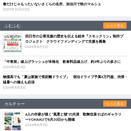
春だけじゃもったいないさくらの名所、加治川で秋のマルシェ
2025年10月23日
ふむふむ
もっと見る
四日市の公害克服の歴史を伝える絵本『スモックリン』制作プ
ロジェクト クラウドファンディングで支援を募集
2026年8月5日
「中東発」値上げラッシュが本格化 飲食料品値上げ、約3年ぶりの多さに
2026年8月4日
物価高でも「夏は家族で長距離ドライブ」 宿泊ドライブ予算4万円超、渋滞・
猛暑への備えも必須
2026年8月3日
カルチャー
もっと見る
6人の作家が描く“風景と猫”の共演 歌舞伎座そばのギャラリ
ーYOHAKUで8月20日から開催
2026年8月9日