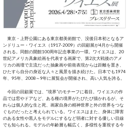
東京・上野公園にある東京都美術館で、没後日本初となるア
ンドリュー・ワイエス（1917-2009）の回顧展が4月から開催
される。同館の開館100周年記念事業の一環。ワイエスは、20
世紀アメリカ具象絵画を代表する画家で、第2次大戦後のアメ
リカの画壇で主流だった抽象画や前衛表現からは距離を置き、
ひたすら自分の身近な人々と風景を描き続けた。日本でも1974
年、95年、2008～9年に展覧会が開催され、高い人気を誇る。
今回の回顧展では、“境界”のモチーフに着目。ワイエスの作
品では窓やドアなど、ある種の境界がたびたび描かれるが、そ
れらは個人的な生と死、画家自身の精神世界と外の世界をつな
ぐものだったと考えられている。ワイエスはまた、身体に障害
のある女性や黒人をモデルにするなど弱者に対する優しい目線
でも知られる。モデルの年齢層も幅広く、多様性を重視する今