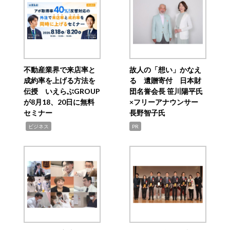
不動産業界で来店率と
故人の「想い」かなえ
成約率を上げる方法を
る 遺贈寄付 日本財
伝授 いえらぶGROUP
団名誉会長 笹川陽平氏
が8月18、20日に無料
×フリーアナウンサー
セミナー
長野智子氏
,
ビジネス
PR