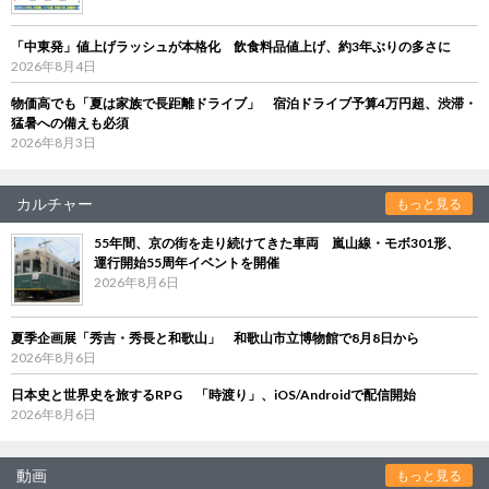
「中東発」値上げラッシュが本格化 飲食料品値上げ、約3年ぶりの多さに
2026年8月4日
物価高でも「夏は家族で長距離ドライブ」 宿泊ドライブ予算4万円超、渋滞・
猛暑への備えも必須
2026年8月3日
カルチャー
もっと見る
55年間、京の街を走り続けてきた車両 嵐山線・モボ301形、
運行開始55周年イベントを開催
2026年8月6日
夏季企画展「秀吉・秀長と和歌山」 和歌山市立博物館で8月8日から
2026年8月6日
日本史と世界史を旅するRPG 「時渡り」、iOS/Androidで配信開始
2026年8月6日
動画
もっと見る