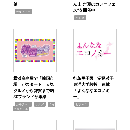
始
んまで“夏のカレーフェ
ス”を開催中
,
カルチャー
,
グルメ
横浜高島屋で「韓国市
行革甲子園 沼尾波子
場」がスタート 人気
東洋大学教授 連載
グルメから雑貨まで約
「よんななエコノミ
30ブランドが集結
ー」
,
,
,
,
カルチャー
グルメ
ライ
ビジネス
フスタイル