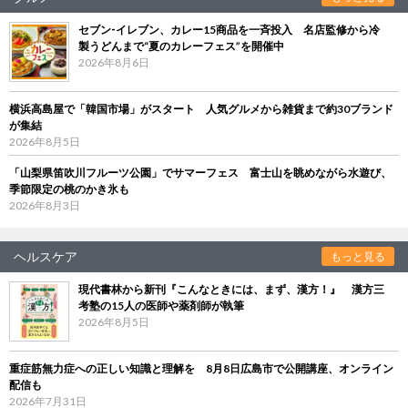
セブン‐イレブン、カレー15商品を一斉投入 名店監修から冷
製うどんまで“夏のカレーフェス”を開催中
2026年8月6日
横浜高島屋で「韓国市場」がスタート 人気グルメから雑貨まで約30ブランド
が集結
2026年8月5日
「山梨県笛吹川フルーツ公園」でサマーフェス 富士山を眺めながら水遊び、
季節限定の桃のかき氷も
2026年8月3日
ヘルスケア
もっと見る
現代書林から新刊『こんなときには、まず、漢方！』 漢方三
考塾の15人の医師や薬剤師が執筆
2026年8月5日
重症筋無力症への正しい知識と理解を 8月8日広島市で公開講座、オンライン
配信も
2026年7月31日