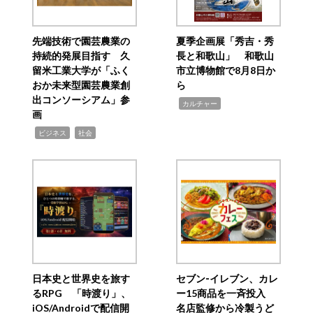
先端技術で園芸農業の
夏季企画展「秀吉・秀
持続的発展目指す 久
長と和歌山」 和歌山
留米工業大学が「ふく
市立博物館で8月8日か
おか未来型園芸農業創
ら
出コンソーシアム」参
,
カルチャー
画
,
,
ビジネス
社会
日本史と世界史を旅す
セブン‐イレブン、カレ
るRPG 「時渡り」、
ー15商品を一斉投入
iOS/Androidで配信開
名店監修から冷製うど