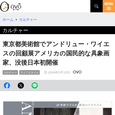
検
索
コ
ン
テ
ホーム
>
カルチャー
ン
カルチャー
ツ
へ
移
東京都美術館でアンドリュー・ワイエ
動
スの回顧展アメリカの国民的な具象画
家、没後日本初開催
OVO
2026年3月11日
カルチャー
ライフスタイル