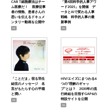
CAR T細胞療法はチー
「第4回科学的人事アワ
ム医療だ！ 医療従事
ード2025」を開催 デ
者の情熱、患者さんの
ータとAIで変わる人事
思いを伝えるドキュメ
戦略 科学的人事の最
ンタリー動画を公開中
新事例
PR
PR
「ことだま」宿る羽生
HIV/エイズにまつわる6
結弦のメッセージ 名
つの“理解のギャッ
言がもたらす心の平穏
プ”とは？ 2030年の流
と潤い
行終結を目指すGAP6の
特設サイトを公開
PR
PR