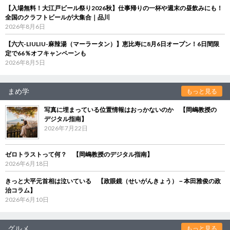
【入場無料！大江戸ビール祭り2026秋】仕事帰りの一杯や週末の昼飲みにも！
全国のクラフトビールが大集合｜品川
2026年8月6日
【六六-LIULIU-麻辣湯（マーラータン）】恵比寿に8月6日オープン！6日間限
定で66％オフキャンペーンも
2026年8月5日
まめ学
もっと見る
写真に埋まっている位置情報はおっかないのか 【岡嶋教授の
デジタル指南】
2026年7月22日
ゼロトラストって何？ 【岡嶋教授のデジタル指南】
2026年6月18日
きっと大平元首相は泣いている 【政眼鏡（せいがんきょう）－本田雅俊の政
治コラム】
2026年6月10日
グルメ
もっと見る