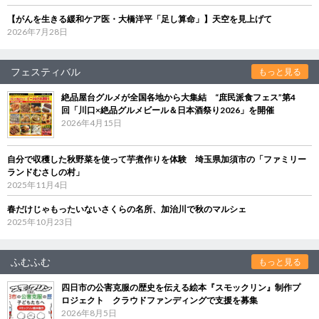
【がんを生きる緩和ケア医・大橋洋平「足し算命」】天空を見上げて
2026年7月28日
フェスティバル
もっと見る
絶品屋台グルメが全国各地から大集結 “庶民派食フェス”第4
回「川口×絶品グルメビール＆日本酒祭り2026」を開催
2026年4月15日
自分で収穫した秋野菜を使って芋煮作りを体験 埼玉県加須市の「ファミリー
ランドむさしの村」
2025年11月4日
春だけじゃもったいないさくらの名所、加治川で秋のマルシェ
2025年10月23日
ふむふむ
もっと見る
四日市の公害克服の歴史を伝える絵本『スモックリン』制作プ
ロジェクト クラウドファンディングで支援を募集
2026年8月5日