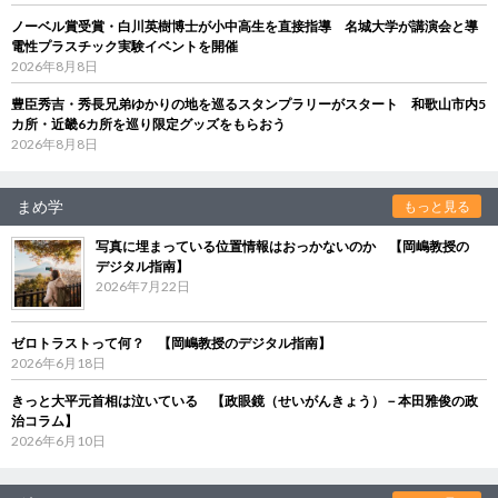
ノーベル賞受賞・白川英樹博士が小中高生を直接指導 名城大学が講演会と導
電性プラスチック実験イベントを開催
2026年8月8日
豊臣秀吉・秀長兄弟ゆかりの地を巡るスタンプラリーがスタート 和歌山市内5
カ所・近畿6カ所を巡り限定グッズをもらおう
2026年8月8日
まめ学
もっと見る
写真に埋まっている位置情報はおっかないのか 【岡嶋教授の
デジタル指南】
2026年7月22日
ゼロトラストって何？ 【岡嶋教授のデジタル指南】
2026年6月18日
きっと大平元首相は泣いている 【政眼鏡（せいがんきょう）－本田雅俊の政
治コラム】
2026年6月10日