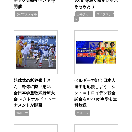
チック実験イベントを
6カ所を巡り限定グッズ
開催
をもらおう
,
,
,
ライフスタイル
カルチャー
ライフスタイ
ル
始球式の杉谷拳士さ
ベルギーで戦う日本人
ん、野球に熱い思い
選手を応援しよう シ
全日本学童軟式野球大
ント＝トロイデン戦全
会 マクドナルド・トー
試合をBS10が今季も無
ナメントが開幕
料放送
,
,
スポーツ
スポーツ