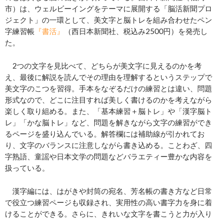
市）は、ウェルビーイングをテーマに展開する「脳活新聞プロ
ジェクト」の一環として、美文字と脳トレを組み合わせたペン
字練習帳
『書活』
（西日本新聞社、税込み2500円）を発売し
た。
2つの文字を見比べて、どちらが美文字に見えるのかを考
え、最後に解説を読んでその理由を理解するというステップで
美文字のこつを習得。手本をなぞるだけの練習とは違い、問題
形式なので、どこに注目すれば美しく書けるのかを考えながら
楽しく取り組める。また、「基本練習＋脳トレ」や「漢字脳ト
レ」「かな脳トレ」など、問題を解きながら文字の練習ができ
るページを盛り込んでいる。解答欄には補助線が引かれてお
り、文字のバランスに注意しながら書き込める。ことわざ、四
字熟語、童謡や日本文学の問題などバラエティー豊かな内容を
扱っている。
漢字編には、はがきや封筒の宛名、芳名帳の書き方など日常
で役立つ練習ページも収録され、実用性の高い書字力を身に着
けることができる。さらに、きれいな文字を書こうと力が入り