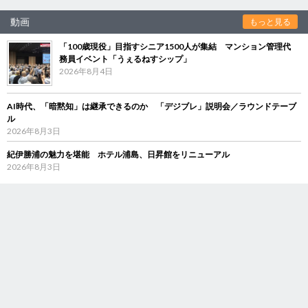
動画
もっと見る
「100歳現役」目指すシニア1500人が集結 マンション管理代
務員イベント「うぇるねすシップ」
2026年8月4日
AI時代、「暗黙知」は継承できるのか 「デジブレ」説明会／ラウンドテーブ
ル
2026年8月3日
紀伊勝浦の魅力を堪能 ホテル浦島、日昇館をリニューアル
2026年8月3日