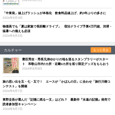
「中東発」値上げラッシュが本格化 飲食料品値上げ、約3年ぶりの多さに
2026年8月4日
物価高でも「夏は家族で長距離ドライブ」 宿泊ドライブ予算4万円超、渋滞・
猛暑への備えも必須
2026年8月3日
カルチャー
もっと見る
豊臣秀吉・秀長兄弟ゆかりの地を巡るスタンプラリーがスター
ト 和歌山市内5カ所・近畿6カ所を巡り限定グッズをもらおう
2026年8月8日
旅の思い出を五・七・五で！ エースが「かばんの日」に合わせ「旅行川柳コ
ンテスト」を開催
2026年8月7日
東野圭吾が選んだ「記憶に残る一文」はどれ？ 最新作『永遠の記憶』発売で
読者参加型キャンペーン
2026年8月7日