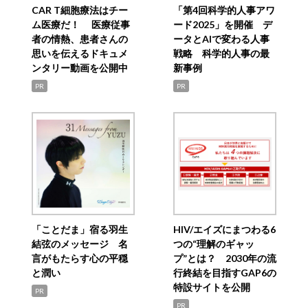
CAR T細胞療法はチー
「第4回科学的人事アワ
ム医療だ！ 医療従事
ード2025」を開催 デ
者の情熱、患者さんの
ータとAIで変わる人事
思いを伝えるドキュメ
戦略 科学的人事の最
ンタリー動画を公開中
新事例
PR
PR
「ことだま」宿る羽生
HIV/エイズにまつわる6
結弦のメッセージ 名
つの“理解のギャッ
言がもたらす心の平穏
プ”とは？ 2030年の流
と潤い
行終結を目指すGAP6の
特設サイトを公開
PR
PR