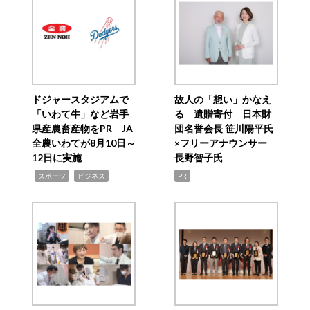
ドジャースタジアムで
故人の「想い」かなえ
「いわて牛」など岩手
る 遺贈寄付 日本財
県産農畜産物をPR JA
団名誉会長 笹川陽平氏
全農いわてが8月10日～
×フリーアナウンサー
12日に実施
長野智子氏
,
,
スポーツ
ビジネス
PR