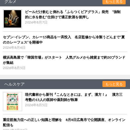
グルメ
もっと見る
ビールだけ飲むと倒れる「ふらつくビアグラス」発売 “強制
的に水を飲む”仕掛けで適正飲酒を後押し
2026年8月7日
セブン‐イレブン、カレー15商品を一斉投入 名店監修から冷製うどんまで“夏
のカレーフェス”を開催中
2026年8月6日
横浜高島屋で「韓国市場」がスタート 人気グルメから雑貨まで約30ブランド
が集結
2026年8月5日
ヘルスケア
もっと見る
現代書林から新刊『こんなときには、まず、漢方！』 漢方三
考塾の15人の医師や薬剤師が執筆
2026年8月5日
重症筋無力症への正しい知識と理解を 8月8日広島市で公開講座、オンライン
配信も