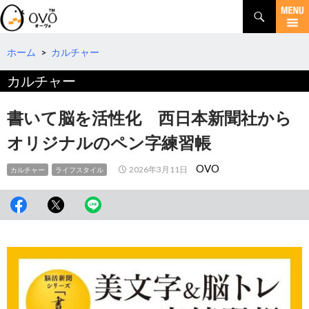
検
索
コ
ン
テ
ホーム
>
カルチャー
ン
カルチャー
ツ
へ
移
書いて脳を活性化 西日本新聞社から
動
オリジナルのペン字練習帳
OVO
2026年3月11日
カルチャー
ライフスタイル