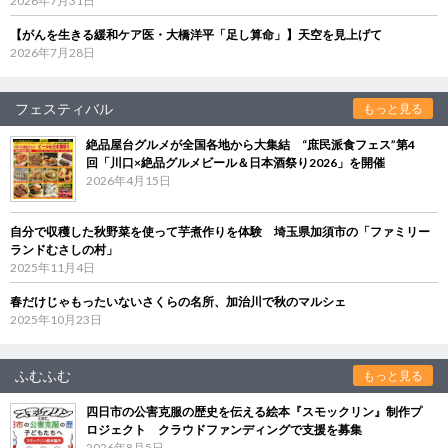
2026年7月31日
【がんを生きる緩和ケア医・大橋洋平「足し算命」】天空を見上げて
2026年7月28日
フェスティバル
もっと見る
絶品屋台グルメが全国各地から大集結 “庶民派食フェス”第4
回「川口×絶品グルメビール＆日本酒祭り2026」を開催
2026年4月15日
自分で収穫した秋野菜を使って芋煮作りを体験 埼玉県加須市の「ファミリー
ランドむさしの村」
2025年11月4日
春だけじゃもったいないさくらの名所、加治川で秋のマルシェ
2025年10月23日
ふむふむ
もっと見る
四日市の公害克服の歴史を伝える絵本『スモックリン』制作プ
ロジェクト クラウドファンディングで支援を募集
2026年8月5日