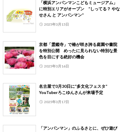
「横浜アンパンマンこどもミュージアム」
に特別エリアがオープン “しってる？ やな
せさん と アンパンマン”
2025年3月15日
京都「霊鑑寺」で椿が咲き誇る庭園や書院
を特別公開 めったに見られない特別な景
色を目にする絶好の機会
2025年3月16日
名古屋で3月30日に“多文化フェスタ”
YouTuberろこゆんさんが来場予定
2025年3月17日
「アンパンマン」のふるさとに、ぜひ遊び