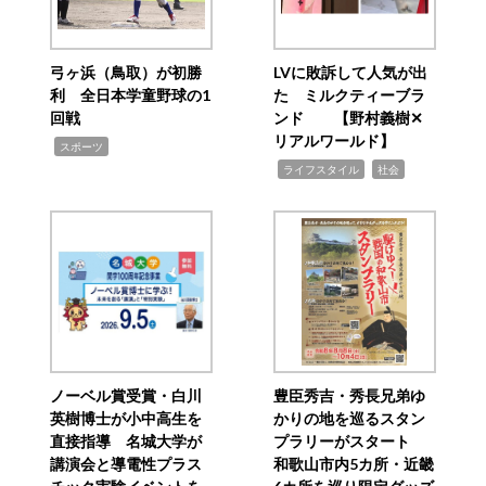
弓ヶ浜（鳥取）が初勝
LVに敗訴して人気が出
利 全日本学童野球の1
た ミルクティーブラ
回戦
ンド 【野村義樹✕
リアルワールド】
,
スポーツ
,
,
ライフスタイル
社会
ノーベル賞受賞・白川
豊臣秀吉・秀長兄弟ゆ
英樹博士が小中高生を
かりの地を巡るスタン
直接指導 名城大学が
プラリーがスタート
講演会と導電性プラス
和歌山市内5カ所・近畿