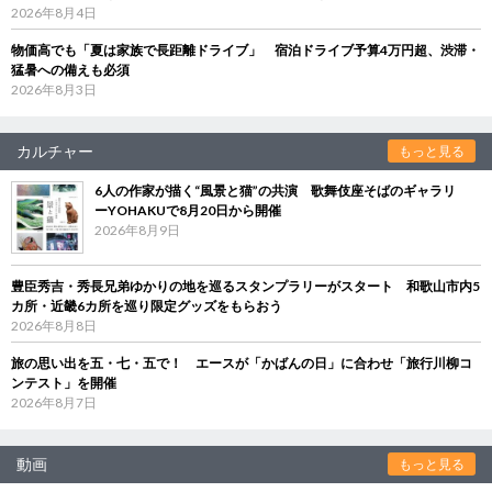
2026年8月4日
物価高でも「夏は家族で長距離ドライブ」 宿泊ドライブ予算4万円超、渋滞・
猛暑への備えも必須
2026年8月3日
カルチャー
もっと見る
6人の作家が描く“風景と猫”の共演 歌舞伎座そばのギャラリ
ーYOHAKUで8月20日から開催
2026年8月9日
豊臣秀吉・秀長兄弟ゆかりの地を巡るスタンプラリーがスタート 和歌山市内5
カ所・近畿6カ所を巡り限定グッズをもらおう
2026年8月8日
旅の思い出を五・七・五で！ エースが「かばんの日」に合わせ「旅行川柳コ
ンテスト」を開催
2026年8月7日
動画
もっと見る