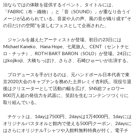
治ならではの体験を提供するイベント。タイトルには、
「FABRIC（布・織物）」と「音（SOUND）」が重なり合うイ
メージが込められている。音楽や人の声、風の音が織り成す“そ
の日だけの空間”を楽しむフェスとして企画された。
ジャンルを越えたアーティストが登場。初日の23日には
Michael Kaneko、Hana Hope、七尾旅人、CENT（セントチヒ
ロ・チッチ）、ROTH BART BARON（SOLO）が登場。24日に
はkojikoji、大橋ちっぽけ、さらさ、石崎ひゅーいが出演する。
プロデュースを手がけるのは、元ハンドボール日本代表で東
京2020大会のキャプテンを務めた土井レミイ杏利氏。現役引退
後はクリエーターとして活動の幅を広げ、SNS総フォロワー
800万人超の発信力を武器に、笑顔を生むコンテンツづくりに
取り組んでいる。
チケットは、1dayは7500円、2daysは1万4000円。1dayには
オリジナルバスタオルと館内で使える500円クーポン、2daysに
はさらにオリジナルTシャツや入館料無料特典が付く。電子チ