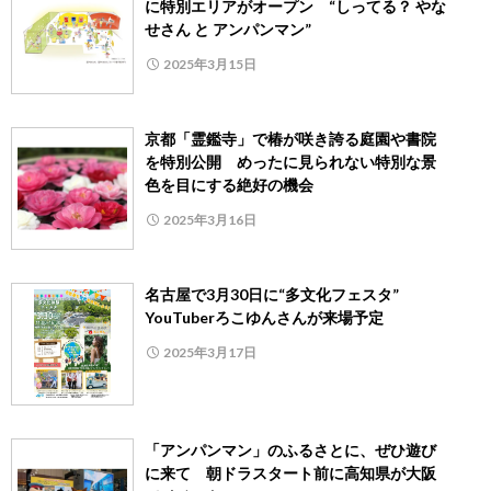
に特別エリアがオープン “しってる？ やな
せさん と アンパンマン”
2025年3月15日
京都「霊鑑寺」で椿が咲き誇る庭園や書院
を特別公開 めったに見られない特別な景
色を目にする絶好の機会
2025年3月16日
名古屋で3月30日に“多文化フェスタ”
YouTuberろこゆんさんが来場予定
2025年3月17日
「アンパンマン」のふるさとに、ぜひ遊び
に来て 朝ドラスタート前に高知県が大阪