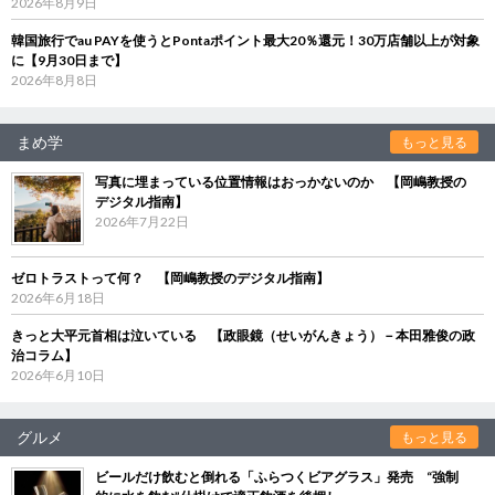
2026年8月9日
韓国旅行でau PAYを使うとPontaポイント最大20％還元！30万店舗以上が対象
に【9月30日まで】
2026年8月8日
まめ学
もっと見る
写真に埋まっている位置情報はおっかないのか 【岡嶋教授の
デジタル指南】
2026年7月22日
ゼロトラストって何？ 【岡嶋教授のデジタル指南】
2026年6月18日
きっと大平元首相は泣いている 【政眼鏡（せいがんきょう）－本田雅俊の政
治コラム】
2026年6月10日
グルメ
もっと見る
ビールだけ飲むと倒れる「ふらつくビアグラス」発売 “強制