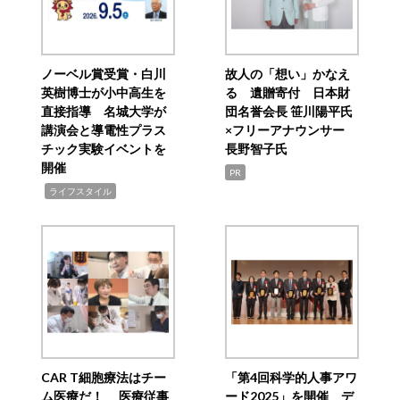
ノーベル賞受賞・白川
故人の「想い」かなえ
英樹博士が小中高生を
る 遺贈寄付 日本財
直接指導 名城大学が
団名誉会長 笹川陽平氏
講演会と導電性プラス
×フリーアナウンサー
チック実験イベントを
長野智子氏
開催
PR
,
ライフスタイル
CAR T細胞療法はチー
「第4回科学的人事アワ
ム医療だ！ 医療従事
ード2025」を開催 デ