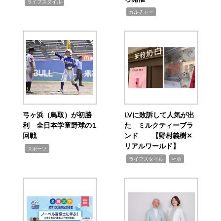
,
ライフスタイル
,
カルチャー
弓ヶ浜（鳥取）が初勝
LVに敗訴して人気が出
利 全日本学童野球の1
た ミルクティーブラ
回戦
ンド 【野村義樹✕
リアルワールド】
,
スポーツ
,
,
ライフスタイル
社会