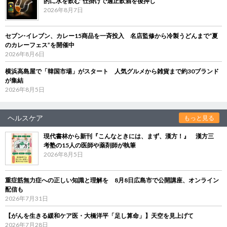
的に水を飲む”仕掛けで適正飲酒を後押し
2026年8月7日
セブン‐イレブン、カレー15商品を一斉投入 名店監修から冷製うどんまで“夏
のカレーフェス”を開催中
2026年8月6日
横浜高島屋で「韓国市場」がスタート 人気グルメから雑貨まで約30ブランド
が集結
2026年8月5日
ヘルスケア
もっと見る
現代書林から新刊『こんなときには、まず、漢方！』 漢方三
考塾の15人の医師や薬剤師が執筆
2026年8月5日
重症筋無力症への正しい知識と理解を 8月8日広島市で公開講座、オンライン
配信も
2026年7月31日
【がんを生きる緩和ケア医・大橋洋平「足し算命」】天空を見上げて
2026年7月28日