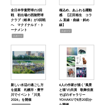
全日本学童野球の2回
魂込め、あふれる躍動
戦 初出場の西陵野球
感 【正田裕生 コラ
クラブ（岐阜）が3回戦
ム 直線・曲線・斜め
へ マクドナルド・ト
線】
ーナメント
,
スポーツ
,
スポーツ
新しい水辺の過ごし方
6人の作家が描く“風景
を提案 札幌市・豊平
と猫”の共演 歌舞伎座
川でイベント「川見
そばのギャラリー
2026」を開催
YOHAKUで8月20日か
ら開催