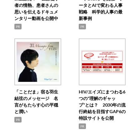
者の情熱、患者さんの
ータとAIで変わる人事
思いを伝えるドキュメ
戦略 科学的人事の最
ンタリー動画を公開中
新事例
PR
PR
「ことだま」宿る羽生
HIV/エイズにまつわる6
結弦のメッセージ 名
つの“理解のギャッ
言がもたらす心の平穏
プ”とは？ 2030年の流
と潤い
行終結を目指すGAP6の
特設サイトを公開
PR
PR