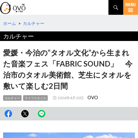
検
索
コ
ン
テ
ホーム
>
カルチャー
ン
カルチャー
ツ
へ
移
愛媛・今治の“タオル文化”から生まれ
動
た音楽フェス「FABRIC SOUND」 今
治市のタオル美術館、芝生にタオルを
敷いて楽しむ2日間
OVO
2026年4月10日
カルチャー
ライフスタイル