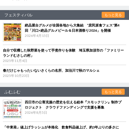
フェスティバル
もっと見る
絶品屋台グルメが全国各地から大集結 “庶民派食フェス”第4
回「川口×絶品グルメビール＆日本酒祭り2026」を開催
2026年4月15日
自分で収穫した秋野菜を使って芋煮作りを体験 埼玉県加須市の「ファミリー
ランドむさしの村」
2025年11月4日
春だけじゃもったいないさくらの名所、加治川で秋のマルシェ
2025年10月23日
ふむふむ
もっと見る
四日市の公害克服の歴史を伝える絵本『スモックリン』制作プ
ロジェクト クラウドファンディングで支援を募集
2026年8月5日
「中東発」値上げラッシュが本格化 飲食料品値上げ、約3年ぶりの多さに