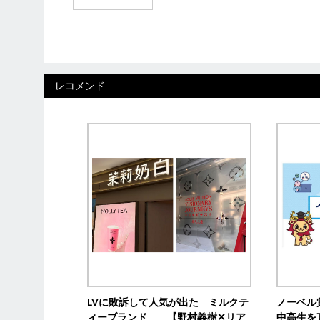
レコメンド
LVに敗訴して人気が出た ミルクテ
ノーベル
ィーブランド 【野村義樹✕リア
中高生を