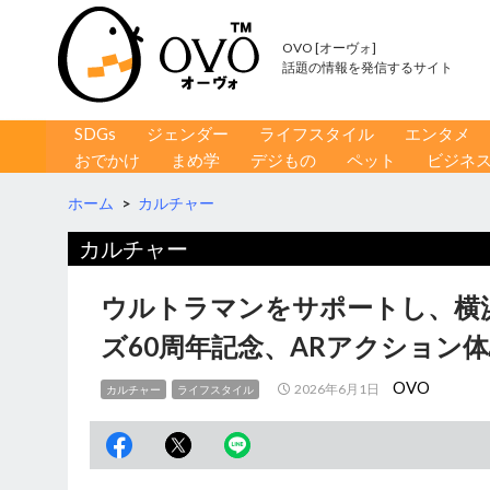
OVO [オーヴォ]
話題の情報を発信するサイト
コンテンツへ移動
検
SDGs
ジェンダー
ライフスタイル
エンタメ
索
おでかけ
まめ学
デジもの
ペット
ビジネ
ホーム
>
カルチャー
カルチャー
ウルトラマンをサポートし、横
ズ60周年記念、ARアクション
OVO
2026年6月1日
カルチャー
ライフスタイル