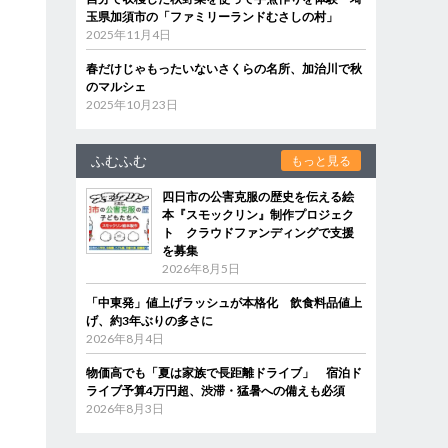
玉県加須市の「ファミリーランドむさしの村」
2025年11月4日
春だけじゃもったいないさくらの名所、加治川で秋
のマルシェ
2025年10月23日
ふむふむ
もっと見る
四日市の公害克服の歴史を伝える絵
本『スモックリン』制作プロジェク
ト クラウドファンディングで支援
を募集
2026年8月5日
「中東発」値上げラッシュが本格化 飲食料品値上
げ、約3年ぶりの多さに
2026年8月4日
物価高でも「夏は家族で長距離ドライブ」 宿泊ド
ライブ予算4万円超、渋滞・猛暑への備えも必須
2026年8月3日