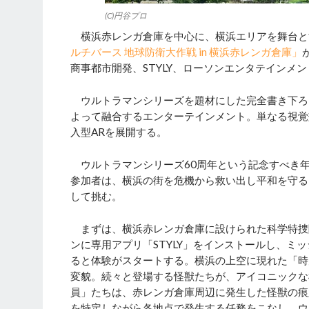
(C)円谷プロ
横浜赤レンガ倉庫を中心に、横浜エリアを舞台と
ルチバース 地球防衛大作戦 in 横浜赤レンガ倉庫」
商事都市開発、STYLY、ローソンエンタテイン
ウルトラマンシリーズを題材にした完全書き下ろ
よって融合するエンターテインメント。単なる視覚
入型ARを展開する。
ウルトラマンシリーズ60周年という記念すべき
参加者は、横浜の街を危機から救い出し平和を守る
して挑む。
まずは、横浜赤レンガ倉庫に設けられた科学特捜隊
ンに専用アプリ「STYLY」をインストールし、
ると体験がスタートする。横浜の上空に現れた「時
変貌。続々と登場する怪獣たちが、アイコニックな
員」たちは、赤レンガ倉庫周辺に発生した怪獣の痕
を特定しながら各地点で発生する任務をこなし、ウ