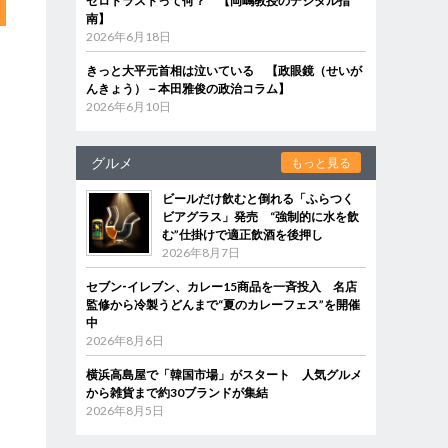
ゼロトラストって何？ 【岡嶋教授のデジタル指
南】
2026年6月18日
きっと大平元首相は泣いている 【政眼鏡（せいが
んきょう）－本田雅俊の政治コラム】
2026年6月10日
グルメ
もっと見る
ビールだけ飲むと倒れる「ふらつく
ビアグラス」発売 “強制的に水を飲
む”仕掛けで適正飲酒を後押し
2026年8月7日
セブン‐イレブン、カレー15商品を一斉投入 名店
監修から冷製うどんまで“夏のカレーフェス”を開催
中
2026年8月6日
横浜高島屋で「韓国市場」がスタート 人気グルメ
から雑貨まで約30ブランドが集結
2026年8月5日