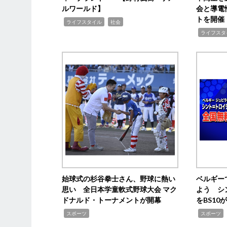
ルワールド】
会と導電
トを開催
,
,
ライフスタイル
社会
,
ライフスタ
始球式の杉谷拳士さん、野球に熱い
ベルギー
思い 全日本学童軟式野球大会 マク
よう シ
ドナルド・トーナメントが開幕
をBS1
,
,
スポーツ
スポーツ