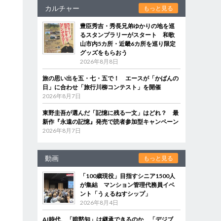
カルチャー
もっと見る
豊臣秀吉・秀長兄弟ゆかりの地を巡
るスタンプラリーがスタート 和歌
山市内5カ所・近畿6カ所を巡り限定
グッズをもらおう
2026年8月8日
旅の思い出を五・七・五で！ エースが「かばんの
日」に合わせ「旅行川柳コンテスト」を開催
2026年8月7日
東野圭吾が選んだ「記憶に残る一文」はどれ？ 最
新作『永遠の記憶』発売で読者参加型キャンペーン
2026年8月7日
動画
もっと見る
「100歳現役」目指すシニア1500人
が集結 マンション管理代務員イベ
ント「うぇるねすシップ」
2026年8月4日
AI時代、「暗黙知」は継承できるのか 「デジブ