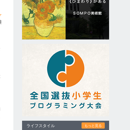
マ
菱
に
没
。
と
が
査
因
ライフスタイル
もっと見る