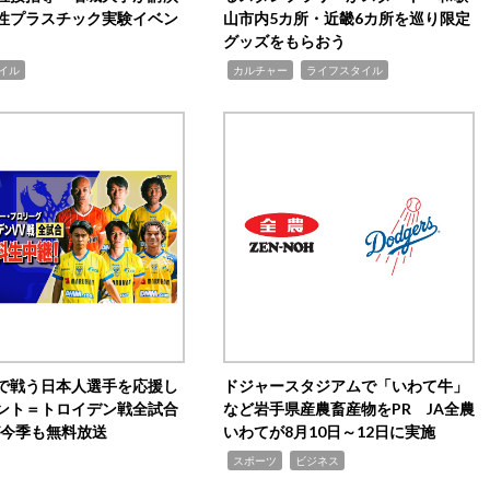
性プラスチック実験イベン
山市内5カ所・近畿6カ所を巡り限定
グッズをもらおう
,
,
イル
カルチャー
ライフスタイル
で戦う日本人選手を応援し
ドジャースタジアムで「いわて牛」
ント＝トロイデン戦全試合
など岩手県産農畜産物をPR JA全農
0が今季も無料放送
いわてが8月10日～12日に実施
,
,
スポーツ
ビジネス