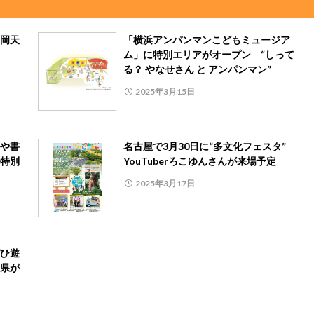
岡天
「横浜アンパンマンこどもミュージア
ム」に特別エリアがオープン “しって
る？ やなせさん と アンパンマン”
2025年3月15日
や書
名古屋で3月30日に“多文化フェスタ”
特別
YouTuberろこゆんさんが来場予定
2025年3月17日
ひ遊
県が