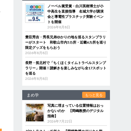
ノーベル賞受賞・白川英樹博士が小
中高生を直接指導 名城大学が講演
グ
会と導電性プラスチック実験イベン
。
トを開催
2026年8月8日
豊臣秀吉・秀長兄弟ゆかりの地を巡るスタンプラリ
ーがスタート 和歌山市内5カ所・近畿6カ所を巡り
限定グッズをもらおう
2026年8月8日
長野・筑北村で「ちくほくタイムトラベルスタンプ
ラリー」開催！謎解きを楽しみながら全17スポット
を巡る
2026年8月8日
まめ学
もっと見る
写真に埋まっている位置情報はおっ
かないのか 【岡嶋教授のデジタル
指南】
2026年7月22日