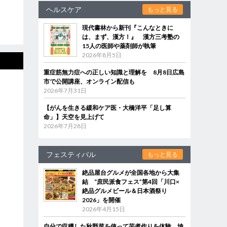
ヘルスケア
もっと見る
現代書林から新刊『こんなときに
は、まず、漢方！』 漢方三考塾の
15人の医師や薬剤師が執筆
2026年8月5日
重症筋無力症への正しい知識と理解を 8月8日広島
市で公開講座、オンライン配信も
2026年7月31日
【がんを生きる緩和ケア医・大橋洋平「足し算
命」】天空を見上げて
2026年7月28日
フェスティバル
もっと見る
絶品屋台グルメが全国各地から大集
結 “庶民派食フェス”第4回「川口×
絶品グルメビール＆日本酒祭り
2026」を開催
2026年4月15日
自分で収穫した秋野菜を使って芋煮作りを体験 埼