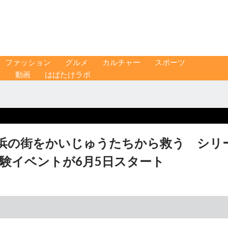
ファッション
グルメ
カルチャー
スポーツ
ス
動画
はばたけラボ
浜の街をかいじゅうたちから救う シリ
体験イベントが6月5日スタート