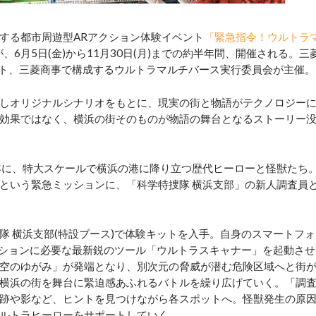
する都市周遊型ARアクション体験イベント
「緊急指令！ウルトラ
が、6月5日(金)から11月30日(月)までの約半年間、開催される。三
メント、三菱商事で構成するウルトラマルチバース実行委員会が主催。
しオリジナルシナリオをもとに、現実の街と物語がテクノロジー
効果ではなく、横浜の街そのものが物語の舞台となるストーリー
年に、特大スケールで横浜の港に降り立つ歴代ヒーローと怪獣たち
という緊急ミッションに、「科学特捜隊 横浜支部」の新人調査員
 横浜支部(特設ブース)で体験キットを入手。自身のスマートフォ
ミッションに必要な最新鋭のツール「ウルトラスキャナー」を起動させ
空のゆがみ」が発端となり、別次元の脅威が潜む危険区域へと街
横浜の街を舞台に緊迫感あふれるバトルを繰り広げていく。「調
跡や影など、ヒントを見つけながら各スポットへ。怪獣発生の原
ルトラヒーローをサポートしていく。