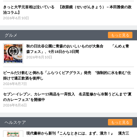
きっと大平元首相は泣いている 【政眼鏡（せいがんきょう）－本田雅俊の政
治コラム】
2026年6月10日
グルメ
もっと見る
秋の日比谷公園に青森のおいしいものが大集合 「んめぇ青
森フェス」、9月18日から3日間
2026年8月10日
ビールだけ飲むと倒れる「ふらつくビアグラス」発売 “強制的に水を飲む”仕
掛けで適正飲酒を後押し
2026年8月7日
セブン‐イレブン、カレー15商品を一斉投入 名店監修から冷製うどんまで“夏
のカレーフェス”を開催中
2026年8月6日
ヘルスケア
もっと見る
現代書林から新刊『こんなときには、まず、漢方！』 漢方三