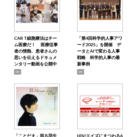
CAR T細胞療法はチー
「第4回科学的人事アワ
ム医療だ！ 医療従事
ード2025」を開催 デ
者の情熱、患者さんの
ータとAIで変わる人事
思いを伝えるドキュメ
戦略 科学的人事の最
ンタリー動画を公開中
新事例
PR
PR
「ことだま」宿る羽生
HIV/エイズにまつわる6