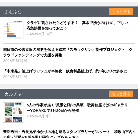
ふむふむ
もっと見る
クラゲに刺されたらどうする？ 真水で洗うのはNG、正しい
応急処置を知っておこう
2026年8月10日
四日市の公害克服の歴史を伝える絵本『スモックリン』制作プロジェクト ク
ラウドファンディングで支援を募集
2026年8月5日
「中東発」値上げラッシュが本格化 飲食料品値上げ、約3年ぶりの多さに
2026年8月4日
カルチャー
もっと見る
6人の作家が描く“風景と猫”の共演 歌舞伎座そばのギャラリ
ーYOHAKUで8月20日から開催
2026年8月9日
豊臣秀吉・秀長兄弟ゆかりの地を巡るスタンプラリーがスタート 和歌山市内5
カ所・近畿6カ所を巡り限定グッズをもらおう