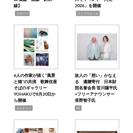
線】
2026」を開催
,
,
スポーツ
ライフスタイル
6人の作家が描く“風景
故人の「想い」かなえ
と猫”の共演 歌舞伎座
る 遺贈寄付 日本財
そばのギャラリー
団名誉会長 笹川陽平氏
YOHAKUで8月20日か
×フリーアナウンサー
ら開催
長野智子氏
,
カルチャー
PR