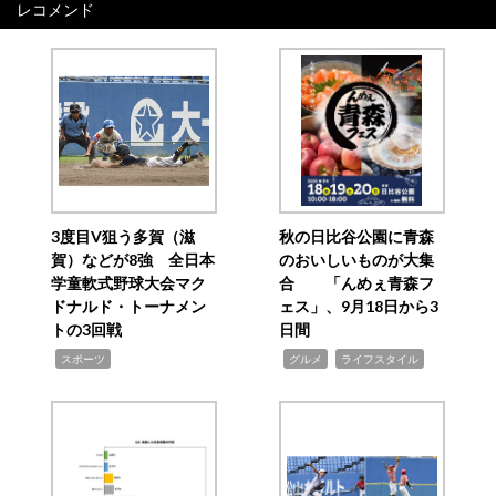
レコメンド
3度目V狙う多賀（滋
秋の日比谷公園に青森
賀）などが8強 全日本
のおいしいものが大集
学童軟式野球大会マク
合 「んめぇ青森フ
ドナルド・トーナメン
ェス」、9月18日から3
トの3回戦
日間
,
,
,
スポーツ
グルメ
ライフスタイル