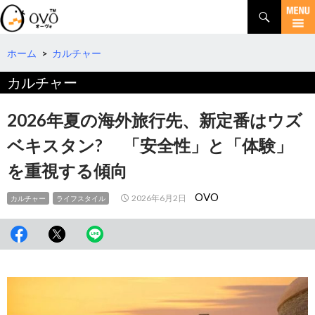
検
索
コ
ン
テ
ホーム
>
カルチャー
ン
カルチャー
ツ
へ
移
2026年夏の海外旅行先、新定番はウズ
動
ベキスタン? 「安全性」と「体験」
を重視する傾向
OVO
2026年6月2日
カルチャー
ライフスタイル