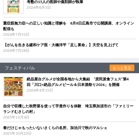
考塾の15人の医師や薬剤師が執筆
2026年8月5日
重症筋無力症への正しい知識と理解を 8月8日広島市で公開講座、オンライン
配信も
2026年7月31日
【がんを生きる緩和ケア医・大橋洋平「足し算命」】天空を見上げて
2026年7月28日
フェスティバル
もっと見る
絶品屋台グルメが全国各地から大集結 “庶民派食フェス”第4
回「川口×絶品グルメビール＆日本酒祭り2026」を開催
2026年4月15日
自分で収穫した秋野菜を使って芋煮作りを体験 埼玉県加須市の「ファミリー
ランドむさしの村」
2025年11月4日
春だけじゃもったいないさくらの名所、加治川で秋のマルシェ
2025年10月23日