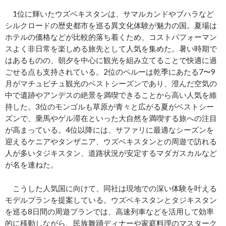
1位に輝いたウズベキスタンは、サマルカンドやブハラなど
シルクロードの歴史都市を巡る異文化体験が魅力の国。夏場は
ホテルの価格などが比較的落ち着くため、コストパフォーマン
スよく非日常を楽しめる旅先として人気を集めた。暑い時期で
はあるものの、朝夕を中心に観光を組み立てることで快適に過
ごせる点も支持されている。2位のペルーは乾季にあたる7〜9
月がマチュピチュ観光のベストシーズンであり、澄んだ空気の
中で遺跡やアンデスの絶景を満喫できることから高い人気を維
持した。3位のモンゴルも草原が青々と広がる夏がベストシー
ズンで、乗馬やゲル滞在といった大自然を満喫する旅への注目
が高まっている。4位以降には、サファリに最適なシーズンを
迎えるケニアやタンザニア、ウズベキスタンとの周遊で訪れる
人が多いタジキスタン、道路状況が安定するマダガスカルなど
が名を連ねた。
こうした人気国に向けて、同社は現地での深い体験を叶える
モデルプランを提案している。ウズベキスタンとタジキスタン
を巡る8日間の周遊プランでは、高速列車などを活用して効率
的に移動しながら、民族舞踊ディナーや家庭料理のマスターク