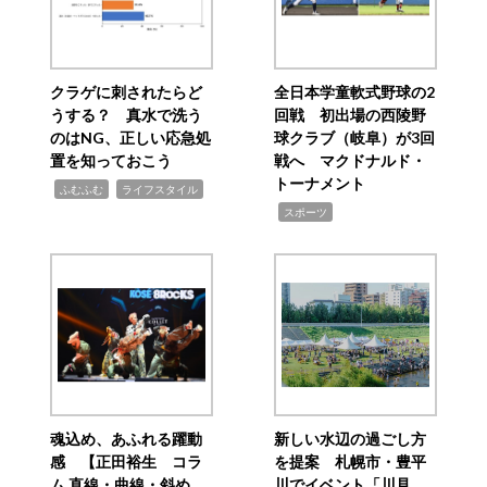
クラゲに刺されたらど
全日本学童軟式野球の2
うする？ 真水で洗う
回戦 初出場の西陵野
のはNG、正しい応急処
球クラブ（岐阜）が3回
置を知っておこう
戦へ マクドナルド・
トーナメント
,
,
ふむふむ
ライフスタイル
,
スポーツ
魂込め、あふれる躍動
新しい水辺の過ごし方
感 【正田裕生 コラ
を提案 札幌市・豊平
ム 直線・曲線・斜め
川でイベント「川見