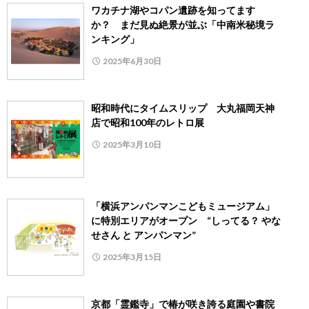
ワカチナ湖やコパン遺跡を知ってます
か？ まだ見ぬ絶景が並ぶ「中南米秘境ラ
ンキング」
2025年6月30日
昭和時代にタイムスリップ 大丸福岡天神
店で昭和100年のレトロ展
2025年3月10日
「横浜アンパンマンこどもミュージアム」
に特別エリアがオープン “しってる？ やな
せさん と アンパンマン”
2025年3月15日
京都「霊鑑寺」で椿が咲き誇る庭園や書院