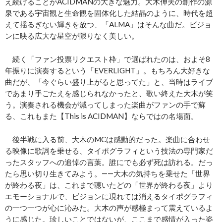
え続けることがACIDMANの大きな魅力。大木伸夫の創作の源
泉である宇宙観と生命観を固体化した結晶のように、時代を超
えて揺るぎない輝きを放つ、「ALMA」はそんな曲だ。ビジョ
ンに映る広大な星空が限りなく美しい。
続く「ファン投票リクエスト枠」で選ばれたのは、およそ8
年振りに演奏するという「EVERLIGHT」。もちろん大好きな
曲だが、「今ぐらい盛り上がると思ってた」と、当時はライブ
であまり手ごたえを感じられなかったと、歌い終えた大木が笑
う。演奏される機会が減ってしまった楽曲がファンの手で蘇
る、これもまた【This is ACIDMAN】ならではの名場面。
後半戦に入る前、大木のMCは感動的だった。楽曲に合わせ
る映像に歌詞を乗せる、タイポグラフィという技法の専門家だ
ったスタッフへの追悼の言葉。誰にでも必ず死は訪れる。だっ
たら思い切り生きてみよう。――大木の気持ちを乗せた「世界
が終わる夜」は、これまで聴いたどの「世界が終わる夜」より
エモーショナルで、ビジョンに現れては消えるタイポグラフィ
の一つ一つが心に沁みた。大木の声が感極まって震えているよ
うに感じた。珍しいことではないが、ここまで感情が入った姿