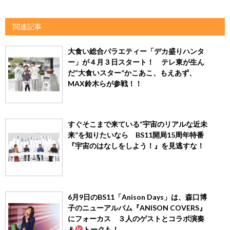
関連記事
大食い総合バラエティー「デカ盛りハンタ
ー」が４月３日スタート！ テレ東が生ん
だ“大食いスター”かこあこ、もえあず、
MAX鈴木らが参戦！！
すぐそこまで来ている“宇宙のリアルな近未
来”を知りたいなら BS11開局15周年特番
『宇宙のはなしをしよう！』を見逃すな！
6月9日のBS11「Anison Days」は、森口博
子のニューアルバム『ANISON COVERS』
にフォーカス ３人のゲストとコラボ演奏
＆
トークも！