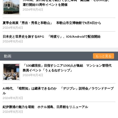
運行開始55周年イベントを開催
2026年8月6日
夏季企画展「秀吉・秀長と和歌山」 和歌山市立博物館で8月8日から
2026年8月6日
日本史と世界史を旅するRPG 「時渡り」、iOS/Androidで配信開始
2026年8月6日
動画
もっと見る
「100歳現役」目指すシニア1500人が集結 マンション管理代
務員イベント「うぇるねすシップ」
2026年8月4日
AI時代、「暗黙知」は継承できるのか 「デジブレ」説明会／ラウンドテーブ
ル
2026年8月3日
紀伊勝浦の魅力を堪能 ホテル浦島、日昇館をリニューアル
2026年8月3日