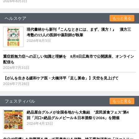
2026年8月3日
ヘルスケア
もっと見る
現代書林から新刊『こんなときには、まず、漢方！』 漢方三
考塾の15人の医師や薬剤師が執筆
2026年8月5日
重症筋無力症への正しい知識と理解を 8月8日広島市で公開講座、オンライン
配信も
2026年7月31日
【がんを生きる緩和ケア医・大橋洋平「足し算命」】天空を見上げて
2026年7月28日
フェスティバル
もっと見る
絶品屋台グルメが全国各地から大集結 “庶民派食フェス”第4
回「川口×絶品グルメビール＆日本酒祭り2026」を開催
2026年4月15日