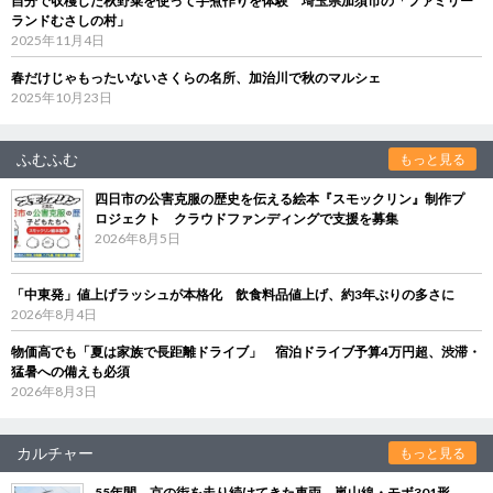
自分で収穫した秋野菜を使って芋煮作りを体験 埼玉県加須市の「ファミリー
ランドむさしの村」
2025年11月4日
春だけじゃもったいないさくらの名所、加治川で秋のマルシェ
2025年10月23日
ふむふむ
もっと見る
四日市の公害克服の歴史を伝える絵本『スモックリン』制作プ
ロジェクト クラウドファンディングで支援を募集
2026年8月5日
「中東発」値上げラッシュが本格化 飲食料品値上げ、約3年ぶりの多さに
2026年8月4日
物価高でも「夏は家族で長距離ドライブ」 宿泊ドライブ予算4万円超、渋滞・
猛暑への備えも必須
2026年8月3日
カルチャー
もっと見る
55年間、京の街を走り続けてきた車両 嵐山線・モボ301形、