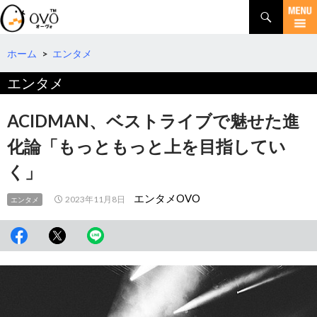
検
索
コ
ン
テ
ホーム
>
エンタメ
ン
エンタメ
ツ
へ
移
ACIDMAN、ベストライブで魅せた進
動
化論「もっともっと上を目指してい
く」
エンタメOVO
2023年11月8日
エンタメ