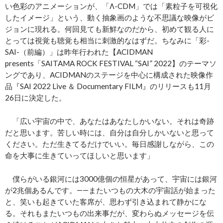
い色彩のアニメーションが、「Λ-CDM」では「素粒子を可視化
したイメージ」という、動く抽象画のような不思議な映像がビ
ジョンに現れる。何回見ても新鮮なのだから、初めて観る人に
とっては視覚も聴覚も相当に刺激的なはずだ。ちなみに「彩-
SAI-（前編）」は昨年行われた【ACIDMAN
presents「SAITAMA ROCK FESTIVAL “SAI” 2022】のテーマソ
ングであり、ACIDMANのステージを中心に構成された映像作
品『SAI 2022 Live ＆ Documentary FILM』のリリースも11月
26日に決定した。
「広い宇宙の中で、あなたはあなたしかいない。それは奇跡
だと思います。苦しい時には、自分は自分しかいないと思って
ください。ただ生きてるだけでいい。毎日感謝しながら、この
命を大事に生きていってほしいと思います」
僕らがいる銀河には3000億個の恒星があって、宇宙には銀河
が2兆個あるんです。――またいつもの大木の宇宙話が始まった
と、笑いも起きていた客席が、思わず引き込まれて静かにな
る。それもまたいつもの出来事だが、変わらぬメッセージを伝