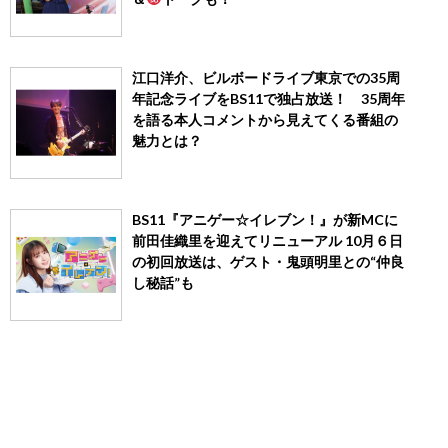
江口洋介、ビルボードライブ東京での35周
年記念ライブをBS11で独占放送！ 35周年
を語る本人コメントから見えてくる番組の
魅力とは？
BS11『アニゲー☆イレブン！』が新MCに
前田佳織里を迎えてリニューアル 10月６日
の初回放送は、ゲスト・鬼頭明里との“仲良
し秘話”も