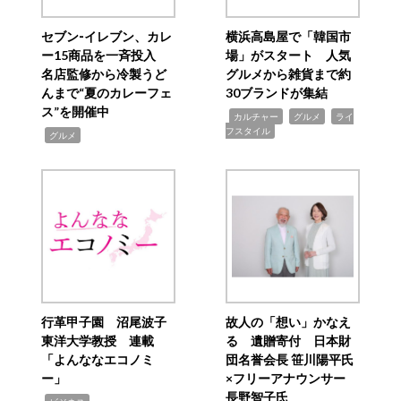
セブン‐イレブン、カレ
横浜高島屋で「韓国市
ー15商品を一斉投入
場」がスタート 人気
名店監修から冷製うど
グルメから雑貨まで約
んまで“夏のカレーフェ
30ブランドが集結
ス”を開催中
,
,
,
カルチャー
グルメ
ライ
フスタイル
,
グルメ
行革甲子園 沼尾波子
故人の「想い」かなえ
東洋大学教授 連載
る 遺贈寄付 日本財
「よんななエコノミ
団名誉会長 笹川陽平氏
ー」
×フリーアナウンサー
長野智子氏