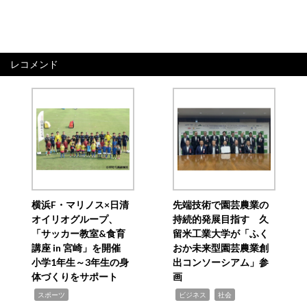
レコメンド
横浜F・マリノス×日清
先端技術で園芸農業の
オイリオグループ、
持続的発展目指す 久
「サッカー教室&食育
留米工業大学が「ふく
講座 in 宮崎」を開催
おか未来型園芸農業創
小学1年生～3年生の身
出コンソーシアム」参
体づくりをサポート
画
,
,
,
スポーツ
ビジネス
社会