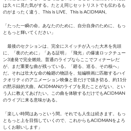
は久々に見た気がする。たとえ同じセットリストでも伝わるも
のがまったく違う、This is LIVE、This is ACIDMAN。
「たった一瞬の命。あなたのために、自分自身のために、もっ
ともっと輝いてください」
最後のセクションは、完全にスイッチが入った大木を先頭
に、「夜のために」「ある証明」「飛光」の爆速ロックチュー
ン3連発で完全燃焼。普通のライブならここでフィナーレだ
が、まだ重要な曲が残っている。「廻る、巡る、その核へ」
だ。それは壮大な命の輪廻の物語を、短編映画に匹敵するハイ
クオリティのアニメーション映像と音だけで描き切る、約11分
の黙示録的大曲。ACIDMANのライブを見たことがない、とい
う人に教えてあげたい。この曲を体験するだけでもACIDMAN
のライブに来る意味がある。
「楽しい時間はあっという間。それでも人生は続きます。もっ
ともっと上を目指していくので、これからもACIDMANをよろ
しくお願いします」