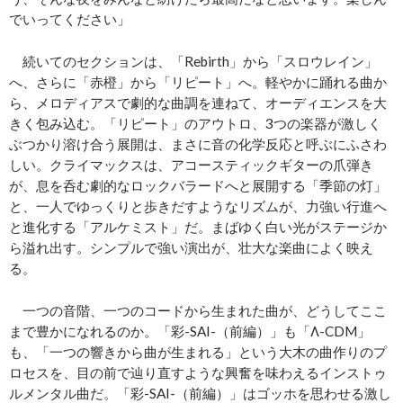
でいってください」
続いてのセクションは、「Rebirth」から「スロウレイン」
へ、さらに「赤橙」から「リピート」へ。軽やかに踊れる曲か
ら、メロディアスで劇的な曲調を連ねて、オーディエンスを大
きく包み込む。「リピート」のアウトロ、3つの楽器が激しく
ぶつかり溶け合う展開は、まさに音の化学反応と呼ぶにふさわ
しい。クライマックスは、アコースティックギターの爪弾き
が、息を呑む劇的なロックバラードへと展開する「季節の灯」
と、一人でゆっくりと歩きだすようなリズムが、力強い行進へ
と進化する「アルケミスト」だ。まばゆく白い光がステージか
ら溢れ出す。シンプルで強い演出が、壮大な楽曲によく映え
る。
一つの音階、一つのコードから生まれた曲が、どうしてここ
まで豊かになれるのか。「彩-SAI-（前編）」も「Λ-CDM」
も、「一つの響きから曲が生まれる」という大木の曲作りのプ
ロセスを、目の前で辿り直すような興奮を味わえるインストゥ
ルメンタル曲だ。「彩-SAI-（前編）」はゴッホを思わせる激し