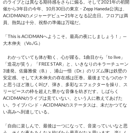
のライブとは異なる期待感をさらに煽る。そして2021年の初開
催から3年目の今年、10月30日の東京・Zepp Haneda公演は、
ACIDMANのメジャーデビュー21年となる記念日。フロアは満
員、熱気は十分、祝祭の準備は万端だ。
「This is ACIDMANへようこそ。最高の夜にしましょう！」─
大木伸夫 （Vo./G.）
わかっていても体が動く、心が躍る。1曲目から「to live」
「造花が笑う」「FREE STAR」と、いきなりのキラーチューン
3連発。佐藤雅俊（B.）、浦山一悟（Dr.）のリズム隊は鉄壁の
安定感、そして大木伸夫の存在感は圧巻。最後までもつのか？
と思うほど激しく叫び、弾き、多彩なエフェクターを操り、ス
リーピースの枠を超えた豊かな音像を紡ぎだす。しばらく
ACIDMANのライブは見ていない、という人に教えてあげた
い。ライブバンド・ACIDMANのステータスは、未だかつてな
い高みへ到達している。
「自由に楽しんで、最後は一つになって、音楽っていいなと思
う、そんな夜をみんなと紡げたら最高だなと思います。楽しん