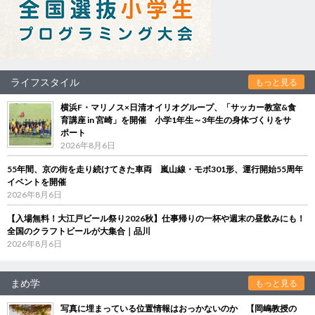
ライフスタイル
もっと見る
横浜F・マリノス×日清オイリオグループ、「サッカー教室&食
育講座 in 宮崎」を開催 小学1年生～3年生の身体づくりをサ
ポート
2026年8月6日
55年間、京の街を走り続けてきた車両 嵐山線・モボ301形、運行開始55周年
イベントを開催
2026年8月6日
【入場無料！大江戸ビール祭り2026秋】仕事帰りの一杯や週末の昼飲みにも！
全国のクラフトビールが大集合｜品川
2026年8月6日
まめ学
もっと見る
写真に埋まっている位置情報はおっかないのか 【岡嶋教授の