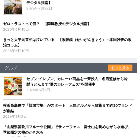
デジタル指南】
2026年7月22日
ゼロトラストって何？ 【岡嶋教授のデジタル指南】
2026年6月18日
きっと大平元首相は泣いている 【政眼鏡（せいがんきょう）－本田雅俊の政
治コラム】
2026年6月10日
グルメ
もっと見る
セブン‐イレブン、カレー15商品を一斉投入 名店監修から冷
製うどんまで“夏のカレーフェス”を開催中
2026年8月6日
横浜高島屋で「韓国市場」がスタート 人気グルメから雑貨まで約30ブランド
が集結
2026年8月5日
「山梨県笛吹川フルーツ公園」でサマーフェス 富士山を眺めながら水遊び、
季節限定の桃のかき氷も