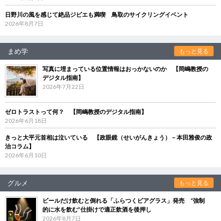
日野川の風を感じて絶品ジビエも満喫 鳥取のサイクリングイベント
2026年8月7日
まめ学
もっと見る
写真に埋まっている位置情報はおっかないのか 【岡嶋教授の
デジタル指南】
2026年7月22日
ゼロトラストって何？ 【岡嶋教授のデジタル指南】
2026年6月18日
きっと大平元首相は泣いている 【政眼鏡（せいがんきょう）－本田雅俊の政
治コラム】
2026年6月10日
グルメ
もっと見る
ビールだけ飲むと倒れる「ふらつくビアグラス」発売 “強制
的に水を飲む”仕掛けで適正飲酒を後押し
2026年8月7日