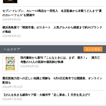
セブン‐イレブン、カレー15商品を一斉投入 名店監修から冷製うどんまで“夏
のカレーフェス”を開催中
2026年8月6日
横浜高島屋で「韓国市場」がスタート 人気グルメから雑貨まで約30ブランド
が集結
2026年8月5日
ヘルスケア
もっと見る
現代書林から新刊『こんなときには、まず、漢方！』 漢方三
考塾の15人の医師や薬剤師が執筆
2026年8月5日
重症筋無力症への正しい知識と理解を 8月8日広島市で公開講座、オンライン
配信も
2026年7月31日
【がんを生きる緩和ケア医・大橋洋平「足し算命」】天空を見上げて
2026年7月28日