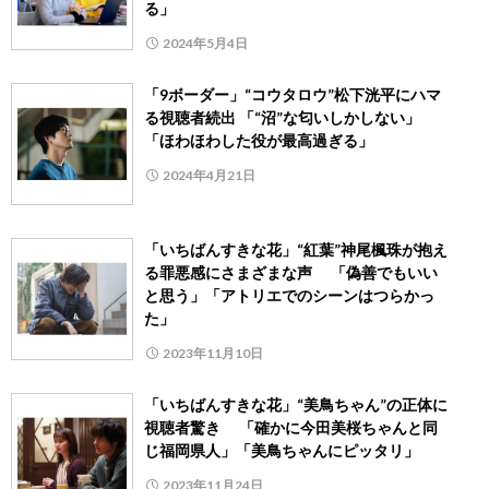
る」
2024年5月4日
「9ボーダー」“コウタロウ”松下洸平にハマ
る視聴者続出 「“沼”な匂いしかしない」
「ほわほわした役が最高過ぎる」
2024年4月21日
「いちばんすきな花」“紅葉”神尾楓珠が抱え
る罪悪感にさまざまな声 「偽善でもいい
と思う」「アトリエでのシーンはつらかっ
た」
2023年11月10日
「いちばんすきな花」“美鳥ちゃん”の正体に
視聴者驚き 「確かに今田美桜ちゃんと同
じ福岡県人」「美鳥ちゃんにピッタリ」
2023年11月24日