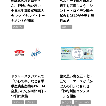
始球式の杉谷拳士さ
ベルギーで戦う日本人
ん、野球に熱い思い
選手を応援しよう シ
全日本学童軟式野球大
ント＝トロイデン戦全
会 マクドナルド・トー
試合をBS10が今季も無
ナメントが開幕
料放送
,
,
スポーツ
スポーツ
ドジャースタジアムで
旅の思い出を五・七・
「いわて牛」など岩手
五で！ エースが「か
県産農畜産物をPR JA
ばんの日」に合わせ
全農いわてが8月10日～
「旅行川柳コンテス
12日に実施
ト」を開催
,
,
,
,
,
スポーツ
ビジネス
おでかけ
ファッション
ライフスタイル