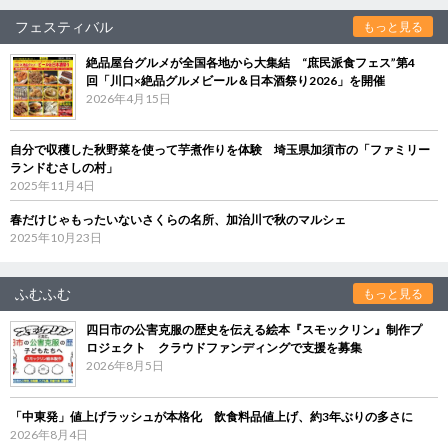
フェスティバル
もっと見る
絶品屋台グルメが全国各地から大集結 “庶民派食フェス”第4
回「川口×絶品グルメビール＆日本酒祭り2026」を開催
2026年4月15日
自分で収穫した秋野菜を使って芋煮作りを体験 埼玉県加須市の「ファミリー
ランドむさしの村」
2025年11月4日
春だけじゃもったいないさくらの名所、加治川で秋のマルシェ
2025年10月23日
ふむふむ
もっと見る
四日市の公害克服の歴史を伝える絵本『スモックリン』制作プ
ロジェクト クラウドファンディングで支援を募集
2026年8月5日
「中東発」値上げラッシュが本格化 飲食料品値上げ、約3年ぶりの多さに
2026年8月4日