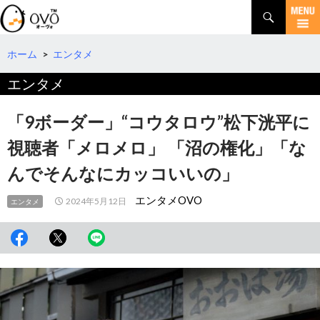
検
索
コ
ン
テ
ホーム
>
エンタメ
ン
エンタメ
ツ
へ
移
「9ボーダー」“コウタロウ”松下洸平に
動
視聴者「メロメロ」 「沼の権化」「な
んでそんなにカッコいいの」
エンタメOVO
2024年5月12日
エンタメ