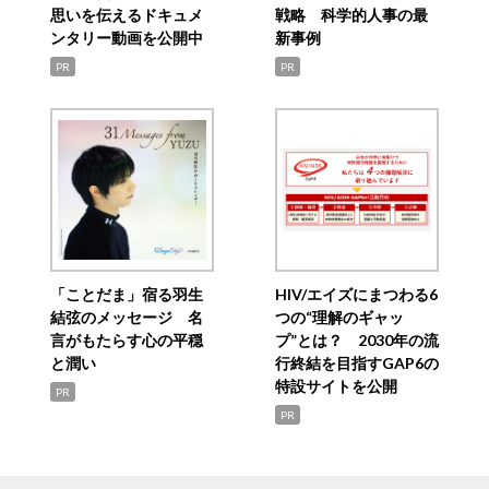
思いを伝えるドキュメ
戦略 科学的人事の最
ンタリー動画を公開中
新事例
PR
PR
「ことだま」宿る羽生
HIV/エイズにまつわる6
結弦のメッセージ 名
つの“理解のギャッ
言がもたらす心の平穏
プ”とは？ 2030年の流
と潤い
行終結を目指すGAP6の
特設サイトを公開
PR
PR