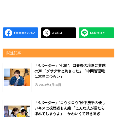
関連記事
「9ボーダー」“七苗”川口春奈の境遇に共感
の声 「グサグサと刺さった」「中間管理職
は本当につらい」
2024年4月28日
「9ボーダー」“コウタロウ”松下洸平の優し
いキスに視聴者もん絶 「こんな人が居たら
ほれてしまうよ」「かわいくて好き過ぎ