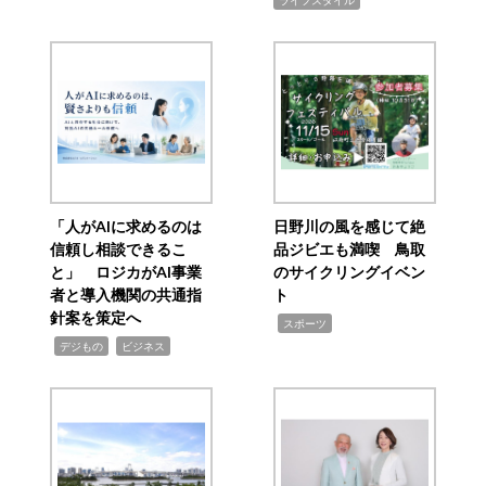
「人がAIに求めるのは
日野川の風を感じて絶
信頼し相談できるこ
品ジビエも満喫 鳥取
と」 ロジカがAI事業
のサイクリングイベン
者と導入機関の共通指
ト
針案を策定へ
,
スポーツ
,
,
デジもの
ビジネス