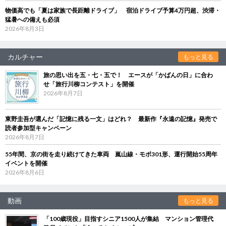
物価高でも「夏は家族で長距離ドライブ」 宿泊ドライブ予算4万円超、渋滞・
猛暑への備えも必須
2026年8月3日
カルチャー
もっと見る
旅の思い出を五・七・五で！ エースが「かばんの日」に合わ
せ「旅行川柳コンテスト」を開催
2026年8月7日
東野圭吾が選んだ「記憶に残る一文」はどれ？ 最新作『永遠の記憶』発売で
読者参加型キャンペーン
2026年8月7日
55年間、京の街を走り続けてきた車両 嵐山線・モボ301形、運行開始55周年
イベントを開催
2026年8月6日
動画
もっと見る
「100歳現役」目指すシニア1500人が集結 マンション管理代