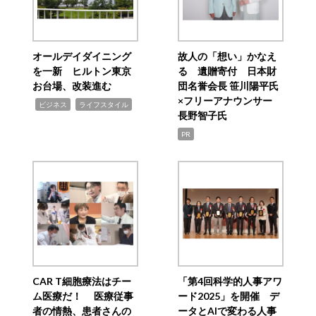
オールデイダイニング
故人の「想い」かなえ
を一新 ヒルトン東京
る 遺贈寄付 日本財
お台場、改装進む
団名誉会長 笹川陽平氏
×フリーアナウンサー
,
,
ビジネス
ライフスタイル
長野智子氏
PR
CAR T細胞療法はチー
「第4回科学的人事アワ
ム医療だ！ 医療従事
ード2025」を開催 デ
者の情熱、患者さんの
ータとAIで変わる人事