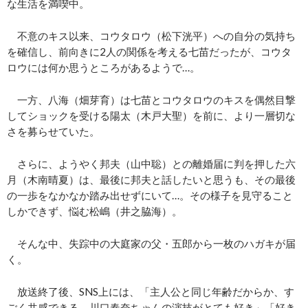
な生活を満喫中。
不意のキス以来、コウタロウ（松下洸平）への自分の気持ち
を確信し、前向きに2人の関係を考える七苗だったが、コウタ
ロウには何か思うところがあるようで…。
一方、八海（畑芽育）は七苗とコウタロウのキスを偶然目撃
してショックを受ける陽太（木戸大聖）を前に、より一層切な
さを募らせていた。
さらに、ようやく邦夫（山中聡）との離婚届に判を押した六
月（木南晴夏）は、最後に邦夫と話したいと思うも、その最後
の一歩をなかなか踏み出せずにいて…。その様子を見守ること
しかできず、悩む松嶋（井之脇海）。
そんな中、失踪中の大庭家の父・五郎から一枚のハガキが届
く。
放送終了後、SNS上には、「主人公と同じ年齢だからか、す
ごく共感できる。川口春奈ちゃんの演技がとても好き」「好き