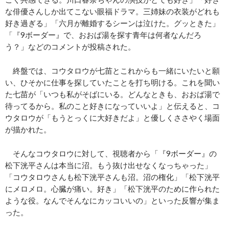
な俳優さんしか出てこない眼福ドラマ。三姉妹の衣装がどれも
好き過ぎる」「六月が離婚するシーンは泣けた。グッときた」
「『9ボーダー』で、おおば湯を探す青年は何者なんだろ
う？」などのコメントが投稿された。
終盤では、コウタロウが七苗とこれからも一緒にいたいと願
い、ひそかに仕事を探していたことを打ち明ける。これを聞い
た七苗が「いつも私がそばにいる。どんなときも、おおば湯で
待ってるから。私のこと好きになっていいよ」と伝えると、コ
ウタロウが「もうとっくに大好きだよ」と優しくささやく場面
が描かれた。
そんなコウタロウに対して、視聴者から「『9ボーダー』の
松下洸平さんは本当に沼。もう抜け出せなくなっちゃった」
「コウタロウさんも松下洸平さんも沼。沼の権化」「松下洸平
にメロメロ。心臓が痛い。好き」「松下洸平のために作られた
ような役。なんでそんなにカッコいいの」といった反響が集ま
った。