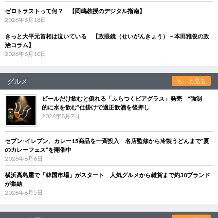
ゼロトラストって何？ 【岡嶋教授のデジタル指南】
2026年6月18日
きっと大平元首相は泣いている 【政眼鏡（せいがんきょう）－本田雅俊の政
治コラム】
2026年6月10日
グルメ
もっと見る
ビールだけ飲むと倒れる「ふらつくビアグラス」発売 “強制
的に水を飲む”仕掛けで適正飲酒を後押し
2026年8月7日
セブン‐イレブン、カレー15商品を一斉投入 名店監修から冷製うどんまで“夏
のカレーフェス”を開催中
2026年8月6日
横浜高島屋で「韓国市場」がスタート 人気グルメから雑貨まで約30ブランド
が集結
2026年8月5日