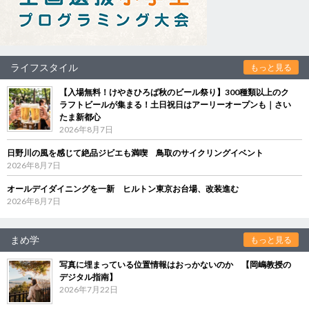
ライフスタイル
もっと見る
【入場無料！けやきひろば秋のビール祭り】300種類以上のク
ラフトビールが集まる！土日祝日はアーリーオープンも｜さい
たま新都心
2026年8月7日
日野川の風を感じて絶品ジビエも満喫 鳥取のサイクリングイベント
2026年8月7日
オールデイダイニングを一新 ヒルトン東京お台場、改装進む
2026年8月7日
まめ学
もっと見る
写真に埋まっている位置情報はおっかないのか 【岡嶋教授の
デジタル指南】
2026年7月22日