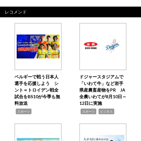
レコメンド
ベルギーで戦う日本人
ドジャースタジアムで
選手を応援しよう シ
「いわて牛」など岩手
ント＝トロイデン戦全
県産農畜産物をPR JA
試合をBS10が今季も無
全農いわてが8月10日～
料放送
12日に実施
,
,
,
スポーツ
スポーツ
ビジネス