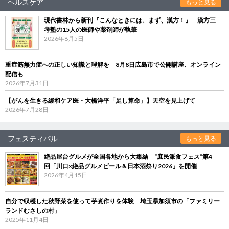
ヘルスケア
もっと見る
現代書林から新刊『こんなときには、まず、漢方！』 漢方三
考塾の15人の医師や薬剤師が執筆
2026年8月5日
重症筋無力症への正しい知識と理解を 8月8日広島市で公開講座、オンライン
配信も
2026年7月31日
【がんを生きる緩和ケア医・大橋洋平「足し算命」】天空を見上げて
2026年7月28日
フェスティバル
もっと見る
絶品屋台グルメが全国各地から大集結 “庶民派食フェス”第4
回「川口×絶品グルメビール＆日本酒祭り2026」を開催
2026年4月15日
自分で収穫した秋野菜を使って芋煮作りを体験 埼玉県加須市の「ファミリー
ランドむさしの村」
2025年11月4日