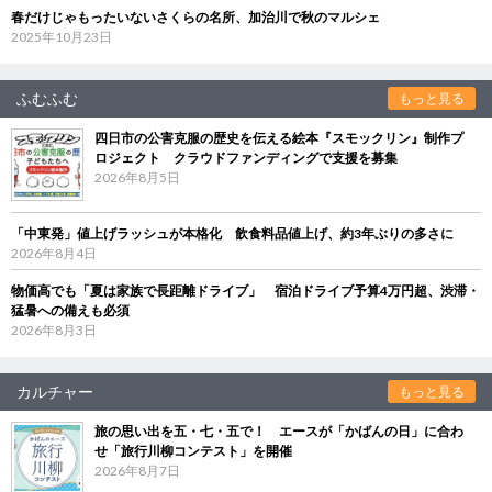
春だけじゃもったいないさくらの名所、加治川で秋のマルシェ
2025年10月23日
ふむふむ
もっと見る
四日市の公害克服の歴史を伝える絵本『スモックリン』制作プ
ロジェクト クラウドファンディングで支援を募集
2026年8月5日
「中東発」値上げラッシュが本格化 飲食料品値上げ、約3年ぶりの多さに
2026年8月4日
物価高でも「夏は家族で長距離ドライブ」 宿泊ドライブ予算4万円超、渋滞・
猛暑への備えも必須
2026年8月3日
カルチャー
もっと見る
旅の思い出を五・七・五で！ エースが「かばんの日」に合わ
せ「旅行川柳コンテスト」を開催
2026年8月7日