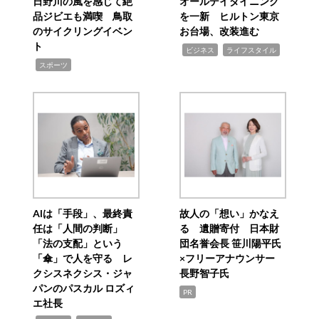
日野川の風を感じて絶
オールデイダイニング
品ジビエも満喫 鳥取
を一新 ヒルトン東京
のサイクリングイベン
お台場、改装進む
ト
,
,
ビジネス
ライフスタイル
,
スポーツ
AIは「手段」、最終責
故人の「想い」かなえ
任は「人間の判断」
る 遺贈寄付 日本財
「法の支配」という
団名誉会長 笹川陽平氏
「傘」で人を守る レ
×フリーアナウンサー
クシスネクシス・ジャ
長野智子氏
パンのパスカル ロズィ
PR
エ社長