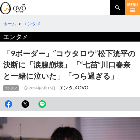
検
索
コ
ン
テ
ホーム
>
エンタメ
ン
エンタメ
ツ
へ
移
「9ボーダー」“コウタロウ”松下洸平の
動
決断に「涙腺崩壊」 「“七苗”川口春奈
と一緒に泣いた」「つら過ぎる」
エンタメOVO
2024年6月16日
エンタメ