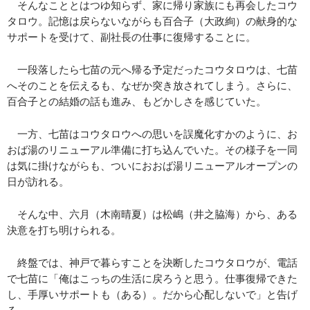
そんなこととはつゆ知らず、家に帰り家族にも再会したコウ
タロウ。記憶は戻らないながらも百合子（大政絢）の献身的な
サポートを受けて、副社長の仕事に復帰することに。
一段落したら七苗の元へ帰る予定だったコウタロウは、七苗
へそのことを伝えるも、なぜか突き放されてしまう。さらに、
百合子との結婚の話も進み、もどかしさを感じていた。
一方、七苗はコウタロウへの思いを誤魔化すかのように、お
おば湯のリニューアル準備に打ち込んでいた。その様子を一同
は気に掛けながらも、ついにおおば湯リニューアルオープンの
日が訪れる。
そんな中、六月（木南晴夏）は松嶋（井之脇海）から、ある
決意を打ち明けられる。
終盤では、神戸で暮らすことを決断したコウタロウが、電話
で七苗に「俺はこっちの生活に戻ろうと思う。仕事復帰できた
し、手厚いサポートも（ある）。だから心配しないで」と告げ
る。