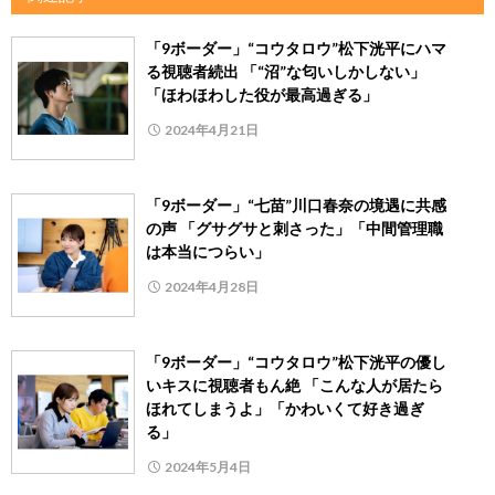
「9ボーダー」“コウタロウ”松下洸平にハマ
る視聴者続出 「“沼”な匂いしかしない」
「ほわほわした役が最高過ぎる」
2024年4月21日
「9ボーダー」“七苗”川口春奈の境遇に共感
の声 「グサグサと刺さった」「中間管理職
は本当につらい」
2024年4月28日
「9ボーダー」“コウタロウ”松下洸平の優し
いキスに視聴者もん絶 「こんな人が居たら
ほれてしまうよ」「かわいくて好き過ぎ
る」
2024年5月4日