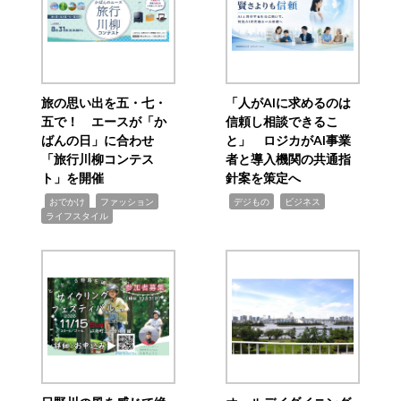
旅の思い出を五・七・
「人がAIに求めるのは
五で！ エースが「か
信頼し相談できるこ
ばんの日」に合わせ
と」 ロジカがAI事業
「旅行川柳コンテス
者と導入機関の共通指
ト」を開催
針案を策定へ
,
,
,
,
,
おでかけ
ファッション
デジもの
ビジネス
ライフスタイル