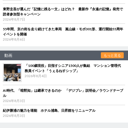
東野圭吾が選んだ「記憶に残る一文」はどれ？ 最新作『永遠の記憶』発売で
読者参加型キャンペーン
2026年8月7日
55年間、京の街を走り続けてきた車両 嵐山線・モボ301形、運行開始55周年
イベントを開催
2026年8月6日
動画
もっと見る
「100歳現役」目指すシニア1500人が集結 マンション管理代
務員イベント「うぇるねすシップ」
2026年8月4日
AI時代、「暗黙知」は継承できるのか 「デジブレ」説明会／ラウンドテーブ
ル
2026年8月3日
紀伊勝浦の魅力を堪能 ホテル浦島、日昇館をリニューアル
2026年8月3日