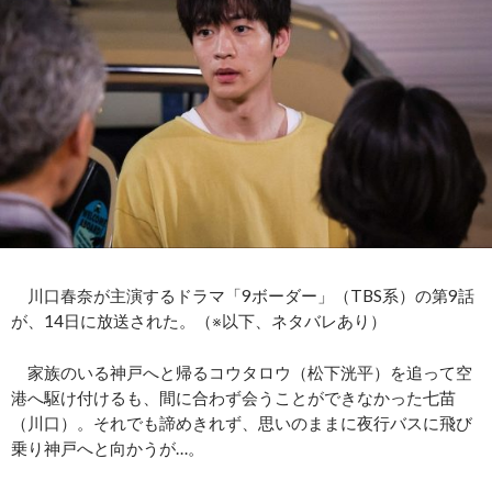
川口春奈が主演するドラマ「9ボーダー」（TBS系）の第9話
が、14日に放送された。（※以下、ネタバレあり）
家族のいる神戸へと帰るコウタロウ（松下洸平）を追って空
港へ駆け付けるも、間に合わず会うことができなかった七苗
（川口）。それでも諦めきれず、思いのままに夜行バスに飛び
乗り神戸へと向かうが…。