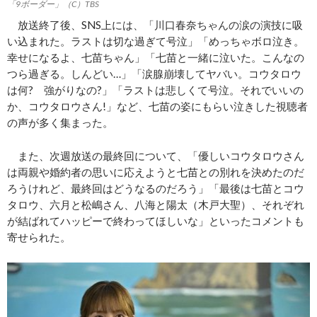
「9ボーダー」（C）TBS
放送終了後、SNS上には、「川口春奈ちゃんの涙の演技に吸
い込まれた。ラストは切な過ぎて号泣」「めっちゃボロ泣き。
幸せになるよ、七苗ちゃん」「七苗と一緒に泣いた。こんなの
つら過ぎる。しんどい…」「涙腺崩壊してヤバい。コウタロウ
は何? 強がりなの?」「ラストは悲しくて号泣。それでいいの
か、コウタロウさん!」など、七苗の姿にもらい泣きした視聴者
の声が多く集まった。
また、次週放送の最終回について、「優しいコウタロウさん
は両親や婚約者の思いに応えようと七苗との別れを決めたのだ
ろうけれど、最終回はどうなるのだろう」「最後は七苗とコウ
タロウ、六月と松嶋さん、八海と陽太（木戸大聖）、それぞれ
が結ばれてハッピーで終わってほしいな」といったコメントも
寄せられた。