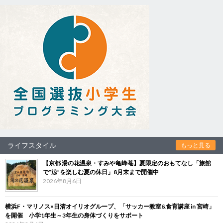
ライフスタイル
もっと見る
【京都 湯の花温泉・すみや亀峰菴】夏限定のおもてなし「旅館
で“涼”を楽しむ夏の休日」8月末まで開催中
2026年8月6日
横浜F・マリノス×日清オイリオグループ、「サッカー教室&食育講座 in 宮崎」
を開催 小学1年生～3年生の身体づくりをサポート