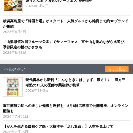
製うどんまで“夏のカレーフェス”を開催中
2026年8月6日
横浜高島屋で「韓国市場」がスタート 人気グルメから雑貨まで約30ブランド
が集結
2026年8月5日
「山梨県笛吹川フルーツ公園」でサマーフェス 富士山を眺めながら水遊び、
季節限定の桃のかき氷も
2026年8月3日
ヘルスケア
もっと見る
現代書林から新刊『こんなときには、まず、漢方！』 漢方三
考塾の15人の医師や薬剤師が執筆
2026年8月5日
重症筋無力症への正しい知識と理解を 8月8日広島市で公開講座、オンライン
配信も
2026年7月31日
【がんを生きる緩和ケア医・大橋洋平「足し算命」】天空を見上げて
2026年7月28日