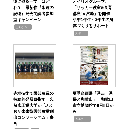
憶に残る一文」はど
オイリオグループ、
れ？ 最新作『永遠の
「サッカー教室&食育
記憶』発売で読者参加
講座 in 宮崎」を開催
型キャンペーン
小学1年生～3年生の身
体づくりをサポート
,
カルチャー
,
スポーツ
先端技術で園芸農業の
夏季企画展「秀吉・秀
持続的発展目指す 久
長と和歌山」 和歌山
留米工業大学が「ふく
市立博物館で8月8日か
おか未来型園芸農業創
ら
出コンソーシアム」参
,
カルチャー
画