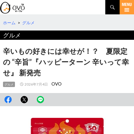
検
索
コ
ン
テ
ホーム
>
グルメ
ン
グルメ
ツ
へ
移
辛いもの好きには幸せが！？ 夏限定
動
の “辛旨”『ハッピーターン 辛いって幸
せ』 新発売
OVO
2026年7月4日
グルメ