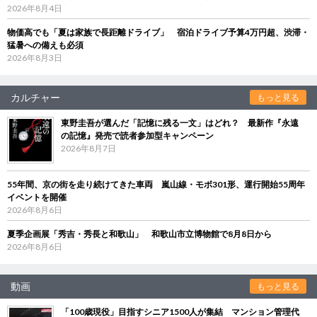
2026年8月4日
物価高でも「夏は家族で長距離ドライブ」 宿泊ドライブ予算4万円超、渋滞・
猛暑への備えも必須
2026年8月3日
カルチャー
もっと見る
東野圭吾が選んだ「記憶に残る一文」はどれ？ 最新作『永遠
の記憶』発売で読者参加型キャンペーン
2026年8月7日
55年間、京の街を走り続けてきた車両 嵐山線・モボ301形、運行開始55周年
イベントを開催
2026年8月6日
夏季企画展「秀吉・秀長と和歌山」 和歌山市立博物館で8月8日から
2026年8月6日
動画
もっと見る
「100歳現役」目指すシニア1500人が集結 マンション管理代