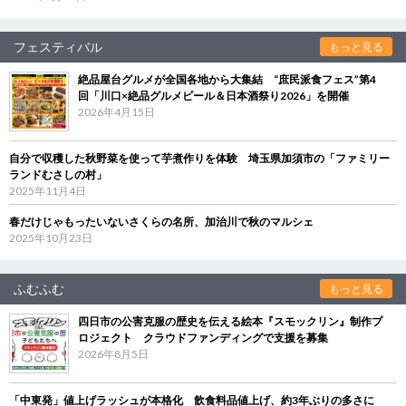
フェスティバル
もっと見る
絶品屋台グルメが全国各地から大集結 “庶民派食フェス”第4
回「川口×絶品グルメビール＆日本酒祭り2026」を開催
2026年4月15日
自分で収穫した秋野菜を使って芋煮作りを体験 埼玉県加須市の「ファミリー
ランドむさしの村」
2025年11月4日
春だけじゃもったいないさくらの名所、加治川で秋のマルシェ
2025年10月23日
ふむふむ
もっと見る
四日市の公害克服の歴史を伝える絵本『スモックリン』制作プ
ロジェクト クラウドファンディングで支援を募集
2026年8月5日
「中東発」値上げラッシュが本格化 飲食料品値上げ、約3年ぶりの多さに