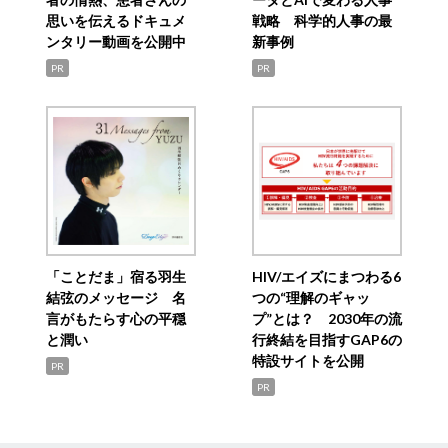
思いを伝えるドキュメ
戦略 科学的人事の最
ンタリー動画を公開中
新事例
PR
PR
「ことだま」宿る羽生
HIV/エイズにまつわる6
結弦のメッセージ 名
つの“理解のギャッ
言がもたらす心の平穏
プ”とは？ 2030年の流
と潤い
行終結を目指すGAP6の
特設サイトを公開
PR
PR