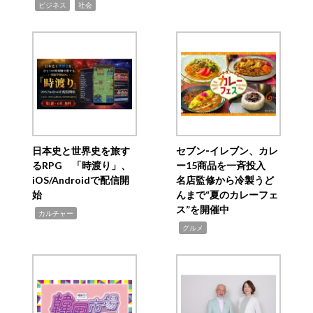
,
,
ビジネス
社会
日本史と世界史を旅す
セブン‐イレブン、カレ
るRPG 「時渡り」、
ー15商品を一斉投入
iOS/Androidで配信開
名店監修から冷製うど
始
んまで“夏のカレーフェ
ス”を開催中
,
カルチャー
,
グルメ