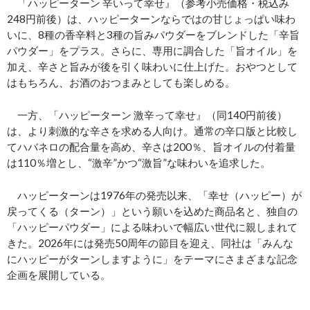
「ハッピーターン 辛いって幸せ』（参考小売価格・税込み
248円前後）は、ハッピーターンならではの甘じょっぱい味わ
いに、8種の香辛料と3種の旨みパウダーをブレンドした「辛旨
パウダー」をプラス。さらに、専用に調合した「旨オイル」を
加え、辛さと旨みが後を引く味わいに仕上げた。おやつとして
はもちろん、お酒のおつまみとしても楽しめる。
一方、「ハッピーターン 激辛って幸せ』（同140円前後）
は、より刺激的な辛さを求める人向け。通常の辛口版と比較し
てハバネロの配合量を高め、辛さは200％、旨オイルの付着量
は110％増とし、“激辛”かつ“激旨”な味わいを追求した。
ハッピーターンは1976年の発売以来、「幸せ（ハッピー）が
戻ってくる（ターン）」という願いを込めた商品名と、独自の
「ハッピーパウダー」による味わいで幅広い世代に親しまれて
きた。2026年には発売50周年の節目を迎え、同社は「みんな
にハッピーがターンしますように」をテーマにさまざまな記念
企画を展開している。