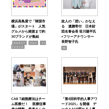
横浜高島屋で「韓国市
故人の「想い」かなえ
場」がスタート 人気
る 遺贈寄付 日本財
グルメから雑貨まで約
団名誉会長 笹川陽平氏
30ブランドが集結
×フリーアナウンサー
長野智子氏
,
,
,
カルチャー
グルメ
ライ
フスタイル
PR
CAR T細胞療法はチー
「第4回科学的人事アワ
ム医療だ！ 医療従事
ード2025」を開催 デ
者の情熱、患者さんの
ータとAIで変わる人事