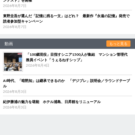
ンテスト」を開催
2026年8月7日
東野圭吾が選んだ「記憶に残る一文」はどれ？ 最新作『永遠の記憶』発売で
読者参加型キャンペーン
2026年8月7日
動画
もっと見る
「100歳現役」目指すシニア1500人が集結 マンション管理代
務員イベント「うぇるねすシップ」
2026年8月4日
AI時代、「暗黙知」は継承できるのか 「デジブレ」説明会／ラウンドテーブ
ル
2026年8月3日
紀伊勝浦の魅力を堪能 ホテル浦島、日昇館をリニューアル
2026年8月3日