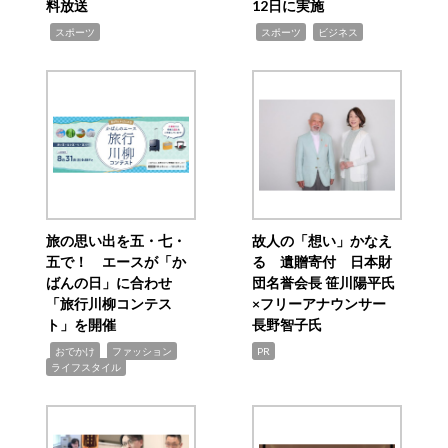
料放送
12日に実施
,
,
,
スポーツ
スポーツ
ビジネス
旅の思い出を五・七・
故人の「想い」かなえ
五で！ エースが「か
る 遺贈寄付 日本財
ばんの日」に合わせ
団名誉会長 笹川陽平氏
「旅行川柳コンテス
×フリーアナウンサー
ト」を開催
長野智子氏
,
,
,
おでかけ
ファッション
PR
ライフスタイル