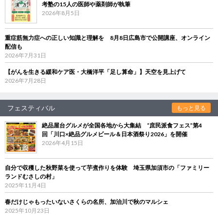
考塾の15人の医師や薬剤師が執筆
2026年8月5日
重症筋無力症への正しい知識と理解を 8月8日広島市で公開講座、オンライン
配信も
2026年7月31日
【がんを生きる緩和ケア医・大橋洋平「足し算命」】天空を見上げて
2026年7月28日
フェスティバル
もっと見る
絶品屋台グルメが全国各地から大集結 “庶民派食フェス”第4
回「川口×絶品グルメビール＆日本酒祭り2026」を開催
2026年4月15日
自分で収穫した秋野菜を使って芋煮作りを体験 埼玉県加須市の「ファミリー
ランドむさしの村」
2025年11月4日
春だけじゃもったいないさくらの名所、加治川で秋のマルシェ
2025年10月23日