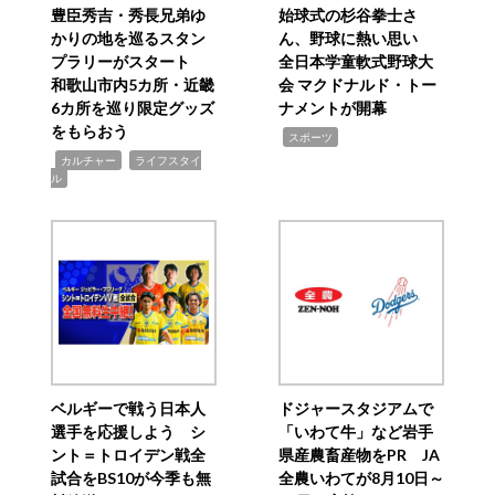
豊臣秀吉・秀長兄弟ゆ
始球式の杉谷拳士さ
かりの地を巡るスタン
ん、野球に熱い思い
プラリーがスタート
全日本学童軟式野球大
和歌山市内5カ所・近畿
会 マクドナルド・トー
6カ所を巡り限定グッズ
ナメントが開幕
をもらおう
,
スポーツ
,
,
カルチャー
ライフスタイ
ル
ベルギーで戦う日本人
ドジャースタジアムで
選手を応援しよう シ
「いわて牛」など岩手
ント＝トロイデン戦全
県産農畜産物をPR JA
試合をBS10が今季も無
全農いわてが8月10日～