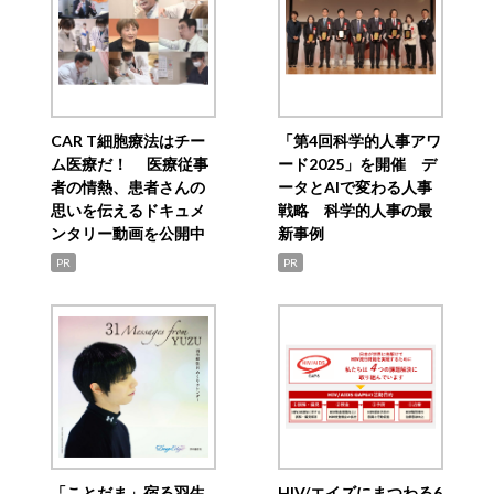
CAR T細胞療法はチー
「第4回科学的人事アワ
ム医療だ！ 医療従事
ード2025」を開催 デ
者の情熱、患者さんの
ータとAIで変わる人事
思いを伝えるドキュメ
戦略 科学的人事の最
ンタリー動画を公開中
新事例
PR
PR
「ことだま」宿る羽生
HIV/エイズにまつわる6