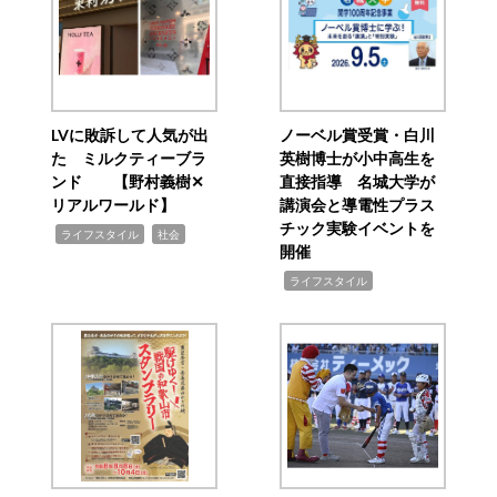
LVに敗訴して人気が出
ノーベル賞受賞・白川
た ミルクティーブラ
英樹博士が小中高生を
ンド 【野村義樹✕
直接指導 名城大学が
リアルワールド】
講演会と導電性プラス
チック実験イベントを
,
,
ライフスタイル
社会
開催
,
ライフスタイル