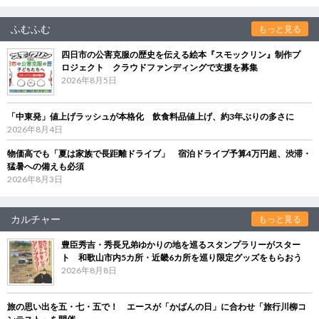
ふむふむ
もっと見る
四日市の公害克服の歴史を伝える絵本『スモックリン』制作プ
ロジェクト クラウドファンディングで支援を募集
2026年8月5日
「中東発」値上げラッシュが本格化 飲食料品値上げ、約3年ぶりの多さに
2026年8月4日
物価高でも「夏は家族で長距離ドライブ」 宿泊ドライブ予算4万円超、渋滞・
猛暑への備えも必須
2026年8月3日
カルチャー
もっと見る
豊臣秀吉・秀長兄弟ゆかりの地を巡るスタンプラリーがスター
ト 和歌山市内5カ所・近畿6カ所を巡り限定グッズをもらおう
2026年8月8日
旅の思い出を五・七・五で！ エースが「かばんの日」に合わせ「旅行川柳コ