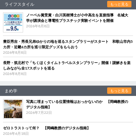
ライフスタイル
もっと見る
ノーベル賞受賞・白川英樹博士が小中高生を直接指導 名城大
学が講演会と導電性プラスチック実験イベントを開催
2026年8月8日
豊臣秀吉・秀長兄弟ゆかりの地を巡るスタンプラリーがスタート 和歌山市内5
カ所・近畿6カ所を巡り限定グッズをもらおう
2026年8月8日
長野・筑北村で「ちくほくタイムトラベルスタンプラリー」開催！謎解きを楽
しみながら全17スポットを巡る
2026年8月8日
まめ学
もっと見る
写真に埋まっている位置情報はおっかないのか 【岡嶋教授の
デジタル指南】
2026年7月22日
ゼロトラストって何？ 【岡嶋教授のデジタル指南】
2026年6月18日