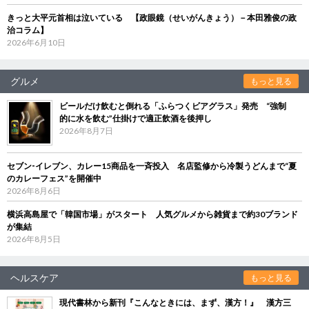
きっと大平元首相は泣いている 【政眼鏡（せいがんきょう）－本田雅俊の政
治コラム】
2026年6月10日
グルメ
もっと見る
ビールだけ飲むと倒れる「ふらつくビアグラス」発売 “強制
的に水を飲む”仕掛けで適正飲酒を後押し
2026年8月7日
セブン‐イレブン、カレー15商品を一斉投入 名店監修から冷製うどんまで“夏
のカレーフェス”を開催中
2026年8月6日
横浜高島屋で「韓国市場」がスタート 人気グルメから雑貨まで約30ブランド
が集結
2026年8月5日
ヘルスケア
もっと見る
現代書林から新刊『こんなときには、まず、漢方！』 漢方三