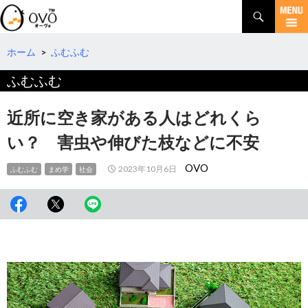
検
索
コ
ン
テ
ホーム
>
ふむふむ
ン
ふむふむ
ツ
へ
移
近所に空き家がある人はどれくら
動
い？ 害虫や伸びた枝などに不安
OVO
2023年10月6日
ふむふむ
まめ学
社会