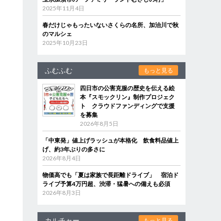
2025年11月4日
春だけじゃもったいないさくらの名所、加治川で秋
のマルシェ
2025年10月23日
ふむふむ
もっと見る
四日市の公害克服の歴史を伝える絵
本『スモックリン』制作プロジェク
ト クラウドファンディングで支援
を募集
2026年8月5日
「中東発」値上げラッシュが本格化 飲食料品値上
げ、約3年ぶりの多さに
2026年8月4日
物価高でも「夏は家族で長距離ドライブ」 宿泊ド
ライブ予算4万円超、渋滞・猛暑への備えも必須
2026年8月3日
カルチャー
もっと見る