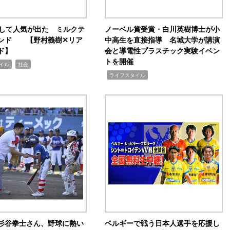
訴して人気が出た ミルクテ
ノーベル賞受賞・白川英樹博士が小
ンド 【野村義樹✕リア
中高生を直接指導 名城大学が講演
ド】
会と導電性プラスチック実験イベン
トを開催
,
イル
社会
,
ライフスタイル
杉谷拳士さん、野球に熱い
ベルギーで戦う日本人選手を応援し