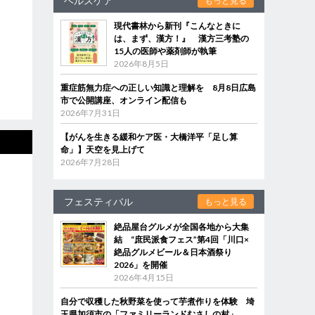
ヘルスケア
もっと見る
現代書林から新刊『こんなときに
は、まず、漢方！』 漢方三考塾の
15人の医師や薬剤師が執筆
2026年8月5日
重症筋無力症への正しい知識と理解を 8月8日広島
市で公開講座、オンライン配信も
2026年7月31日
【がんを生きる緩和ケア医・大橋洋平「足し算
命」】天空を見上げて
2026年7月28日
フェスティバル
もっと見る
絶品屋台グルメが全国各地から大集
結 “庶民派食フェス”第4回「川口×
絶品グルメビール＆日本酒祭り
2026」を開催
2026年4月15日
自分で収穫した秋野菜を使って芋煮作りを体験 埼
玉県加須市の「ファミリーランドむさしの村」