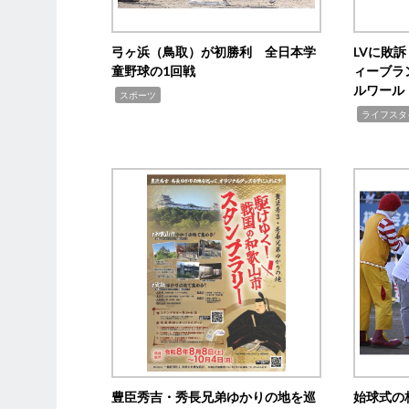
弓ヶ浜（鳥取）が初勝利 全日本学
LVに敗
童野球の1回戦
ィーブラ
ルワール
,
スポーツ
,
ライフスタ
豊臣秀吉・秀長兄弟ゆかりの地を巡
始球式の