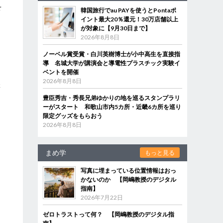
を
韓国旅行でau PAYを使うとPontaポ
イント最大20％還元！30万店舗以上
が対象に【9月30日まで】
2026年8月8日
島
ノーベル賞受賞・白川英樹博士が小中高生を直接指
導 名城大学が講演会と導電性プラスチック実験イ
ベントを開催
2026年8月8日
懐
豊臣秀吉・秀長兄弟ゆかりの地を巡るスタンプラリ
ーがスタート 和歌山市内5カ所・近畿6カ所を巡り
限定グッズをもらおう
2026年8月8日
まめ学
もっと見る
写真に埋まっている位置情報はおっ
かないのか 【岡嶋教授のデジタル
指南】
2026年7月22日
ゼロトラストって何？ 【岡嶋教授のデジタル指