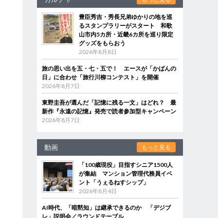
豊臣秀吉・秀長兄弟ゆかりの地を巡
るスタンプラリーがスタート 和歌
山市内5カ所・近畿6カ所を巡り限定
グッズをもらおう
2026年8月8日
旅の思い出を五・七・五で！ エースが「かばんの
日」に合わせ「旅行川柳コンテスト」を開催
2026年8月7日
東野圭吾が選んだ「記憶に残る一文」はどれ？ 最
新作『永遠の記憶』発売で読者参加型キャンペーン
2026年8月7日
動画
もっと見る
「100歳現役」目指すシニア1500人
が集結 マンション管理代務員イベ
ント「うぇるねすシップ」
2026年8月4日
AI時代、「暗黙知」は継承できるのか 「デジブ
レ」説明会／ラウンドテーブル