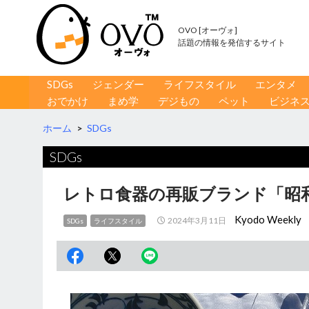
OVO [オーヴォ]
話題の情報を発信するサイト
コンテンツへ移動
検
SDGs
ジェンダー
ライフスタイル
エンタメ
索
おでかけ
まめ学
デジもの
ペット
ビジネ
ホーム
>
SDGs
SDGs
レトロ食器の再販ブランド「昭
Kyodo Weekly
2024年3月11日
SDGs
ライフスタイル