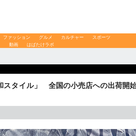
ファッション
グルメ
カルチャー
スポーツ
ス
動画
はばたけラボ
和スタイル」 全国の小売店への出荷開