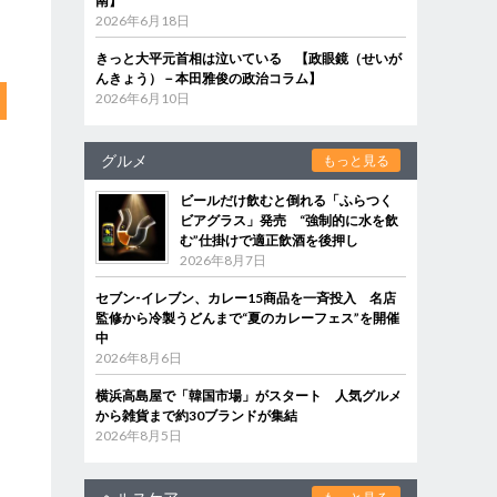
南】
2026年6月18日
きっと大平元首相は泣いている 【政眼鏡（せいが
んきょう）－本田雅俊の政治コラム】
2026年6月10日
グルメ
もっと見る
ビールだけ飲むと倒れる「ふらつく
ビアグラス」発売 “強制的に水を飲
む”仕掛けで適正飲酒を後押し
2026年8月7日
セブン‐イレブン、カレー15商品を一斉投入 名店
監修から冷製うどんまで“夏のカレーフェス”を開催
中
2026年8月6日
横浜高島屋で「韓国市場」がスタート 人気グルメ
から雑貨まで約30ブランドが集結
2026年8月5日