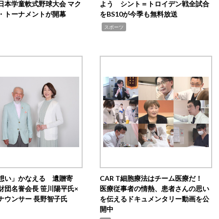
日本学童軟式野球大会 マク
よう シント＝トロイデン戦全試合
・トーナメントが開幕
をBS10が今季も無料放送
,
スポーツ
想い」かなえる 遺贈寄
CAR T細胞療法はチーム医療だ！
財団名誉会長 笹川陽平氏×
医療従事者の情熱、患者さんの思い
ナウンサー 長野智子氏
を伝えるドキュメンタリー動画を公
開中