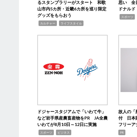
るスタンプラリーがスタート 和歌
思い 全
山市内5カ所・近畿6カ所を巡り限定
ドナルド
グッズをもらおう
,
スポーツ
,
,
カルチャー
ライフスタイル
ドジャースタジアムで「いわて牛」
故人の「
など岩手県産農畜産物をPR JA全農
付 日本
いわてが8月10日～12日に実施
フリーア
,
,
スポーツ
ビジネス
PR