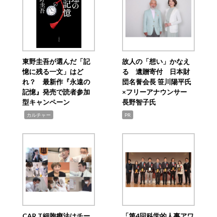
東野圭吾が選んだ「記
故人の「想い」かなえ
憶に残る一文」はど
る 遺贈寄付 日本財
れ？ 最新作『永遠の
団名誉会長 笹川陽平氏
記憶』発売で読者参加
×フリーアナウンサー
型キャンペーン
長野智子氏
,
カルチャー
PR
CAR T細胞療法はチー
「第4回科学的人事アワ