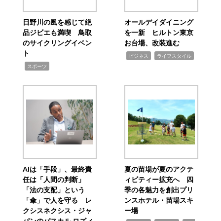
日野川の風を感じて絶
オールデイダイニング
品ジビエも満喫 鳥取
を一新 ヒルトン東京
のサイクリングイベン
お台場、改装進む
ト
,
,
ビジネス
ライフスタイル
,
スポーツ
AIは「手段」、最終責
夏の苗場が夏のアクテ
任は「人間の判断」
ィビティー拡充へ 四
「法の支配」という
季の各魅力を創出プリ
「傘」で人を守る レ
ンスホテル・苗場スキ
クシスネクシス・ジャ
ー場
パンのパスカル ロズィ