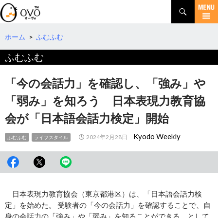
検
索
コ
ン
テ
ホーム
>
ふむふむ
ン
ふむふむ
ツ
へ
移
「今の会話力」を確認し、「強み」や
動
「弱み」を知ろう 日本表現力教育協
会が「日本語会話力検定」開始
Kyodo Weekly
2024年2月28日
ふむふむ
ライフスタイル
日本表現力教育協会（東京都港区）は、「日本語会話力検
定」を始めた。 受験者の「今の会話力」を確認することで、自
身の会話力の「強み」や「弱み」を知ることができる、として