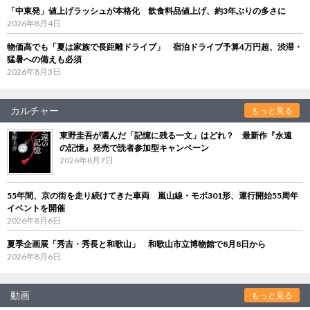
「中東発」値上げラッシュが本格化 飲食料品値上げ、約3年ぶりの多さに
2026年8月4日
物価高でも「夏は家族で長距離ドライブ」 宿泊ドライブ予算4万円超、渋滞・
猛暑への備えも必須
2026年8月3日
カルチャー
もっと見る
東野圭吾が選んだ「記憶に残る一文」はどれ？ 最新作『永遠
の記憶』発売で読者参加型キャンペーン
2026年8月7日
55年間、京の街を走り続けてきた車両 嵐山線・モボ301形、運行開始55周年
イベントを開催
2026年8月6日
夏季企画展「秀吉・秀長と和歌山」 和歌山市立博物館で8月8日から
2026年8月6日
動画
もっと見る