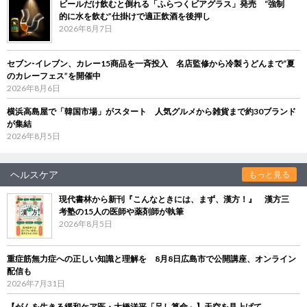
ビールだけ飲むと倒れる「ふらつくビアグラス」発売 “強制
的に水を飲む”仕掛けで適正飲酒を後押し
2026年8月7日
セブン‐イレブン、カレー15商品を一斉投入 名店監修から冷製うどんまで“夏
のカレーフェス”を開催中
2026年8月6日
横浜高島屋で「韓国市場」がスタート 人気グルメから雑貨まで約30ブランド
が集結
2026年8月5日
ヘルスケア
もっと見る
現代書林から新刊『こんなときには、まず、漢方！』 漢方三
考塾の15人の医師や薬剤師が執筆
2026年8月5日
重症筋無力症への正しい知識と理解を 8月8日広島市で公開講座、オンライン
配信も
2026年7月31日
【がんを生きる緩和ケア医・大橋洋平「足し算命」】天空を見上げて