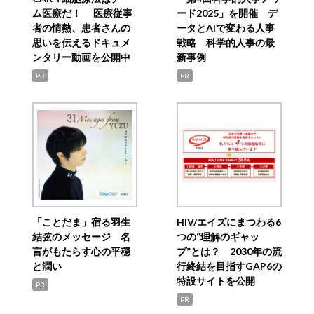
ム医療だ！ 医療従事
ード2025」を開催 デ
者の情熱、患者さんの
ータとAIで変わる人事
思いを伝えるドキュメ
戦略 科学的人事の最
ンタリー動画を公開中
新事例
PR
PR
「ことだま」宿る羽生
HIV/エイズにまつわる6
結弦のメッセージ 名
つの“理解のギャッ
言がもたらす心の平穏
プ”とは？ 2030年の流
と潤い
行終結を目指すGAP6の
特設サイトを公開
PR
PR