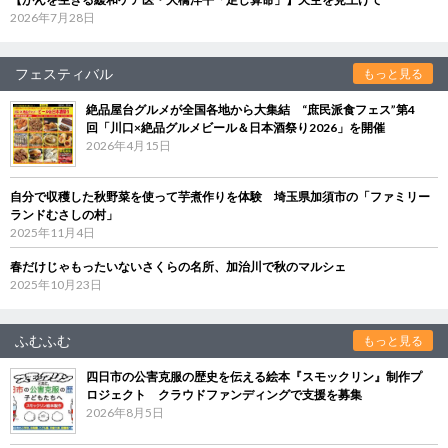
2026年7月28日
フェスティバル
もっと見る
絶品屋台グルメが全国各地から大集結 “庶民派食フェス”第4
回「川口×絶品グルメビール＆日本酒祭り2026」を開催
2026年4月15日
自分で収穫した秋野菜を使って芋煮作りを体験 埼玉県加須市の「ファミリー
ランドむさしの村」
2025年11月4日
春だけじゃもったいないさくらの名所、加治川で秋のマルシェ
2025年10月23日
ふむふむ
もっと見る
四日市の公害克服の歴史を伝える絵本『スモックリン』制作プ
ロジェクト クラウドファンディングで支援を募集
2026年8月5日