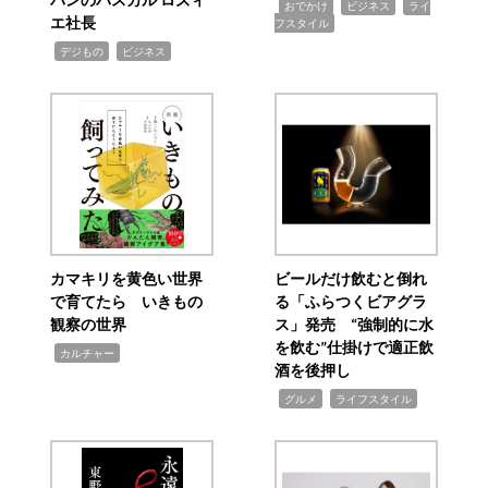
,
,
,
おでかけ
ビジネス
ライ
エ社長
フスタイル
,
,
デジもの
ビジネス
カマキリを黄色い世界
ビールだけ飲むと倒れ
で育てたら いきもの
る「ふらつくビアグラ
観察の世界
ス」発売 “強制的に水
を飲む”仕掛けで適正飲
,
カルチャー
酒を後押し
,
,
グルメ
ライフスタイル