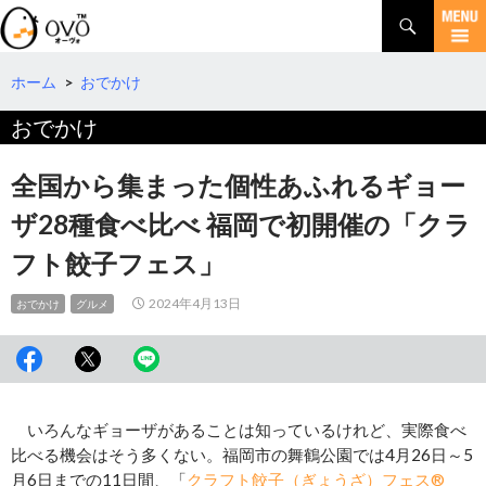
検
索
コ
ン
テ
ホーム
>
おでかけ
ン
おでかけ
ツ
へ
移
全国から集まった個性あふれるギョー
動
ザ28種食べ比べ 福岡で初開催の「クラ
フト餃子フェス」
2024年4月13日
おでかけ
グルメ
いろんなギョーザがあることは知っているけれど、実際食べ
比べる機会はそう多くない。福岡市の舞鶴公園では4月26日～5
月6日までの11日間、「
クラフト餃子（ぎょうざ）フェス®