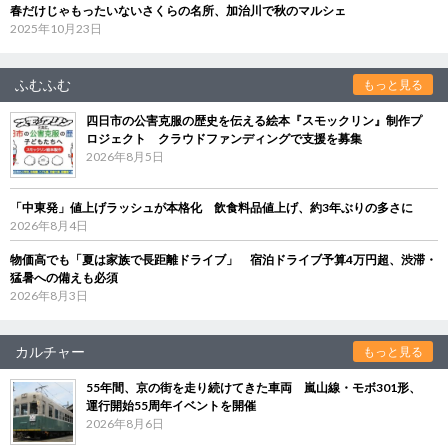
春だけじゃもったいないさくらの名所、加治川で秋のマルシェ
2025年10月23日
ふむふむ
もっと見る
四日市の公害克服の歴史を伝える絵本『スモックリン』制作プ
ロジェクト クラウドファンディングで支援を募集
2026年8月5日
「中東発」値上げラッシュが本格化 飲食料品値上げ、約3年ぶりの多さに
2026年8月4日
物価高でも「夏は家族で長距離ドライブ」 宿泊ドライブ予算4万円超、渋滞・
猛暑への備えも必須
2026年8月3日
カルチャー
もっと見る
55年間、京の街を走り続けてきた車両 嵐山線・モボ301形、
運行開始55周年イベントを開催
2026年8月6日