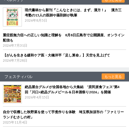
現代書林から新刊『こんなときには、まず、漢方！』 漢方三
考塾の15人の医師や薬剤師が執筆
2026年8月5日
重症筋無力症への正しい知識と理解を 8月8日広島市で公開講座、オンライン
配信も
2026年7月31日
【がんを生きる緩和ケア医・大橋洋平「足し算命」】天空を見上げて
2026年7月28日
フェスティバル
もっと見る
絶品屋台グルメが全国各地から大集結 “庶民派食フェス”第4
回「川口×絶品グルメビール＆日本酒祭り2026」を開催
2026年4月15日
自分で収穫した秋野菜を使って芋煮作りを体験 埼玉県加須市の「ファミリー
ランドむさしの村」
2025年11月4日