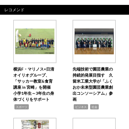
レコメンド
横浜F・マリノス×日清
先端技術で園芸農業の
オイリオグループ、
持続的発展目指す 久
「サッカー教室&食育
留米工業大学が「ふく
講座 in 宮崎」を開催
おか未来型園芸農業創
小学1年生～3年生の身
出コンソーシアム」参
体づくりをサポート
画
,
,
,
スポーツ
ビジネス
社会