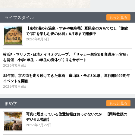
ライフスタイル
もっと見る
【京都 湯の花温泉・すみや亀峰菴】夏限定のおもてなし「旅館
で“涼”を楽しむ夏の休日」8月末まで開催中
2026年8月6日
横浜F・マリノス×日清オイリオグループ、「サッカー教室&食育講座 in 宮崎」
を開催 小学1年生～3年生の身体づくりをサポート
2026年8月6日
55年間、京の街を走り続けてきた車両 嵐山線・モボ301形、運行開始55周年
イベントを開催
2026年8月6日
まめ学
もっと見る
写真に埋まっている位置情報はおっかないのか 【岡嶋教授の
デジタル指南】
2026年7月22日