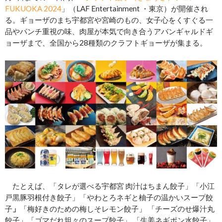
FUKUOKA 2024
」（LAF Entertainment ・東京）が開催され
る。ギョーザのまち宇都宮や宮崎のもの、女子心をくすぐる一
品やパンチ重視の味、肉屋が本気で向き合うアバンギャルドギ
ョーザまで、全国から28種類のクラフトギョーザが集まる。
たとえば、「タレが選べる宇都宮 肉汁はちまん餃子」「小江
戸黒豚羽根付き餃子」「やわとろネギと柚子の温かいスープ餃
子
」
「梅好きのための梅しそレモン餃子」 「チーズのせ爆汁丸
餃子」「ゴマだれ坦々のスープ餃子」 「生姜ネギポン水餃子」