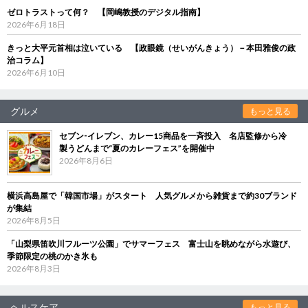
ゼロトラストって何？ 【岡嶋教授のデジタル指南】
2026年6月18日
きっと大平元首相は泣いている 【政眼鏡（せいがんきょう）－本田雅俊の政
治コラム】
2026年6月10日
グルメ
もっと見る
セブン‐イレブン、カレー15商品を一斉投入 名店監修から冷
製うどんまで“夏のカレーフェス”を開催中
2026年8月6日
横浜高島屋で「韓国市場」がスタート 人気グルメから雑貨まで約30ブランド
が集結
2026年8月5日
「山梨県笛吹川フルーツ公園」でサマーフェス 富士山を眺めながら水遊び、
季節限定の桃のかき氷も
2026年8月3日
ヘルスケア
もっと見る