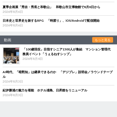
夏季企画展「秀吉・秀長と和歌山」 和歌山市立博物館で8月8日から
2026年8月6日
日本史と世界史を旅するRPG 「時渡り」、iOS/Androidで配信開始
2026年8月6日
動画
もっと見る
「100歳現役」目指すシニア1500人が集結 マンション管理代
務員イベント「うぇるねすシップ」
2026年8月4日
AI時代、「暗黙知」は継承できるのか 「デジブレ」説明会／ラウンドテーブ
ル
2026年8月3日
紀伊勝浦の魅力を堪能 ホテル浦島、日昇館をリニューアル
2026年8月3日