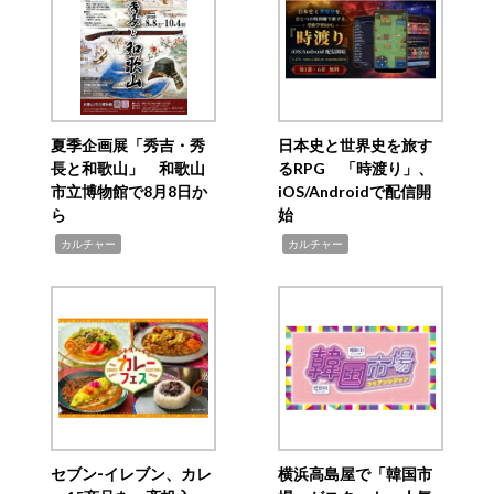
夏季企画展「秀吉・秀
日本史と世界史を旅す
長と和歌山」 和歌山
るRPG 「時渡り」、
市立博物館で8月8日か
iOS/Androidで配信開
ら
始
,
,
カルチャー
カルチャー
セブン‐イレブン、カレ
横浜高島屋で「韓国市