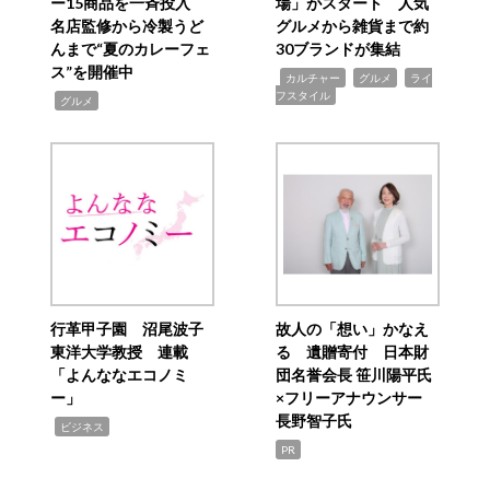
ー15商品を一斉投入
場」がスタート 人気
名店監修から冷製うど
グルメから雑貨まで約
んまで“夏のカレーフェ
30ブランドが集結
ス”を開催中
,
,
,
カルチャー
グルメ
ライ
フスタイル
,
グルメ
行革甲子園 沼尾波子
故人の「想い」かなえ
東洋大学教授 連載
る 遺贈寄付 日本財
「よんななエコノミ
団名誉会長 笹川陽平氏
ー」
×フリーアナウンサー
長野智子氏
,
ビジネス
PR