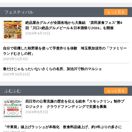
フェスティバル
もっと見る
絶品屋台グルメが全国各地から大集結 “庶民派食フェス”第4
回「川口×絶品グルメビール＆日本酒祭り2026」を開催
2026年4月15日
自分で収穫した秋野菜を使って芋煮作りを体験 埼玉県加須市の「ファミリー
ランドむさしの村」
2025年11月4日
春だけじゃもったいないさくらの名所、加治川で秋のマルシェ
2025年10月23日
ふむふむ
もっと見る
四日市の公害克服の歴史を伝える絵本『スモックリン』制作プ
ロジェクト クラウドファンディングで支援を募集
2026年8月5日
「中東発」値上げラッシュが本格化 飲食料品値上げ、約3年ぶりの多さに