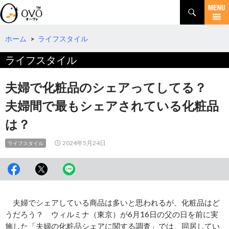
検
索
コ
ン
テ
ホーム
>
ライフスタイル
ン
ライフスタイル
ツ
へ
移
夫婦で化粧品のシェアってしてる？
動
夫婦間で最もシェアされている化粧品
は？
2024年5月24日
ライフスタイル
夫婦でシェアしている商品は多いと思われるが、化粧品はど
うだろう？ ウィルミナ（東京）が6月16日の父の日を前に実
施した「夫婦の化粧品シェアに関する調査」では、同居してい