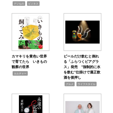
,
,
デジもの
ビジネス
カマキリを黄色い世界
ビールだけ飲むと倒れ
で育てたら いきもの
る「ふらつくビアグラ
観察の世界
ス」発売 “強制的に水
を飲む”仕掛けで適正飲
,
カルチャー
酒を後押し
,
,
グルメ
ライフスタイル