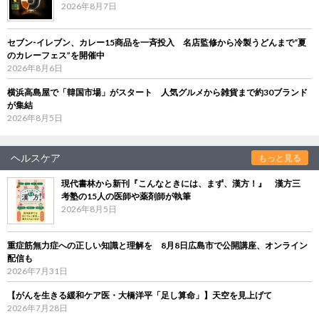
2026年8月7日
セブン‐イレブン、カレー15商品を一斉投入 名店監修から冷製うどんまで“夏
のカレーフェス”を開催中
2026年8月6日
横浜高島屋で「韓国市場」がスタート 人気グルメから雑貨まで約30ブランド
が集結
2026年8月5日
ヘルスケア
もっと見る
現代書林から新刊『こんなときには、まず、漢方！』 漢方三
考塾の15人の医師や薬剤師が執筆
2026年8月5日
重症筋無力症への正しい知識と理解を 8月8日広島市で公開講座、オンライン
配信も
2026年7月31日
【がんを生きる緩和ケア医・大橋洋平「足し算命」】天空を見上げて
2026年7月28日