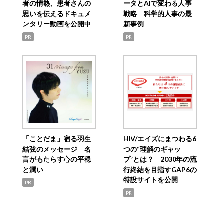
者の情熱、患者さんの
ータとAIで変わる人事
思いを伝えるドキュメ
戦略 科学的人事の最
ンタリー動画を公開中
新事例
PR
PR
「ことだま」宿る羽生
HIV/エイズにまつわる6
結弦のメッセージ 名
つの“理解のギャッ
言がもたらす心の平穏
プ”とは？ 2030年の流
と潤い
行終結を目指すGAP6の
特設サイトを公開
PR
PR