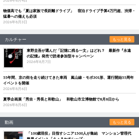
2026年8月4日
物価高でも「夏は家族で長距離ドライブ」 宿泊ドライブ予算4万円超、渋滞・
猛暑への備えも必須
2026年8月3日
カルチャー
もっと見る
東野圭吾が選んだ「記憶に残る一文」はどれ？ 最新作『永遠
の記憶』発売で読者参加型キャンペーン
2026年8月7日
55年間、京の街を走り続けてきた車両 嵐山線・モボ301形、運行開始55周年
イベントを開催
2026年8月6日
夏季企画展「秀吉・秀長と和歌山」 和歌山市立博物館で8月8日から
2026年8月6日
動画
もっと見る
「100歳現役」目指すシニア1500人が集結 マンション管理代
務員イベント「うぇるねすシップ」