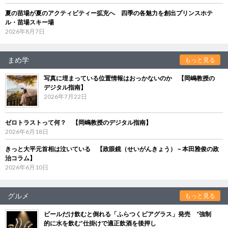
夏の苗場が夏のアクティビティー拡充へ 四季の各魅力を創出プリンスホテ
ル・苗場スキー場
2026年8月7日
まめ学
もっと見る
写真に埋まっている位置情報はおっかないのか 【岡嶋教授の
デジタル指南】
2026年7月22日
ゼロトラストって何？ 【岡嶋教授のデジタル指南】
2026年6月18日
きっと大平元首相は泣いている 【政眼鏡（せいがんきょう）－本田雅俊の政
治コラム】
2026年6月10日
グルメ
もっと見る
ビールだけ飲むと倒れる「ふらつくビアグラス」発売 “強制
的に水を飲む”仕掛けで適正飲酒を後押し