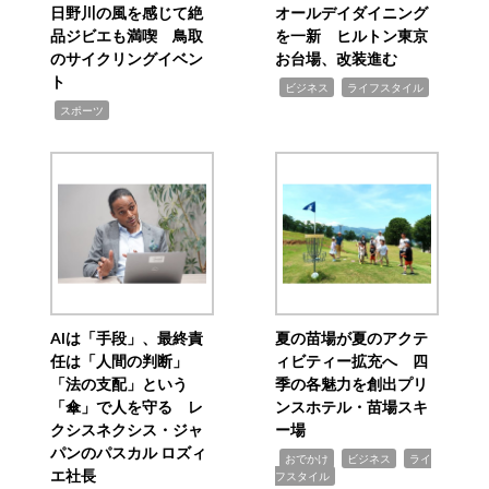
日野川の風を感じて絶
オールデイダイニング
品ジビエも満喫 鳥取
を一新 ヒルトン東京
のサイクリングイベン
お台場、改装進む
ト
,
,
ビジネス
ライフスタイル
,
スポーツ
AIは「手段」、最終責
夏の苗場が夏のアクテ
任は「人間の判断」
ィビティー拡充へ 四
「法の支配」という
季の各魅力を創出プリ
「傘」で人を守る レ
ンスホテル・苗場スキ
クシスネクシス・ジャ
ー場
パンのパスカル ロズィ
,
,
,
おでかけ
ビジネス
ライ
エ社長
フスタイル