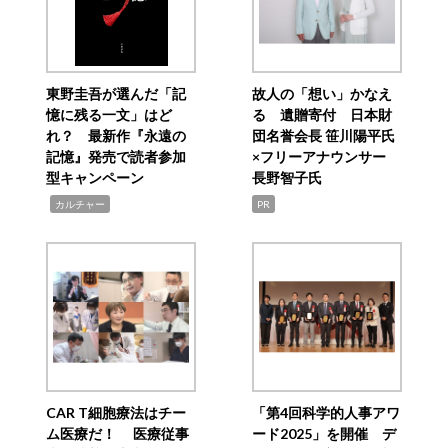
東野圭吾が選んだ「記
故人の「想い」かなえ
憶に残る一文」はど
る 遺贈寄付 日本財
れ？ 最新作『永遠の
団名誉会長 笹川陽平氏
記憶』発売で読者参加
×フリーアナウンサー
型キャンペーン
長野智子氏
,
カルチャー
PR
CAR T細胞療法はチー
「第4回科学的人事アワ
ム医療だ！ 医療従事
ード2025」を開催 デ