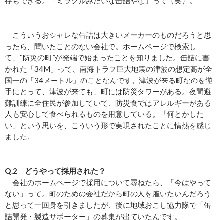
存もできる。「ミラクルみたいな缶詰やな」って（笑）。
こういうおシャレな缶詰は大きいメーカーのものだろうと思
ったら、聞いたことのない会社で。ホームページで検索し
て、“防災の町”が発端で始まったことを知りました。缶詰に書
かれた「34M」って、南海トラフ巨大地震の津波の想定高が全
国一の「34メートル」のことなんです。津波が来る町なのを逆
手にとって、津波が来ても、町には防災タワーがある。夜間避
難訓練に全住民が参加していて、防災食ではアレルギーがある
人も安心して食べられるものを用意している。「何とかした
い」という思いを、こういう形で実現されたことに情熱を感じ
ました。
Q.2 どうやって採用された？
会社のホームページで採用について尋ねたら、「今はやって
ない」って。町のための会社だから町の人を雇いたいんだろう
と思って一回身を引きましたが、後に地域おこし協力隊で「缶
詰開発・製造サポーター」の募集が出ていたんです。