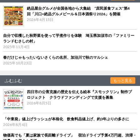
絶品屋台グルメが全国各地から大集結 “庶民派食フェス”第4
回「川口×絶品グルメビール＆日本酒祭り2026」を開催
2026年4月15日
自分で収穫した秋野菜を使って芋煮作りを体験 埼玉県加須市の「ファミリー
ランドむさしの村」
2025年11月4日
春だけじゃもったいないさくらの名所、加治川で秋のマルシェ
2025年10月23日
ふむふむ
もっと見る
四日市の公害克服の歴史を伝える絵本『スモックリン』制作プ
ロジェクト クラウドファンディングで支援を募集
2026年8月5日
「中東発」値上げラッシュが本格化 飲食料品値上げ、約3年ぶりの多さに
2026年8月4日
物価高でも「夏は家族で長距離ドライブ」 宿泊ドライブ予算4万円超、渋滞・