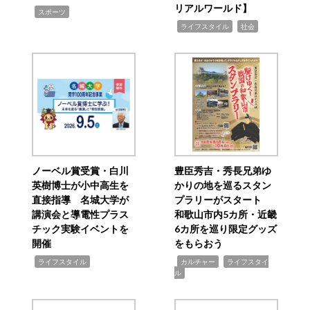
リアルワールド】
,
スポーツ
,
,
ライフスタイル
社会
ノーベル賞受賞・白川
豊臣秀吉・秀長兄弟ゆ
英樹博士が小中高生を
かりの地を巡るスタン
直接指導 名城大学が
プラリーがスタート
講演会と導電性プラス
和歌山市内5カ所・近畿
チック実験イベントを
6カ所を巡り限定グッズ
開催
をもらおう
,
,
,
ライフスタイル
カルチャー
ライフスタイ
ル