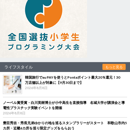
ライフスタイル
もっと見る
韓国旅行でau PAYを使うとPontaポイント最大20％還元！30
万店舗以上が対象に【9月30日まで】
2026年8月8日
ノーベル賞受賞・白川英樹博士が小中高生を直接指導 名城大学が講演会と導
電性プラスチック実験イベントを開催
2026年8月8日
豊臣秀吉・秀長兄弟ゆかりの地を巡るスタンプラリーがスタート 和歌山市内5
カ所・近畿6カ所を巡り限定グッズをもらおう