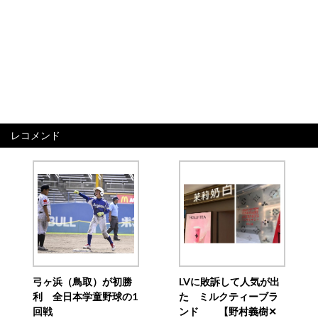
レコメンド
弓ヶ浜（鳥取）が初勝
LVに敗訴して人気が出
利 全日本学童野球の1
た ミルクティーブラ
回戦
ンド 【野村義樹✕