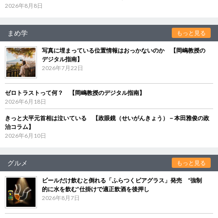
2026年8月8日
まめ学
もっと見る
写真に埋まっている位置情報はおっかないのか 【岡嶋教授の
デジタル指南】
2026年7月22日
ゼロトラストって何？ 【岡嶋教授のデジタル指南】
2026年6月18日
きっと大平元首相は泣いている 【政眼鏡（せいがんきょう）－本田雅俊の政
治コラム】
2026年6月10日
グルメ
もっと見る
ビールだけ飲むと倒れる「ふらつくビアグラス」発売 “強制
的に水を飲む”仕掛けで適正飲酒を後押し
2026年8月7日