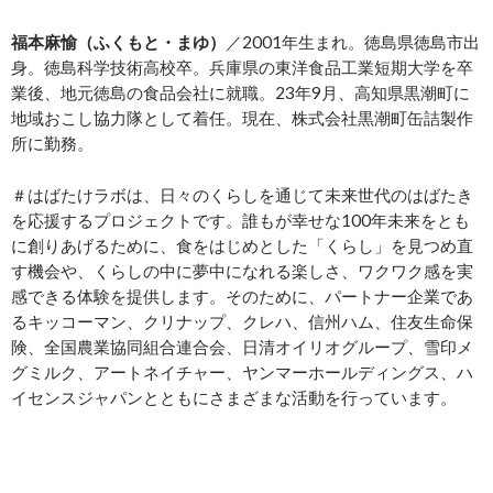
福本麻愉（ふくもと・まゆ）
／2001年生まれ。徳島県徳島市出
身。徳島科学技術高校卒。兵庫県の東洋食品工業短期大学を卒
業後、地元徳島の食品会社に就職。23年9月、高知県黒潮町に
地域おこし協力隊として着任。現在、株式会社黒潮町缶詰製作
所に勤務。
＃はばたけラボは、日々のくらしを通じて未来世代のはばたき
を応援するプロジェクトです。誰もが幸せな100年未来をとも
に創りあげるために、食をはじめとした「くらし」を見つめ直
す機会や、くらしの中に夢中になれる楽しさ、ワクワク感を実
感できる体験を提供します。そのために、パートナー企業であ
るキッコーマン、クリナップ、クレハ、信州ハム、住友生命保
険、全国農業協同組合連合会、日清オイリオグループ、雪印メ
グミルク、アートネイチャー、ヤンマーホールディングス、ハ
イセンスジャパンとともにさまざまな活動を行っています。