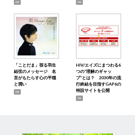
PR
PR
「ことだま」宿る羽生
HIV/エイズにまつわる6
結弦のメッセージ 名
つの“理解のギャッ
言がもたらす心の平穏
プ”とは？ 2030年の流
と潤い
行終結を目指すGAP6の
特設サイトを公開
PR
PR