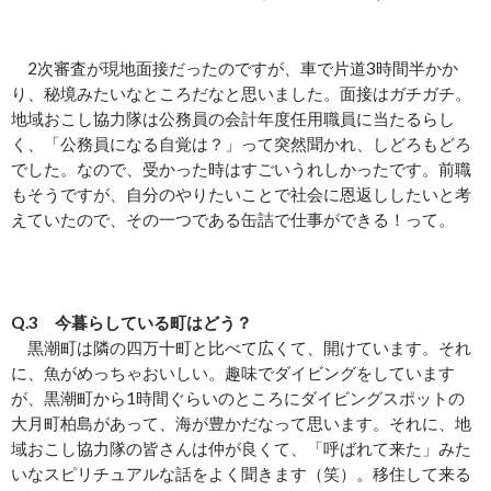
2次審査が現地面接だったのですが、車で片道3時間半かか
り、秘境みたいなところだなと思いました。面接はガチガチ。
地域おこし協力隊は公務員の会計年度任用職員に当たるらし
く、「公務員になる自覚は？」って突然聞かれ、しどろもどろ
でした。なので、受かった時はすごいうれしかったです。前職
もそうですが、自分のやりたいことで社会に恩返ししたいと考
えていたので、その一つである缶詰で仕事ができる！って。
Q.3 今暮らしている町はどう？
黒潮町は隣の四万十町と比べて広くて、開けています。それ
に、魚がめっちゃおいしい。趣味でダイビングをしています
が、黒潮町から1時間ぐらいのところにダイビングスポットの
大月町柏島があって、海が豊かだなって思います。それに、地
域おこし協力隊の皆さんは仲が良くて、「呼ばれて来た」みた
いなスピリチュアルな話をよく聞きます（笑）。移住して来る