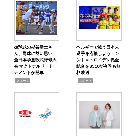
始球式の杉谷拳士さ
ベルギーで戦う日本人
ん、野球に熱い思い
選手を応援しよう シ
全日本学童軟式野球大
ント＝トロイデン戦全
会 マクドナルド・トー
試合をBS10が今季も無
ナメントが開幕
料放送
,
,
スポーツ
スポーツ