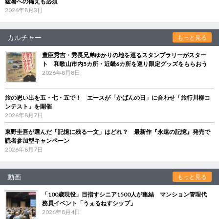
猛暑への備えも必須
2026年8月3日
カルチャー
もっと見る
豊臣秀吉・秀長兄弟ゆかりの地を巡るスタンプラリーがスター
ト 和歌山市内5カ所・近畿6カ所を巡り限定グッズをもらおう
2026年8月8日
旅の思い出を五・七・五で！ エースが「かばんの日」に合わせ「旅行川柳コ
ンテスト」を開催
2026年8月7日
東野圭吾が選んだ「記憶に残る一文」はどれ？ 最新作『永遠の記憶』発売で
読者参加型キャンペーン
2026年8月7日
動画
もっと見る
「100歳現役」目指すシニア1500人が集結 マンション管理代
務員イベント「うぇるねすシップ」
2026年8月4日