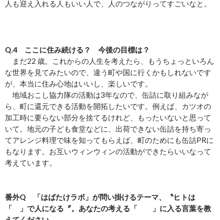
人も迎え入れる人もいい人で、人のつながりってすごいなと。
Q.4 ここに住み続ける？ 今後の目標は？
まだ22 歳。これからの人生を考えたら、もうちょっといろん
な世界を見てみたいので、違う町や国に行くかもしれないです
が、本当に住み心地はいいし、楽しいです。
地域おこし協力隊の活動は3年なので、缶詰に取り組みなが
ら、町に還元できる活動を開拓したいです。例えば、カツオの
加工時に要らない部分を捨てるけれど、もったいないと思って
いて。地元の子ども食堂などに、出荷できない缶詰を持ち寄っ
てアレンジ料理で味を知ってもらえば、町のためにも缶詰PRに
もなります。お互いウィンウィンの活動ができたらいいなって
考えています。
番外Q 「はばたけラボ」が問い掛けるテーマ、〝ヒトは
「 」で人になる〞。あなたの考える「 」に入る言葉を教
えてください。