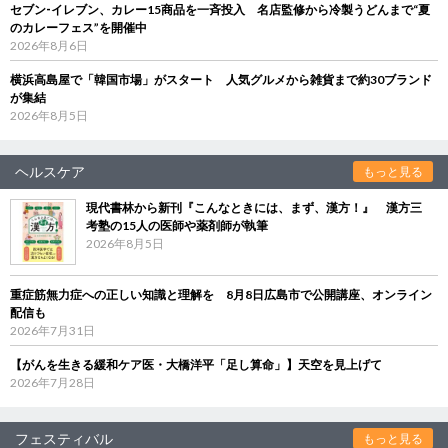
セブン‐イレブン、カレー15商品を一斉投入 名店監修から冷製うどんまで“夏
のカレーフェス”を開催中
2026年8月6日
横浜高島屋で「韓国市場」がスタート 人気グルメから雑貨まで約30ブランド
が集結
2026年8月5日
ヘルスケア
もっと見る
現代書林から新刊『こんなときには、まず、漢方！』 漢方三
考塾の15人の医師や薬剤師が執筆
2026年8月5日
重症筋無力症への正しい知識と理解を 8月8日広島市で公開講座、オンライン
配信も
2026年7月31日
【がんを生きる緩和ケア医・大橋洋平「足し算命」】天空を見上げて
2026年7月28日
フェスティバル
もっと見る