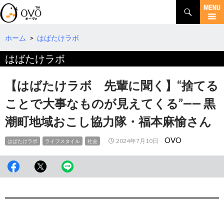
検
索
コ
ン
テ
ホーム
>
はばたけラボ
ン
はばたけラボ
ツ
へ
移
【はばたけラボ 先輩に聞く】“捨てる
動
ことで大事なものが見えてくる”―― 黒
潮町地域おこし協力隊・福本麻愉さん
OVO
2024年7月10日
はばたけラボ
ライフスタイル
社会