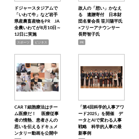
ドジャースタジアムで
故人の「想い」かなえ
「いわて牛」など岩手
る 遺贈寄付 日本財
県産農畜産物をPR JA
団名誉会長 笹川陽平氏
全農いわてが8月10日～
×フリーアナウンサー
12日に実施
長野智子氏
,
,
スポーツ
ビジネス
PR
CAR T細胞療法はチー
「第4回科学的人事アワ
ム医療だ！ 医療従事
ード2025」を開催 デ
者の情熱、患者さんの
ータとAIで変わる人事
思いを伝えるドキュメ
戦略 科学的人事の最
ンタリー動画を公開中
新事例