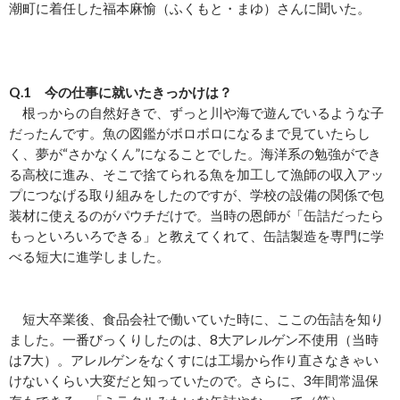
潮町に着任した福本麻愉（ふくもと・まゆ）さんに聞いた。
Q.1 今の仕事に就いたきっかけは？
根っからの自然好きで、ずっと川や海で遊んでいるような子
だったんです。魚の図鑑がボロボロになるまで見ていたらし
く、夢が“さかなくん”になることでした。海洋系の勉強ができ
る高校に進み、そこで捨てられる魚を加工して漁師の収入アッ
プにつなげる取り組みをしたのですが、学校の設備の関係で包
装材に使えるのがパウチだけで。当時の恩師が「缶詰だったら
もっといろいろできる」と教えてくれて、缶詰製造を専門に学
べる短大に進学しました。
短大卒業後、食品会社で働いていた時に、ここの缶詰を知り
ました。一番びっくりしたのは、8大アレルゲン不使用（当時
は7大）。アレルゲンをなくすには工場から作り直さなきゃい
けないくらい大変だと知っていたので。さらに、3年間常温保