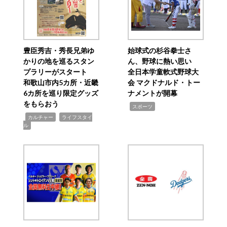
豊臣秀吉・秀長兄弟ゆ
始球式の杉谷拳士さ
かりの地を巡るスタン
ん、野球に熱い思い
プラリーがスタート
全日本学童軟式野球大
和歌山市内5カ所・近畿
会 マクドナルド・トー
6カ所を巡り限定グッズ
ナメントが開幕
をもらおう
,
スポーツ
,
,
カルチャー
ライフスタイ
ル