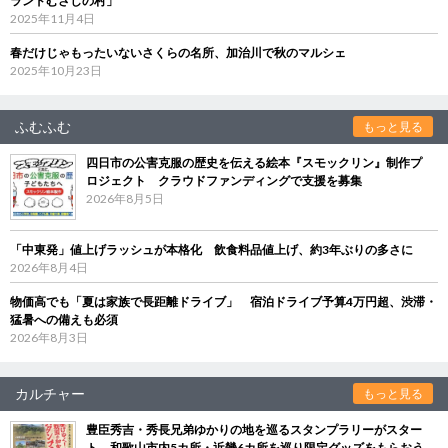
ランドむさしの村」
2025年11月4日
春だけじゃもったいないさくらの名所、加治川で秋のマルシェ
2025年10月23日
ふむふむ
もっと見る
四日市の公害克服の歴史を伝える絵本『スモックリン』制作プ
ロジェクト クラウドファンディングで支援を募集
2026年8月5日
「中東発」値上げラッシュが本格化 飲食料品値上げ、約3年ぶりの多さに
2026年8月4日
物価高でも「夏は家族で長距離ドライブ」 宿泊ドライブ予算4万円超、渋滞・
猛暑への備えも必須
2026年8月3日
カルチャー
もっと見る
豊臣秀吉・秀長兄弟ゆかりの地を巡るスタンプラリーがスター
ト 和歌山市内5カ所・近畿6カ所を巡り限定グッズをもらおう