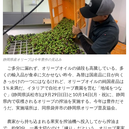
静岡県産オリーブは今年豊作の見込み
ご多分に漏れず、オリーブオイルの値段も高騰している。多
くの輸入品が食卓に欠かせない昨今、為替は国産品に目が向く
きっかけの一つにはなるけれど、オリーブオイルの純国産品は
1％未満だ。イタリアで自社オリーブ農園を営む「地域をつな
ぐ」(静岡県浜松市)は9月29日(日)と10月14日(月・祝)に、静岡
県内で収穫されるオリーブの搾油を実施する。今年は豊作だそ
うだ。実施場所は、同県袋井市の静岡県オリーブ普及協会。
農家から持ち込まれる果実を搾油機へ投入してから搾油ま
で、約90分。一番大切なのは「練り」だという。オリーブ果実