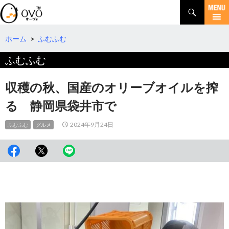
検
索
コ
ン
テ
ホーム
>
ふむふむ
ン
ふむふむ
ツ
へ
移
収穫の秋、国産のオリーブオイルを搾
動
る 静岡県袋井市で
2024年9月24日
ふむふむ
グルメ