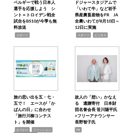
ベルギーで戦う日本人
ドジャースタジアムで
選手を応援しよう シ
「いわて牛」など岩手
ント＝トロイデン戦全
県産農畜産物をPR JA
試合をBS10が今季も無
全農いわてが8月10日～
料放送
12日に実施
,
,
,
スポーツ
スポーツ
ビジネス
旅の思い出を五・七・
故人の「想い」かなえ
五で！ エースが「か
る 遺贈寄付 日本財
ばんの日」に合わせ
団名誉会長 笹川陽平氏
「旅行川柳コンテス
×フリーアナウンサー
ト」を開催
長野智子氏
,
,
,
おでかけ
ファッション
PR