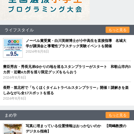
ライフスタイル
もっと見る
ノーベル賞受賞・白川英樹博士が小中高生を直接指導 名城大
学が講演会と導電性プラスチック実験イベントを開催
2026年8月8日
豊臣秀吉・秀長兄弟ゆかりの地を巡るスタンプラリーがスタート 和歌山市内5
カ所・近畿6カ所を巡り限定グッズをもらおう
2026年8月8日
長野・筑北村で「ちくほくタイムトラベルスタンプラリー」開催！謎解きを楽
しみながら全17スポットを巡る
2026年8月8日
まめ学
もっと見る
写真に埋まっている位置情報はおっかないのか 【岡嶋教授の
デジタル指南】