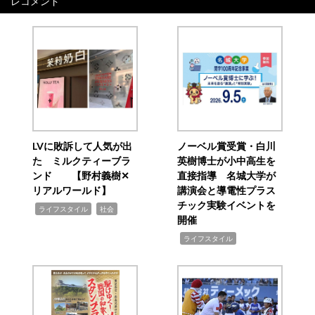
レコメンド
LVに敗訴して人気が出
ノーベル賞受賞・白川
た ミルクティーブラ
英樹博士が小中高生を
ンド 【野村義樹✕
直接指導 名城大学が
リアルワールド】
講演会と導電性プラス
チック実験イベントを
,
,
ライフスタイル
社会
開催
,
ライフスタイル