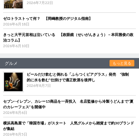
2026年7月22日
ゼロトラストって何？ 【岡嶋教授のデジタル指南】
2026年6月18日
きっと大平元首相は泣いている 【政眼鏡（せいがんきょう）－本田雅俊の政
治コラム】
2026年6月10日
グルメ
もっと見る
ビールだけ飲むと倒れる「ふらつくビアグラス」発売 “強制
的に水を飲む”仕掛けで適正飲酒を後押し
2026年8月7日
セブン‐イレブン、カレー15商品を一斉投入 名店監修から冷製うどんまで“夏
のカレーフェス”を開催中
2026年8月6日
横浜高島屋で「韓国市場」がスタート 人気グルメから雑貨まで約30ブランド
が集結
2026年8月5日