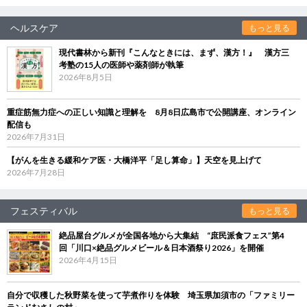
ヘルスケア
もっと見る
現代書林から新刊『こんなときには、まず、漢方！』 漢方三
考塾の15人の医師や薬剤師が執筆
2026年8月5日
重症筋無力症への正しい知識と理解を 8月8日広島市で公開講座、オンライン
配信も
2026年7月31日
【がんを生きる緩和ケア医・大橋洋平「足し算命」】天空を見上げて
2026年7月28日
フェスティバル
もっと見る
絶品屋台グルメが全国各地から大集結 “庶民派食フェス”第4
回「川口×絶品グルメビール＆日本酒祭り2026」を開催
2026年4月15日
自分で収穫した秋野菜を使って芋煮作りを体験 埼玉県加須市の「ファミリー