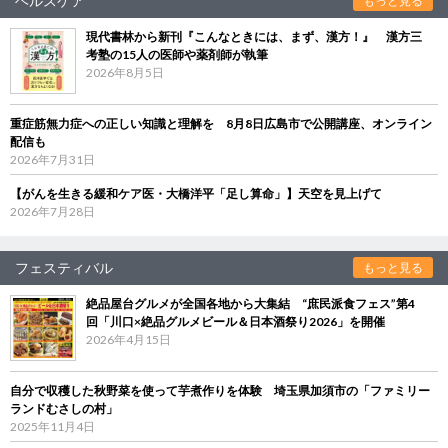
ヘルスケア
もっと見る
現代書林から新刊『こんなときには、まず、漢方！』 漢方三
考塾の15人の医師や薬剤師が執筆
2026年8月5日
重症筋無力症への正しい知識と理解を 8月8日広島市で公開講座、オンライン
配信も
2026年7月31日
【がんを生きる緩和ケア医・大橋洋平「足し算命」】天空を見上げて
2026年7月28日
フェスティバル
もっと見る
絶品屋台グルメが全国各地から大集結 “庶民派食フェス”第4
回「川口×絶品グルメビール＆日本酒祭り2026」を開催
2026年4月15日
自分で収穫した秋野菜を使って芋煮作りを体験 埼玉県加須市の「ファミリー
ランドむさしの村」
2025年11月4日