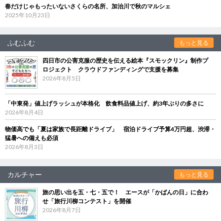
春だけじゃもったいないさくらの名所、加治川で秋のマルシェ
2025年10月23日
ふむふむ
もっと見る
四日市の公害克服の歴史を伝える絵本『スモックリン』制作プ
ロジェクト クラウドファンディングで支援を募集
2026年8月5日
「中東発」値上げラッシュが本格化 飲食料品値上げ、約3年ぶりの多さに
2026年8月4日
物価高でも「夏は家族で長距離ドライブ」 宿泊ドライブ予算4万円超、渋滞・
猛暑への備えも必須
2026年8月3日
カルチャー
もっと見る
旅の思い出を五・七・五で！ エースが「かばんの日」に合わ
せ「旅行川柳コンテスト」を開催
2026年8月7日