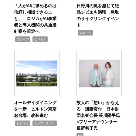
「人がAIに求めるのは
日野川の風を感じて絶
信頼し相談できるこ
品ジビエも満喫 鳥取
と」 ロジカがAI事業
のサイクリングイベン
者と導入機関の共通指
ト
針案を策定へ
,
スポーツ
,
,
デジもの
ビジネス
オールデイダイニング
故人の「想い」かなえ
を一新 ヒルトン東京
る 遺贈寄付 日本財
お台場、改装進む
団名誉会長 笹川陽平氏
×フリーアナウンサー
,
,
ビジネス
ライフスタイル
長野智子氏
PR