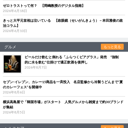
ゼロトラストって何？ 【岡嶋教授のデジタル指南】
2026年6月18日
きっと大平元首相は泣いている 【政眼鏡（せいがんきょう）－本田雅俊の政
治コラム】
2026年6月10日
グルメ
もっと見る
ビールだけ飲むと倒れる「ふらつくビアグラス」発売 “強制
的に水を飲む”仕掛けで適正飲酒を後押し
2026年8月7日
セブン‐イレブン、カレー15商品を一斉投入 名店監修から冷製うどんまで“夏
のカレーフェス”を開催中
2026年8月6日
横浜高島屋で「韓国市場」がスタート 人気グルメから雑貨まで約30ブランド
が集結
2026年8月5日