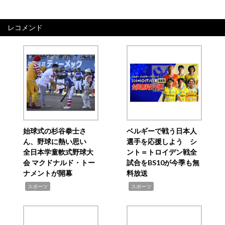
レコメンド
始球式の杉谷拳士さ
ベルギーで戦う日本人
ん、野球に熱い思い
選手を応援しよう シ
全日本学童軟式野球大
ント＝トロイデン戦全
会 マクドナルド・トー
試合をBS10が今季も無
ナメントが開幕
料放送
,
,
スポーツ
スポーツ