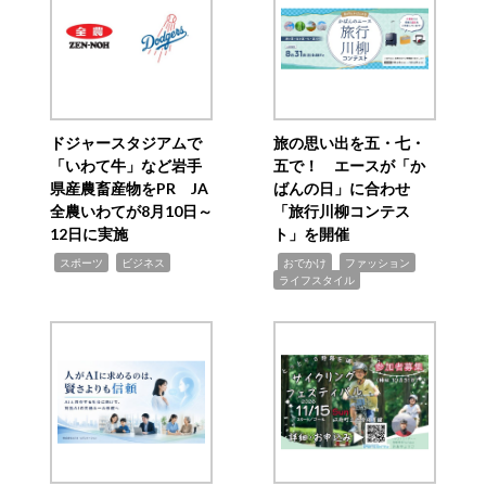
ドジャースタジアムで
旅の思い出を五・七・
「いわて牛」など岩手
五で！ エースが「か
県産農畜産物をPR JA
ばんの日」に合わせ
全農いわてが8月10日～
「旅行川柳コンテス
12日に実施
ト」を開催
,
,
,
,
,
スポーツ
ビジネス
おでかけ
ファッション
ライフスタイル