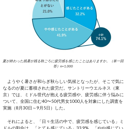
夏が終わった残暑が残る秋ごろに疲労感を感じたことはありますか。（単一回
答）n=1,000
ようやく暑さが和らぎ秋らしい気候となったが、そこで気に
なるのが夏に蓄積された疲労だ。サントリーウエルネス（東
京）では、ミドル世代が抱える疲労感や、疲労感に伴う悩みに
ついて、全国に住む40〜50代男女1000人を対象にした調査を
実施（8月30日～9月5日）した。
それによると、「日々生活の中で、疲労感を感じている」ミ
ドルの割合は、「とても感じている」33.9%、「やや感じてい