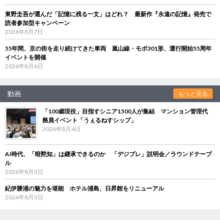
東野圭吾が選んだ「記憶に残る一文」はどれ？ 最新作『永遠の記憶』発売で
読者参加型キャンペーン
2026年8月7日
55年間、京の街を走り続けてきた車両 嵐山線・モボ301形、運行開始55周年
イベントを開催
2026年8月6日
動画
もっと見る
「100歳現役」目指すシニア1500人が集結 マンション管理代
務員イベント「うぇるねすシップ」
2026年8月4日
AI時代、「暗黙知」は継承できるのか 「デジブレ」説明会／ラウンドテーブ
ル
2026年8月3日
紀伊勝浦の魅力を堪能 ホテル浦島、日昇館をリニューアル
2026年8月3日