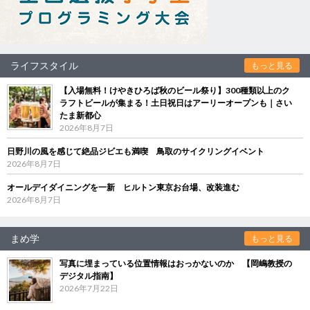
ライフスタイル
もっと見る
【入場無料！けやきひろば秋のビール祭り】300種類以上のク
ラフトビールが集まる！土日祝日はアーリーオープンも｜さい
たま新都心
2026年8月7日
日野川の風を感じて絶品ジビエも満喫 鳥取のサイクリングイベント
2026年8月7日
オールデイダイニングを一新 ヒルトン東京お台場、改装進む
2026年8月7日
まめ学
もっと見る
写真に埋まっている位置情報はおっかないのか 【岡嶋教授の
デジタル指南】
2026年7月22日