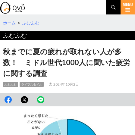
検
索
コ
ン
テ
ホーム
>
ふむふむ
ン
ふむふむ
ツ
へ
移
秋までに夏の疲れが取れない人が多
動
数！ ミドル世代1000人に聞いた疲労
に関する調査
2024年10月2日
ふむふむ
ライフスタイル