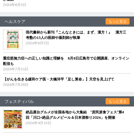
2026年8月5日
ヘルスケア
もっと見る
現代書林から新刊『こんなときには、まず、漢方！』 漢方三
考塾の15人の医師や薬剤師が執筆
2026年8月5日
重症筋無力症への正しい知識と理解を 8月8日広島市で公開講座、オンライン
配信も
2026年7月31日
【がんを生きる緩和ケア医・大橋洋平「足し算命」】天空を見上げて
2026年7月28日
フェスティバル
もっと見る
絶品屋台グルメが全国各地から大集結 “庶民派食フェス”第4
回「川口×絶品グルメビール＆日本酒祭り2026」を開催
2026年4月15日