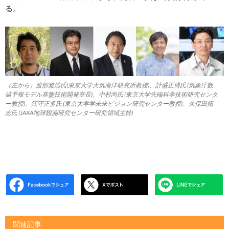
る。
（左から）渡部雅浩氏(東京大学大気海洋研究所教授)、計盛正博氏 (気象庁数
値予報モデル基盤技術開発室長)、中村尚氏 (東京大学先端科学技術研究センタ
ー教授)、江守正多氏 (東京大学学未来ビジョン研究センター教授)、久保田拓
志氏 (JAXA地球観測研究センター研究領域主幹)
関連記事