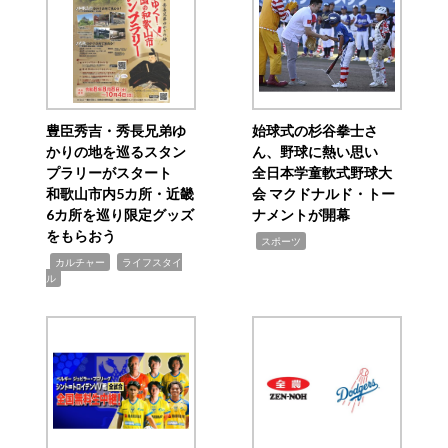
豊臣秀吉・秀長兄弟ゆ
始球式の杉谷拳士さ
かりの地を巡るスタン
ん、野球に熱い思い
プラリーがスタート
全日本学童軟式野球大
和歌山市内5カ所・近畿
会 マクドナルド・トー
6カ所を巡り限定グッズ
ナメントが開幕
をもらおう
,
スポーツ
,
,
カルチャー
ライフスタイ
ル