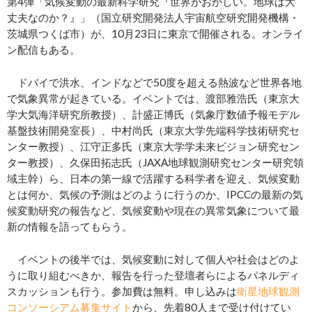
第4弾「気候変動の最新科学研究『世界がおかしい。地球は大
丈夫なのか？』」（国立研究開発法人宇宙航空研究開発機構・
茨城県つくば市）が、10月23日に東京で開催される。オンライ
ン配信もある。
ドバイで洪水、インドなどで50度を超える熱波など世界各地
で気象異常が起きている。イベントでは、渡部雅浩氏（東京大
学大気海洋研究所教授）、計盛正博氏（気象庁数値予報モデル
基盤技術開発室長）、中村尚氏（東京大学先端科学技術研究セ
ンター教授）、江守正多氏（東京大学学未来ビジョン研究セン
ター教授）、久保田拓志氏（JAXA地球観測研究センター研究領
域主幹）ら、日本の第一線で活躍する科学者を迎え、気候変動
とは何か、気候の予測はどのように行うのか、IPCCの最新の気
候変動研究の報告など、気候変動や現在の異常気象について最
新の情報を語ってもらう。
イベントの後半では、気候変動に対して個人や社会はどのよ
うに取り組むべきか、報告を行った登壇者らによるパネルディ
スカッションも行う。参加費は無料。申し込みは
衛星地球観測
コンソーシアム募集サイト
から、先着80人まで受け付けてい