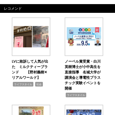
レコメンド
LVに敗訴して人気が出
ノーベル賞受賞・白川
た ミルクティーブラ
英樹博士が小中高生を
ンド 【野村義樹✕
直接指導 名城大学が
リアルワールド】
講演会と導電性プラス
チック実験イベントを
,
,
ライフスタイル
社会
開催
,
ライフスタイル