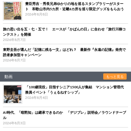
豊臣秀吉・秀長兄弟ゆかりの地を巡るスタンプラリーがスター
ト 和歌山市内5カ所・近畿6カ所を巡り限定グッズをもらおう
2026年8月8日
旅の思い出を五・七・五で！ エースが「かばんの日」に合わせ「旅行川柳コ
ンテスト」を開催
2026年8月7日
東野圭吾が選んだ「記憶に残る一文」はどれ？ 最新作『永遠の記憶』発売で
読者参加型キャンペーン
2026年8月7日
動画
もっと見る
「100歳現役」目指すシニア1500人が集結 マンション管理代
務員イベント「うぇるねすシップ」
2026年8月4日
AI時代、「暗黙知」は継承できるのか 「デジブレ」説明会／ラウンドテーブ
ル
2026年8月3日