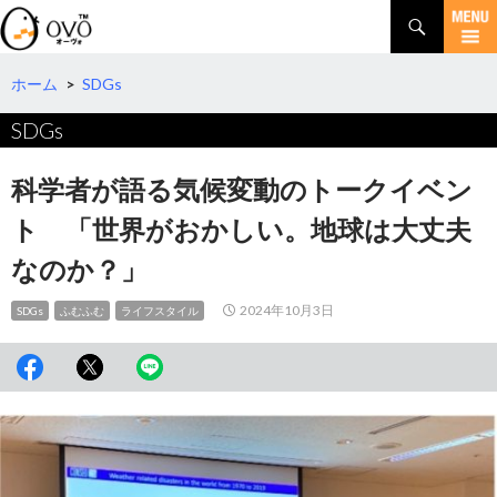
検
索
コ
ン
テ
ホーム
>
SDGs
ン
SDGs
ツ
へ
移
科学者が語る気候変動のトークイベン
動
ト 「世界がおかしい。地球は大丈夫
なのか？」
2024年10月3日
SDGs
ふむふむ
ライフスタイル