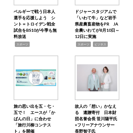
ベルギーで戦う日本人
ドジャースタジアムで
選手を応援しよう シ
「いわて牛」など岩手
ント＝トロイデン戦全
県産農畜産物をPR JA
試合をBS10が今季も無
全農いわてが8月10日～
料放送
12日に実施
,
,
,
スポーツ
スポーツ
ビジネス
旅の思い出を五・七・
故人の「想い」かなえ
五で！ エースが「か
る 遺贈寄付 日本財
ばんの日」に合わせ
団名誉会長 笹川陽平氏
「旅行川柳コンテス
×フリーアナウンサー
ト」を開催
長野智子氏