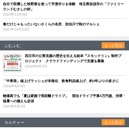
自分で収穫した秋野菜を使って芋煮作りを体験 埼玉県加須市の「ファミリー
ランドむさしの村」
2025年11月4日
春だけじゃもったいないさくらの名所、加治川で秋のマルシェ
2025年10月23日
ふむふむ
もっと見る
四日市の公害克服の歴史を伝える絵本『スモックリン』制作プ
ロジェクト クラウドファンディングで支援を募集
2026年8月5日
「中東発」値上げラッシュが本格化 飲食料品値上げ、約3年ぶりの多さに
2026年8月4日
物価高でも「夏は家族で長距離ドライブ」 宿泊ドライブ予算4万円超、渋滞・
猛暑への備えも必須
2026年8月3日
カルチャー
もっと見る