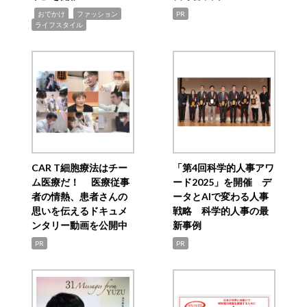
,
,
,
おでかけ
ファッション
PR
ライフスタイル
CAR T細胞療法はチー
「第4回科学的人事アワ
ム医療だ！ 医療従事
ード2025」を開催 デ
者の情熱、患者さんの
ータとAIで変わる人事
思いを伝えるドキュメ
戦略 科学的人事の最
ンタリー動画を公開中
新事例
PR
PR