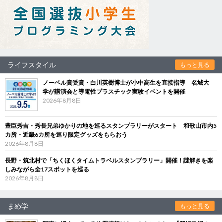
ライフスタイル
もっと見る
ノーベル賞受賞・白川英樹博士が小中高生を直接指導 名城大
学が講演会と導電性プラスチック実験イベントを開催
2026年8月8日
豊臣秀吉・秀長兄弟ゆかりの地を巡るスタンプラリーがスタート 和歌山市内5
カ所・近畿6カ所を巡り限定グッズをもらおう
2026年8月8日
長野・筑北村で「ちくほくタイムトラベルスタンプラリー」開催！謎解きを楽
しみながら全17スポットを巡る
2026年8月8日
まめ学
もっと見る