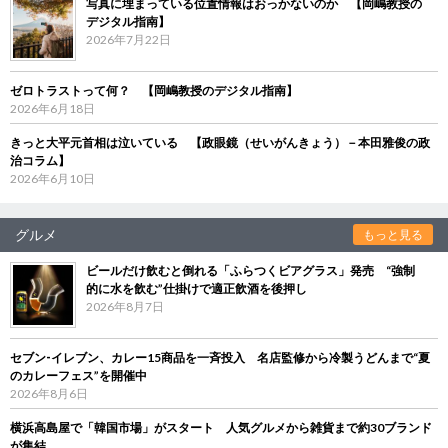
写真に埋まっている位置情報はおっかないのか 【岡嶋教授の
デジタル指南】
2026年7月22日
ゼロトラストって何？ 【岡嶋教授のデジタル指南】
2026年6月18日
きっと大平元首相は泣いている 【政眼鏡（せいがんきょう）－本田雅俊の政
治コラム】
2026年6月10日
グルメ
もっと見る
ビールだけ飲むと倒れる「ふらつくビアグラス」発売 “強制
的に水を飲む”仕掛けで適正飲酒を後押し
2026年8月7日
セブン‐イレブン、カレー15商品を一斉投入 名店監修から冷製うどんまで“夏
のカレーフェス”を開催中
2026年8月6日
横浜高島屋で「韓国市場」がスタート 人気グルメから雑貨まで約30ブランド
が集結