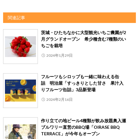
関連記事
茨城・ひたちなかに大型観光いちご農園が2
月グランドオープン 希少種含む7種類のい
ちごを栽培
2024年1月29日
フルーツもシロップも一緒に味わえる缶
詰 明治屋「すっきりとした甘さ 果汁入
りフルーツ缶詰」3品新登場
2024年2月16日
作り立ての地ビール4種類が飲み放題奥入瀬
ブルワリー直営のBBQ場「OIRASE BBQ
TERRACE」が今年もオープン