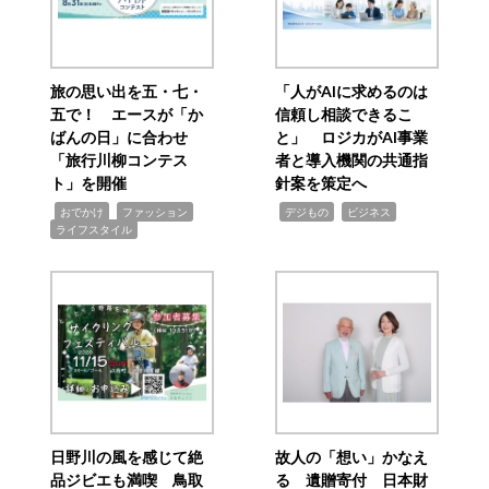
旅の思い出を五・七・
「人がAIに求めるのは
五で！ エースが「か
信頼し相談できるこ
ばんの日」に合わせ
と」 ロジカがAI事業
「旅行川柳コンテス
者と導入機関の共通指
ト」を開催
針案を策定へ
,
,
,
,
,
おでかけ
ファッション
デジもの
ビジネス
ライフスタイル
日野川の風を感じて絶
故人の「想い」かなえ
品ジビエも満喫 鳥取
る 遺贈寄付 日本財