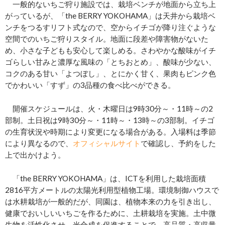
一般的ないちご狩り施設では、栽培ベンチが地面から立ち上
がっているが、「the BERRY YOKOHAMA」は天井から栽培ベ
ンチをつるすリフト式なので、空からイチゴが降り注ぐような
空間でのいちご狩りスタイル。地面に段差や障害物がないた
め、小さな子どもも安心して楽しめる。さわやかな酸味がイチ
ゴらしい甘みと濃厚な風味の「とちおとめ」、酸味が少ない、
コクのある甘い「よつぼし」、とにかく甘く、果肉もピンク色
でかわいい「すず」の3品種の食べ比べができる。
開催スケジュールは、火・木曜日は9時30分～・11時～の2
部制。土日祝は9時30分～・11時～・13時～の3部制。イチゴ
の生育状況や時期により変更になる場合がある。入場料は季節
により異なるので、
オフィシャルサイト
で確認し、予約をした
上で出かけよう。
「the BERRY YOKOHAMA」は、ICTを利用した栽培面積
2816平方メートルの太陽光利用型植物工場。環境制御ハウスで
は水耕栽培が一般的だが、同園は、植物本来の力を引き出し、
健康でおいしいいちごを作るために、土耕栽培を実施。土中微
生物を活性化させ、光合成を促進することで、高品質・高収量