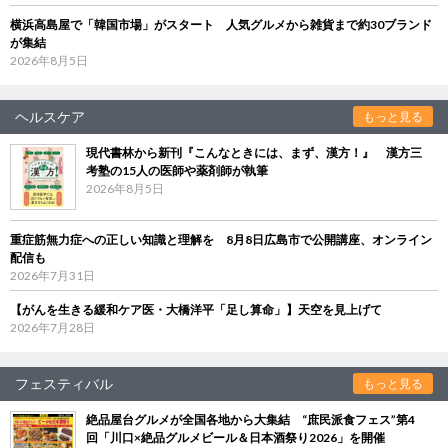
横浜高島屋で「韓国市場」がスタート 人気グルメから雑貨まで約30ブランド
が集結
2026年8月5日
ヘルスケア
もっと見る
現代書林から新刊『こんなときには、まず、漢方！』 漢方三
考塾の15人の医師や薬剤師が執筆
2026年8月5日
重症筋無力症への正しい知識と理解を 8月8日広島市で公開講座、オンライン
配信も
2026年7月31日
【がんを生きる緩和ケア医・大橋洋平「足し算命」】天空を見上げて
2026年7月28日
フェスティバル
もっと見る
絶品屋台グルメが全国各地から大集結 “庶民派食フェス”第4
回「川口×絶品グルメビール＆日本酒祭り2026」を開催