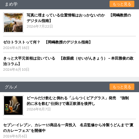
まめ学
もっと見る
写真に埋まっている位置情報はおっかないのか 【岡嶋教授の
デジタル指南】
2026年7月22日
ゼロトラストって何？ 【岡嶋教授のデジタル指南】
2026年6月18日
きっと大平元首相は泣いている 【政眼鏡（せいがんきょう）－本田雅俊の政
治コラム】
2026年6月10日
グルメ
もっと見る
ビールだけ飲むと倒れる「ふらつくビアグラス」発売 “強制
的に水を飲む”仕掛けで適正飲酒を後押し
2026年8月7日
セブン‐イレブン、カレー15商品を一斉投入 名店監修から冷製うどんまで“夏
のカレーフェス”を開催中
2026年8月6日