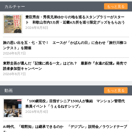
カルチャー
もっと見る
豊臣秀吉・秀長兄弟ゆかりの地を巡るスタンプラリーがスター
ト 和歌山市内5カ所・近畿6カ所を巡り限定グッズをもらおう
2026年8月8日
旅の思い出を五・七・五で！ エースが「かばんの日」に合わせ「旅行川柳コ
ンテスト」を開催
2026年8月7日
東野圭吾が選んだ「記憶に残る一文」はどれ？ 最新作『永遠の記憶』発売で
読者参加型キャンペーン
2026年8月7日
動画
もっと見る
「100歳現役」目指すシニア1500人が集結 マンション管理代
務員イベント「うぇるねすシップ」
2026年8月4日
AI時代、「暗黙知」は継承できるのか 「デジブレ」説明会／ラウンドテーブ
ル