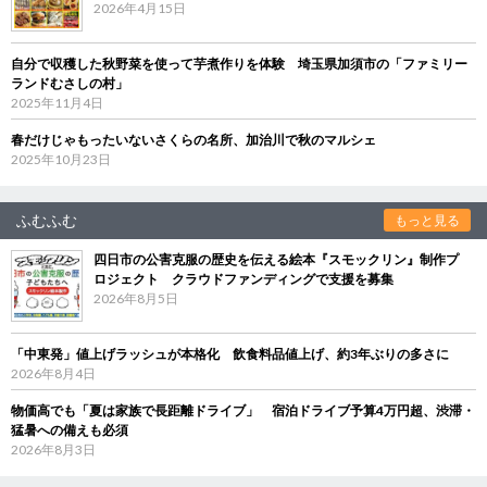
2026年4月15日
自分で収穫した秋野菜を使って芋煮作りを体験 埼玉県加須市の「ファミリー
ランドむさしの村」
2025年11月4日
春だけじゃもったいないさくらの名所、加治川で秋のマルシェ
2025年10月23日
ふむふむ
もっと見る
四日市の公害克服の歴史を伝える絵本『スモックリン』制作プ
ロジェクト クラウドファンディングで支援を募集
2026年8月5日
「中東発」値上げラッシュが本格化 飲食料品値上げ、約3年ぶりの多さに
2026年8月4日
物価高でも「夏は家族で長距離ドライブ」 宿泊ドライブ予算4万円超、渋滞・
猛暑への備えも必須
2026年8月3日