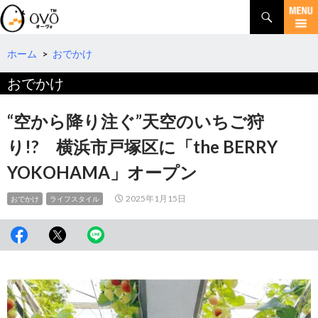
検
索
コ
ン
テ
ホーム
>
おでかけ
ン
おでかけ
ツ
へ
移
“空から降り注ぐ”天空のいちご狩
動
り!? 横浜市戸塚区に「the BERRY
YOKOHAMA」オープン
2025年1月15日
おでかけ
ライフスタイル