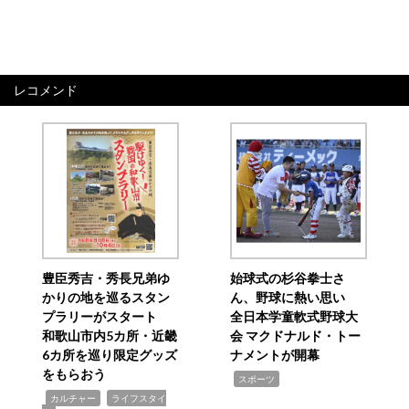
レコメンド
豊臣秀吉・秀長兄弟ゆ
始球式の杉谷拳士さ
かりの地を巡るスタン
ん、野球に熱い思い
プラリーがスタート
全日本学童軟式野球大
和歌山市内5カ所・近畿
会 マクドナルド・トー
6カ所を巡り限定グッズ
ナメントが開幕
をもらおう
,
スポーツ
,
,
カルチャー
ライフスタイ