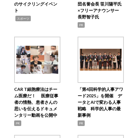
のサイクリングイベン
団名誉会長 笹川陽平氏
ト
×フリーアナウンサー
長野智子氏
,
スポーツ
PR
CAR T細胞療法はチー
「第4回科学的人事アワ
ム医療だ！ 医療従事
ード2025」を開催 デ
者の情熱、患者さんの
ータとAIで変わる人事
思いを伝えるドキュメ
戦略 科学的人事の最
ンタリー動画を公開中
新事例
PR
PR