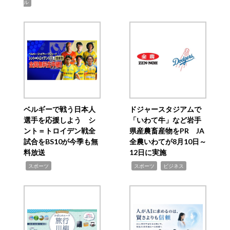
ル
ベルギーで戦う日本人
ドジャースタジアムで
選手を応援しよう シ
「いわて牛」など岩手
ント＝トロイデン戦全
県産農畜産物をPR JA
試合をBS10が今季も無
全農いわてが8月10日～
料放送
12日に実施
,
,
,
スポーツ
スポーツ
ビジネス