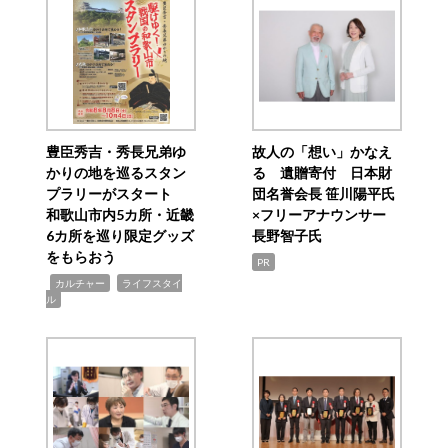
豊臣秀吉・秀長兄弟ゆ
故人の「想い」かなえ
かりの地を巡るスタン
る 遺贈寄付 日本財
プラリーがスタート
団名誉会長 笹川陽平氏
和歌山市内5カ所・近畿
×フリーアナウンサー
6カ所を巡り限定グッズ
長野智子氏
をもらおう
PR
,
,
カルチャー
ライフスタイ
ル