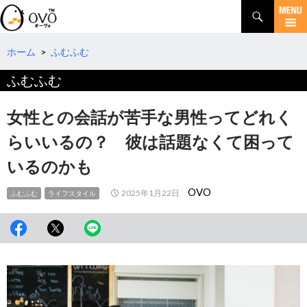
検
索
コ
ン
テ
ホーム
>
ふむふむ
ン
ふむふむ
ツ
へ
移
女性との会話が苦手な男性ってどれく
動
らいいるの？ 彼は話題なくて困って
いるのかも
OVO
2025年1月22日
ふむふむ
ライフスタイル