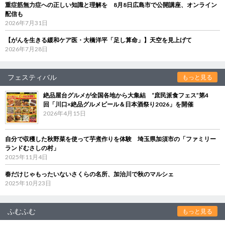
重症筋無力症への正しい知識と理解を 8月8日広島市で公開講座、オンライン
配信も
2026年7月31日
【がんを生きる緩和ケア医・大橋洋平「足し算命」】天空を見上げて
2026年7月28日
フェスティバル
もっと見る
絶品屋台グルメが全国各地から大集結 “庶民派食フェス”第4
回「川口×絶品グルメビール＆日本酒祭り2026」を開催
2026年4月15日
自分で収穫した秋野菜を使って芋煮作りを体験 埼玉県加須市の「ファミリー
ランドむさしの村」
2025年11月4日
春だけじゃもったいないさくらの名所、加治川で秋のマルシェ
2025年10月23日
ふむふむ
もっと見る