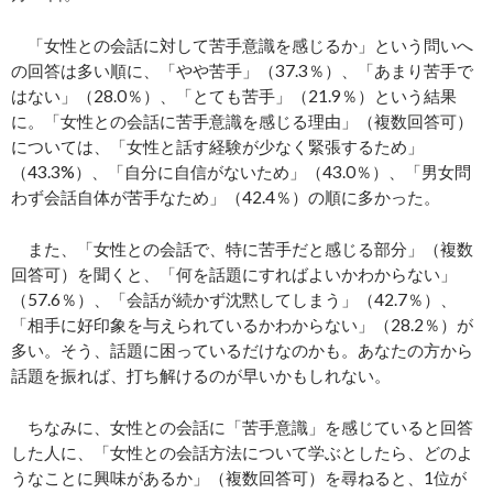
「女性との会話に対して苦手意識を感じるか」という問いへ
の回答は多い順に、「やや苦手」（37.3％）、「あまり苦手で
はない」（28.0％）、「とても苦手」（21.9％）という結果
に。「女性との会話に苦手意識を感じる理由」（複数回答可）
については、「女性と話す経験が少なく緊張するため」
（43.3%）、「自分に自信がないため」（43.0％）、「男女問
わず会話自体が苦手なため」（42.4％）の順に多かった。
また、「女性との会話で、特に苦手だと感じる部分」（複数
回答可）を聞くと、「何を話題にすればよいかわからない」
（57.6％）、「会話が続かず沈黙してしまう」（42.7％）、
「相手に好印象を与えられているかわからない」（28.2％）が
多い。そう、話題に困っているだけなのかも。あなたの方から
話題を振れば、打ち解けるのが早いかもしれない。
ちなみに、女性との会話に「苦手意識」を感じていると回答
した人に、「女性との会話方法について学ぶとしたら、どのよ
うなことに興味があるか」（複数回答可）を尋ねると、1位が