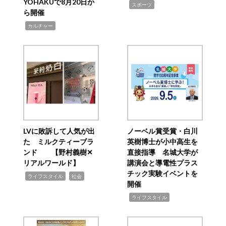
YOHAKUで8月20日か
,
スポーツ
ら開催
,
カルチャー
LVに敗訴して人気が出
ノーベル賞受賞・白川
た ミルクティーブラ
英樹博士が小中高生を
ンド 【野村義樹✕
直接指導 名城大学が
リアルワールド】
講演会と導電性プラス
チック実験イベントを
,
,
ライフスタイル
社会
開催
,
ライフスタイル