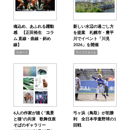
魂込め、あふれる躍動
新しい水辺の過ごし方
感 【正田裕生 コラ
を提案 札幌市・豊平
ム 直線・曲線・斜め
川でイベント「川見
線】
2026」を開催
,
,
スポーツ
ライフスタイル
6人の作家が描く“風景
弓ヶ浜（鳥取）が初勝
と猫”の共演 歌舞伎座
利 全日本学童野球の1
そばのギャラリー
回戦