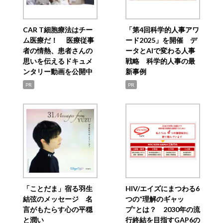
CAR T細胞療法はチー
「第4回科学的人事アワ
ム医療だ！ 医療従事
ード2025」を開催 デ
者の情熱、患者さんの
ータとAIで変わる人事
思いを伝えるドキュメ
戦略 科学的人事の最
ンタリー動画を公開中
新事例
PR
PR
「ことだま」宿る羽生
HIV/エイズにまつわる6
結弦のメッセージ 名
つの“理解のギャッ
言がもたらす心の平穏
プ”とは？ 2030年の流
と潤い
行終結を目指すGAP6の