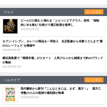
グルメ
もっと見る
ビールだけ飲むと倒れる「ふらつくビアグラス」発売 “強制
的に水を飲む”仕掛けで適正飲酒を後押し
2026年8月7日
セブン‐イレブン、カレー15商品を一斉投入 名店監修から冷製うどんまで“夏
のカレーフェス”を開催中
2026年8月6日
横浜高島屋で「韓国市場」がスタート 人気グルメから雑貨まで約30ブランド
が集結
2026年8月5日
ヘルスケア
もっと見る
現代書林から新刊『こんなときには、まず、漢方！』 漢方三
考塾の15人の医師や薬剤師が執筆
2026年8月5日