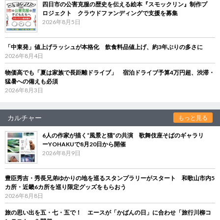
四日市の公害克服の歴史を伝える絵本『スモックリン』制作プ
ロジェクト クラウドファンディングで支援を募集
2026年8月5日
「中東発」値上げラッシュが本格化 飲食料品値上げ、約3年ぶりの多さに
2026年8月4日
物価高でも「夏は家族で長距離ドライブ」 宿泊ドライブ予算4万円超、渋滞・
猛暑への備えも必須
2026年8月3日
カルチャー
もっと見る
6人の作家が描く“風景と猫”の共演 歌舞伎座そばのギャラリ
ーYOHAKUで8月20日から開催
2026年8月9日
豊臣秀吉・秀長兄弟ゆかりの地を巡るスタンプラリーがスタート 和歌山市内5
カ所・近畿6カ所を巡り限定グッズをもらおう
2026年8月8日
旅の思い出を五・七・五で！ エースが「かばんの日」に合わせ「旅行川柳コ