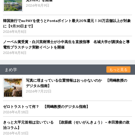
2026年8月9日
韓国旅行でau PAYを使うとPontaポイント最大20％還元！30万店舗以上が対象
に【9月30日まで】
2026年8月8日
ノーベル賞受賞・白川英樹博士が小中高生を直接指導 名城大学が講演会と導
電性プラスチック実験イベントを開催
2026年8月8日
まめ学
もっと見る
写真に埋まっている位置情報はおっかないのか 【岡嶋教授の
デジタル指南】
2026年7月22日
ゼロトラストって何？ 【岡嶋教授のデジタル指南】
2026年6月18日
きっと大平元首相は泣いている 【政眼鏡（せいがんきょう）－本田雅俊の政
治コラム】
2026年6月10日