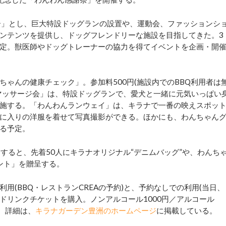
デー」とし、巨大特設ドッグランの設置や、運動会、ファッションシ
ンテンツを提供し、ドッグフレンドリーな施設を目指してきた。3
定。獣医師やドッグトレーナーの協力を得てイベントを企画・開
ゃんの健康チェック」。参加料500円(施設内でのBBQ利用者は
マッサージ会」は、特設ドッグランで、愛犬と一緒に元気いっぱい
施する。「わんわんランウェイ」は、キラナで一番の映えスポッ
に入りの洋服を着せて写真撮影ができる。ほかにも、わんちゃん
る予定。
すると、先着50人にキラナオリジナル“デニムバッグ”や、わんち
ゼント」を贈呈する。
(BBQ・レストランCREAの予約)と、予約なしでの利用(当日、
ドリンクチケットを購入。ノンアルコール1000円／アルコール
る。詳細は、
キラナガーデン豊洲のホームページ
に掲載している。