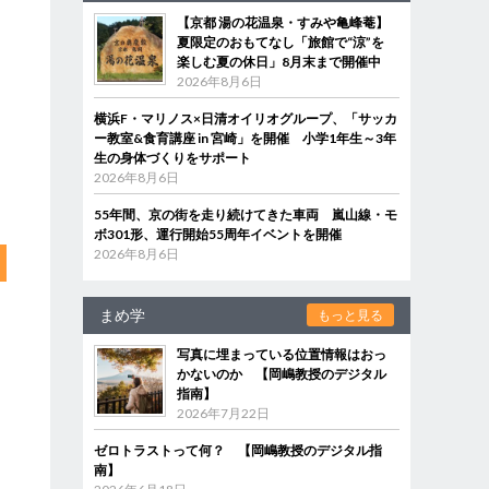
【京都 湯の花温泉・すみや亀峰菴】
夏限定のおもてなし「旅館で“涼”を
楽しむ夏の休日」8月末まで開催中
2026年8月6日
横浜F・マリノス×日清オイリオグループ、「サッカ
ー教室&食育講座 in 宮崎」を開催 小学1年生～3年
生の身体づくりをサポート
2026年8月6日
55年間、京の街を走り続けてきた車両 嵐山線・モ
ボ301形、運行開始55周年イベントを開催
2026年8月6日
まめ学
もっと見る
写真に埋まっている位置情報はおっ
かないのか 【岡嶋教授のデジタル
指南】
2026年7月22日
ゼロトラストって何？ 【岡嶋教授のデジタル指
南】