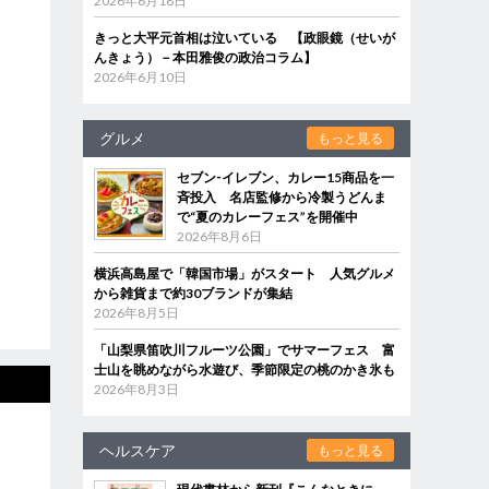
2026年6月18日
きっと大平元首相は泣いている 【政眼鏡（せいが
んきょう）－本田雅俊の政治コラム】
2026年6月10日
グルメ
もっと見る
セブン‐イレブン、カレー15商品を一
斉投入 名店監修から冷製うどんま
で“夏のカレーフェス”を開催中
2026年8月6日
横浜高島屋で「韓国市場」がスタート 人気グルメ
から雑貨まで約30ブランドが集結
2026年8月5日
「山梨県笛吹川フルーツ公園」でサマーフェス 富
士山を眺めながら水遊び、季節限定の桃のかき氷も
2026年8月3日
ヘルスケア
もっと見る