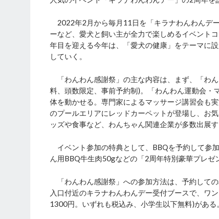
2022年2月から毎月11日を「キラナわんわん
ーなど、愛犬と飼い主が全力で楽しめるイベントコ
年目を迎える今年は、「愛犬の健康」をテーマに設
していく。
「わんわん感謝祭」の主な内容は、まず、「わんち
料、頭数限定、事前予約制)。「わんわん運動会・
体を動かせる。専門家によるマッサージ講習会も実
のプールエリアにレッドカーペットが登場し、お気
ッズや食事など、わんちゃん関連企業が多数出展す
イベント参加の特典として、BBQを予約して参加
ん用BBQ牛生肉50gなどの「2周年特別豪華プレ
「わんわん感謝祭」への参加方法は、予約しての利用
入口付近のキラナわんわんデー受付ブースで、ワン
1300円。いずれも税込み、小学生以下無料)があ