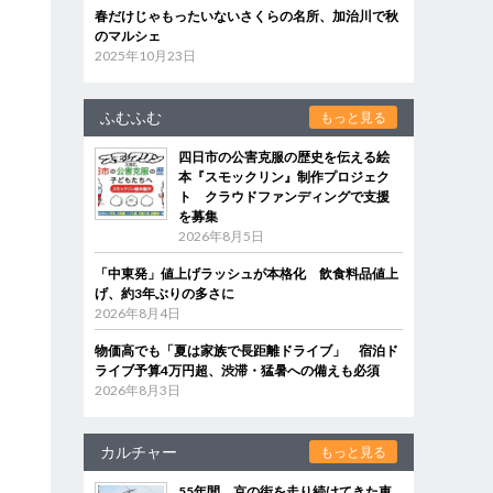
春だけじゃもったいないさくらの名所、加治川で秋
のマルシェ
2025年10月23日
ふむふむ
もっと見る
四日市の公害克服の歴史を伝える絵
本『スモックリン』制作プロジェク
ト クラウドファンディングで支援
を募集
2026年8月5日
「中東発」値上げラッシュが本格化 飲食料品値上
げ、約3年ぶりの多さに
2026年8月4日
物価高でも「夏は家族で長距離ドライブ」 宿泊ド
ライブ予算4万円超、渋滞・猛暑への備えも必須
2026年8月3日
カルチャー
もっと見る
55年間、京の街を走り続けてきた車