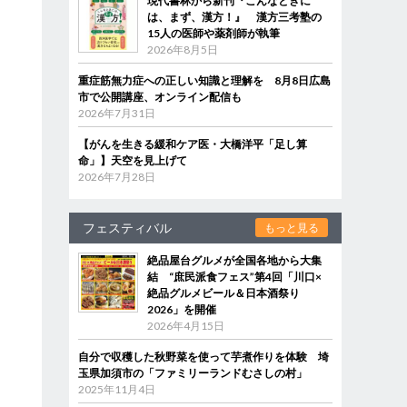
現代書林から新刊『こんなときに
は、まず、漢方！』 漢方三考塾の
15人の医師や薬剤師が執筆
2026年8月5日
重症筋無力症への正しい知識と理解を 8月8日広島
市で公開講座、オンライン配信も
2026年7月31日
【がんを生きる緩和ケア医・大橋洋平「足し算
命」】天空を見上げて
2026年7月28日
フェスティバル
もっと見る
絶品屋台グルメが全国各地から大集
結 “庶民派食フェス”第4回「川口×
絶品グルメビール＆日本酒祭り
2026」を開催
2026年4月15日
自分で収穫した秋野菜を使って芋煮作りを体験 埼
玉県加須市の「ファミリーランドむさしの村」
2025年11月4日