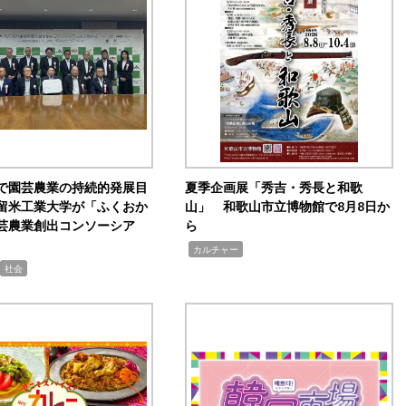
で園芸農業の持続的発展目
夏季企画展「秀吉・秀長と和歌
留米工業大学が「ふくおか
山」 和歌山市立博物館で8月8日か
芸農業創出コンソーシア
ら
,
カルチャー
社会