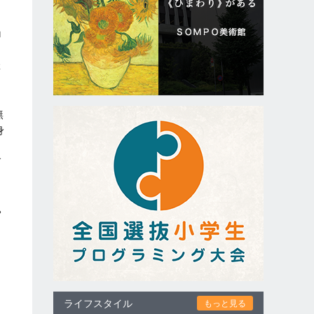
ョ
催
無
身
ト
グ
ゃ
ライフスタイル
もっと見る