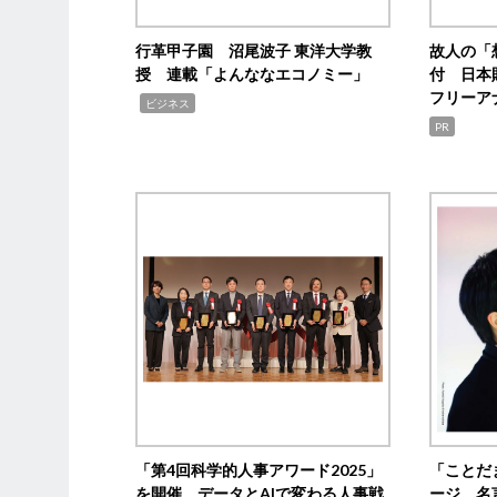
行革甲子園 沼尾波子 東洋大学教
故人の「
授 連載「よんななエコノミー」
付 日本
フリーア
,
ビジネス
PR
「第4回科学的人事アワード2025」
「ことだ
を開催 データとAIで変わる人事戦
ージ 名