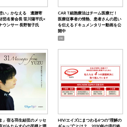
想い」かなえる 遺贈寄
CAR T細胞療法はチーム医療だ！
財団名誉会長 笹川陽平氏×
医療従事者の情熱、患者さんの思い
ナウンサー 長野智子氏
を伝えるドキュメンタリー動画を公
開中
PR
ま」宿る羽生結弦のメッセ
HIV/エイズにまつわる6つの“理解の
言がもたらす心の平穏と潤
ギャップ”とは？ 2030年の流行終