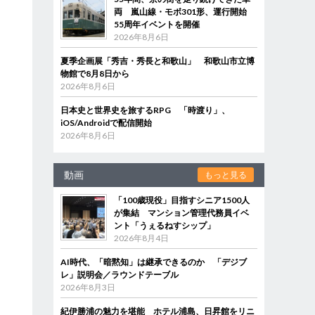
両 嵐山線・モボ301形、運行開始
55周年イベントを開催
2026年8月6日
夏季企画展「秀吉・秀長と和歌山」 和歌山市立博
物館で8月8日から
2026年8月6日
日本史と世界史を旅するRPG 「時渡り」、
iOS/Androidで配信開始
2026年8月6日
動画
もっと見る
「100歳現役」目指すシニア1500人
が集結 マンション管理代務員イベ
ント「うぇるねすシップ」
2026年8月4日
AI時代、「暗黙知」は継承できるのか 「デジブ
レ」説明会／ラウンドテーブル
2026年8月3日
紀伊勝浦の魅力を堪能 ホテル浦島、日昇館をリニ