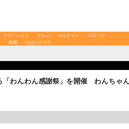
ファッション
グルメ
カルチャー
スポーツ
ス
動画
はばたけラボ
る「わんわん感謝祭」を開催 わんちゃ