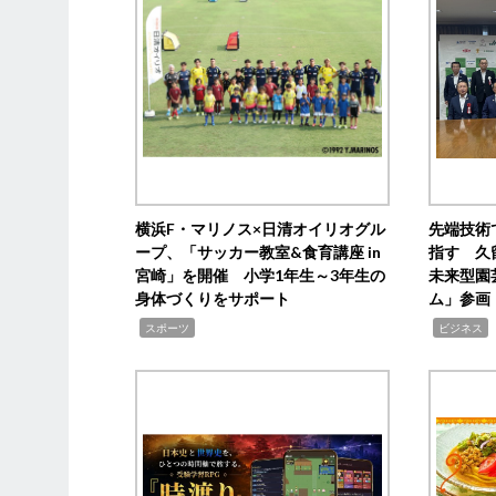
横浜F・マリノス×日清オイリオグル
先端技術
ープ、「サッカー教室&食育講座 in
指す 久
宮崎」を開催 小学1年生～3年生の
未来型園
身体づくりをサポート
ム」参画
,
,
,
スポーツ
ビジネス