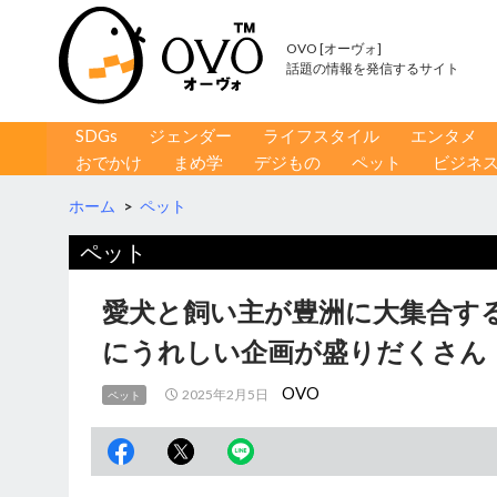
OVO [オーヴォ]
話題の情報を発信するサイト
コンテンツへ移動
検
SDGs
ジェンダー
ライフスタイル
エンタメ
索
おでかけ
まめ学
デジもの
ペット
ビジネ
ホーム
>
ペット
ペット
愛犬と飼い主が豊洲に大集合す
にうれしい企画が盛りだくさん
OVO
2025年2月5日
ペット