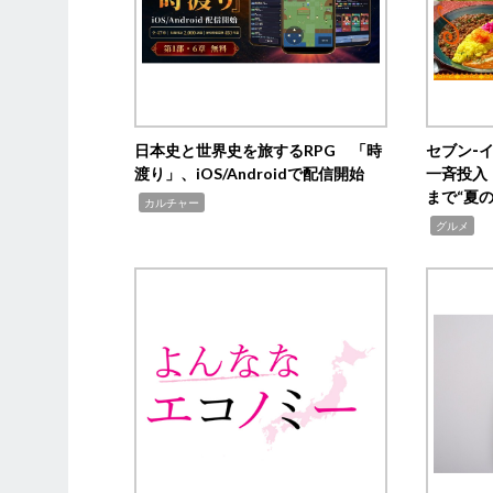
日本史と世界史を旅するRPG 「時
セブン‐
渡り」、iOS/Androidで配信開始
一斉投入
まで“夏
,
カルチャー
,
グルメ