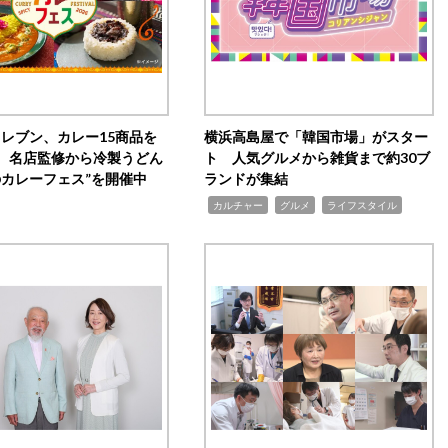
イレブン、カレー15商品を
横浜高島屋で「韓国市場」がスター
 名店監修から冷製うどん
ト 人気グルメから雑貨まで約30ブ
のカレーフェス”を開催中
ランドが集結
,
,
,
カルチャー
グルメ
ライフスタイル