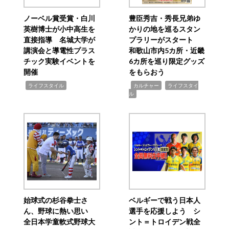
ノーベル賞受賞・白川
豊臣秀吉・秀長兄弟ゆ
英樹博士が小中高生を
かりの地を巡るスタン
直接指導 名城大学が
プラリーがスタート
講演会と導電性プラス
和歌山市内5カ所・近畿
チック実験イベントを
6カ所を巡り限定グッズ
開催
をもらおう
,
,
,
ライフスタイル
カルチャー
ライフスタイ
ル
始球式の杉谷拳士さ
ベルギーで戦う日本人
ん、野球に熱い思い
選手を応援しよう シ
全日本学童軟式野球大
ント＝トロイデン戦全