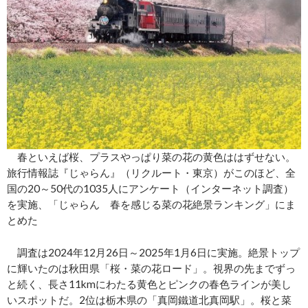
春といえば桜、プラスやっぱり菜の花の黄色ははずせない。
旅行情報誌『じゃらん』（リクルート・東京）がこのほど、全
国の20～50代の1035人にアンケート（インターネット調査）
を実施、「じゃらん 春を感じる菜の花絶景ランキング」にま
とめた
調査は2024年12月26日～2025年1月6日に実施。絶景トップ
に輝いたのは秋田県「桜・菜の花ロード」。視界の先までずっ
と続く、長さ11kmにわたる黄色とピンクの春色ラインが美し
いスポットだ。2位は栃木県の「真岡鐵道北真岡駅」。桜と菜