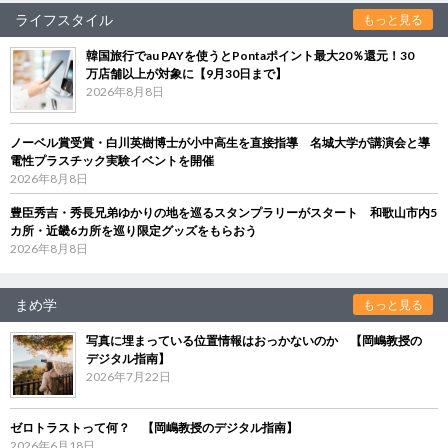
ライフスタイル
もっと見る
韓国旅行でau PAYを使うとPontaポイント最大20％還元！30
万店舗以上が対象に【9月30日まで】
2026年8月8日
ノーベル賞受賞・白川英樹博士が小中高生を直接指導 名城大学が講演会と導
電性プラスチック実験イベントを開催
2026年8月8日
豊臣秀吉・秀長兄弟ゆかりの地を巡るスタンプラリーがスタート 和歌山市内5
カ所・近畿6カ所を巡り限定グッズをもらおう
2026年8月8日
まめ学
もっと見る
写真に埋まっている位置情報はおっかないのか 【岡嶋教授の
デジタル指南】
2026年7月22日
ゼロトラストって何？ 【岡嶋教授のデジタル指南】
2026年6月18日