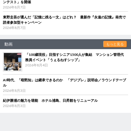
ンテスト」を開催
2026年8月7日
東野圭吾が選んだ「記憶に残る一文」はどれ？ 最新作『永遠の記憶』発売で
読者参加型キャンペーン
2026年8月7日
動画
もっと見る
「100歳現役」目指すシニア1500人が集結 マンション管理代
務員イベント「うぇるねすシップ」
2026年8月4日
AI時代、「暗黙知」は継承できるのか 「デジブレ」説明会／ラウンドテーブ
ル
2026年8月3日
紀伊勝浦の魅力を堪能 ホテル浦島、日昇館をリニューアル
2026年8月3日