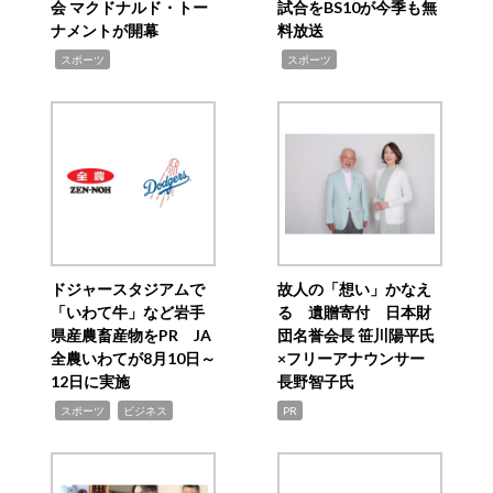
会 マクドナルド・トー
試合をBS10が今季も無
ナメントが開幕
料放送
,
,
スポーツ
スポーツ
ドジャースタジアムで
故人の「想い」かなえ
「いわて牛」など岩手
る 遺贈寄付 日本財
県産農畜産物をPR JA
団名誉会長 笹川陽平氏
全農いわてが8月10日～
×フリーアナウンサー
12日に実施
長野智子氏
,
,
スポーツ
ビジネス
PR