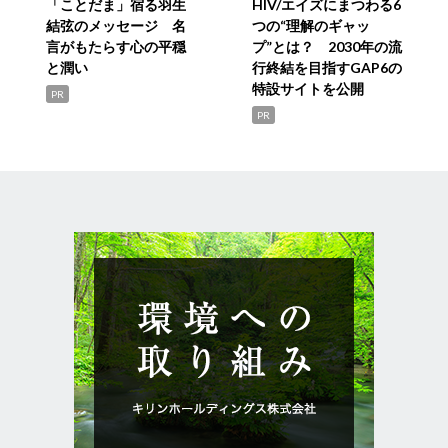
「ことだま」宿る羽生
HIV/エイズにまつわる6
結弦のメッセージ 名
つの“理解のギャッ
言がもたらす心の平穏
プ”とは？ 2030年の流
と潤い
行終結を目指すGAP6の
特設サイトを公開
PR
PR