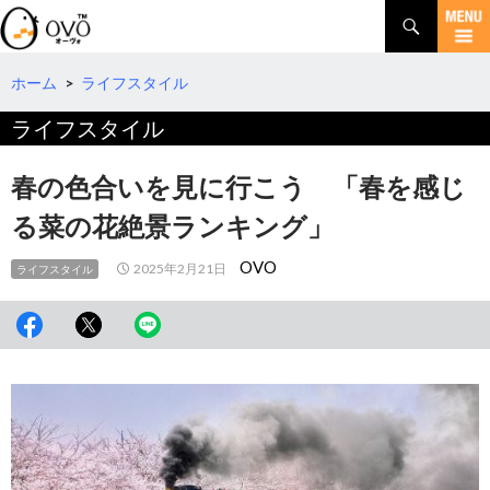
検
索
コ
ン
テ
ホーム
>
ライフスタイル
ン
ライフスタイル
ツ
へ
移
春の色合いを見に行こう 「春を感じ
動
る菜の花絶景ランキング」
OVO
2025年2月21日
ライフスタイル