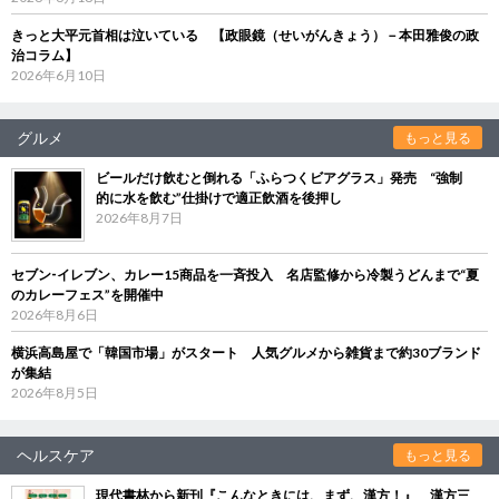
きっと大平元首相は泣いている 【政眼鏡（せいがんきょう）－本田雅俊の政
治コラム】
2026年6月10日
グルメ
もっと見る
ビールだけ飲むと倒れる「ふらつくビアグラス」発売 “強制
的に水を飲む”仕掛けで適正飲酒を後押し
2026年8月7日
セブン‐イレブン、カレー15商品を一斉投入 名店監修から冷製うどんまで“夏
のカレーフェス”を開催中
2026年8月6日
横浜高島屋で「韓国市場」がスタート 人気グルメから雑貨まで約30ブランド
が集結
2026年8月5日
ヘルスケア
もっと見る
現代書林から新刊『こんなときには、まず、漢方！』 漢方三