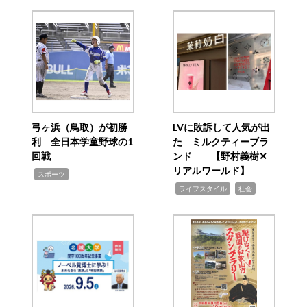
弓ヶ浜（鳥取）が初勝
LVに敗訴して人気が出
利 全日本学童野球の1
た ミルクティーブラ
回戦
ンド 【野村義樹✕
リアルワールド】
,
スポーツ
,
,
ライフスタイル
社会