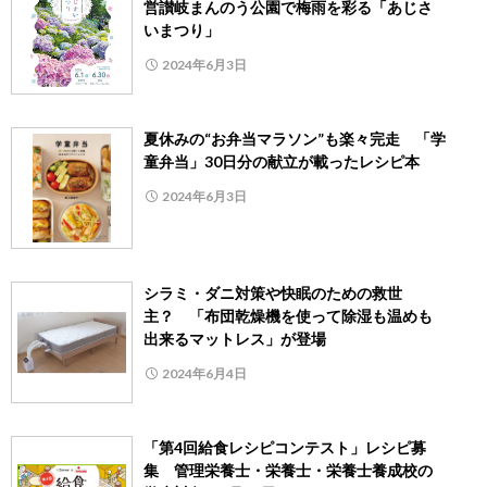
営讃岐まんのう公園で梅雨を彩る「あじさ
いまつり」
2024年6月3日
夏休みの“お弁当マラソン”も楽々完走 「学
童弁当」30日分の献立が載ったレシピ本
2024年6月3日
シラミ・ダニ対策や快眠のための救世
主？ 「布団乾燥機を使って除湿も温めも
出来るマットレス」が登場
2024年6月4日
「第4回給食レシピコンテスト」レシピ募
集 管理栄養士・栄養士・栄養士養成校の