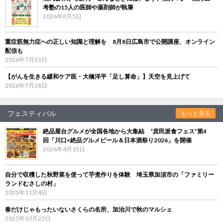
考塾の15人の医師や薬剤師が執筆
2026年8月5日
重症筋無力症への正しい知識と理解を 8月8日広島市で公開講座、オンライン
配信も
2026年7月31日
【がんを生きる緩和ケア医・大橋洋平「足し算命」】天空を見上げて
2026年7月28日
フェスティバル
もっと見る
絶品屋台グルメが全国各地から大集結 “庶民派食フェス”第4
回「川口×絶品グルメビール＆日本酒祭り2026」を開催
2026年4月15日
自分で収穫した秋野菜を使って芋煮作りを体験 埼玉県加須市の「ファミリー
ランドむさしの村」
2025年11月4日
春だけじゃもったいないさくらの名所、加治川で秋のマルシェ
2025年10月23日