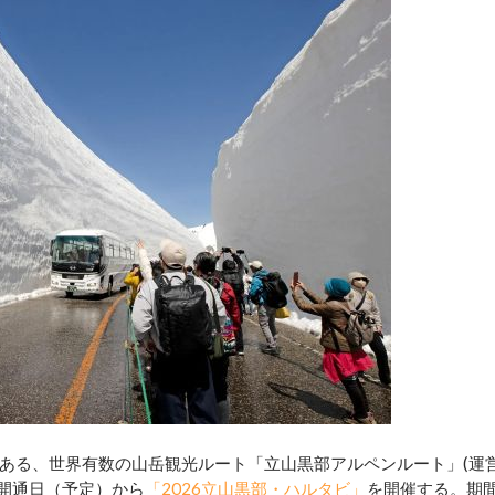
ある、世界有数の山岳観光ルート「立山黒部アルペンルート」(運
線開通日（予定）から
「2026立山黒部・ハルタビ」
を開催する。期