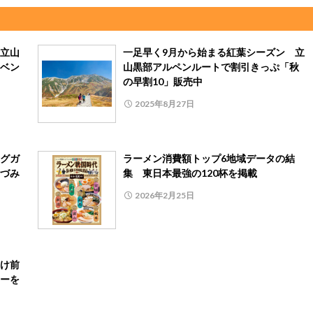
立山
一足早く9月から始まる紅葉シーズン 立
ベン
山黒部アルペンルートで割引きっぷ「秋
の早割10」販売中
2025年8月27日
グガ
ラーメン消費額トップ6地域データの結
づみ
集 東日本最強の120杯を掲載
2026年2月25日
け前
ーを