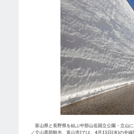
富山県と長野県を結ぶ中部山岳国立公園・立山に
／立山黒部観光、富山市)では、4月15日(水)の全