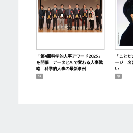
「第4回科学的人事アワード2025」
「ことだ
を開催 データとAIで変わる人事戦
ージ 名
略 科学的人事の最新事例
い
PR
PR