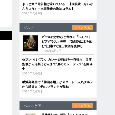
きっと大平元首相は泣いている 【政眼鏡（せいが
んきょう）－本田雅俊の政治コラム】
2026年6月10日
グルメ
もっと見る
ビールだけ飲むと倒れる「ふらつく
ビアグラス」発売 “強制的に水を飲
む”仕掛けで適正飲酒を後押し
2026年8月7日
セブン‐イレブン、カレー15商品を一斉投入 名店
監修から冷製うどんまで“夏のカレーフェス”を開催
中
2026年8月6日
横浜高島屋で「韓国市場」がスタート 人気グルメ
から雑貨まで約30ブランドが集結
2026年8月5日
ヘルスケア
もっと見る
現代書林から新刊『こんなときに