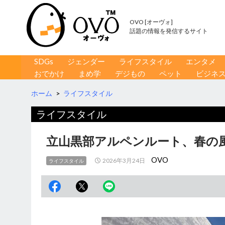
OVO [オーヴォ]
話題の情報を発信するサイト
コンテンツへ移動
検
SDGs
ジェンダー
ライフスタイル
エンタメ
索
おでかけ
まめ学
デジもの
ペット
ビジネ
ホーム
>
ライフスタイル
ライフスタイル
立山黒部アルペンルート、春の
OVO
2026年3月24日
ライフスタイル