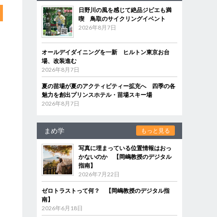
日野川の風を感じて絶品ジビエも満
喫 鳥取のサイクリングイベント
2026年8月7日
オールデイダイニングを一新 ヒルトン東京お台
場、改装進む
2026年8月7日
夏の苗場が夏のアクティビティー拡充へ 四季の各
魅力を創出プリンスホテル・苗場スキー場
2026年8月7日
まめ学
もっと見る
写真に埋まっている位置情報はおっ
かないのか 【岡嶋教授のデジタル
指南】
2026年7月22日
ゼロトラストって何？ 【岡嶋教授のデジタル指
南】
2026年6月18日