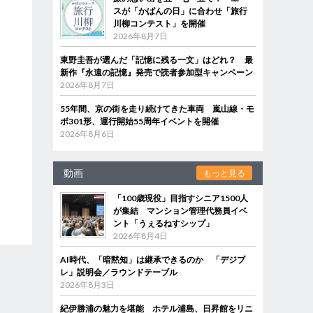
スが「かばんの日」に合わせ「旅行
川柳コンテスト」を開催
2026年8月7日
東野圭吾が選んだ「記憶に残る一文」はどれ？ 最
新作『永遠の記憶』発売で読者参加型キャンペーン
2026年8月7日
55年間、京の街を走り続けてきた車両 嵐山線・モ
ボ301形、運行開始55周年イベントを開催
2026年8月6日
動画
もっと見る
「100歳現役」目指すシニア1500人
が集結 マンション管理代務員イベ
ント「うぇるねすシップ」
2026年8月4日
AI時代、「暗黙知」は継承できるのか 「デジブ
レ」説明会／ラウンドテーブル
2026年8月3日
紀伊勝浦の魅力を堪能 ホテル浦島、日昇館をリニ