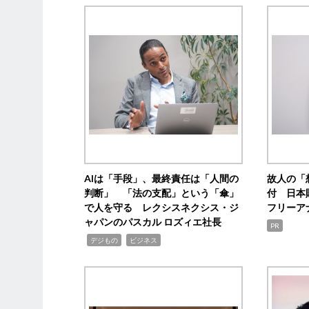
AIは「手段」、最終責任は「人間の
故人の「
判断」 「法の支配」という「傘」
付 日本
で人を守る レクシスネクシス・ジ
フリーア
ャパンのパスカル ロズィエ社長
PR
,
,
デジもの
ビジネス