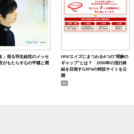
ま」宿る羽生結弦のメッセ
HIV/エイズにまつわる6つの“理解の
言がもたらす心の平穏と潤
ギャップ”とは？ 2030年の流行終
結を目指すGAP6の特設サイトを公
開
PR