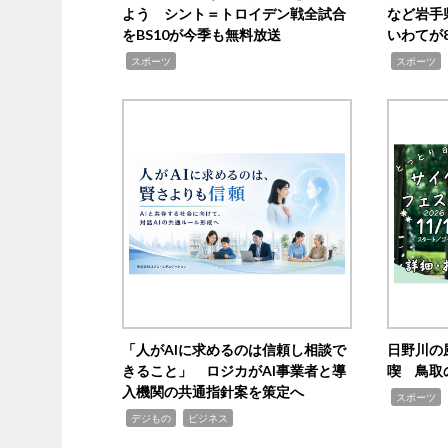
よう シント＝トロイデン戦全試合
など岩手
をBS10が今季も無料放送
いわてが8
,
,
,
スポーツ
スポーツ
「人がAIに求めるのは信頼し相談で
日野川の
きること」 ロジカがAI事業者と導
喫 鳥取
入機関の共通指針案を策定へ
,
スポーツ
,
,
デジもの
ビジネス