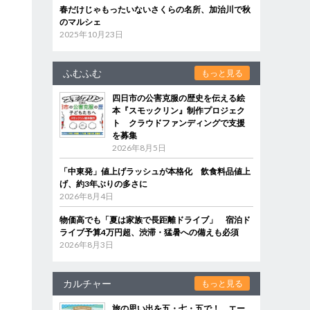
春だけじゃもったいないさくらの名所、加治川で秋
のマルシェ
2025年10月23日
ふむふむ
もっと見る
四日市の公害克服の歴史を伝える絵
本『スモックリン』制作プロジェク
ト クラウドファンディングで支援
を募集
2026年8月5日
「中東発」値上げラッシュが本格化 飲食料品値上
げ、約3年ぶりの多さに
2026年8月4日
物価高でも「夏は家族で長距離ドライブ」 宿泊ド
ライブ予算4万円超、渋滞・猛暑への備えも必須
2026年8月3日
カルチャー
もっと見る
旅の思い出を五・七・五で！ エー