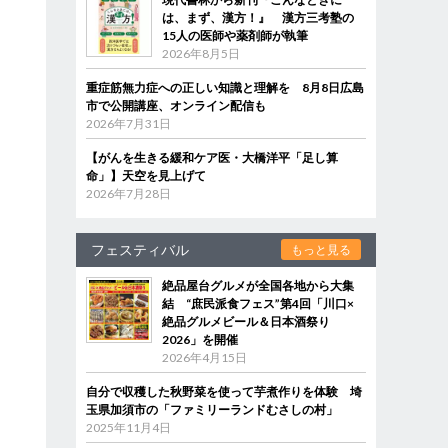
は、まず、漢方！』 漢方三考塾の
15人の医師や薬剤師が執筆
2026年8月5日
重症筋無力症への正しい知識と理解を 8月8日広島
市で公開講座、オンライン配信も
2026年7月31日
【がんを生きる緩和ケア医・大橋洋平「足し算
命」】天空を見上げて
2026年7月28日
フェスティバル
もっと見る
絶品屋台グルメが全国各地から大集
結 “庶民派食フェス”第4回「川口×
絶品グルメビール＆日本酒祭り
2026」を開催
2026年4月15日
自分で収穫した秋野菜を使って芋煮作りを体験 埼
玉県加須市の「ファミリーランドむさしの村」
2025年11月4日