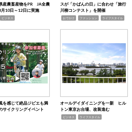
県産農畜産物をPR JA全農
スが「かばんの日」に合わせ「旅行
月10日～12日に実施
川柳コンテスト」を開催
,
,
,
ビジネス
おでかけ
ファッション
ライフスタイル
風を感じて絶品ジビエも満
オールデイダイニングを一新 ヒル
のサイクリングイベント
トン東京お台場、改装進む
,
,
ビジネス
ライフスタイル