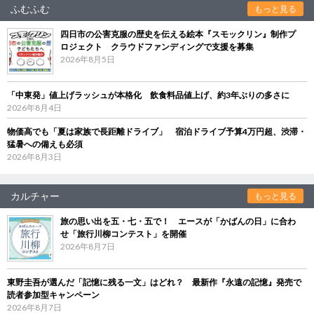
ふむふむ
もっと見る
四日市の公害克服の歴史を伝える絵本『スモックリン』制作プ
ロジェクト クラウドファンディングで支援を募集
2026年8月5日
「中東発」値上げラッシュが本格化 飲食料品値上げ、約3年ぶりの多さに
2026年8月4日
物価高でも「夏は家族で長距離ドライブ」 宿泊ドライブ予算4万円超、渋滞・
猛暑への備えも必須
2026年8月3日
カルチャー
もっと見る
旅の思い出を五・七・五で！ エースが「かばんの日」に合わ
せ「旅行川柳コンテスト」を開催
2026年8月7日
東野圭吾が選んだ「記憶に残る一文」はどれ？ 最新作『永遠の記憶』発売で
読者参加型キャンペーン
2026年8月7日