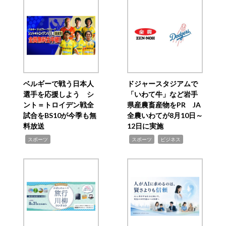
ベルギーで戦う日本人
ドジャースタジアムで
選手を応援しよう シ
「いわて牛」など岩手
ント＝トロイデン戦全
県産農畜産物をPR JA
試合をBS10が今季も無
全農いわてが8月10日～
料放送
12日に実施
,
,
,
スポーツ
スポーツ
ビジネス