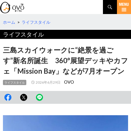
検
索
コ
ン
テ
ホーム
>
ライフスタイル
ン
ライフスタイル
ツ
へ
移
三島スカイウォークに“絶景を過ご
動
す”新名所誕生 360°展望デッキやカフ
ェ「Mission Bay」などが7月オープン
OVO
2026年6月29日
ライフスタイル