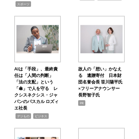
,
スポーツ
AIは「手段」、最終責
故人の「想い」かなえ
任は「人間の判断」
る 遺贈寄付 日本財
「法の支配」という
団名誉会長 笹川陽平氏
「傘」で人を守る レ
×フリーアナウンサー
クシスネクシス・ジャ
長野智子氏
パンのパスカル ロズィ
PR
エ社長
,
,
デジもの
ビジネス