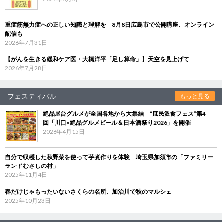
重症筋無力症への正しい知識と理解を 8月8日広島市で公開講座、オンライン
配信も
2026年7月31日
【がんを生きる緩和ケア医・大橋洋平「足し算命」】天空を見上げて
2026年7月28日
フェスティバル
もっと見る
絶品屋台グルメが全国各地から大集結 “庶民派食フェス”第4
回「川口×絶品グルメビール＆日本酒祭り2026」を開催
2026年4月15日
自分で収穫した秋野菜を使って芋煮作りを体験 埼玉県加須市の「ファミリー
ランドむさしの村」
2025年11月4日
春だけじゃもったいないさくらの名所、加治川で秋のマルシェ
2025年10月23日