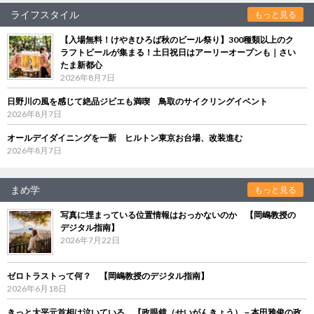
ライフスタイル
もっと見る
【入場無料！けやきひろば秋のビール祭り】300種類以上のク
ラフトビールが集まる！土日祝日はアーリーオープンも｜さい
たま新都心
2026年8月7日
日野川の風を感じて絶品ジビエも満喫 鳥取のサイクリングイベント
2026年8月7日
オールデイダイニングを一新 ヒルトン東京お台場、改装進む
2026年8月7日
まめ学
もっと見る
写真に埋まっている位置情報はおっかないのか 【岡嶋教授の
デジタル指南】
2026年7月22日
ゼロトラストって何？ 【岡嶋教授のデジタル指南】
2026年6月18日
きっと大平元首相は泣いている 【政眼鏡（せいがんきょう）－本田雅俊の政