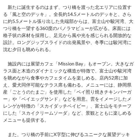
新たに誕生するのはまず、つり橋を渡った北エリアに位置す
る「風と空のデッキ」。全長約14.5メートルのデッキと、さら
に約5.5メートル張り出した先端部からは、富士山や駿河湾、大
つり橋を一望する360度のパノラマビューが広がる。床面には
格子状の床材を採用し、足元から風や光を感じられる開放的な
設計。ロングジップスライドの出発風景や、冬季には駿河湾に
沈む夕日も眺められる。
施設内には展望カフェ「Mission Bay」もオープン。大きなガ
ラス面と木造のダイナミックな構造が特徴で、富士山や駿河湾
を眺めながら食事やカフェタイムを楽しめる。店内52席に加
え、愛犬同伴可能なテラス席も備わる。メニューには、静岡県
産「ごとうのたまご」を使用した「ベイ照り焼きチキンバーガ
ー」や「ベイエッグサンド」などを用意。雲をイメージしたメ
レンゲが特徴の「スカイダッチベイビー」、富士山をモチーフ
にした「スカイクリームソーダ」など、景観とともに楽しめる
メニューも提供する。
また、つり橋の手前にX字型に伸びるユニークな展望デッキ