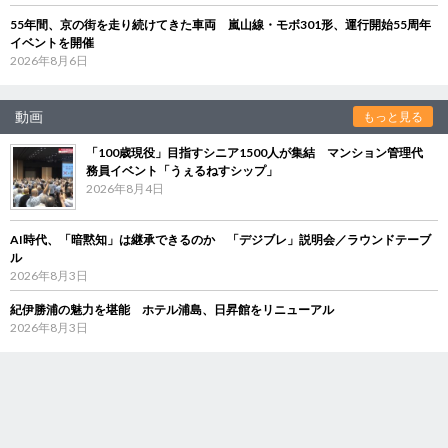
55年間、京の街を走り続けてきた車両 嵐山線・モボ301形、運行開始55周年
イベントを開催
2026年8月6日
動画
もっと見る
「100歳現役」目指すシニア1500人が集結 マンション管理代
務員イベント「うぇるねすシップ」
2026年8月4日
AI時代、「暗黙知」は継承できるのか 「デジブレ」説明会／ラウンドテーブ
ル
2026年8月3日
紀伊勝浦の魅力を堪能 ホテル浦島、日昇館をリニューアル
2026年8月3日