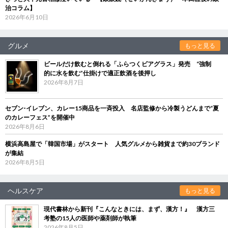
治コラム】
2026年6月10日
グルメ
もっと見る
ビールだけ飲むと倒れる「ふらつくビアグラス」発売 “強制
的に水を飲む”仕掛けで適正飲酒を後押し
2026年8月7日
セブン‐イレブン、カレー15商品を一斉投入 名店監修から冷製うどんまで“夏
のカレーフェス”を開催中
2026年8月6日
横浜高島屋で「韓国市場」がスタート 人気グルメから雑貨まで約30ブランド
が集結
2026年8月5日
ヘルスケア
もっと見る
現代書林から新刊『こんなときには、まず、漢方！』 漢方三
考塾の15人の医師や薬剤師が執筆
2026年8月5日