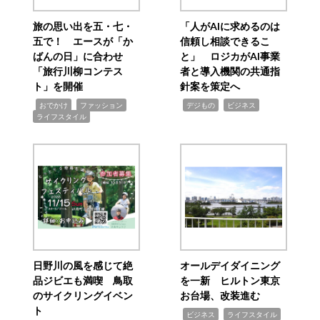
旅の思い出を五・七・
「人がAIに求めるのは
五で！ エースが「か
信頼し相談できるこ
ばんの日」に合わせ
と」 ロジカがAI事業
「旅行川柳コンテス
者と導入機関の共通指
ト」を開催
針案を策定へ
,
,
,
,
,
おでかけ
ファッション
デジもの
ビジネス
ライフスタイル
日野川の風を感じて絶
オールデイダイニング
品ジビエも満喫 鳥取
を一新 ヒルトン東京
のサイクリングイベン
お台場、改装進む
ト
,
,
ビジネス
ライフスタイル