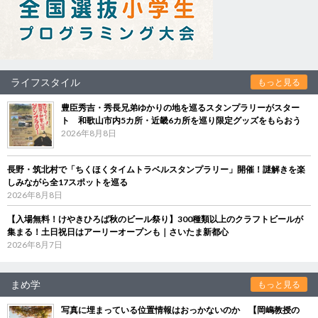
ライフスタイル
もっと見る
豊臣秀吉・秀長兄弟ゆかりの地を巡るスタンプラリーがスター
ト 和歌山市内5カ所・近畿6カ所を巡り限定グッズをもらおう
2026年8月8日
長野・筑北村で「ちくほくタイムトラベルスタンプラリー」開催！謎解きを楽
しみながら全17スポットを巡る
2026年8月8日
【入場無料！けやきひろば秋のビール祭り】300種類以上のクラフトビールが
集まる！土日祝日はアーリーオープンも｜さいたま新都心
2026年8月7日
まめ学
もっと見る
写真に埋まっている位置情報はおっかないのか 【岡嶋教授の