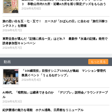
ト 和歌山市内5カ所・近畿6カ所を巡り限定グッズをもらおう
2026年8月8日
旅の思い出を五・七・五で！ エースが「かばんの日」に合わせ「旅行川柳コ
ンテスト」を開催
2026年8月7日
東野圭吾が選んだ「記憶に残る一文」はどれ？ 最新作『永遠の記憶』発売で
読者参加型キャンペーン
2026年8月7日
動画
もっと見る
「100歳現役」目指すシニア1500人が集結 マンション管理代
務員イベント「うぇるねすシップ」
2026年8月4日
AI時代、「暗黙知」は継承できるのか 「デジブレ」説明会／ラウンドテーブ
ル
2026年8月3日
紀伊勝浦の魅力を堪能 ホテル浦島、日昇館をリニューアル