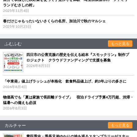
ランドむさしの村」
2025年11月4日
春だけじゃもったいないさくらの名所、加治川で秋のマルシェ
2025年10月23日
ふむふむ
もっと見る
四日市の公害克服の歴史を伝える絵本『スモックリン』制作プ
ロジェクト クラウドファンディングで支援を募集
2026年8月5日
「中東発」値上げラッシュが本格化 飲食料品値上げ、約3年ぶりの多さに
2026年8月4日
物価高でも「夏は家族で長距離ドライブ」 宿泊ドライブ予算4万円超、渋滞・
猛暑への備えも必須
2026年8月3日
カルチャー
もっと見る
豊臣秀吉・秀長兄弟ゆかりの地を巡るスタンプラリーがスター