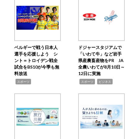
ベルギーで戦う日本人
ドジャースタジアムで
選手を応援しよう シ
「いわて牛」など岩手
ント＝トロイデン戦全
県産農畜産物をPR JA
試合をBS10が今季も無
全農いわてが8月10日～
料放送
12日に実施
,
,
,
スポーツ
スポーツ
ビジネス