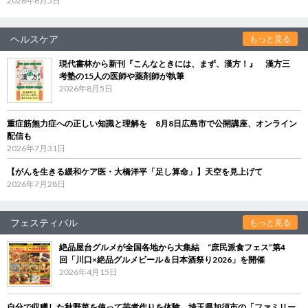
2026年8月5日
ヘルスケア
もっと見る
現代書林から新刊『こんなときには、まず、漢方！』 漢方三
考塾の15人の医師や薬剤師が執筆
2026年8月5日
重症筋無力症への正しい知識と理解を 8月8日広島市で公開講座、オンライン
配信も
2026年7月31日
【がんを生きる緩和ケア医・大橋洋平「足し算命」】天空を見上げて
2026年7月28日
フェスティバル
もっと見る
絶品屋台グルメが全国各地から大集結 “庶民派食フェス”第4
回「川口×絶品グルメビール＆日本酒祭り2026」を開催
2026年4月15日
自分で収穫した秋野菜を使って芋煮作りを体験 埼玉県加須市の「ファミリー