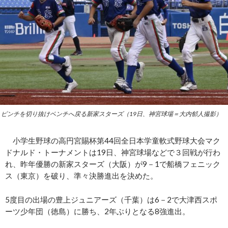
ピンチを切り抜けベンチへ戻る新家スターズ（19日、神宮球場＝大内郁人撮影）
小学生野球の高円宮賜杯第44回全日本学童軟式野球大会マク
ドナルド・トーナメントは19日、神宮球場などで３回戦が行わ
れ、昨年優勝の新家スターズ（大阪）が9－1で船橋フェニック
ス（東京）を破り、準々決勝進出を決めた。
5度目の出場の豊上ジュニアーズ（千葉）は6－2で大津西スポ
ーツ少年団（徳島）に勝ち、2年ぶりとなる8強進出。