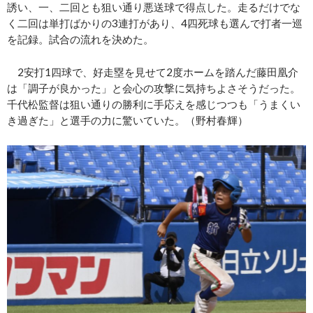
誘い、一、二回とも狙い通り悪送球で得点した。走るだけでな
く二回は単打ばかりの3連打があり、4四死球も選んで打者一巡
を記録。試合の流れを決めた。
2安打1四球で、好走塁を見せて2度ホームを踏んだ藤田凰介
は「調子が良かった」と会心の攻撃に気持ちよさそうだった。
千代松監督は狙い通りの勝利に手応えを感じつつも「うまくい
き過ぎた」と選手の力に驚いていた。（野村春輝）