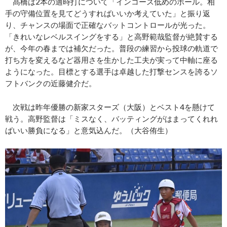
髙橋は2本の適時打について「インコース低めのボール。相
手の守備位置を見てどうすればいいか考えていた」と振り返
り、チャンスの場面で正確なバットコントロールが光った。
「きれいなレベルスイングをする」と高野範哉監督が絶賛する
が、今年の春までは補欠だった。普段の練習から投球の軌道で
打ち方を変えるなど器用さを生かした工夫が実って中軸に座る
ようになった。目標とする選手は卓越した打撃センスを誇るソ
フトバンクの近藤健介だ。
次戦は昨年優勝の新家スターズ（大阪）とベスト4を懸けて
戦う。高野監督は「ミスなく、バッティングがはまってくれれ
ばいい勝負になる」と意気込んだ。（大谷侑生）