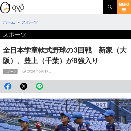
検
索
コ
ン
テ
ホーム
>
スポーツ
ン
スポーツ
ツ
へ
移
全日本学童軟式野球の3回戦 新家（大
動
阪）、豊上（千葉）が8強入り
2024年8月19日
スポーツ