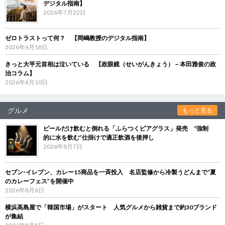
デジタル指南】
2026年7月22日
ゼロトラストって何？ 【岡嶋教授のデジタル指南】
2026年6月18日
きっと大平元首相は泣いている 【政眼鏡（せいがんきょう）－本田雅俊の政
治コラム】
2026年6月10日
グルメ
もっと見る
ビールだけ飲むと倒れる「ふらつくビアグラス」発売 “強制
的に水を飲む”仕掛けで適正飲酒を後押し
2026年8月7日
セブン‐イレブン、カレー15商品を一斉投入 名店監修から冷製うどんまで“夏
のカレーフェス”を開催中
2026年8月6日
横浜高島屋で「韓国市場」がスタート 人気グルメから雑貨まで約30ブランド
が集結