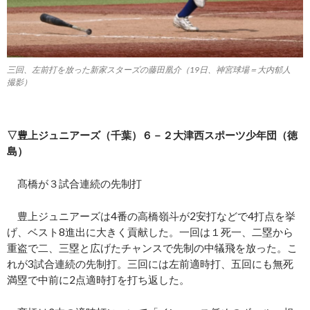
三回、左前打を放った新家スターズの藤田凰介（19日、神宮球場＝大内郁人
撮影）
▽豊上ジュニアーズ（千葉）６－２大津西スポーツ少年団（徳
島）
髙橋が３試合連続の先制打
豊上ジュニアーズは4番の高橋嶺斗が2安打などで4打点を挙
げ、ベスト8進出に大きく貢献した。一回は１死一、二塁から
重盗で二、三塁と広げたチャンスで先制の中犠飛を放った。こ
れが3試合連続の先制打。三回には左前適時打、五回にも無死
満塁で中前に2点適時打を打ち返した。