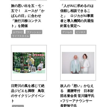
旅の思い出を五・七・
「人がAIに求めるのは
五で！ エースが「か
信頼し相談できるこ
ばんの日」に合わせ
と」 ロジカがAI事業
「旅行川柳コンテス
者と導入機関の共通指
ト」を開催
針案を策定へ
,
,
,
,
,
おでかけ
ファッション
デジもの
ビジネス
ライフスタイル
日野川の風を感じて絶
故人の「想い」かなえ
品ジビエも満喫 鳥取
る 遺贈寄付 日本財
のサイクリングイベン
団名誉会長 笹川陽平氏
ト
×フリーアナウンサー
長野智子氏
,
スポーツ