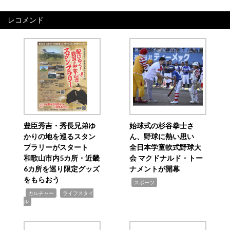
レコメンド
豊臣秀吉・秀長兄弟ゆ
始球式の杉谷拳士さ
かりの地を巡るスタン
ん、野球に熱い思い
プラリーがスタート
全日本学童軟式野球大
和歌山市内5カ所・近畿
会 マクドナルド・トー
6カ所を巡り限定グッズ
ナメントが開幕
をもらおう
,
スポーツ
,
,
カルチャー
ライフスタイ
ル