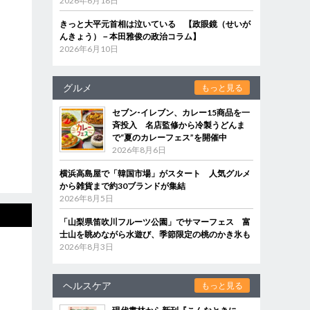
2026年6月18日
きっと大平元首相は泣いている 【政眼鏡（せいが
んきょう）－本田雅俊の政治コラム】
2026年6月10日
グルメ
もっと見る
セブン‐イレブン、カレー15商品を一
斉投入 名店監修から冷製うどんま
で“夏のカレーフェス”を開催中
2026年8月6日
横浜高島屋で「韓国市場」がスタート 人気グルメ
から雑貨まで約30ブランドが集結
2026年8月5日
「山梨県笛吹川フルーツ公園」でサマーフェス 富
士山を眺めながら水遊び、季節限定の桃のかき氷も
2026年8月3日
ヘルスケア
もっと見る