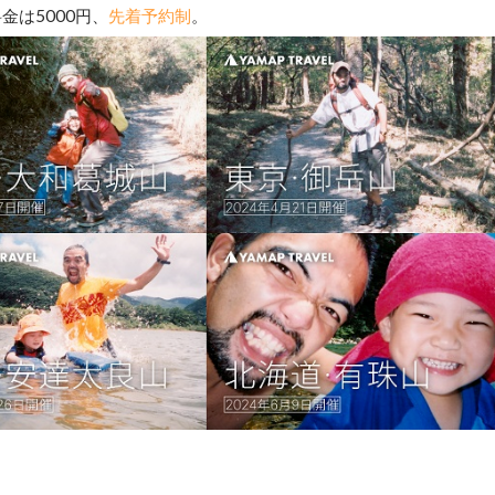
金は5000円、
先着予約制
。