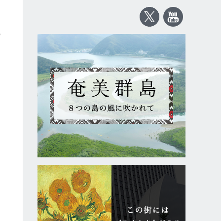
の
を
も