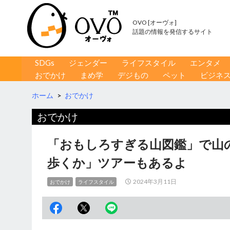
OVO [オーヴォ]
話題の情報を発信するサイト
コンテンツへ移動
検
SDGs
ジェンダー
ライフスタイル
エンタメ
索
おでかけ
まめ学
デジもの
ペット
ビジネ
ホーム
>
おでかけ
おでかけ
「おもしろすぎる山図鑑」で山
歩くか」ツアーもあるよ
2024年3月11日
おでかけ
ライフスタイル