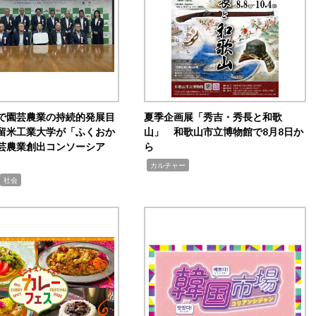
で園芸農業の持続的発展目
夏季企画展「秀吉・秀長と和歌
留米工業大学が「ふくおか
山」 和歌山市立博物館で8月8日か
芸農業創出コンソーシア
ら
,
カルチャー
社会