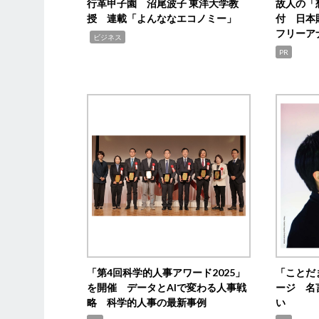
行革甲子園 沼尾波子 東洋大学教
故人の「
授 連載「よんななエコノミー」
付 日本
フリーア
,
ビジネス
PR
「第4回科学的人事アワード2025」
「ことだ
を開催 データとAIで変わる人事戦
ージ 名
略 科学的人事の最新事例
い