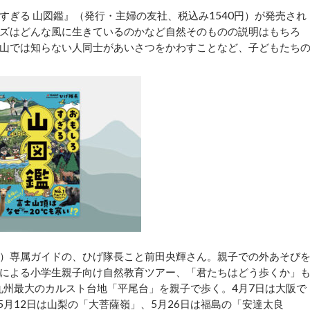
ぎる 山図鑑』（発行・主婦の友社、税込み1540円）が発売され
ズはどんな風に生きているのかなど自然そのものの説明はもちろ
山では知らない人同士があいさつをかわすことなど、子どもたち
）専属ガイドの、ひげ隊長こと前田央輝さん。親子での外あそび
による小学生親子向け自然教育ツアー、「君たちはどう歩くか」
九州最大のカルスト台地「平尾台」を親子で歩く。4月7日は大阪で
5月12日は山梨の「大菩薩嶺」、5月26日は福島の「安達太良