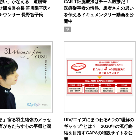
想い」かなえる 遺贈寄
CAR T細胞療法はチーム医療だ！
財団名誉会長 笹川陽平氏×
医療従事者の情熱、患者さんの思い
ナウンサー 長野智子氏
を伝えるドキュメンタリー動画を公
開中
PR
ま」宿る羽生結弦のメッセ
HIV/エイズにまつわる6つの“理解の
言がもたらす心の平穏と潤
ギャップ”とは？ 2030年の流行終
結を目指すGAP6の特設サイトを公
開