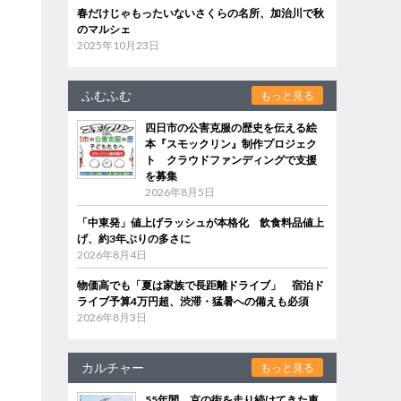
春だけじゃもったいないさくらの名所、加治川で秋
のマルシェ
2025年10月23日
ふむふむ
もっと見る
四日市の公害克服の歴史を伝える絵
本『スモックリン』制作プロジェク
ト クラウドファンディングで支援
を募集
2026年8月5日
「中東発」値上げラッシュが本格化 飲食料品値上
げ、約3年ぶりの多さに
2026年8月4日
物価高でも「夏は家族で長距離ドライブ」 宿泊ド
ライブ予算4万円超、渋滞・猛暑への備えも必須
2026年8月3日
カルチャー
もっと見る
55年間、京の街を走り続けてきた車