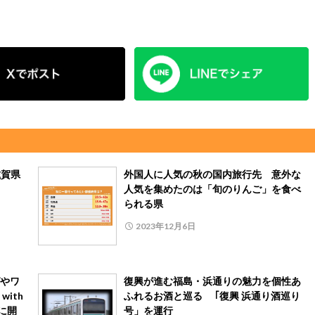
滋賀県
外国人に人気の秋の国内旅行先 意外な
人気を集めたのは「旬のりんご」を食べ
られる県
2023年12月6日
やワ
復興が進む福島・浜通りの魅力を個性あ
with
ふれるお酒と巡る ｢復興 浜通り酒巡り
に開
号」を運行