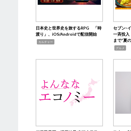
日本史と世界史を旅するRPG 「時
セブン‐
渡り」、iOS/Androidで配信開始
一斉投入
まで“夏
,
カルチャー
,
グルメ