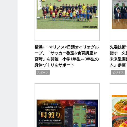
横浜F・マリノス×日清オイリオグル
先端技術
ープ、「サッカー教室&食育講座 in
指す 久
宮崎」を開催 小学1年生～3年生の
未来型園
身体づくりをサポート
ム」参画
,
,
,
スポーツ
ビジネス