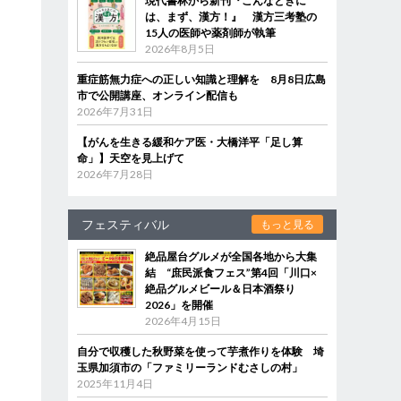
現代書林から新刊『こんなときに
は、まず、漢方！』 漢方三考塾の
15人の医師や薬剤師が執筆
2026年8月5日
重症筋無力症への正しい知識と理解を 8月8日広島
市で公開講座、オンライン配信も
2026年7月31日
【がんを生きる緩和ケア医・大橋洋平「足し算
命」】天空を見上げて
2026年7月28日
フェスティバル
もっと見る
絶品屋台グルメが全国各地から大集
結 “庶民派食フェス”第4回「川口×
絶品グルメビール＆日本酒祭り
2026」を開催
2026年4月15日
自分で収穫した秋野菜を使って芋煮作りを体験 埼
玉県加須市の「ファミリーランドむさしの村」
2025年11月4日