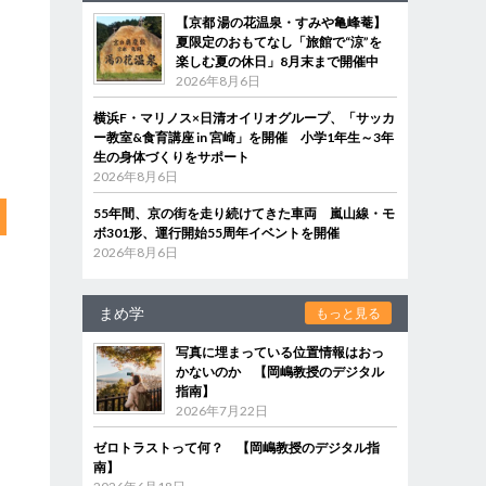
【京都 湯の花温泉・すみや亀峰菴】
夏限定のおもてなし「旅館で“涼”を
楽しむ夏の休日」8月末まで開催中
2026年8月6日
横浜F・マリノス×日清オイリオグループ、「サッカ
ー教室&食育講座 in 宮崎」を開催 小学1年生～3年
生の身体づくりをサポート
2026年8月6日
55年間、京の街を走り続けてきた車両 嵐山線・モ
ボ301形、運行開始55周年イベントを開催
2026年8月6日
まめ学
もっと見る
写真に埋まっている位置情報はおっ
かないのか 【岡嶋教授のデジタル
指南】
2026年7月22日
ゼロトラストって何？ 【岡嶋教授のデジタル指
南】