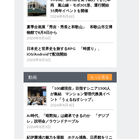
両 嵐山線・モボ301形、運行開始
55周年イベントを開催
2026年8月6日
夏季企画展「秀吉・秀長と和歌山」 和歌山市立博
物館で8月8日から
2026年8月6日
日本史と世界史を旅するRPG 「時渡り」、
iOS/Androidで配信開始
2026年8月6日
動画
もっと見る
「100歳現役」目指すシニア1500人
が集結 マンション管理代務員イベ
ント「うぇるねすシップ」
2026年8月4日
AI時代、「暗黙知」は継承できるのか 「デジブ
レ」説明会／ラウンドテーブル
2026年8月3日
紀伊勝浦の魅力を堪能 ホテル浦島、日昇館をリニ