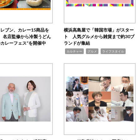
イレブン、カレー15商品を
横浜高島屋で「韓国市場」がスター
 名店監修から冷製うどん
ト 人気グルメから雑貨まで約30ブ
のカレーフェス”を開催中
ランドが集結
,
,
,
カルチャー
グルメ
ライフスタイル