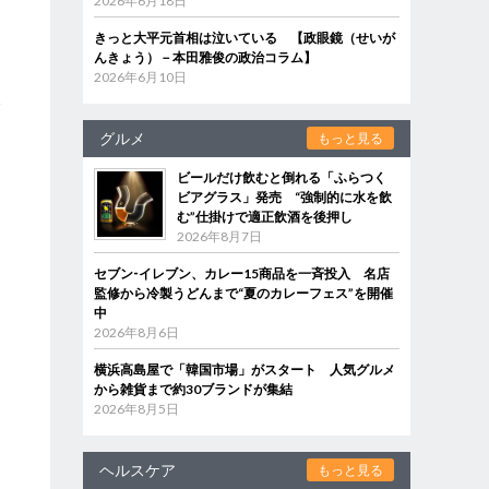
2026年6月18日
きっと大平元首相は泣いている 【政眼鏡（せいが
んきょう）－本田雅俊の政治コラム】
2026年6月10日
い
た
グルメ
もっと見る
わ
ビールだけ飲むと倒れる「ふらつく
ビアグラス」発売 “強制的に水を飲
む”仕掛けで適正飲酒を後押し
2026年8月7日
セブン‐イレブン、カレー15商品を一斉投入 名店
監修から冷製うどんまで“夏のカレーフェス”を開催
中
2026年8月6日
横浜高島屋で「韓国市場」がスタート 人気グルメ
から雑貨まで約30ブランドが集結
2026年8月5日
ヘルスケア
もっと見る