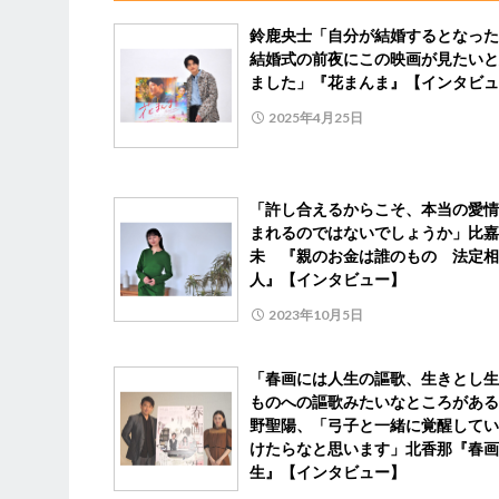
鈴鹿央士「自分が結婚するとなった
結婚式の前夜にこの映画が見たいと
ました」『花まんま』【インタビュ
2025年4月25日
「許し合えるからこそ、本当の愛情
まれるのではないでしょうか」比嘉
未 『親のお金は誰のもの 法定相
人』【インタビュー】
2023年10月5日
「春画には人生の謳歌、生きとし生
ものへの謳歌みたいなところがある
野聖陽、「弓子と一緒に覚醒してい
けたらなと思います」北香那『春画
生』【インタビュー】