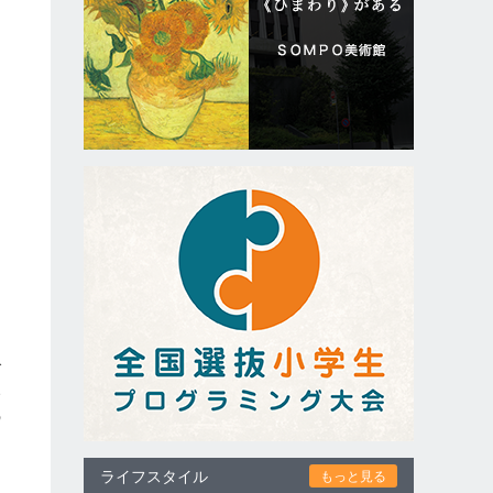
た
中
し
で
い
の
き
ライフスタイル
もっと見る