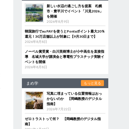
新しい水辺の過ごし方を提案 札幌
市・豊平川でイベント「川見2026」
を開催
を
2026年8月9日
う
韓国旅行でau PAYを使うとPontaポイント最大20％
今
還元！30万店舗以上が対象に【9月30日まで】
2026年8月8日
ノーベル賞受賞・白川英樹博士が小中高生を直接指
導 名城大学が講演会と導電性プラスチック実験イ
ベントを開催
2026年8月8日
ろ
撮
力
まめ学
もっと見る
事
写真に埋まっている位置情報はおっ
かないのか 【岡嶋教授のデジタル
指南】
2026年7月22日
ゼロトラストって何？ 【岡嶋教授のデジタル指
南】