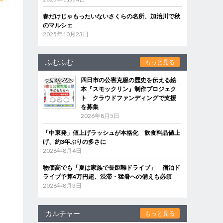
春だけじゃもったいないさくらの名所、加治川で秋
のマルシェ
2025年10月23日
ふむふむ
もっと見る
四日市の公害克服の歴史を伝える絵
本『スモックリン』制作プロジェク
ト クラウドファンディングで支援
を募集
2026年8月5日
「中東発」値上げラッシュが本格化 飲食料品値上
げ、約3年ぶりの多さに
2026年8月4日
物価高でも「夏は家族で長距離ドライブ」 宿泊ド
ライブ予算4万円超、渋滞・猛暑への備えも必須
2026年8月3日
カルチャー
もっと見る