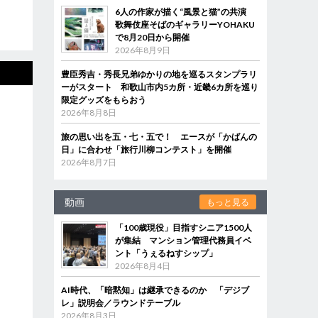
6人の作家が描く“風景と猫”の共演
歌舞伎座そばのギャラリーYOHAKU
で8月20日から開催
2026年8月9日
豊臣秀吉・秀長兄弟ゆかりの地を巡るスタンプラリ
ーがスタート 和歌山市内5カ所・近畿6カ所を巡り
限定グッズをもらおう
2026年8月8日
旅の思い出を五・七・五で！ エースが「かばんの
日」に合わせ「旅行川柳コンテスト」を開催
2026年8月7日
動画
もっと見る
「100歳現役」目指すシニア1500人
が集結 マンション管理代務員イベ
ント「うぇるねすシップ」
2026年8月4日
AI時代、「暗黙知」は継承できるのか 「デジブ
レ」説明会／ラウンドテーブル
2026年8月3日