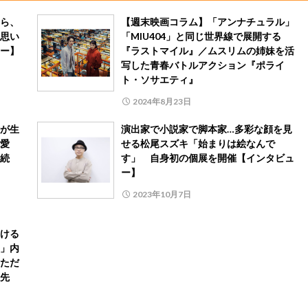
ら、
【週末映画コラム】「アンナチュラル」
思い
「MIU404」と同じ世界線で展開する
ー】
『ラストマイル』／ムスリムの姉妹を活
写した青春バトルアクション『ポライ
ト・ソサエティ』
2024年8月23日
が生
演出家で小説家で脚本家…多彩な顔を見
愛
せる松尾スズキ「始まりは絵なんで
続
す」 自身初の個展を開催【インタビュ
ー】
2023年10月7日
ける
」内
ただ
先