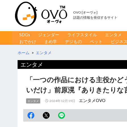
OVO [オーヴォ]
話題の情報を発信するサイト
コンテンツへ移動
検
SDGs
ジェンダー
ライフスタイル
エンタメ
索
おでかけ
まめ学
デジもの
ペット
ビジネ
ホーム
>
エンタメ
エンタメ
「一つの作品における主役かど
いだけ」前原滉『ありきたりな
エンタメOVO
2024年12月19日
エンタメ