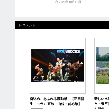
2023年10月10日
レコメンド
魂込め、あふれる躍動感 【正田裕
新しい水
生 コラム 直線・曲線・斜め線】
市・豊平
を開催