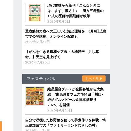
現代書林から新刊『こんなときに
は、まず、漢方！』 漢方三考塾の
15人の医師や薬剤師が執筆
2026年8月5日
重症筋無力症への正しい知識と理解を 8月8日広島
市で公開講座、オンライン配信も
2026年7月31日
【がんを生きる緩和ケア医・大橋洋平「足し算
命」】天空を見上げて
2026年7月28日
フェスティバル
もっと見る
絶品屋台グルメが全国各地から大集
結 “庶民派食フェス”第4回「川口×
絶品グルメビール＆日本酒祭り
2026」を開催
2026年4月15日
自分で収穫した秋野菜を使って芋煮作りを体験 埼
玉県加須市の「ファミリーランドむさしの村」
2025年11月4日