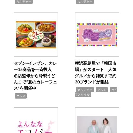
,
,
カルチャー
カルチャー
セブン‐イレブン、カレ
横浜高島屋で「韓国市
ー15商品を一斉投入
場」がスタート 人気
名店監修から冷製うど
グルメから雑貨まで約
んまで“夏のカレーフェ
30ブランドが集結
ス”を開催中
,
,
,
カルチャー
グルメ
ライ
フスタイル
,
グルメ