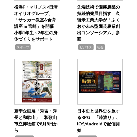
横浜F・マリノス×日清
先端技術で園芸農業の
オイリオグループ、
持続的発展目指す 久
「サッカー教室&食育
留米工業大学が「ふく
講座 in 宮崎」を開催
おか未来型園芸農業創
小学1年生～3年生の身
出コンソーシアム」参
体づくりをサポート
画
,
,
,
スポーツ
ビジネス
社会
夏季企画展「秀吉・秀
日本史と世界史を旅す
長と和歌山」 和歌山
るRPG 「時渡り」、
市立博物館で8月8日か
iOS/Androidで配信開
ら
始