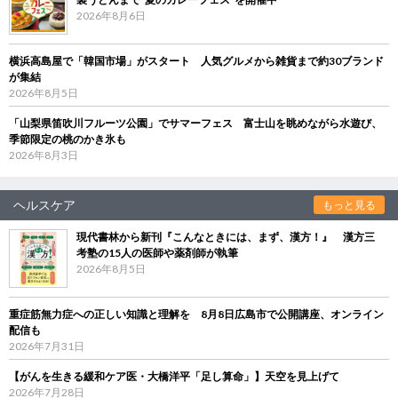
2026年8月6日
横浜高島屋で「韓国市場」がスタート 人気グルメから雑貨まで約30ブランド
が集結
2026年8月5日
「山梨県笛吹川フルーツ公園」でサマーフェス 富士山を眺めながら水遊び、
季節限定の桃のかき氷も
2026年8月3日
ヘルスケア
もっと見る
現代書林から新刊『こんなときには、まず、漢方！』 漢方三
考塾の15人の医師や薬剤師が執筆
2026年8月5日
重症筋無力症への正しい知識と理解を 8月8日広島市で公開講座、オンライン
配信も
2026年7月31日
【がんを生きる緩和ケア医・大橋洋平「足し算命」】天空を見上げて
2026年7月28日