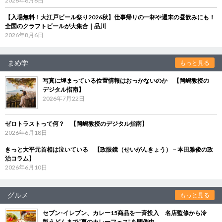
2026年8月6日
【入場無料！大江戸ビール祭り2026秋】仕事帰りの一杯や週末の昼飲みにも！
全国のクラフトビールが大集合｜品川
2026年8月6日
まめ学
もっと見る
写真に埋まっている位置情報はおっかないのか 【岡嶋教授の
デジタル指南】
2026年7月22日
ゼロトラストって何？ 【岡嶋教授のデジタル指南】
2026年6月18日
きっと大平元首相は泣いている 【政眼鏡（せいがんきょう）－本田雅俊の政
治コラム】
2026年6月10日
グルメ
もっと見る
セブン‐イレブン、カレー15商品を一斉投入 名店監修から冷
製うどんまで“夏のカレーフェス”を開催中