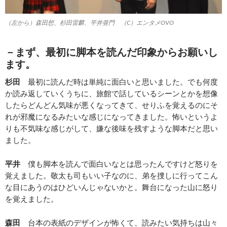
（左から）森田想、杉田雷麟、平井亜門 （C）エンタメOVO
－まず、最初に脚本を読んだ印象からお願いし
ます。
杉田
最初に読んだ時は単純に面白いと思いました。でも何度
か読み返していくうちに、旅館で話しているシーンとかを想像
したらどんどん気味が悪くなってきて、せりふを覚えるのにそ
れが邪魔になるみたいな感じになってきました。怖いというよ
りも不気味な感じがして、嫌な後味を残すような脚本だと思い
ました。
平井
僕も脚本を読んで面白いなとは思ったんですけど怒りを
覚えました。敬太も司もいい子なのに、弟を捜しに行ってこん
な目にあうのはひどいんじゃないかと。舞台になった山に怒り
を覚えました。
森田
台本の表紙のデザインが怖くて、読みたい気持ちは山々