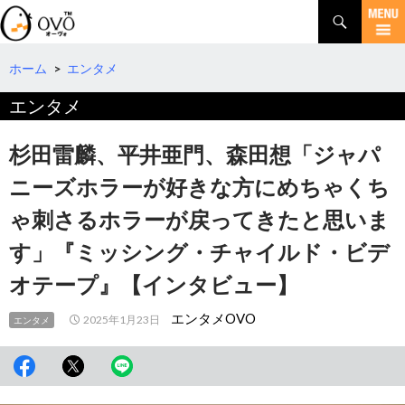
検
索
コ
ン
テ
ホーム
>
エンタメ
ン
エンタメ
ツ
へ
移
杉田雷麟、平井亜門、森田想「ジャパ
動
ニーズホラーが好きな方にめちゃくち
ゃ刺さるホラーが戻ってきたと思いま
す」『ミッシング・チャイルド・ビデ
オテープ』【インタビュー】
エンタメOVO
2025年1月23日
エンタメ