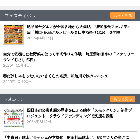
フェスティバル
もっと見る
絶品屋台グルメが全国各地から大集結 “庶民派食フェス”第4
回「川口×絶品グルメビール＆日本酒祭り2026」を開催
2026年4月15日
自分で収穫した秋野菜を使って芋煮作りを体験 埼玉県加須市の「ファミリー
ランドむさしの村」
2025年11月4日
春だけじゃもったいないさくらの名所、加治川で秋のマルシェ
2025年10月23日
ふむふむ
もっと見る
四日市の公害克服の歴史を伝える絵本『スモックリン』制作プ
ロジェクト クラウドファンディングで支援を募集
2026年8月5日
「中東発」値上げラッシュが本格化 飲食料品値上げ、約3年ぶりの多さに