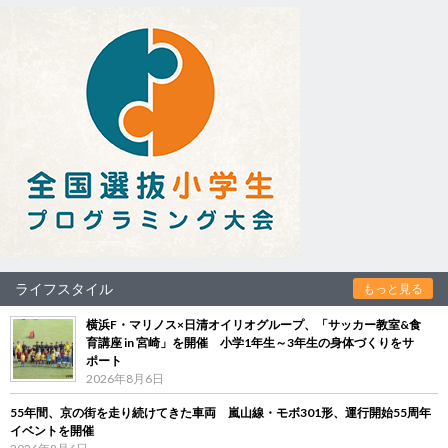
ライフスタイル
もっと見る
横浜F・マリノス×日清オイリオグループ、「サッカー教室&食
育講座 in 宮崎」を開催 小学1年生～3年生の身体づくりをサ
ポート
2026年8月6日
55年間、京の街を走り続けてきた車両 嵐山線・モボ301形、運行開始55周年
イベントを開催