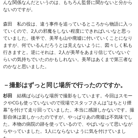
んな関係なんだというのは、もちろん監督に聞かないと分から
ないのですが。
森田 私の役は、違う事件を追っているところから物語に入っ
ていくので、2人の邪魔をしない程度にできればいいなと思っ
ていました。後半で、美琴も山や廃墟に付いていくことになり
ますが、何でいるんだろうとは見えないように、図々しく私も
行きますと。逆にそれは、2人が美琴をあまり信じていないぐ
らいの気持ちでいたのかもしれない。美琴はあくまで第三者な
のかなと思いました。
－撮影はずっと同じ場所で行ったのですか。
杉田
結構ばらばらな場所で撮影をしています。今回はスモー
クやCGも使っていないので現場でスタッフさんは”はちとり煙
幕”を付けて走り回っていました。本当に感謝しかないです。撮
影自体は楽しかったのですが、やっぱりあの廃墟は不気味でし
た。本物の病院の跡を使っているので、やばいなって思いなが
らやっていました。1人にならないように気を付けていまし