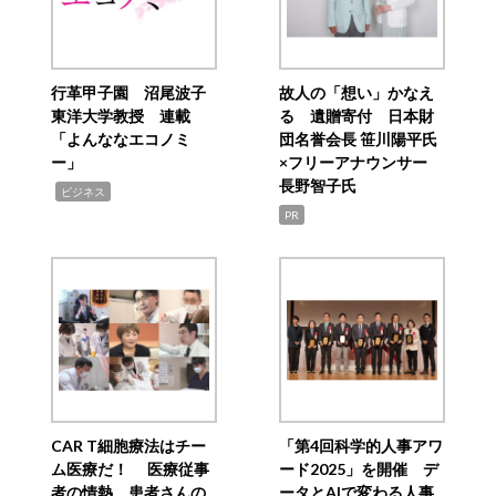
行革甲子園 沼尾波子
故人の「想い」かなえ
東洋大学教授 連載
る 遺贈寄付 日本財
「よんななエコノミ
団名誉会長 笹川陽平氏
ー」
×フリーアナウンサー
長野智子氏
,
ビジネス
PR
CAR T細胞療法はチー
「第4回科学的人事アワ
ム医療だ！ 医療従事
ード2025」を開催 デ
者の情熱、患者さんの
ータとAIで変わる人事