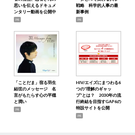
思いを伝えるドキュメ
戦略 科学的人事の最
ンタリー動画を公開中
新事例
PR
PR
「ことだま」宿る羽生
HIV/エイズにまつわる6
結弦のメッセージ 名
つの“理解のギャッ
言がもたらす心の平穏
プ”とは？ 2030年の流
と潤い
行終結を目指すGAP6の
特設サイトを公開
PR
PR