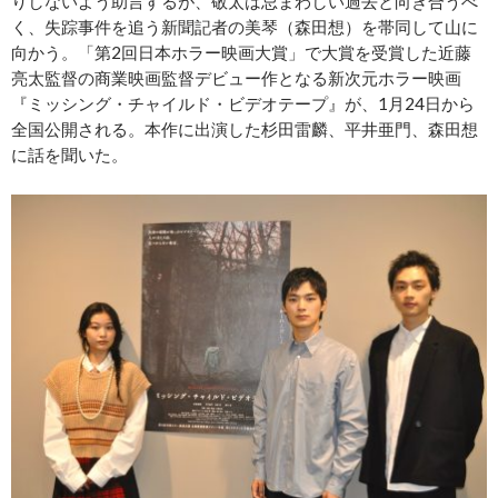
りしないよう助言するが、敬太は忌まわしい過去と向き合うべ
く、失踪事件を追う新聞記者の美琴（森田想）を帯同して山に
向かう。「第2回日本ホラー映画大賞」で大賞を受賞した近藤
亮太監督の商業映画監督デビュー作となる新次元ホラー映画
『ミッシング・チャイルド・ビデオテープ』が、1月24日から
全国公開される。本作に出演した杉田雷麟、平井亜門、森田想
に話を聞いた。