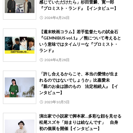
感じていただけたら」杉田雷麟、寛一郎
『プロミスト・ランド』【インタビュー】
2024年6月26日
【週末映画コラム】若手監督たちの試金石
『GEMNIBUS vol.1』／熊について考えると
いう意味ではタイムリーな『プロミスト・
ランド』
2024年6月28日
「許し合えるからこそ、本当の愛情が生ま
れるのではないでしょうか」比嘉愛未
『親のお金は誰のもの 法定相続人』【イ
ンタビュー】
2023年10月5日
演出家で小説家で脚本家…多彩な顔を見せる
松尾スズキ「始まりは絵なんです」 自身
初の個展を開催【インタビュー】