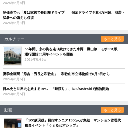
2026年8月4日
物価高でも「夏は家族で長距離ドライブ」 宿泊ドライブ予算4万円超、渋滞・
猛暑への備えも必須
2026年8月3日
カルチャー
もっと見る
55年間、京の街を走り続けてきた車両 嵐山線・モボ301形、
運行開始55周年イベントを開催
2026年8月6日
夏季企画展「秀吉・秀長と和歌山」 和歌山市立博物館で8月8日から
2026年8月6日
日本史と世界史を旅するRPG 「時渡り」、iOS/Androidで配信開始
2026年8月6日
動画
もっと見る
「100歳現役」目指すシニア1500人が集結 マンション管理代
務員イベント「うぇるねすシップ」