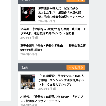
東野圭吾が選んだ「記憶に残る一
文」はどれ？ 最新作『永遠の記
憶』発売で読者参加型キャンペーン
2026年8月7日
55年間、京の街を走り続けてきた車両 嵐山線・モ
ボ301形、運行開始55周年イベントを開催
2026年8月6日
夏季企画展「秀吉・秀長と和歌山」 和歌山市立博
物館で8月8日から
2026年8月6日
動画
もっと見る
「100歳現役」目指すシニア1500人
が集結 マンション管理代務員イベ
ント「うぇるねすシップ」
2026年8月4日
AI時代、「暗黙知」は継承できるのか 「デジブ
レ」説明会／ラウンドテーブル
2026年8月3日