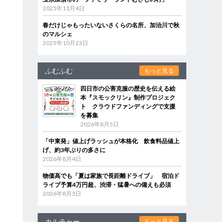
2025年11月4日
春だけじゃもったいないさくらの名所、加治川で秋
のマルシェ
2025年10月23日
ふむふむ
もっと見る
四日市の公害克服の歴史を伝える絵
本『スモックリン』制作プロジェク
ト クラウドファンディングで支援
を募集
2026年8月5日
「中東発」値上げラッシュが本格化 飲食料品値上
げ、約3年ぶりの多さに
2026年8月4日
物価高でも「夏は家族で長距離ドライブ」 宿泊ド
ライブ予算4万円超、渋滞・猛暑への備えも必須
2026年8月3日
カルチャー
もっと見る