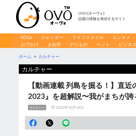
OVO [オーヴォ]
話題の情報を発信するサイト
コンテンツへ移動
検
SDGs
ジェンダー
ライフスタイル
エンタメ
索
おでかけ
まめ学
デジもの
ペット
ビジネ
ホーム
>
カルチャー
カルチャー
【動画連載 列島を掘る！】直
2023』を超解説〜我がまちが誇
2023年10月14日
カルチャー