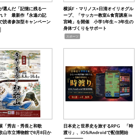
が選んだ「記憶に残る一
横浜F・マリノス×日清オイリオグル
れ？ 最新作『永遠の記
ープ、「サッカー教室&食育講座 in
で読者参加型キャンペーン
宮崎」を開催 小学1年生～3年生の
身体づくりをサポート
,
スポーツ
展「秀吉・秀長と和歌
日本史と世界史を旅するRPG 「時
歌山市立博物館で8月8日か
渡り」、iOS/Androidで配信開始