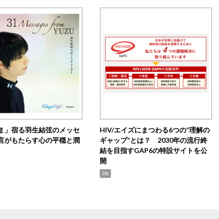
ま」宿る羽生結弦のメッセ
HIV/エイズにまつわる6つの“理解の
言がもたらす心の平穏と潤
ギャップ”とは？ 2030年の流行終
結を目指すGAP6の特設サイトを公
開
PR