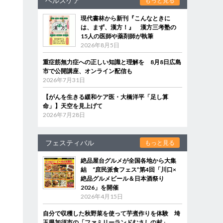
ヘルスケア
もっと見る
現代書林から新刊『こんなときに
は、まず、漢方！』 漢方三考塾の
15人の医師や薬剤師が執筆
2026年8月5日
重症筋無力症への正しい知識と理解を 8月8日広島
市で公開講座、オンライン配信も
2026年7月31日
【がんを生きる緩和ケア医・大橋洋平「足し算
命」】天空を見上げて
2026年7月28日
フェスティバル
もっと見る
絶品屋台グルメが全国各地から大集
結 “庶民派食フェス”第4回「川口×
絶品グルメビール＆日本酒祭り
2026」を開催
2026年4月15日
自分で収穫した秋野菜を使って芋煮作りを体験 埼
玉県加須市の「ファミリーランドむさしの村」