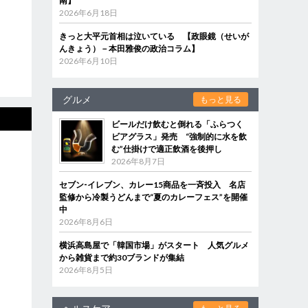
南】
2026年6月18日
きっと大平元首相は泣いている 【政眼鏡（せいが
んきょう）－本田雅俊の政治コラム】
2026年6月10日
グルメ
もっと見る
ビールだけ飲むと倒れる「ふらつく
ビアグラス」発売 “強制的に水を飲
む”仕掛けで適正飲酒を後押し
2026年8月7日
セブン‐イレブン、カレー15商品を一斉投入 名店
監修から冷製うどんまで“夏のカレーフェス”を開催
中
2026年8月6日
横浜高島屋で「韓国市場」がスタート 人気グルメ
から雑貨まで約30ブランドが集結
2026年8月5日