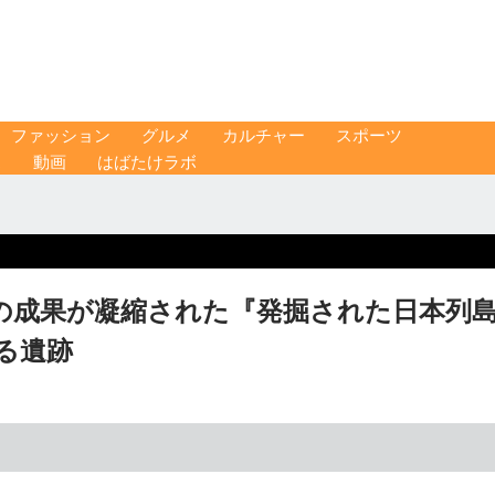
ファッション
グルメ
カルチャー
スポーツ
ス
動画
はばたけラボ
近の成果が凝縮された『発掘された日本列
る遺跡