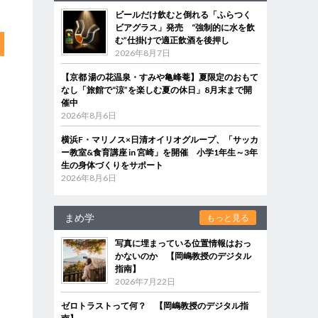
ビールだけ飲むと倒れる「ふらつく
ビアグラス」発売 “強制的に水を飲
む”仕掛けで適正飲酒を後押し
2026年8月7日
【京都 湯の花温泉・すみや亀峰菴】夏限定のおもて
なし「旅館で“涼”を楽しむ夏の休日」8月末まで開
催中
2026年8月6日
横浜F・マリノス×日清オイリオグループ、「サッカ
ー教室&食育講座 in 宮崎」を開催 小学1年生～3年
生の身体づくりをサポート
2026年8月6日
まめ学
もっと見る
写真に埋まっている位置情報はおっ
かないのか 【岡嶋教授のデジタル
指南】
2026年7月22日
ゼロトラストって何？ 【岡嶋教授のデジタル指