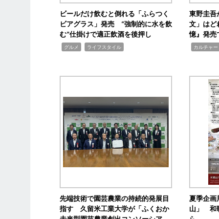
ビールだけ飲むと倒れる「ふらつく
東野圭吾
ビアグラス」発売 “強制的に水を飲
文」はど
む”仕掛けで適正飲酒を後押し
憶』発売
,
,
,
グルメ
ライフスタイル
カルチャー
先端技術で園芸農業の持続的発展目
夏季企画
指す 久留米工業大学が「ふくおか
山」 和
未来型園芸農業創出コンソーシア
ら