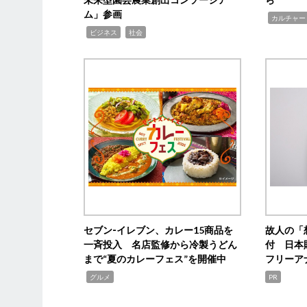
ム」参画
,
カルチャー
,
,
ビジネス
社会
セブン‐イレブン、カレー15商品を
故人の「
一斉投入 名店監修から冷製うどん
付 日本
まで“夏のカレーフェス”を開催中
フリーア
,
グルメ
PR