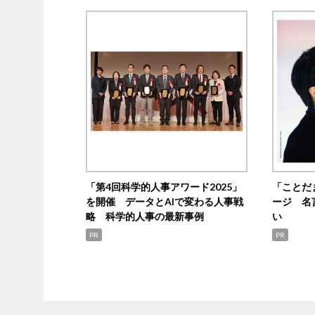
「第4回科学的人事アワード2025」
「ことだ
を開催 データとAIで変わる人事戦
ージ 名
略 科学的人事の最新事例
い
PR
PR