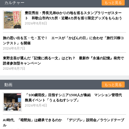
カルチャー
もっと見る
豊臣秀吉・秀長兄弟ゆかりの地を巡るスタンプラリーがスター
ト 和歌山市内5カ所・近畿6カ所を巡り限定グッズをもらおう
2026年8月8日
旅の思い出を五・七・五で！ エースが「かばんの日」に合わせ「旅行川柳コ
ンテスト」を開催
2026年8月7日
東野圭吾が選んだ「記憶に残る一文」はどれ？ 最新作『永遠の記憶』発売で
読者参加型キャンペーン
2026年8月7日
動画
もっと見る
「100歳現役」目指すシニア1500人が集結 マンション管理代
務員イベント「うぇるねすシップ」
2026年8月4日
AI時代、「暗黙知」は継承できるのか 「デジブレ」説明会／ラウンドテーブ
ル