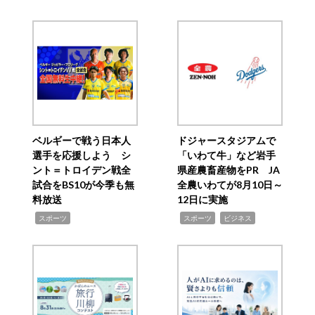
ベルギーで戦う日本人
ドジャースタジアムで
選手を応援しよう シ
「いわて牛」など岩手
ント＝トロイデン戦全
県産農畜産物をPR JA
試合をBS10が今季も無
全農いわてが8月10日～
料放送
12日に実施
,
,
,
スポーツ
スポーツ
ビジネス