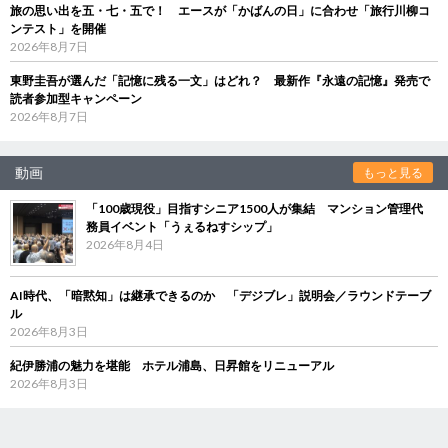
旅の思い出を五・七・五で！ エースが「かばんの日」に合わせ「旅行川柳コ
ンテスト」を開催
2026年8月7日
東野圭吾が選んだ「記憶に残る一文」はどれ？ 最新作『永遠の記憶』発売で
読者参加型キャンペーン
2026年8月7日
動画
もっと見る
「100歳現役」目指すシニア1500人が集結 マンション管理代
務員イベント「うぇるねすシップ」
2026年8月4日
AI時代、「暗黙知」は継承できるのか 「デジブレ」説明会／ラウンドテーブ
ル
2026年8月3日
紀伊勝浦の魅力を堪能 ホテル浦島、日昇館をリニューアル
2026年8月3日