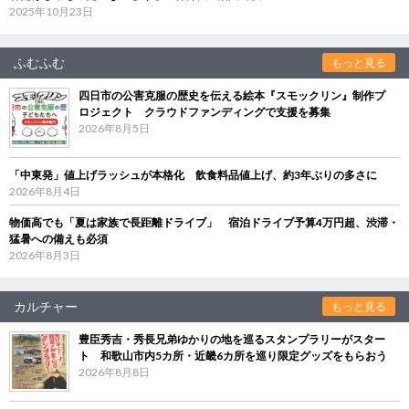
2025年10月23日
ふむふむ
もっと見る
四日市の公害克服の歴史を伝える絵本『スモックリン』制作プ
ロジェクト クラウドファンディングで支援を募集
2026年8月5日
「中東発」値上げラッシュが本格化 飲食料品値上げ、約3年ぶりの多さに
2026年8月4日
物価高でも「夏は家族で長距離ドライブ」 宿泊ドライブ予算4万円超、渋滞・
猛暑への備えも必須
2026年8月3日
カルチャー
もっと見る
豊臣秀吉・秀長兄弟ゆかりの地を巡るスタンプラリーがスター
ト 和歌山市内5カ所・近畿6カ所を巡り限定グッズをもらおう
2026年8月8日