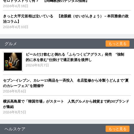
ゼロトラストって何？ 【岡嶋教授のデジタル指南】
2026年6月18日
きっと大平元首相は泣いている 【政眼鏡（せいがんきょう）－本田雅俊の政
治コラム】
2026年6月10日
グルメ
もっと見る
ビールだけ飲むと倒れる「ふらつくビアグラス」発売 “強制
的に水を飲む”仕掛けで適正飲酒を後押し
2026年8月7日
セブン‐イレブン、カレー15商品を一斉投入 名店監修から冷製うどんまで“夏
のカレーフェス”を開催中
2026年8月6日
横浜高島屋で「韓国市場」がスタート 人気グルメから雑貨まで約30ブランド
が集結
2026年8月5日
ヘルスケア
もっと見る