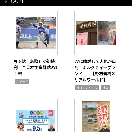
レコメンド
弓ヶ浜（鳥取）が初勝
LVに敗訴して人気が出
利 全日本学童野球の1
た ミルクティーブラ
回戦
ンド 【野村義樹✕
リアルワールド】
,
スポーツ
,
,
ライフスタイル
社会