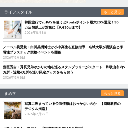
ライフスタイル
もっと見る
韓国旅行でau PAYを使うとPontaポイント最大20％還元！30
万店舗以上が対象に【9月30日まで】
2026年8月8日
ノーベル賞受賞・白川英樹博士が小中高生を直接指導 名城大学が講演会と導
電性プラスチック実験イベントを開催
2026年8月8日
豊臣秀吉・秀長兄弟ゆかりの地を巡るスタンプラリーがスタート 和歌山市内5
カ所・近畿6カ所を巡り限定グッズをもらおう
2026年8月8日
まめ学
もっと見る
写真に埋まっている位置情報はおっかないのか 【岡嶋教授の
デジタル指南】
2026年7月22日