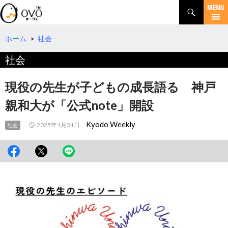
検
索
コ
ン
テ
ホーム
>
社会
ン
社会
ツ
へ
移
現役の先生が子どもの成長語る 神戸
動
親和大が「公式note」開設
Kyodo Weekly
2025年1月31日
社会