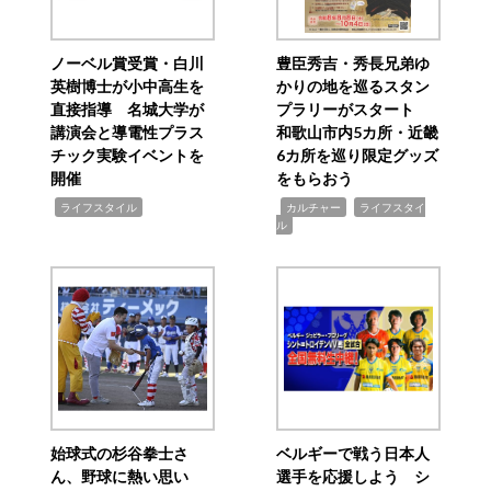
ノーベル賞受賞・白川
豊臣秀吉・秀長兄弟ゆ
英樹博士が小中高生を
かりの地を巡るスタン
直接指導 名城大学が
プラリーがスタート
講演会と導電性プラス
和歌山市内5カ所・近畿
チック実験イベントを
6カ所を巡り限定グッズ
開催
をもらおう
,
,
,
ライフスタイル
カルチャー
ライフスタイ
ル
始球式の杉谷拳士さ
ベルギーで戦う日本人
ん、野球に熱い思い
選手を応援しよう シ