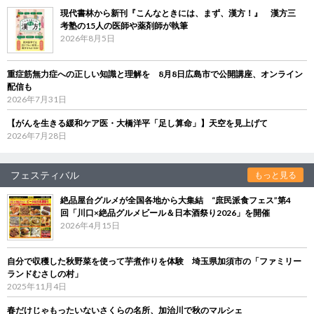
現代書林から新刊『こんなときには、まず、漢方！』 漢方三
考塾の15人の医師や薬剤師が執筆
2026年8月5日
重症筋無力症への正しい知識と理解を 8月8日広島市で公開講座、オンライン
配信も
2026年7月31日
【がんを生きる緩和ケア医・大橋洋平「足し算命」】天空を見上げて
2026年7月28日
フェスティバル
もっと見る
絶品屋台グルメが全国各地から大集結 “庶民派食フェス”第4
回「川口×絶品グルメビール＆日本酒祭り2026」を開催
2026年4月15日
自分で収穫した秋野菜を使って芋煮作りを体験 埼玉県加須市の「ファミリー
ランドむさしの村」
2025年11月4日
春だけじゃもったいないさくらの名所、加治川で秋のマルシェ