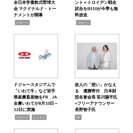
全日本学童軟式野球大
ント＝トロイデン戦全
会 マクドナルド・トー
試合をBS10が今季も無
ナメントが開幕
料放送
,
,
スポーツ
スポーツ
ドジャースタジアムで
故人の「想い」かなえ
「いわて牛」など岩手
る 遺贈寄付 日本財
県産農畜産物をPR JA
団名誉会長 笹川陽平氏
全農いわてが8月10日～
×フリーアナウンサー
12日に実施
長野智子氏
,
,
スポーツ
ビジネス
PR