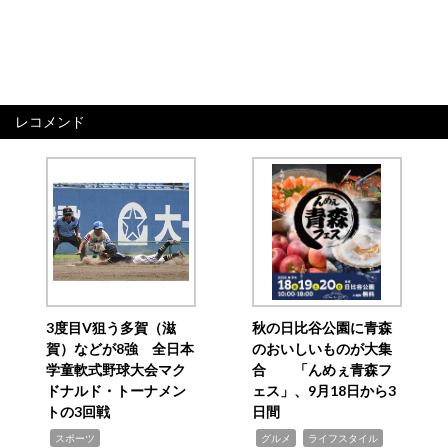
レコメンド
3度目V狙う多賀（滋
秋の日比谷公園に青森
賀）などが8強 全日本
のおいしいものが大集
学童軟式野球大会マク
合 「んめぇ青森フ
ドナルド・トーナメン
ェス」、9月18日から3
トの3回戦
日間
,
,
,
スポーツ
グルメ
ライフスタイル