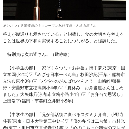
あいさつする審査員のキッコーマン執行役員・大津山厚さん
答えが幾通りも示されている」と指摘し、食の大切さを考える
ことは世界の平和を実現することにつながる、と強調した。
特別賞は次の皆さん。（敬称略）
【小学生の部】「家ぞくをつなぐお弁当」田中夢乃(東京・国
立学園小2年)▽「めざせ日本一べん当」杉田沙紀(千葉・船橋市
立法典東小3年)▽「パパへのがんばれべんとう」山崎紗和(長
野・安曇野市立穂高南小4年)▽「夏休み お弁当屋さんはじめ
ました」大矢珠乃(京都市立梅小路小4年)▽「お弁当で恩返し」
上田浩平(福岡・宇美町立井野小5年)
【中学生の部】「兄が部活後に食べるスタミナ弁当」小野寺
斗蒼(東京・日本大学第三中1年)▽「僕の弁当は二合飯」市村光
希(東京・町田市立真光寺中1年)▽「心のこもった料理のプレゼ