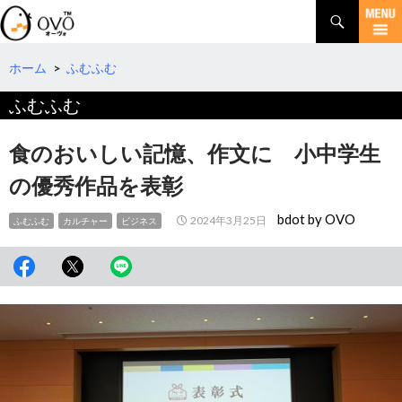
検
索
コ
ン
テ
ホーム
>
ふむふむ
ン
ふむふむ
ツ
へ
移
食のおいしい記憶、作文に 小中学生
動
の優秀作品を表彰
bdot by OVO
2024年3月25日
ふむふむ
カルチャー
ビジネス