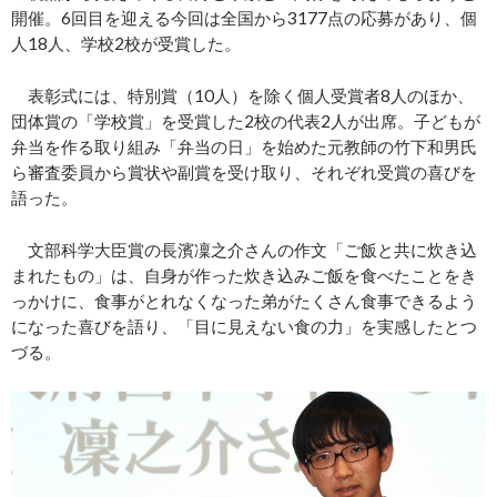
開催。6回目を迎える今回は全国から3177点の応募があり、個
人18人、学校2校が受賞した。
表彰式には、特別賞（10人）を除く個人受賞者8人のほか、
団体賞の「学校賞」を受賞した2校の代表2人が出席。子どもが
弁当を作る取り組み「弁当の日」を始めた元教師の竹下和男氏
ら審査委員から賞状や副賞を受け取り、それぞれ受賞の喜びを
語った。
文部科学大臣賞の長濱凜之介さんの作文「ご飯と共に炊き込
まれたもの」は、自身が作った炊き込みご飯を食べたことをき
っかけに、食事がとれなくなった弟がたくさん食事できるよう
になった喜びを語り、「目に見えない食の力」を実感したとつ
づる。