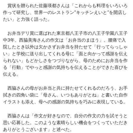
賞状を贈られた佐藤瑛都さんは「これからも料理をいろいろ
作って研究し、世界一のレストラン“キッチンえいと”を開店し
たい」と力強く語った。
お弁当デリ賞に選ばれた東京都八王子市の八王子学園八王子
中3年、西脇美海さんの作文は「お弁当のまほう」。腰痛で入
院したとき以外は欠かさずお弁当を持たせて「行ってらっしゃ
い」と学校に送り出してくれる母に「面と向かって感謝を伝え
られない」もどかしさをつづりながら、母のためにお弁当を作
る「行動」でやっと感謝の気持ちを伝えることができた喜びを
伝える。
西脇さんの母がお弁当と共に持たせてくれるのだろう、お手
拭きの四角い袋に「母さん、いつもありがとね」と書いた自作
イラストも添え、母への感謝の気持ちを巧みに表現している。
西脇さんは「作文が好きなので、自分の作文の力を試そうと
思い応募した。このような素晴らしい機会をつくっていただき
ありがとうございます」と述べた。