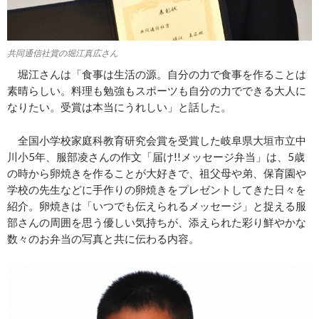
共同通信社賞の堀江真広さん
堀江さんは「食事は生活の源。自分の力で食事を作ることは
素晴らしい。料理も勉強もスポーツも自分の力でできる大人に
なりたい。受賞は本当にうれしい」と話した。
全国小学校家庭科教育研究会賞を受賞した岐阜県大垣市立中
川小5年、服部凌さんの作文「届け!!メッセージ弁当」は、5歳
の時から卵焼きを作ることが大好きで、祖父母や弟、保育園や
学校の先生などに手作りの卵焼きをプレゼントしてきた日々を
紹介。卵焼きは「いつでも伝えられるメッセージ」と捉える服
部さんの周囲を思う優しい気持ちが、添えられた彩り鮮やかな
数々のお弁当の写真と共に伝わる内容。