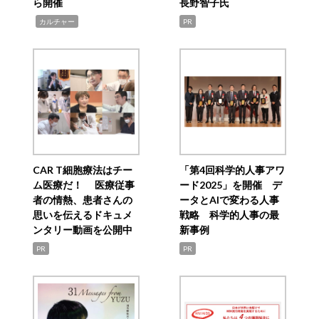
ら開催
長野智子氏
,
カルチャー
PR
CAR T細胞療法はチー
「第4回科学的人事アワ
ム医療だ！ 医療従事
ード2025」を開催 デ
者の情熱、患者さんの
ータとAIで変わる人事
思いを伝えるドキュメ
戦略 科学的人事の最
ンタリー動画を公開中
新事例
PR
PR