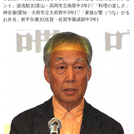
ント」湯浅順太(富山・高岡市立南星中2年)▽「料理の楽しさ」
神谷蓮(愛知・大府市立大府西中3年)▽「家族が繋（つな）がる
お弁当」射手矢優太(佐賀・佐賀学園成穎中3年)