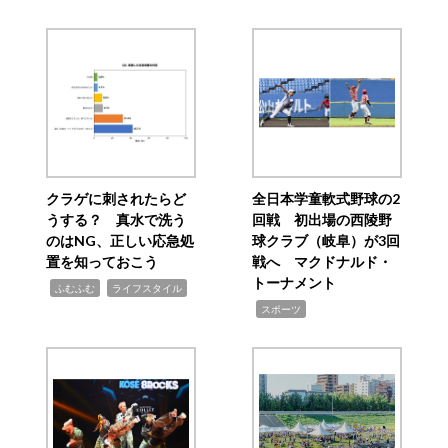
クラゲに刺されたらど
全日本学童軟式野球の2
うする？ 真水で洗う
回戦 初出場の西陵野
のはNG、正しい応急処
球クラブ（岐阜）が3回
置を知っておこう
戦へ マクドナルド・
トーナメント
,
,
ふむふむ
ライフスタイル
,
スポーツ