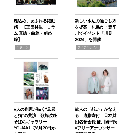
魂込め、あふれる躍動
新しい水辺の過ごし方
感 【正田裕生 コラ
を提案 札幌市・豊平
ム 直線・曲線・斜め
川でイベント「川見
線】
2026」を開催
,
,
スポーツ
ライフスタイル
6人の作家が描く“風景
故人の「想い」かなえ
と猫”の共演 歌舞伎座
る 遺贈寄付 日本財
そばのギャラリー
団名誉会長 笹川陽平氏
YOHAKUで8月20日か
×フリーアナウンサー