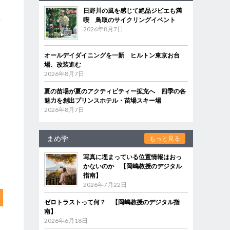
日野川の風を感じて絶品ジビエも満
喫 鳥取のサイクリングイベント
言
2026年8月7日
オールデイダイニングを一新 ヒルトン東京お台
場、改装進む
2026年8月7日
夏の苗場が夏のアクティビティー拡充へ 四季の各
魅力を創出プリンスホテル・苗場スキー場
2026年8月7日
まめ学
もっと見る
写真に埋まっている位置情報はおっ
かないのか 【岡嶋教授のデジタル
指南】
2026年7月22日
ゼロトラストって何？ 【岡嶋教授のデジタル指
南】
2026年6月18日