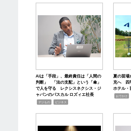
AIは「手段」、最終責任は「人間の
夏の苗場
判断」 「法の支配」という「傘」
充へ 四
で人を守る レクシスネクシス・ジ
ホテル・
ャパンのパスカル ロズィエ社長
,
,
おでかけ
,
,
デジもの
ビジネス