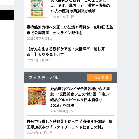
は、まず、漢方！』 漢方三考塾の
15人の医師や薬剤師が執筆
2026年8月5日
重症筋無力症への正しい知識と理解を 8月8日広島
市で公開講座、オンライン配信も
2026年7月31日
【がんを生きる緩和ケア医・大橋洋平「足し算
命」】天空を見上げて
2026年7月28日
フェスティバル
もっと見る
絶品屋台グルメが全国各地から大集
結 “庶民派食フェス”第4回「川口×
絶品グルメビール＆日本酒祭り
2026」を開催
2026年4月15日
自分で収穫した秋野菜を使って芋煮作りを体験 埼
玉県加須市の「ファミリーランドむさしの村」
2025年11月4日