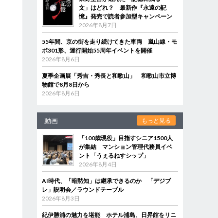
文」はどれ？ 最新作『永遠の記
憶』発売で読者参加型キャンペーン
2026年8月7日
55年間、京の街を走り続けてきた車両 嵐山線・モ
ボ301形、運行開始55周年イベントを開催
2026年8月6日
夏季企画展「秀吉・秀長と和歌山」 和歌山市立博
物館で8月8日から
2026年8月6日
動画
もっと見る
「100歳現役」目指すシニア1500人
が集結 マンション管理代務員イベ
ント「うぇるねすシップ」
2026年8月4日
AI時代、「暗黙知」は継承できるのか 「デジブ
レ」説明会／ラウンドテーブル
2026年8月3日
紀伊勝浦の魅力を堪能 ホテル浦島、日昇館をリニ