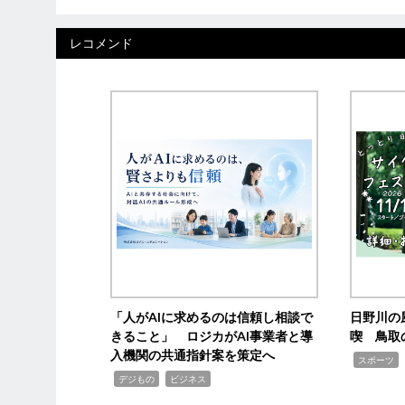
レコメンド
「人がAIに求めるのは信頼し相談で
日野川の
きること」 ロジカがAI事業者と導
喫 鳥取
入機関の共通指針案を策定へ
,
スポーツ
,
,
デジもの
ビジネス