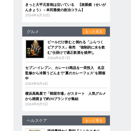
きっと大平元首相は泣いている 【政眼鏡（せいが
んきょう）－本田雅俊の政治コラム】
2026年6月10日
グルメ
もっと見る
ビールだけ飲むと倒れる「ふらつく
ビアグラス」発売 “強制的に水を飲
む”仕掛けで適正飲酒を後押し
2026年8月7日
セブン‐イレブン、カレー15商品を一斉投入 名店
監修から冷製うどんまで“夏のカレーフェス”を開催
中
2026年8月6日
横浜高島屋で「韓国市場」がスタート 人気グルメ
から雑貨まで約30ブランドが集結
2026年8月5日
ヘルスケア
もっと見る
現代書林から新刊『こんなときに