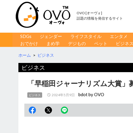
OVO [オーヴォ]
話題の情報を発信するサイト
コンテンツへ移動
検
SDGs
ジェンダー
ライフスタイル
エンタメ
索
おでかけ
まめ学
デジもの
ペット
ビジネ
ホーム
>
ビジネス
ビジネス
「早稲田ジャーナリズム大賞」募
bdot by OVO
2024年5月9日
ビジネス