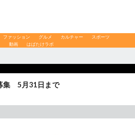
ファッション
グルメ
カルチャー
スポーツ
ス
動画
はばたけラボ
集 5月31日まで