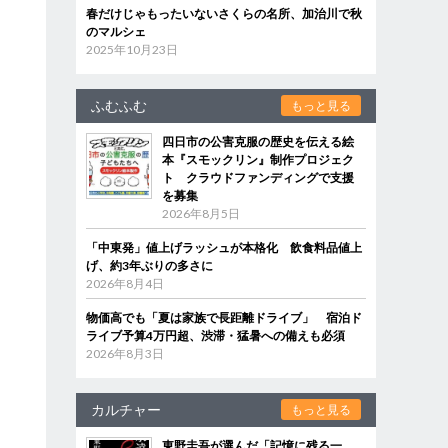
春だけじゃもったいないさくらの名所、加治川で秋
のマルシェ
2025年10月23日
ふむふむ
もっと見る
四日市の公害克服の歴史を伝える絵
本『スモックリン』制作プロジェク
ト クラウドファンディングで支援
を募集
2026年8月5日
「中東発」値上げラッシュが本格化 飲食料品値上
げ、約3年ぶりの多さに
2026年8月4日
物価高でも「夏は家族で長距離ドライブ」 宿泊ド
ライブ予算4万円超、渋滞・猛暑への備えも必須
2026年8月3日
カルチャー
もっと見る
東野圭吾が選んだ「記憶に残る一