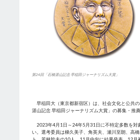
第24回「石橋湛山記念 早稲田ジャーナリズム大賞」
早稲田大（東京都新宿区）は、社会文化と公共の
湛山記念 早稲田ジャーナリズム大賞」の募集・推薦
2023年4月1日～24年5月31日に不特定多数
い。選考委員は梯久美子、角英夫、瀬川至朗、高橋
ト、若林幹夫の10人。11月中旬に結果発表、12