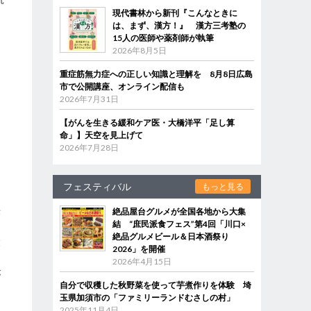
現代書林から新刊『こんなときに
は、まず、漢方！』 漢方三考塾の
15人の医師や薬剤師が執筆
2026年8月5日
重症筋無力症への正しい知識と理解を 8月8日広島
市で公開講座、オンライン配信も
2026年7月31日
【がんを生きる緩和ケア医・大橋洋平「足し算
る
命」】天空を見上げて
2026年7月28日
フェスティバル
もっと見る
決
絶品屋台グルメが全国各地から大集
結 “庶民派食フェス”第4回「川口×
絶品グルメビール＆日本酒祭り
大
2026」を開催
2026年4月15日
が
自分で収穫した秋野菜を使って芋煮作りを体験 埼
玉県加須市の「ファミリーランドむさしの村」
2025年11月4日