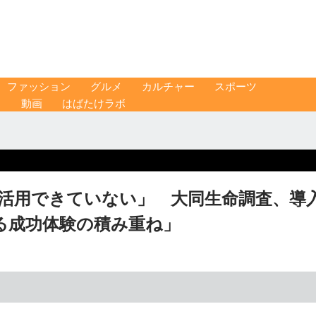
ファッション
グルメ
カルチャー
スポーツ
ス
動画
はばたけラボ
を活用できていない」 大同生命調査、導
る成功体験の積み重ね」