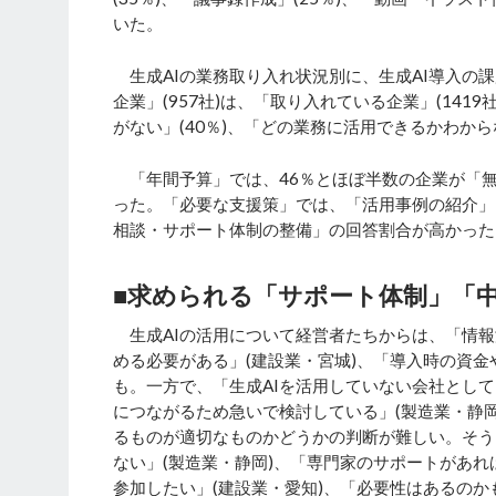
いた。
生成AIの業務取り入れ状況別に、生成AI導入の課
企業」(957社)は、「取り入れている企業」(141
がない」(40％)、「どの業務に活用できるかわから
「年間予算」では、46％とほぼ半数の企業が「無料
った。「必要な支援策」では、「活用事例の紹介」
相談・サポート体制の整備」の回答割合が高かった
■求められる「サポート体制」「
生成AIの活用について経営者たちからは、「情報
める必要がある」(建設業・宮城)、「導入時の資金
も。一方で、「生成AIを活用していない会社とし
につながるため急いで検討している」(製造業・静
るものが適切なものかどうかの判断が難しい。そう
ない」(製造業・静岡)、「専門家のサポートがあれ
参加したい」(建設業・愛知)、「必要性はあるの