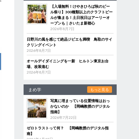
【入場無料！けやきひろば秋のビー
ル祭り】300種類以上のクラフトビー
ルが集まる！土日祝日はアーリーオ
ープンも｜さいたま新都心
2026年8月7日
日野川の風を感じて絶品ジビエも満喫 鳥取のサイ
クリングイベント
2026年8月7日
オールデイダイニングを一新 ヒルトン東京お台
場、改装進む
2026年8月7日
まめ学
もっと見る
写真に埋まっている位置情報はおっ
かないのか 【岡嶋教授のデジタル
指南】
2026年7月22日
ゼロトラストって何？ 【岡嶋教授のデジタル指
南】