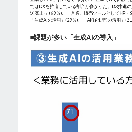
ではDXを推進している割合が多かった。DX推進の具
送廃止)」(63％)、「営業、販売ツールとしてHP・S
「生成AIの活用」(29％)、「AI(従来型)の活用」(2
■課題が多い「生成AIの導入」