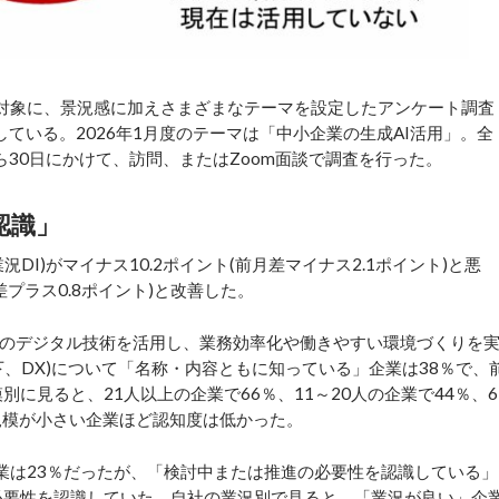
対象に、景況感に加えさまざまなテーマを設定したアンケート調査
施している。2026年1月度のテーマは「中小企業の生成AI活用」。全
ら30日にかけて、訪問、またはZoom面談で調査を行った。
認識」
I)がマイナス10.2ポイント(前月差マイナス2.1ポイント)と悪
差プラス0.8ポイント)と改善した。
のデジタル技術を活用し、業務効率化や働きやすい環境づくりを
、DX)について「名称・内容ともに知っている」企業は38％で、
模別に見ると、21人以上の企業で66％、11～20人の企業で44％、6
、規模が小さい企業ほど認知度は低かった。
業は23％だったが、「検討中または推進の必要性を認識している」
の必要性を認識していた。自社の業況別で見ると、「業況が良い」企