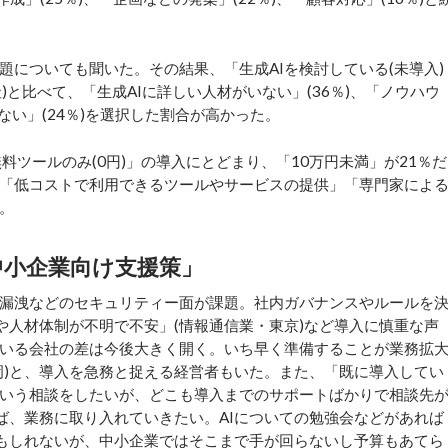
題についても聞いた。その結果、「生成AIを検討している(未導入)
9社)と比べて、「生成AIに詳しい人材がいない」(36％)、「ノウハウ
ない」(24％)を選択した割合が高かった。
ツールのみ(0円)」の導入にとどまり、「10万円未満」が21％だ
「低コストで利用できるツールやサービスの提供」「専門家によ
。
中小企業向け支援策」
漏洩などのセキュリティー面が課題。社内ガバナンスやルールを
や人材体制が不明で不安」(情報通信業・東京)など導入に慎重な声
ている会社の差は今後大きく開く。いち早く準備することが業務拡
岡)と、導入を急務と捉える経営者もいた。また、「既に導入してい
いう相談をしたいが、どこも導入までのサポートばかりで相談先
ば、業務に取り入れていきたい。AIについての勉強会などがあれば
かもしれないが、中小企業ではそこまで手が回らないし予算もあてら