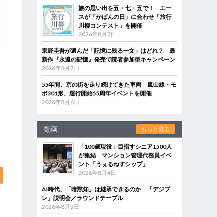
旅の思い出を五・七・五で！ エー
スが「かばんの日」に合わせ「旅行
川柳コンテスト」を開催
2026年8月7日
東野圭吾が選んだ「記憶に残る一文」はどれ？ 最
新作『永遠の記憶』発売で読者参加型キャンペーン
2026年8月7日
55年間、京の街を走り続けてきた車両 嵐山線・モ
ボ301形、運行開始55周年イベントを開催
2026年8月6日
動画
もっと見る
「100歳現役」目指すシニア1500人
が集結 マンション管理代務員イベ
ント「うぇるねすシップ」
2026年8月4日
AI時代、「暗黙知」は継承できるのか 「デジブ
レ」説明会／ラウンドテーブル
2026年8月3日