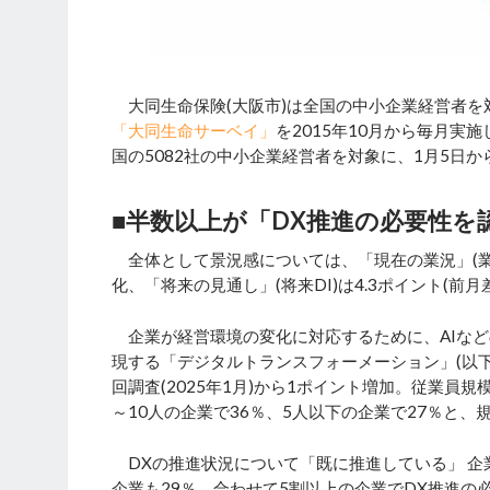
大同生命保険(大阪市)は全国の中小企業経営者を
「大同生命サーベイ」
を2015年10月から毎月実
国の5082社の中小企業経営者を対象に、1月5日か
■半数以上が「DX推進の必要性を
全体として景況感については、「現在の業況」(業況D
化、「将来の見通し」(将来DI)は4.3ポイント(前月
企業が経営環境の変化に対応するために、AIなど
現する「デジタルトランスフォーメーション」(以下
回調査(2025年1月)から1ポイント増加。従業員規
～10人の企業で36％、5人以下の企業で27％と
DXの推進状況について「既に推進している」 企
企業も29％。合わせて5割以上の企業でDX推進