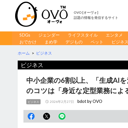
OVO [オーヴォ]
話題の情報を発信するサイト
コンテンツへ移動
検
SDGs
ジェンダー
ライフスタイル
エンタメ
索
おでかけ
まめ学
デジもの
ペット
ビジネ
ホーム
>
ビジネス
ビジネス
中小企業の6割以上、「生成AI
のコツは「身近な定型業務によ
bdot by OVO
2026年2月27日
ビジネス