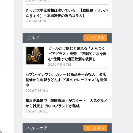
2026年6月18日
きっと大平元首相は泣いている 【政眼鏡（せいが
んきょう）－本田雅俊の政治コラム】
2026年6月10日
グルメ
もっと見る
ビールだけ飲むと倒れる「ふらつく
ビアグラス」発売 “強制的に水を飲
む”仕掛けで適正飲酒を後押し
2026年8月7日
セブン‐イレブン、カレー15商品を一斉投入 名店
監修から冷製うどんまで“夏のカレーフェス”を開催
中
2026年8月6日
ン
横浜高島屋で「韓国市場」がスタート 人気グルメ
から雑貨まで約30ブランドが集結
2026年8月5日
ヘルスケア
もっと見る
続