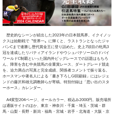
歴史的なシーンが続出した2023年の日本競馬界。イクイノッ
クスは始動戦で〝世界一〟に輝くと、ラストランとなったジャ
パンCまで連勝し歴代賞金王に登り詰めた。史上7頭目の牝馬3
冠を達成したリバティアイランドやウシュバテソーロのドバイ
ワールドC制覇といった国内外ビッグレースでの話題はもちろ
ん、障害を含む中央競馬の全重賞レース、ダートグレード競走
を、迫力満点の写真と完全成績、関係者コメントで振り返る。
ホースマンや著名人による「書き下ろしGⅠ回顧録」にはレジェ
ンドの藤沢和雄元調教師らが寄稿。特別付録は「思い出のスタ
ーホース」カレンダー。
A4変型204ページ、オールカラー、税込み2000円。販売場所
は通販サイトのほか、東京・神奈川・千葉・埼玉・茨城・群
馬・山梨・長野・新潟・福島・宮城・岩手・北海道・大阪・京