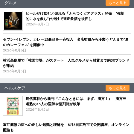
グルメ
もっと見る
ビールだけ飲むと倒れる「ふらつくビアグラス」発売 “強制
的に水を飲む”仕掛けで適正飲酒を後押し
2026年8月7日
セブン‐イレブン、カレー15商品を一斉投入 名店監修から冷製うどんまで“夏
のカレーフェス”を開催中
2026年8月6日
横浜高島屋で「韓国市場」がスタート 人気グルメから雑貨まで約30ブランド
が集結
2026年8月5日
ヘルスケア
もっと見る
現代書林から新刊『こんなときには、まず、漢方！』 漢方三
考塾の15人の医師や薬剤師が執筆
2026年8月5日
重症筋無力症への正しい知識と理解を 8月8日広島市で公開講座、オンライン
配信も