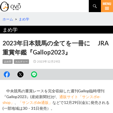
検
索
コ
ン
テ
ホーム
>
まめ学
ン
まめ学
ツ
へ
移
2023年日本競馬の全てを一冊に JRA
動
重賞年鑑『Gallop2023』
2023年12月29日
まめ学
カルチャー
中央競馬の重賞レースを完全収録した週刊Gallop臨時増刊
『Gallop2023』(産経新聞社)が、
通販サイト「サンスポe-
shop」
、
「サンスポde通販」
などで12月29日(金)に発売される
(一部地域は30・31日発売）。