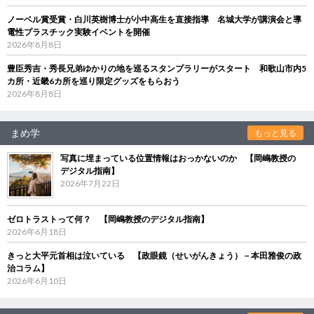
ノーベル賞受賞・白川英樹博士が小中高生を直接指導 名城大学が講演会と導
電性プラスチック実験イベントを開催
2026年8月8日
豊臣秀吉・秀長兄弟ゆかりの地を巡るスタンプラリーがスタート 和歌山市内5
カ所・近畿6カ所を巡り限定グッズをもらおう
2026年8月8日
まめ学
もっと見る
写真に埋まっている位置情報はおっかないのか 【岡嶋教授の
デジタル指南】
2026年7月22日
ゼロトラストって何？ 【岡嶋教授のデジタル指南】
2026年6月18日
きっと大平元首相は泣いている 【政眼鏡（せいがんきょう）－本田雅俊の政
治コラム】
2026年6月10日