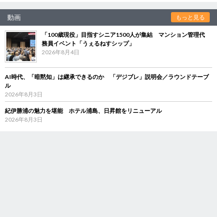
動画
もっと見る
「100歳現役」目指すシニア1500人が集結 マンション管理代
務員イベント「うぇるねすシップ」
2026年8月4日
AI時代、「暗黙知」は継承できるのか 「デジブレ」説明会／ラウンドテーブ
ル
2026年8月3日
紀伊勝浦の魅力を堪能 ホテル浦島、日昇館をリニューアル
2026年8月3日