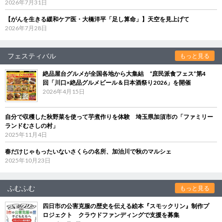
2026年7月31日
【がんを生きる緩和ケア医・大橋洋平「足し算命」】天空を見上げて
2026年7月28日
フェスティバル
もっと見る
絶品屋台グルメが全国各地から大集結 “庶民派食フェス”第4
回「川口×絶品グルメビール＆日本酒祭り2026」を開催
2026年4月15日
自分で収穫した秋野菜を使って芋煮作りを体験 埼玉県加須市の「ファミリー
ランドむさしの村」
2025年11月4日
春だけじゃもったいないさくらの名所、加治川で秋のマルシェ
2025年10月23日
ふむふむ
もっと見る
四日市の公害克服の歴史を伝える絵本『スモックリン』制作プ
ロジェクト クラウドファンディングで支援を募集