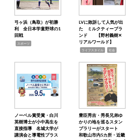
弓ヶ浜（鳥取）が初勝
LVに敗訴して人気が出
利 全日本学童野球の1
た ミルクティーブラ
回戦
ンド 【野村義樹✕
リアルワールド】
,
スポーツ
,
,
ライフスタイル
社会
ノーベル賞受賞・白川
豊臣秀吉・秀長兄弟ゆ
英樹博士が小中高生を
かりの地を巡るスタン
直接指導 名城大学が
プラリーがスタート
講演会と導電性プラス
和歌山市内5カ所・近畿