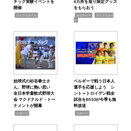
チック実験イベントを
6カ所を巡り限定グッズ
開催
をもらおう
,
,
,
ライフスタイル
カルチャー
ライフスタイ
ル
始球式の杉谷拳士さ
ベルギーで戦う日本人
ん、野球に熱い思い
選手を応援しよう シ
全日本学童軟式野球大
ント＝トロイデン戦全
会 マクドナルド・トー
試合をBS10が今季も無
ナメントが開幕
料放送
,
,
スポーツ
スポーツ