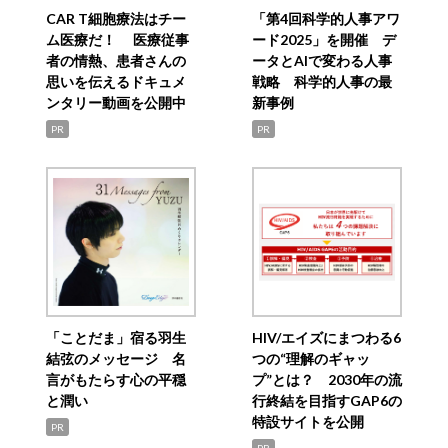
CAR T細胞療法はチー
「第4回科学的人事アワ
ム医療だ！ 医療従事
ード2025」を開催 デ
者の情熱、患者さんの
ータとAIで変わる人事
思いを伝えるドキュメ
戦略 科学的人事の最
ンタリー動画を公開中
新事例
PR
PR
「ことだま」宿る羽生
HIV/エイズにまつわる6
結弦のメッセージ 名
つの“理解のギャッ
言がもたらす心の平穏
プ”とは？ 2030年の流
と潤い
行終結を目指すGAP6の
特設サイトを公開
PR