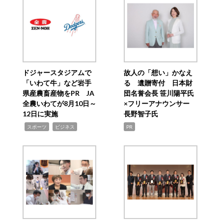
ドジャースタジアムで
故人の「想い」かなえ
「いわて牛」など岩手
る 遺贈寄付 日本財
県産農畜産物をPR JA
団名誉会長 笹川陽平氏
全農いわてが8月10日～
×フリーアナウンサー
12日に実施
長野智子氏
,
,
スポーツ
ビジネス
PR