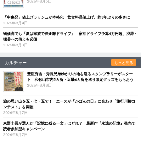
2026年8月5日
「中東発」値上げラッシュが本格化 飲食料品値上げ、約3年ぶりの多さに
2026年8月4日
物価高でも「夏は家族で長距離ドライブ」 宿泊ドライブ予算4万円超、渋滞・
猛暑への備えも必須
2026年8月3日
カルチャー
もっと見る
豊臣秀吉・秀長兄弟ゆかりの地を巡るスタンプラリーがスター
ト 和歌山市内5カ所・近畿6カ所を巡り限定グッズをもらおう
2026年8月8日
旅の思い出を五・七・五で！ エースが「かばんの日」に合わせ「旅行川柳コ
ンテスト」を開催
2026年8月7日
東野圭吾が選んだ「記憶に残る一文」はどれ？ 最新作『永遠の記憶』発売で
読者参加型キャンペーン
2026年8月7日