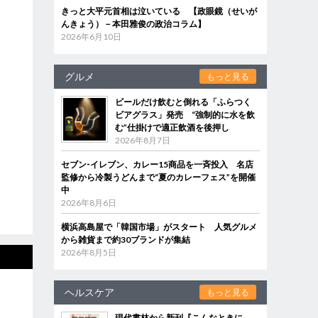
きっと大平元首相は泣いている 【政眼鏡（せいが
んきょう）－本田雅俊の政治コラム】
2026年6月10日
グルメ
もっと見る
ビールだけ飲むと倒れる「ふらつく
ビアグラス」発売 “強制的に水を飲
む”仕掛けで適正飲酒を後押し
2026年8月7日
セブン‐イレブン、カレー15商品を一斉投入 名店
監修から冷製うどんまで“夏のカレーフェス”を開催
中
2026年8月6日
横浜高島屋で「韓国市場」がスタート 人気グルメ
から雑貨まで約30ブランドが集結
2026年8月5日
ヘルスケア
もっと見る
現代書林から新刊『こんなときに