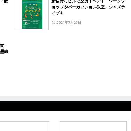
・販
新宿野村ビルで交流イベント ワークシ
ョップやパーカッション教室、ジャズラ
イブも
2024年7月23日
滋賀・
墨絵