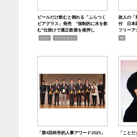
ビールだけ飲むと倒れる「ふらつく
故人の「
ビアグラス」発売 “強制的に水を飲
付 日本
む”仕掛けで適正飲酒を後押し
フリーア
,
,
グルメ
ライフスタイル
PR
「第4回科学的人事アワード2025」
「ことだ