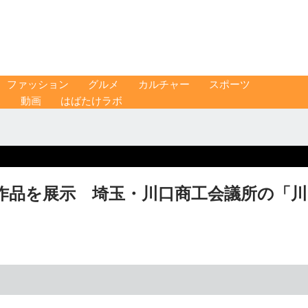
ファッション
グルメ
カルチャー
スポーツ
ス
動画
はばたけラボ
作品を展示 埼玉・川口商工会議所の「川