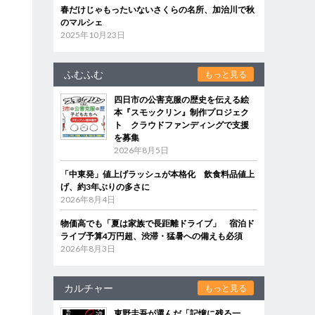
春だけじゃもったいないさくらの名所、加治川で秋
のマルシェ
2025年10月23日
ふむふむ
もっと見る
四日市の公害克服の歴史を伝える絵
本『スモックリン』制作プロジェク
ト クラウドファンディングで支援
を募集
2026年8月5日
「中東発」値上げラッシュが本格化 飲食料品値上
げ、約3年ぶりの多さに
2026年8月4日
物価高でも「夏は家族で長距離ドライブ」 宿泊ド
ライブ予算4万円超、渋滞・猛暑への備えも必須
2026年8月3日
カルチャー
もっと見る
東野圭吾が選んだ「記憶に残る一