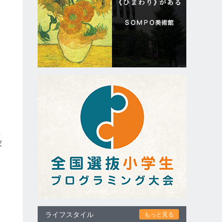
発
催
家
っ
ライフスタイル
もっと見る