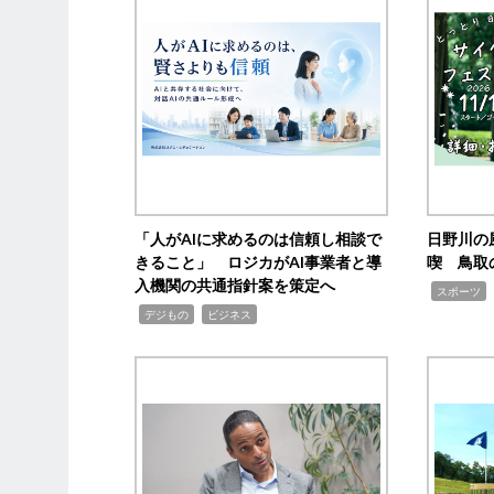
「人がAIに求めるのは信頼し相談で
日野川の
きること」 ロジカがAI事業者と導
喫 鳥取
入機関の共通指針案を策定へ
,
スポーツ
,
,
デジもの
ビジネス