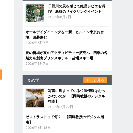
日野川の風を感じて絶品ジビエも満
喫 鳥取のサイクリングイベント
2026年8月7日
オールデイダイニングを一新 ヒルトン東京お台
場、改装進む
2026年8月7日
夏の苗場が夏のアクティビティー拡充へ 四季の各
魅力を創出プリンスホテル・苗場スキー場
2026年8月7日
まめ学
もっと見る
写真に埋まっている位置情報はおっ
かないのか 【岡嶋教授のデジタル
指南】
2026年7月22日
ゼロトラストって何？ 【岡嶋教授のデジタル指
南】
2026年6月18日