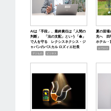
AIは「手段」、最終責任は「人間の
夏の苗場
判断」 「法の支配」という「傘」
充へ 四
で人を守る レクシスネクシス・ジ
ホテル・
ャパンのパスカル ロズィエ社長
,
,
おでかけ
,
,
デジもの
ビジネス