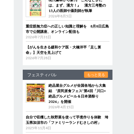
は、まず、漢方！』 漢方三考塾の
15人の医師や薬剤師が執筆
2026年8月5日
重症筋無力症への正しい知識と理解を 8月8日広島
市で公開講座、オンライン配信も
2026年7月31日
【がんを生きる緩和ケア医・大橋洋平「足し算
命」】天空を見上げて
2026年7月28日
フェスティバル
もっと見る
絶品屋台グルメが全国各地から大集
結 “庶民派食フェス”第4回「川口×
絶品グルメビール＆日本酒祭り
2026」を開催
2026年4月15日
自分で収穫した秋野菜を使って芋煮作りを体験 埼
玉県加須市の「ファミリーランドむさしの村」
2025年11月4日