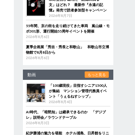
文」はどれ？ 最新作『永遠の記
憶』発売で読者参加型キャンペーン
2026年8月7日
55年間、京の街を走り続けてきた車両 嵐山線・モ
ボ301形、運行開始55周年イベントを開催
2026年8月6日
夏季企画展「秀吉・秀長と和歌山」 和歌山市立博
物館で8月8日から
2026年8月6日
動画
もっと見る
「100歳現役」目指すシニア1500人
が集結 マンション管理代務員イベ
ント「うぇるねすシップ」
2026年8月4日
AI時代、「暗黙知」は継承できるのか 「デジブ
レ」説明会／ラウンドテーブル
2026年8月3日
紀伊勝浦の魅力を堪能 ホテル浦島、日昇館をリニ