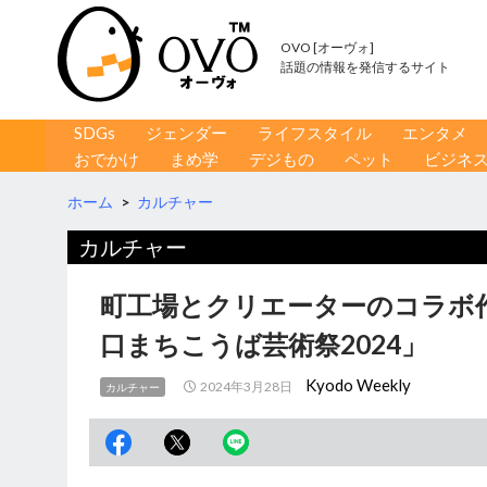
OVO [オーヴォ]
話題の情報を発信するサイト
コンテンツへ移動
検
SDGs
ジェンダー
ライフスタイル
エンタメ
索
おでかけ
まめ学
デジもの
ペット
ビジネ
ホーム
>
カルチャー
カルチャー
町工場とクリエーターのコラボ
口まちこうば芸術祭2024」
Kyodo Weekly
2024年3月28日
カルチャー