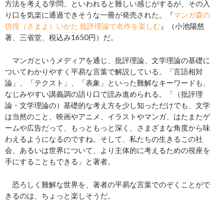
方法を考える学問、といわれると難しい感じがするが、その入
り口を気楽に通過できそうな一冊が発売された。『
マンガ森の
彷徨（さまよ）いかた 批評理論で名作を楽しむ
』（小池陽慈
著、三省堂、税込み1650円）だ。
マンガというメディアを通じ、批評理論、文学理論の基礎に
ついてわかりやすく平易な言葉で解説している。「言語相対
論」、「テクスト」、「表象」といった難解なキーワードも、
なじみやすい講義調の語り口で読み進められる。「（批評理
論・文学理論の）基礎的な考え方を少し知っただけでも、文学
は当然のこと、映画やアニメ、イラストやマンガ、はたまたゲ
ームや広告だって、もっともっと深く、さまざまな角度から味
わえるようになるのですね。そして、私たちの生きるこの社
会、あるいは世界について、より主体的に考えるための視座を
手にすることもできる」と著者。
恐ろしく難解な世界を、著者の平易な言葉でのぞくことがで
きるのは、ちょっと楽しそうだ。