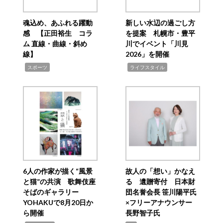
魂込め、あふれる躍動
新しい水辺の過ごし方
感 【正田裕生 コラ
を提案 札幌市・豊平
ム 直線・曲線・斜め
川でイベント「川見
線】
2026」を開催
,
,
スポーツ
ライフスタイル
6人の作家が描く“風景
故人の「想い」かなえ
と猫”の共演 歌舞伎座
る 遺贈寄付 日本財
そばのギャラリー
団名誉会長 笹川陽平氏
YOHAKUで8月20日か
×フリーアナウンサー
ら開催
長野智子氏