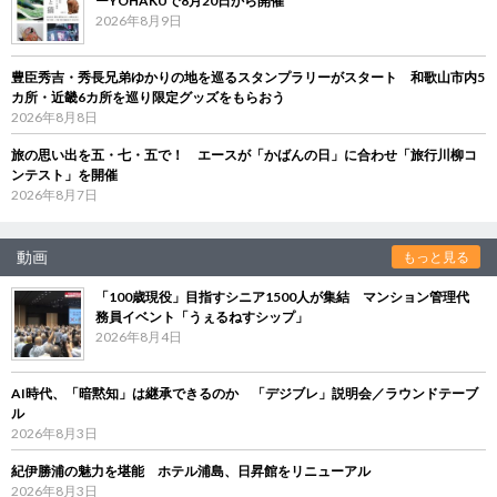
ーYOHAKUで8月20日から開催
2026年8月9日
豊臣秀吉・秀長兄弟ゆかりの地を巡るスタンプラリーがスタート 和歌山市内5
カ所・近畿6カ所を巡り限定グッズをもらおう
2026年8月8日
旅の思い出を五・七・五で！ エースが「かばんの日」に合わせ「旅行川柳コ
ンテスト」を開催
2026年8月7日
動画
もっと見る
「100歳現役」目指すシニア1500人が集結 マンション管理代
務員イベント「うぇるねすシップ」
2026年8月4日
AI時代、「暗黙知」は継承できるのか 「デジブレ」説明会／ラウンドテーブ
ル
2026年8月3日
紀伊勝浦の魅力を堪能 ホテル浦島、日昇館をリニューアル
2026年8月3日