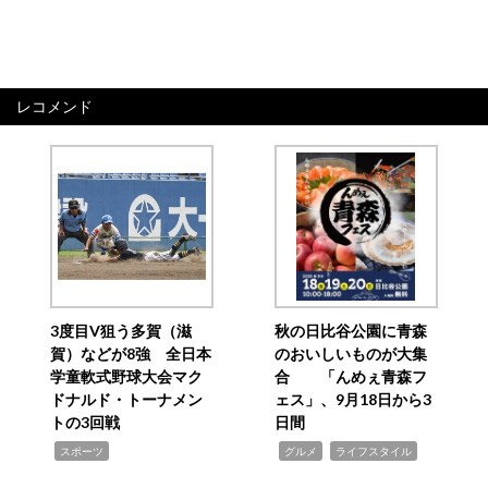
レコメンド
3度目V狙う多賀（滋
秋の日比谷公園に青森
賀）などが8強 全日本
のおいしいものが大集
学童軟式野球大会マク
合 「んめぇ青森フ
ドナルド・トーナメン
ェス」、9月18日から3
トの3回戦
日間
,
,
,
スポーツ
グルメ
ライフスタイル