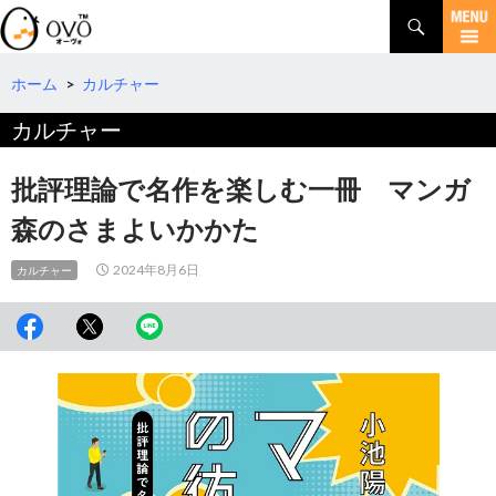
検
索
コ
ン
テ
ホーム
>
カルチャー
ン
カルチャー
ツ
へ
移
批評理論で名作を楽しむ一冊 マンガ
動
森のさまよいかかた
2024年8月6日
カルチャー