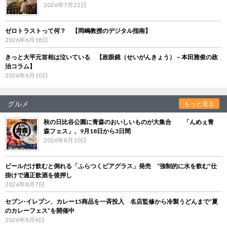
2026年7月22日
ゼロトラストって何？ 【岡嶋教授のデジタル指南】
2026年6月18日
きっと大平元首相は泣いている 【政眼鏡（せいがんきょう）－本田雅俊の政
治コラム】
2026年6月10日
グルメ
もっと見る
秋の日比谷公園に青森のおいしいものが大集合 「んめぇ青
森フェス」、9月18日から3日間
2026年8月10日
ビールだけ飲むと倒れる「ふらつくビアグラス」発売 “強制的に水を飲む”仕
掛けで適正飲酒を後押し
2026年8月7日
セブン‐イレブン、カレー15商品を一斉投入 名店監修から冷製うどんまで“夏
のカレーフェス”を開催中
2026年8月6日