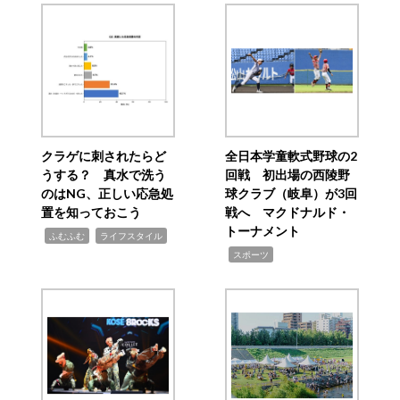
クラゲに刺されたらど
全日本学童軟式野球の2
うする？ 真水で洗う
回戦 初出場の西陵野
のはNG、正しい応急処
球クラブ（岐阜）が3回
置を知っておこう
戦へ マクドナルド・
トーナメント
,
,
ふむふむ
ライフスタイル
,
スポーツ