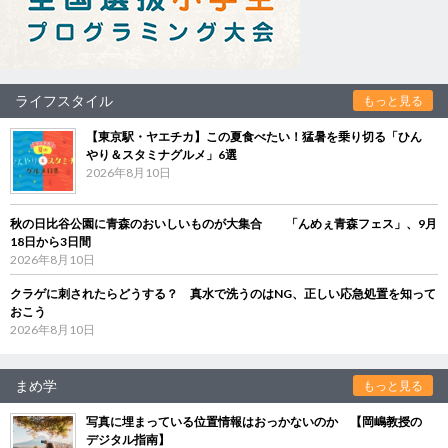
ライフスタイル
もっと見る
【東京駅・ヤエチカ】この夏食べたい！猛暑を乗り切る「ひん
やり＆スタミナグルメ」6選
2026年8月10日
秋の日比谷公園に青森のおいしいものが大集合 「んめぇ青森フェス」、9月
18日から3日間
2026年8月10日
クラゲに刺されたらどうする？ 真水で洗うのはNG、正しい応急処置を知って
おこう
2026年8月10日
まめ学
もっと見る
写真に埋まっている位置情報はおっかないのか 【岡嶋教授の
デジタル指南】