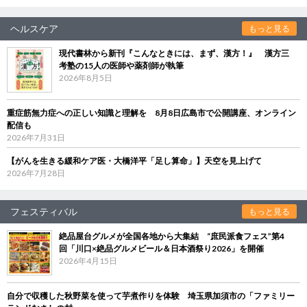
ヘルスケア
もっと見る
現代書林から新刊『こんなときには、まず、漢方！』 漢方三
考塾の15人の医師や薬剤師が執筆
2026年8月5日
重症筋無力症への正しい知識と理解を 8月8日広島市で公開講座、オンライン
配信も
2026年7月31日
【がんを生きる緩和ケア医・大橋洋平「足し算命」】天空を見上げて
2026年7月28日
フェスティバル
もっと見る
絶品屋台グルメが全国各地から大集結 “庶民派食フェス”第4
回「川口×絶品グルメビール＆日本酒祭り2026」を開催
2026年4月15日
自分で収穫した秋野菜を使って芋煮作りを体験 埼玉県加須市の「ファミリー