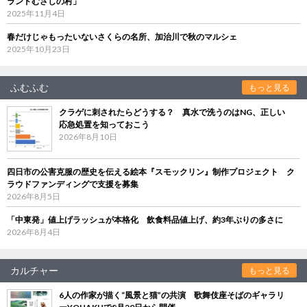
ランドむさしの村」
2025年11月4日
春だけじゃもったいないさくらの名所、加治川で秋のマルシェ
2025年10月23日
ふむふむ
もっと見る
クラゲに刺されたらどうする？ 真水で洗うのはNG、正しい
応急処置を知っておこう
2026年8月10日
四日市の公害克服の歴史を伝える絵本『スモックリン』制作プロジェクト ク
ラウドファンディングで支援を募集
2026年8月5日
「中東発」値上げラッシュが本格化 飲食料品値上げ、約3年ぶりの多さに
2026年8月4日
カルチャー
もっと見る
6人の作家が描く“風景と猫”の共演 歌舞伎座そばのギャラリ