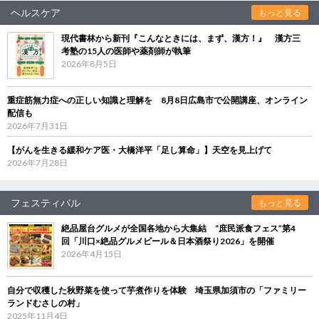
ヘルスケア
もっと見る
現代書林から新刊『こんなときには、まず、漢方！』 漢方三
考塾の15人の医師や薬剤師が執筆
2026年8月5日
重症筋無力症への正しい知識と理解を 8月8日広島市で公開講座、オンライン
配信も
2026年7月31日
【がんを生きる緩和ケア医・大橋洋平「足し算命」】天空を見上げて
2026年7月28日
フェスティバル
もっと見る
絶品屋台グルメが全国各地から大集結 “庶民派食フェス”第4
回「川口×絶品グルメビール＆日本酒祭り2026」を開催
2026年4月15日
自分で収穫した秋野菜を使って芋煮作りを体験 埼玉県加須市の「ファミリー
ランドむさしの村」
2025年11月4日