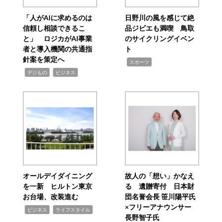
「人がAIに求めるのは
日野川の風を感じて絶
信頼し相談できるこ
品ジビエも満喫 鳥取
と」 ロジカがAI事業
のサイクリングイベン
者と導入機関の共通指
ト
針案を策定へ
,
スポーツ
,
,
デジもの
ビジネス
オールデイダイニング
故人の「想い」かなえ
を一新 ヒルトン東京
る 遺贈寄付 日本財
お台場、改装進む
団名誉会長 笹川陽平氏
×フリーアナウンサー
,
,
ビジネス
ライフスタイル
長野智子氏