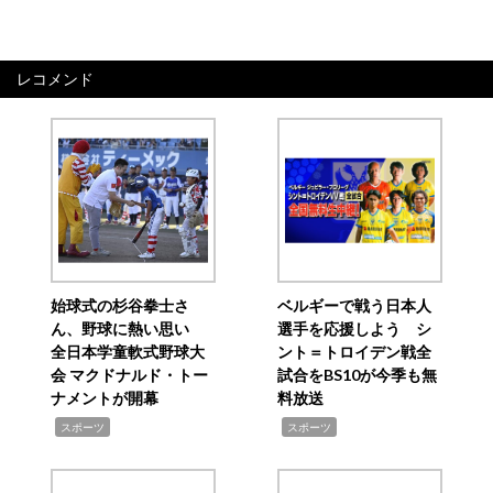
レコメンド
始球式の杉谷拳士さ
ベルギーで戦う日本人
ん、野球に熱い思い
選手を応援しよう シ
全日本学童軟式野球大
ント＝トロイデン戦全
会 マクドナルド・トー
試合をBS10が今季も無
ナメントが開幕
料放送
,
,
スポーツ
スポーツ