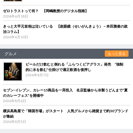
ゼロトラストって何？ 【岡嶋教授のデジタル指南】
2026年6月18日
きっと大平元首相は泣いている 【政眼鏡（せいがんきょう）－本田雅俊の政
治コラム】
2026年6月10日
グルメ
もっと見る
ビールだけ飲むと倒れる「ふらつくビアグラス」発売 “強制
的に水を飲む”仕掛けで適正飲酒を後押し
2026年8月7日
セブン‐イレブン、カレー15商品を一斉投入 名店監修から冷製うどんまで“夏
のカレーフェス”を開催中
2026年8月6日
横浜高島屋で「韓国市場」がスタート 人気グルメから雑貨まで約30ブランド
が集結
2026年8月5日