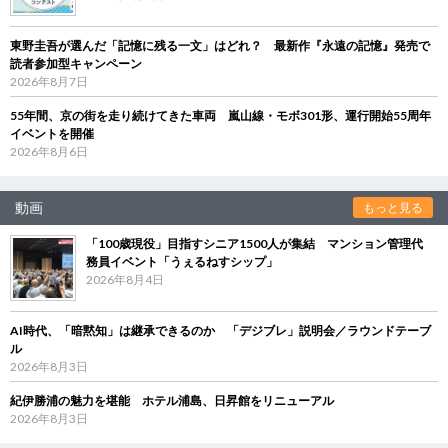
東野圭吾が選んだ「記憶に残る一文」はどれ？ 最新作『永遠の記憶』発売で
読者参加型キャンペーン
2026年8月7日
55年間、京の街を走り続けてきた車両 嵐山線・モボ301形、運行開始55周年
イベントを開催
2026年8月6日
動画
もっと見る
「100歳現役」目指すシニア1500人が集結 マンション管理代
務員イベント「うぇるねすシップ」
2026年8月4日
AI時代、「暗黙知」は継承できるのか 「デジブレ」説明会／ラウンドテーブ
ル
2026年8月3日
紀伊勝浦の魅力を堪能 ホテル浦島、日昇館をリニューアル
2026年8月3日