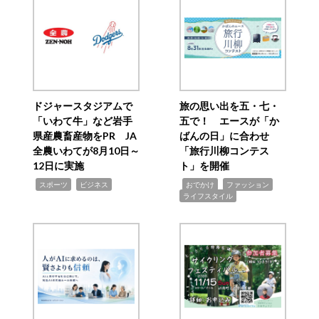
ドジャースタジアムで
旅の思い出を五・七・
「いわて牛」など岩手
五で！ エースが「か
県産農畜産物をPR JA
ばんの日」に合わせ
全農いわてが8月10日～
「旅行川柳コンテス
12日に実施
ト」を開催
,
,
,
,
,
スポーツ
ビジネス
おでかけ
ファッション
ライフスタイル