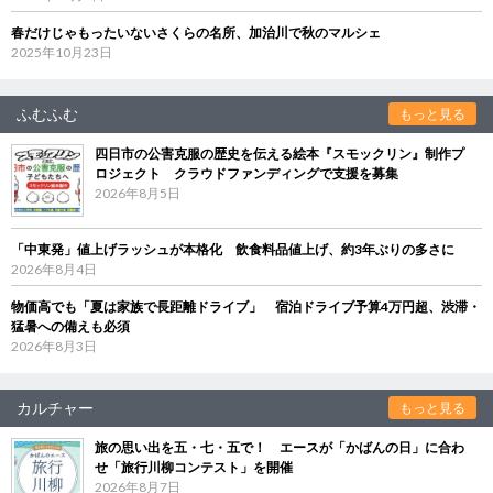
春だけじゃもったいないさくらの名所、加治川で秋のマルシェ
2025年10月23日
ふむふむ
もっと見る
四日市の公害克服の歴史を伝える絵本『スモックリン』制作プ
ロジェクト クラウドファンディングで支援を募集
2026年8月5日
「中東発」値上げラッシュが本格化 飲食料品値上げ、約3年ぶりの多さに
2026年8月4日
物価高でも「夏は家族で長距離ドライブ」 宿泊ドライブ予算4万円超、渋滞・
猛暑への備えも必須
2026年8月3日
カルチャー
もっと見る
旅の思い出を五・七・五で！ エースが「かばんの日」に合わ
せ「旅行川柳コンテスト」を開催
2026年8月7日