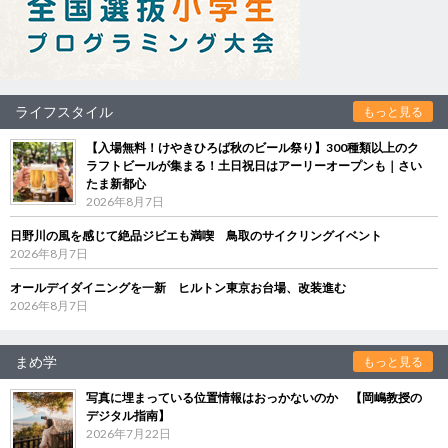
ライフスタイル
もっと見る
【入場無料！けやきひろば秋のビール祭り】300種類以上のク
ラフトビールが集まる！土日祝日はアーリーオープンも｜さい
たま新都心
2026年8月7日
日野川の風を感じて絶品ジビエも満喫 鳥取のサイクリングイベント
2026年8月7日
オールデイダイニングを一新 ヒルトン東京お台場、改装進む
2026年8月7日
まめ学
もっと見る
写真に埋まっている位置情報はおっかないのか 【岡嶋教授の
デジタル指南】
2026年7月22日