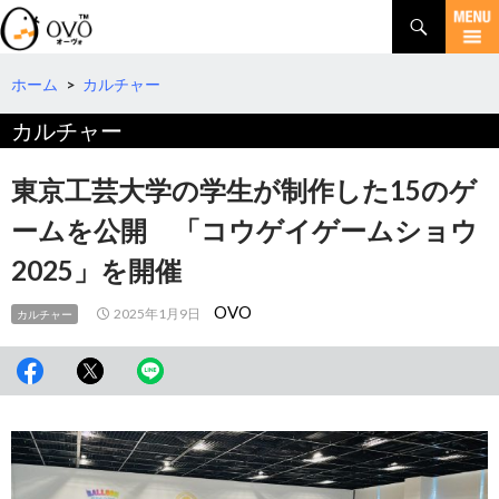
検
索
コ
ン
テ
ホーム
>
カルチャー
ン
カルチャー
ツ
へ
移
東京工芸大学の学生が制作した15のゲ
動
ームを公開 「コウゲイゲームショウ
2025」を開催
OVO
2025年1月9日
カルチャー