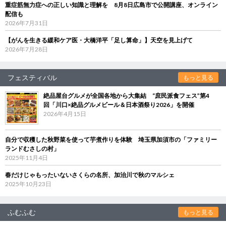
重症筋無力症への正しい知識と理解を 8月8日広島市で公開講座、オンライン
配信も
2026年7月31日
【がんを生きる緩和ケア医・大橋洋平「足し算命」】天空を見上げて
2026年7月28日
フェスティバル
もっと見る
絶品屋台グルメが全国各地から大集結 “庶民派食フェス”第4
回「川口×絶品グルメビール＆日本酒祭り2026」を開催
2026年4月15日
自分で収穫した秋野菜を使って芋煮作りを体験 埼玉県加須市の「ファミリー
ランドむさしの村」
2025年11月4日
春だけじゃもったいないさくらの名所、加治川で秋のマルシェ
2025年10月23日
ふむふむ
もっと見る