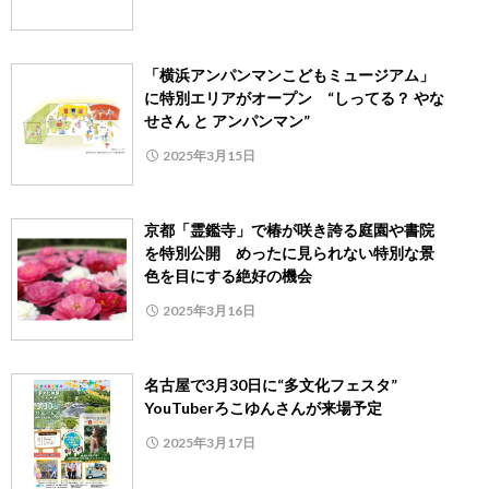
「横浜アンパンマンこどもミュージアム」
に特別エリアがオープン “しってる？ やな
せさん と アンパンマン”
2025年3月15日
京都「霊鑑寺」で椿が咲き誇る庭園や書院
を特別公開 めったに見られない特別な景
色を目にする絶好の機会
2025年3月16日
名古屋で3月30日に“多文化フェスタ”
YouTuberろこゆんさんが来場予定
2025年3月17日