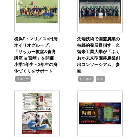
横浜F・マリノス×日清
先端技術で園芸農業の
オイリオグループ、
持続的発展目指す 久
「サッカー教室&食育
留米工業大学が「ふく
講座 in 宮崎」を開催
おか未来型園芸農業創
小学1年生～3年生の身
出コンソーシアム」参
体づくりをサポート
画
,
,
,
スポーツ
ビジネス
社会