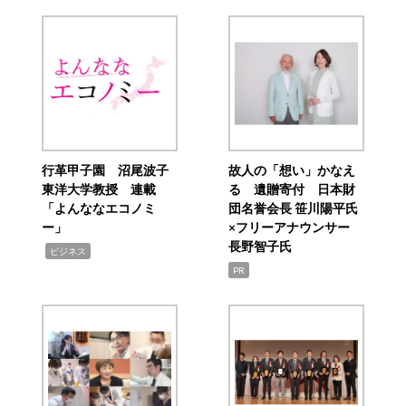
行革甲子園 沼尾波子
故人の「想い」かなえ
東洋大学教授 連載
る 遺贈寄付 日本財
「よんななエコノミ
団名誉会長 笹川陽平氏
ー」
×フリーアナウンサー
長野智子氏
,
ビジネス
PR