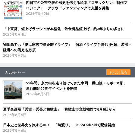
四日市の公害克服の歴史を伝える絵本『スモックリン』制作プ
ロジェクト クラウドファンディングで支援を募集
2026年8月5日
「中東発」値上げラッシュが本格化 飲食料品値上げ、約3年ぶりの多さに
2026年8月4日
物価高でも「夏は家族で長距離ドライブ」 宿泊ドライブ予算4万円超、渋滞・
猛暑への備えも必須
2026年8月3日
カルチャー
もっと見る
55年間、京の街を走り続けてきた車両 嵐山線・モボ301形、
運行開始55周年イベントを開催
2026年8月6日
夏季企画展「秀吉・秀長と和歌山」 和歌山市立博物館で8月8日から
2026年8月6日
日本史と世界史を旅するRPG 「時渡り」、iOS/Androidで配信開始
2026年8月6日