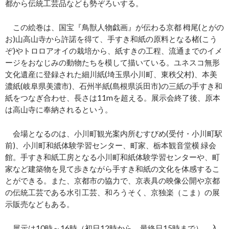
都から伝統工芸品なども勢ぞろいする。
この絵巻は、国宝『鳥獣人物戯画』が伝わる京都 栂尾(とがの
お)山高山寺から許諾を得て、手すき和紙の原料となる楮(こう
ぞ)やトロロアオイの栽培から、紙すきの工程、流通までのイメ
ージをおなじみの動物たちを模して描いている。ユネスコ無形
文化遺産に登録された細川紙(埼玉県小川町、東秩父村)、本美
濃紙(岐阜県美濃市)、石州半紙(島根県浜田市)の三紙の手すき和
紙をつなぎ合わせ、長さは11mを超える。展示会終了後、原本
は高山寺に奉納されるという。
会場となるのは、小川町観光案内所むすびめ(受付・小川町駅
前)、小川町和紙体験学習センター、町家、栃本観音堂横 緑会
館。手すき和紙工房となる小川町和紙体験学習センターや、町
家など建築物を見て歩きながら手すき和紙の文化を体感するこ
とができる。また、京都市の協力で、京表具の映像公開や京都
の伝統工芸である水引工芸、和ろうそく、京独楽（こま）の展
示販売などもある。
展示は10時～16時（初日12時から、最終日15時まで）。入