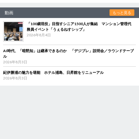
動画
もっと見る
「100歳現役」目指すシニア1500人が集結 マンション管理代
務員イベント「うぇるねすシップ」
2026年8月4日
AI時代、「暗黙知」は継承できるのか 「デジブレ」説明会／ラウンドテーブ
ル
2026年8月3日
紀伊勝浦の魅力を堪能 ホテル浦島、日昇館をリニューアル
2026年8月3日