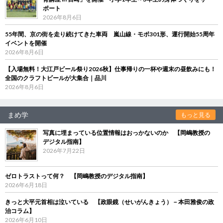
ポート
2026年8月6日
55年間、京の街を走り続けてきた車両 嵐山線・モボ301形、運行開始55周年
イベントを開催
2026年8月6日
【入場無料！大江戸ビール祭り2026秋】仕事帰りの一杯や週末の昼飲みにも！
全国のクラフトビールが大集合｜品川
2026年8月6日
まめ学
もっと見る
写真に埋まっている位置情報はおっかないのか 【岡嶋教授の
デジタル指南】
2026年7月22日
ゼロトラストって何？ 【岡嶋教授のデジタル指南】
2026年6月18日
きっと大平元首相は泣いている 【政眼鏡（せいがんきょう）－本田雅俊の政
治コラム】
2026年6月10日