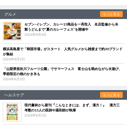
グルメ
もっと見る
セブン‐イレブン、カレー15商品を一斉投入 名店監修から冷
製うどんまで“夏のカレーフェス”を開催中
2026年8月6日
横浜高島屋で「韓国市場」がスタート 人気グルメから雑貨まで約30ブランド
が集結
2026年8月5日
「山梨県笛吹川フルーツ公園」でサマーフェス 富士山を眺めながら水遊び、
季節限定の桃のかき氷も
2026年8月3日
ヘルスケア
もっと見る
現代書林から新刊『こんなときには、まず、漢方！』 漢方三
考塾の15人の医師や薬剤師が執筆
2026年8月5日