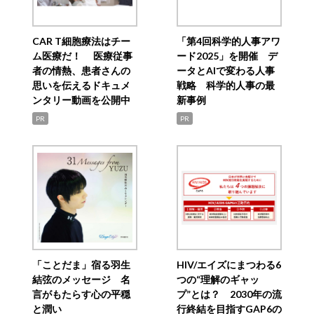
CAR T細胞療法はチー
「第4回科学的人事アワ
ム医療だ！ 医療従事
ード2025」を開催 デ
者の情熱、患者さんの
ータとAIで変わる人事
思いを伝えるドキュメ
戦略 科学的人事の最
ンタリー動画を公開中
新事例
PR
PR
「ことだま」宿る羽生
HIV/エイズにまつわる6
結弦のメッセージ 名
つの“理解のギャッ
言がもたらす心の平穏
プ”とは？ 2030年の流
と潤い
行終結を目指すGAP6の