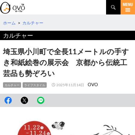
検
索
コ
ン
テ
ホーム
>
カルチャー
ン
カルチャー
ツ
へ
移
埼玉県小川町で全長11メートルの手す
動
き和紙絵巻の展示会 京都から伝統工
芸品も勢ぞろい
OVO
2025年11月14日
カルチャー
ライフスタイル