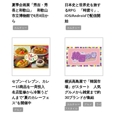
夏季企画展「秀吉・秀
日本史と世界史を旅す
長と和歌山」 和歌山
るRPG 「時渡り」、
市立博物館で8月8日か
iOS/Androidで配信開
ら
始
,
,
カルチャー
カルチャー
セブン‐イレブン、カレ
横浜高島屋で「韓国市
ー15商品を一斉投入
場」がスタート 人気
名店監修から冷製うど
グルメから雑貨まで約
んまで“夏のカレーフェ
30ブランドが集結
ス”を開催中
,
,
,
カルチャー
グルメ
ライ
フスタイル
,
グルメ