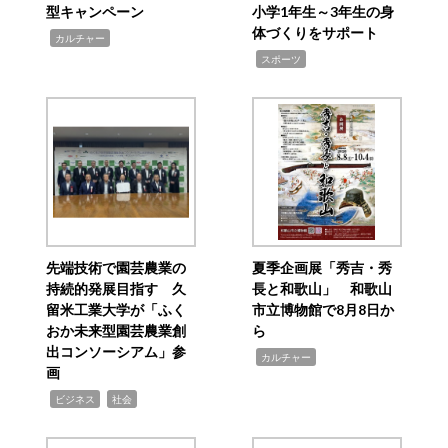
型キャンペーン
小学1年生～3年生の身
体づくりをサポート
,
カルチャー
,
スポーツ
先端技術で園芸農業の
夏季企画展「秀吉・秀
持続的発展目指す 久
長と和歌山」 和歌山
留米工業大学が「ふく
市立博物館で8月8日か
おか未来型園芸農業創
ら
出コンソーシアム」参
,
カルチャー
画
,
,
ビジネス
社会