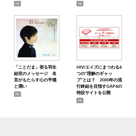
PR
PR
「ことだま」宿る羽生
HIV/エイズにまつわる6
結弦のメッセージ 名
つの“理解のギャッ
言がもたらす心の平穏
プ”とは？ 2030年の流
と潤い
行終結を目指すGAP6の
特設サイトを公開
PR
PR