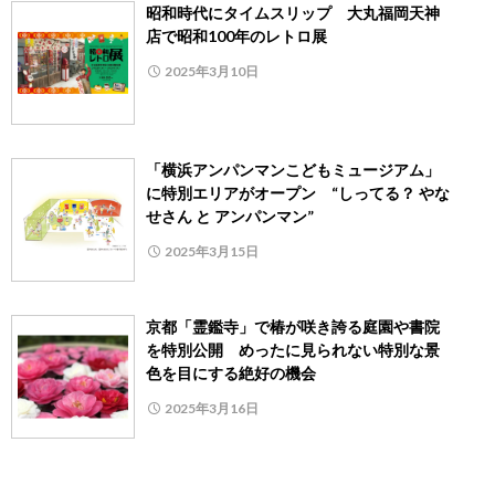
昭和時代にタイムスリップ 大丸福岡天神
店で昭和100年のレトロ展
2025年3月10日
「横浜アンパンマンこどもミュージアム」
に特別エリアがオープン “しってる？ やな
せさん と アンパンマン”
2025年3月15日
京都「霊鑑寺」で椿が咲き誇る庭園や書院
を特別公開 めったに見られない特別な景
色を目にする絶好の機会
2025年3月16日