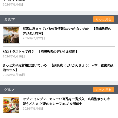
2026年8月6日
まめ学
もっと見る
写真に埋まっている位置情報はおっかないのか 【岡嶋教授の
デジタル指南】
2026年7月22日
ゼロトラストって何？ 【岡嶋教授のデジタル指南】
2026年6月18日
きっと大平元首相は泣いている 【政眼鏡（せいがんきょう）－本田雅俊の政
治コラム】
2026年6月10日
グルメ
もっと見る
セブン‐イレブン、カレー15商品を一斉投入 名店監修から冷
製うどんまで“夏のカレーフェス”を開催中
2026年8月6日