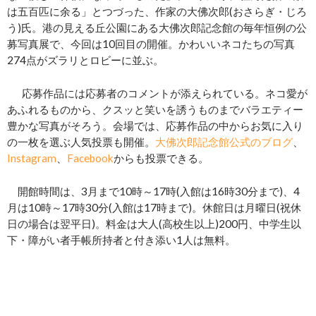
は五百匹に余る」とつづった、作家の大佛次郎(おさらぎ・じろ
う)氏。港の見える丘公園にある大佛次郎記念館の毎年恒例の公
募写真展で、今回は10回目の開催。かわいいネコたちの写真
274点がズラリとロビーに並ぶ。
応募作品には応募者のコメントが添えられている。ネコ愛が
あふれるものから、クスッと笑いを誘うものまでバラエティー
豊かな写真がそろう。会場では、応募作品の中からお気に入り
の一枚を選ぶ人気投票も開催。
大佛次郎記念館公式のブログ
、
Instagram
、
Facebook
からも投票できる。
開館時間は、3月まで10時～17時(入館は16時30分まで)、4
月は10時～17時30分(入館は17時まで)。休館日は月曜日(祝休
日の場合は翌平日)。料金は大人(高校生以上)200円、中学生以
下・障がい者手帳所持者と付き添い1人は無料。