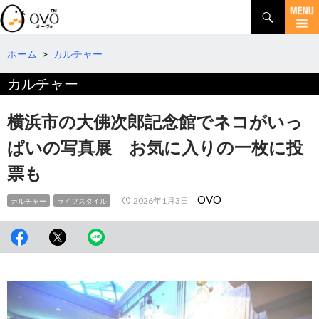
検
索
コ
ン
テ
ホーム
>
カルチャー
ン
カルチャー
ツ
へ
移
横浜市の大佛次郎記念館でネコがいっ
動
ぱいの写真展 お気に入りの一枚に投
票も
OVO
2026年1月3日
カルチャー
ライフスタイル