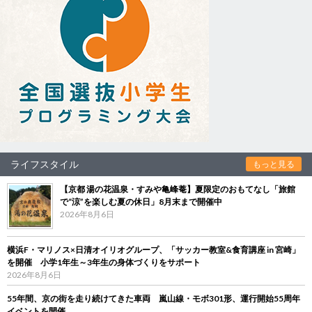
ライフスタイル
もっと見る
【京都 湯の花温泉・すみや亀峰菴】夏限定のおもてなし「旅館
で“涼”を楽しむ夏の休日」8月末まで開催中
2026年8月6日
横浜F・マリノス×日清オイリオグループ、「サッカー教室&食育講座 in 宮崎」
を開催 小学1年生～3年生の身体づくりをサポート
2026年8月6日
55年間、京の街を走り続けてきた車両 嵐山線・モボ301形、運行開始55周年
イベントを開催