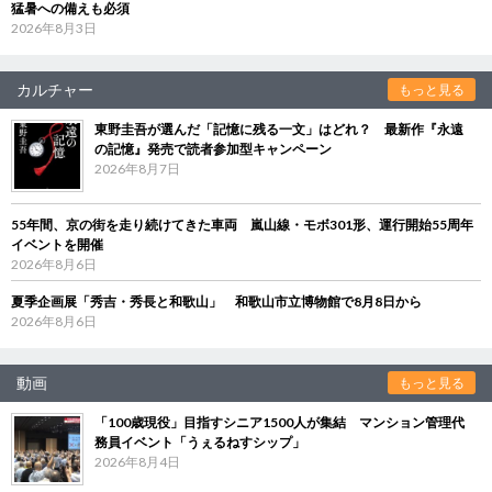
猛暑への備えも必須
2026年8月3日
カルチャー
もっと見る
東野圭吾が選んだ「記憶に残る一文」はどれ？ 最新作『永遠
の記憶』発売で読者参加型キャンペーン
2026年8月7日
55年間、京の街を走り続けてきた車両 嵐山線・モボ301形、運行開始55周年
イベントを開催
2026年8月6日
夏季企画展「秀吉・秀長と和歌山」 和歌山市立博物館で8月8日から
2026年8月6日
動画
もっと見る
「100歳現役」目指すシニア1500人が集結 マンション管理代
務員イベント「うぇるねすシップ」
2026年8月4日