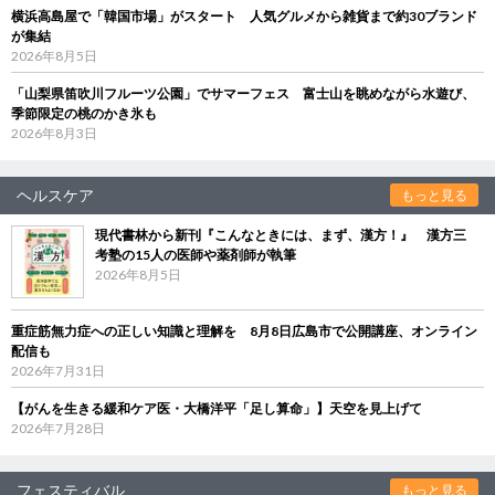
横浜高島屋で「韓国市場」がスタート 人気グルメから雑貨まで約30ブランド
が集結
2026年8月5日
「山梨県笛吹川フルーツ公園」でサマーフェス 富士山を眺めながら水遊び、
季節限定の桃のかき氷も
2026年8月3日
ヘルスケア
もっと見る
現代書林から新刊『こんなときには、まず、漢方！』 漢方三
考塾の15人の医師や薬剤師が執筆
2026年8月5日
重症筋無力症への正しい知識と理解を 8月8日広島市で公開講座、オンライン
配信も
2026年7月31日
【がんを生きる緩和ケア医・大橋洋平「足し算命」】天空を見上げて
2026年7月28日
フェスティバル
もっと見る