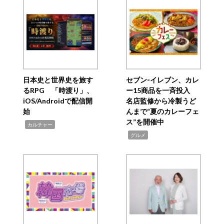
日本史と世界史を旅す
セブン‐イレブン、カレ
るRPG 「時渡り」、
ー15商品を一斉投入
iOS/Androidで配信開
名店監修から冷製うど
始
んまで“夏のカレーフェ
ス”を開催中
,
カルチャー
,
グルメ