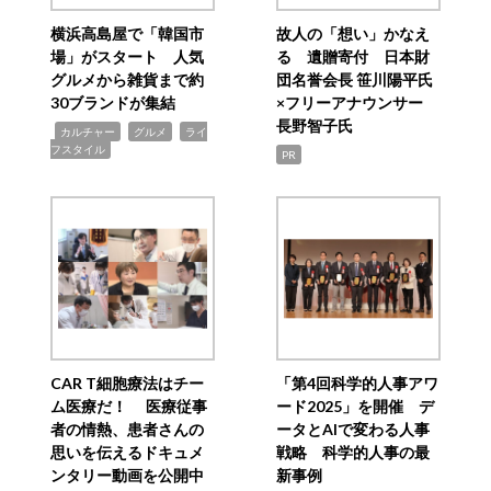
横浜高島屋で「韓国市
故人の「想い」かなえ
場」がスタート 人気
る 遺贈寄付 日本財
グルメから雑貨まで約
団名誉会長 笹川陽平氏
30ブランドが集結
×フリーアナウンサー
長野智子氏
,
,
,
カルチャー
グルメ
ライ
フスタイル
PR
CAR T細胞療法はチー
「第4回科学的人事アワ
ム医療だ！ 医療従事
ード2025」を開催 デ
者の情熱、患者さんの
ータとAIで変わる人事
思いを伝えるドキュメ
戦略 科学的人事の最
ンタリー動画を公開中
新事例