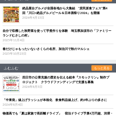
絶品屋台グルメが全国各地から大集結 “庶民派食フェス”第4
回「川口×絶品グルメビール＆日本酒祭り2026」を開催
2026年4月15日
自分で収穫した秋野菜を使って芋煮作りを体験 埼玉県加須市の「ファミリー
ランドむさしの村」
2025年11月4日
春だけじゃもったいないさくらの名所、加治川で秋のマルシェ
2025年10月23日
ふむふむ
もっと見る
四日市の公害克服の歴史を伝える絵本『スモックリン』制作プ
ロジェクト クラウドファンディングで支援を募集
2026年8月5日
「中東発」値上げラッシュが本格化 飲食料品値上げ、約3年ぶりの多さに
2026年8月4日
物価高でも「夏は家族で長距離ドライブ」 宿泊ドライブ予算4万円超、渋滞・