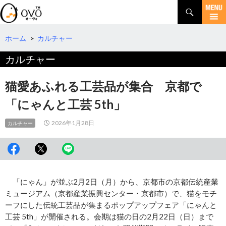
検
索
コ
ン
テ
ホーム
>
カルチャー
ン
カルチャー
ツ
へ
移
猫愛あふれる工芸品が集合 京都で
動
「にゃんと工芸 5th」
2026年1月28日
カルチャー
「にゃん」が並ぶ2月2日（月）から、京都市の京都伝統産業
ミュージアム（京都産業振興センター・京都市）で、猫をモチ
ーフにした伝統工芸品が集まるポップアップフェア「にゃんと
工芸 5th」が開催される。会期は猫の日の2月22日（日）まで