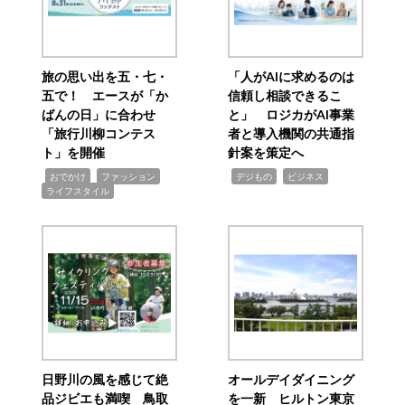
旅の思い出を五・七・
「人がAIに求めるのは
五で！ エースが「か
信頼し相談できるこ
ばんの日」に合わせ
と」 ロジカがAI事業
「旅行川柳コンテス
者と導入機関の共通指
ト」を開催
針案を策定へ
,
,
,
,
,
おでかけ
ファッション
デジもの
ビジネス
ライフスタイル
日野川の風を感じて絶
オールデイダイニング
品ジビエも満喫 鳥取
を一新 ヒルトン東京