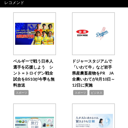
レコメンド
ベルギーで戦う日本人
ドジャースタジアムで
選手を応援しよう シ
「いわて牛」など岩手
ント＝トロイデン戦全
県産農畜産物をPR JA
試合をBS10が今季も無
全農いわてが8月10日～
料放送
12日に実施
,
,
,
スポーツ
スポーツ
ビジネス