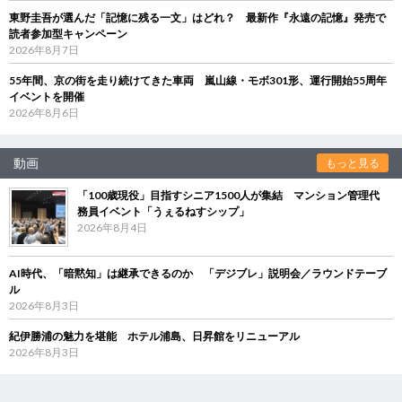
東野圭吾が選んだ「記憶に残る一文」はどれ？ 最新作『永遠の記憶』発売で
読者参加型キャンペーン
2026年8月7日
55年間、京の街を走り続けてきた車両 嵐山線・モボ301形、運行開始55周年
イベントを開催
2026年8月6日
動画
もっと見る
「100歳現役」目指すシニア1500人が集結 マンション管理代
務員イベント「うぇるねすシップ」
2026年8月4日
AI時代、「暗黙知」は継承できるのか 「デジブレ」説明会／ラウンドテーブ
ル
2026年8月3日
紀伊勝浦の魅力を堪能 ホテル浦島、日昇館をリニューアル
2026年8月3日