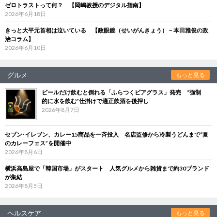
ゼロトラストって何？ 【岡嶋教授のデジタル指南】
2026年6月18日
きっと大平元首相は泣いている 【政眼鏡（せいがんきょう）－本田雅俊の政
治コラム】
2026年6月10日
グルメ
もっと見る
ビールだけ飲むと倒れる「ふらつくビアグラス」発売 “強制
的に水を飲む”仕掛けで適正飲酒を後押し
2026年8月7日
セブン‐イレブン、カレー15商品を一斉投入 名店監修から冷製うどんまで“夏
のカレーフェス”を開催中
2026年8月6日
横浜高島屋で「韓国市場」がスタート 人気グルメから雑貨まで約30ブランド
が集結
2026年8月5日
ヘルスケア
もっと見る