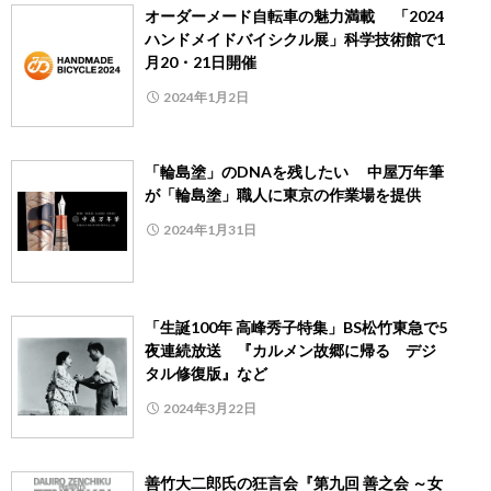
オーダーメード自転車の魅力満載 「2024
ハンドメイドバイシクル展」科学技術館で1
月20・21日開催
2024年1月2日
「輪島塗」のDNAを残したい 中屋万年筆
が「輪島塗」職人に東京の作業場を提供
2024年1月31日
「生誕100年 高峰秀子特集」BS松竹東急で5
夜連続放送 『カルメン故郷に帰る デジ
タル修復版』など
2024年3月22日
善竹大二郎氏の狂言会『第九回 善之会 ～女