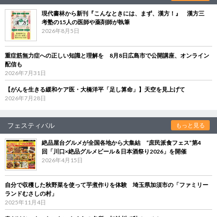
現代書林から新刊『こんなときには、まず、漢方！』 漢方三
考塾の15人の医師や薬剤師が執筆
2026年8月5日
重症筋無力症への正しい知識と理解を 8月8日広島市で公開講座、オンライン
配信も
2026年7月31日
【がんを生きる緩和ケア医・大橋洋平「足し算命」】天空を見上げて
2026年7月28日
フェスティバル
もっと見る
絶品屋台グルメが全国各地から大集結 “庶民派食フェス”第4
回「川口×絶品グルメビール＆日本酒祭り2026」を開催
2026年4月15日
自分で収穫した秋野菜を使って芋煮作りを体験 埼玉県加須市の「ファミリー
ランドむさしの村」
2025年11月4日