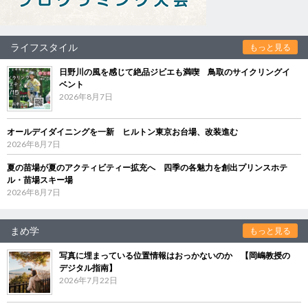
ライフスタイル
もっと見る
日野川の風を感じて絶品ジビエも満喫 鳥取のサイクリングイ
ベント
2026年8月7日
オールデイダイニングを一新 ヒルトン東京お台場、改装進む
2026年8月7日
夏の苗場が夏のアクティビティー拡充へ 四季の各魅力を創出プリンスホテ
ル・苗場スキー場
2026年8月7日
まめ学
もっと見る
写真に埋まっている位置情報はおっかないのか 【岡嶋教授の
デジタル指南】
2026年7月22日