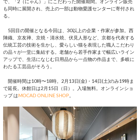
で、「2（にゃん）」にこだわった開催期間。オンライン販売
も同時に展開され、売上の一部は動物愛護センターに寄付され
る。
5回目の開催となる今回は、30以上の企業・作家が参加。西
陣織、京友禅、京焼・清水焼、伏見人形など、京都を代表する
伝統工芸の技術を生かし、愛らしい猫を表現した職人こだわり
の品々が一堂に集結する。老舗から若手作家まで幅広いライン
アップで、生活になじむ日用品から一点物の作品まで、多岐に
わたる工芸品がそろう。
開催時間は10時〜18時。2月13日(金)・14日(土)のみ19時ま
で延長。休館日は2月15日（日）。入場無料。オンラインショ
ップ は
MOCAD ONLINE SHOP
。