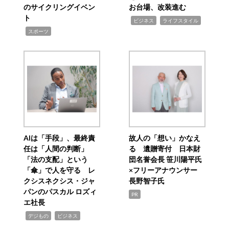
のサイクリングイベン
お台場、改装進む
ト
,
,
ビジネス
ライフスタイル
,
スポーツ
AIは「手段」、最終責
故人の「想い」かなえ
任は「人間の判断」
る 遺贈寄付 日本財
「法の支配」という
団名誉会長 笹川陽平氏
「傘」で人を守る レ
×フリーアナウンサー
クシスネクシス・ジャ
長野智子氏
パンのパスカル ロズィ
PR
エ社長
,
,
デジもの
ビジネス