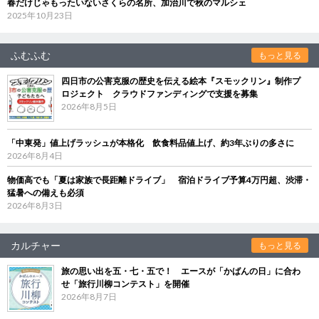
春だけじゃもったいないさくらの名所、加治川で秋のマルシェ
2025年10月23日
ふむふむ
もっと見る
四日市の公害克服の歴史を伝える絵本『スモックリン』制作プ
ロジェクト クラウドファンディングで支援を募集
2026年8月5日
「中東発」値上げラッシュが本格化 飲食料品値上げ、約3年ぶりの多さに
2026年8月4日
物価高でも「夏は家族で長距離ドライブ」 宿泊ドライブ予算4万円超、渋滞・
猛暑への備えも必須
2026年8月3日
カルチャー
もっと見る
旅の思い出を五・七・五で！ エースが「かばんの日」に合わ
せ「旅行川柳コンテスト」を開催
2026年8月7日