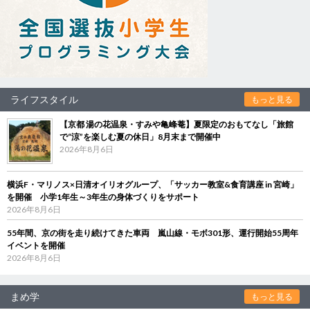
ライフスタイル
もっと見る
【京都 湯の花温泉・すみや亀峰菴】夏限定のおもてなし「旅館
で“涼”を楽しむ夏の休日」8月末まで開催中
2026年8月6日
横浜F・マリノス×日清オイリオグループ、「サッカー教室&食育講座 in 宮崎」
を開催 小学1年生～3年生の身体づくりをサポート
2026年8月6日
55年間、京の街を走り続けてきた車両 嵐山線・モボ301形、運行開始55周年
イベントを開催
2026年8月6日
まめ学
もっと見る