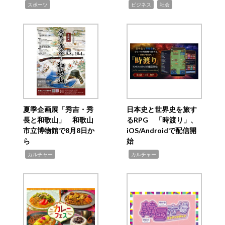
,
,
,
スポーツ
ビジネス
社会
夏季企画展「秀吉・秀
日本史と世界史を旅す
長と和歌山」 和歌山
るRPG 「時渡り」、
市立博物館で8月8日か
iOS/Androidで配信開
ら
始
,
,
カルチャー
カルチャー