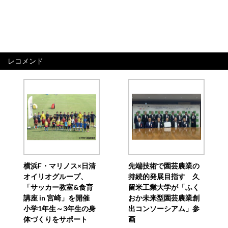
レコメンド
横浜F・マリノス×日清
先端技術で園芸農業の
オイリオグループ、
持続的発展目指す 久
「サッカー教室&食育
留米工業大学が「ふく
講座 in 宮崎」を開催
おか未来型園芸農業創
小学1年生～3年生の身
出コンソーシアム」参
体づくりをサポート
画