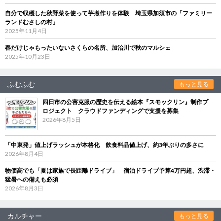
自分で収穫した秋野菜を使って芋煮作りを体験 埼玉県加須市の「ファミリー
ランドむさしの村」
2025年11月4日
春だけじゃもったいないさくらの名所、加治川で秋のマルシェ
2025年10月23日
ふむふむ
もっと見る
四日市の公害克服の歴史を伝える絵本『スモックリン』制作プ
ロジェクト クラウドファンディングで支援を募集
2026年8月5日
「中東発」値上げラッシュが本格化 飲食料品値上げ、約3年ぶりの多さに
2026年8月4日
物価高でも「夏は家族で長距離ドライブ」 宿泊ドライブ予算4万円超、渋滞・
猛暑への備えも必須
2026年8月3日
カルチャー
もっと見る