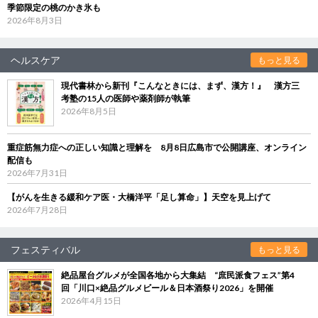
季節限定の桃のかき氷も
2026年8月3日
ヘルスケア
もっと見る
現代書林から新刊『こんなときには、まず、漢方！』 漢方三
考塾の15人の医師や薬剤師が執筆
2026年8月5日
重症筋無力症への正しい知識と理解を 8月8日広島市で公開講座、オンライン
配信も
2026年7月31日
【がんを生きる緩和ケア医・大橋洋平「足し算命」】天空を見上げて
2026年7月28日
フェスティバル
もっと見る
絶品屋台グルメが全国各地から大集結 “庶民派食フェス”第4
回「川口×絶品グルメビール＆日本酒祭り2026」を開催
2026年4月15日