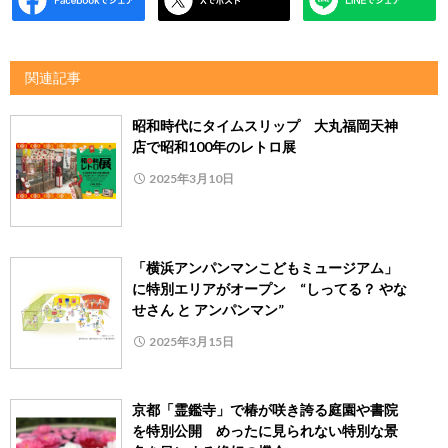
関連記事
昭和時代にタイムスリップ 大丸福岡天神
店で昭和100年のレトロ展
2025年3月10日
「横浜アンパンマンこどもミュージアム」
に特別エリアがオープン “しってる？ やな
せさん と アンパンマン”
2025年3月15日
京都「霊鑑寺」で椿が咲き誇る庭園や書院
を特別公開 めったに見られない特別な景