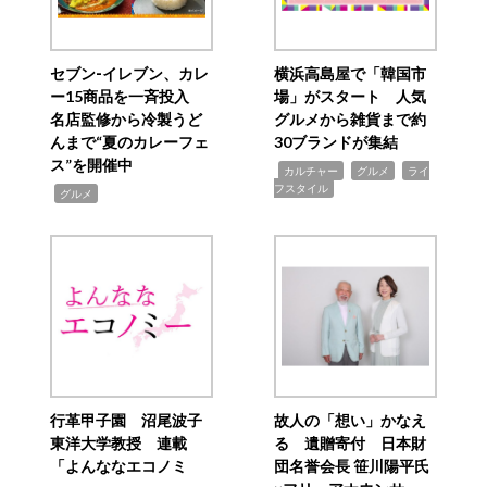
セブン‐イレブン、カレ
横浜高島屋で「韓国市
ー15商品を一斉投入
場」がスタート 人気
名店監修から冷製うど
グルメから雑貨まで約
んまで“夏のカレーフェ
30ブランドが集結
ス”を開催中
,
,
,
カルチャー
グルメ
ライ
フスタイル
,
グルメ
行革甲子園 沼尾波子
故人の「想い」かなえ
東洋大学教授 連載
る 遺贈寄付 日本財
「よんななエコノミ
団名誉会長 笹川陽平氏