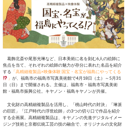
葛飾北斎や尾形光琳など、日本美術に名を刻む6人の絵師に
焦点を当て、それぞれの絵師の魅力が存分に表れた名品を紹介
する
「高精細複製品×映像体験 国宝・名宝が福島にやってくる
」
が、福島市の福島市写真美術館で4月18日（土）～5月31
日（日）まで開催される。主催は、福島市・福島市写真美術
館・福島市振興公社。キヤノン・福島キヤノンが共催。
文化財の高精細複製品を活用し、「桃山時代の対決」「琳派
の巨匠」「江戸時代の浮世絵師」の3つの切り口で作品を紹介
する企画展。高精細複製品は、キヤノンの先進デジタルイメー
ジング技術と京都伝統工芸の技の融合で、オリジナルの文化財