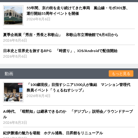
55年間、京の街を走り続けてきた車両 嵐山線・モボ301形、
運行開始55周年イベントを開催
2026年8月6日
夏季企画展「秀吉・秀長と和歌山」 和歌山市立博物館で8月8日から
2026年8月6日
日本史と世界史を旅するRPG 「時渡り」、iOS/Androidで配信開始
2026年8月6日
動画
もっと見る
「100歳現役」目指すシニア1500人が集結 マンション管理代
務員イベント「うぇるねすシップ」
2026年8月4日
AI時代、「暗黙知」は継承できるのか 「デジブレ」説明会／ラウンドテーブ
ル
2026年8月3日
紀伊勝浦の魅力を堪能 ホテル浦島、日昇館をリニューアル