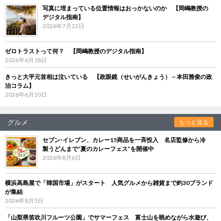
写真に埋まっている位置情報はおっかないのか 【岡嶋教授の
デジタル指南】
2026年7月22日
ゼロトラストって何？ 【岡嶋教授のデジタル指南】
2026年6月18日
きっと大平元首相は泣いている 【政眼鏡（せいがんきょう）－本田雅俊の政
治コラム】
2026年6月10日
グルメ
もっと見る
セブン‐イレブン、カレー15商品を一斉投入 名店監修から冷
製うどんまで“夏のカレーフェス”を開催中
2026年8月6日
横浜高島屋で「韓国市場」がスタート 人気グルメから雑貨まで約30ブランド
が集結
2026年8月5日
「山梨県笛吹川フルーツ公園」でサマーフェス 富士山を眺めながら水遊び、