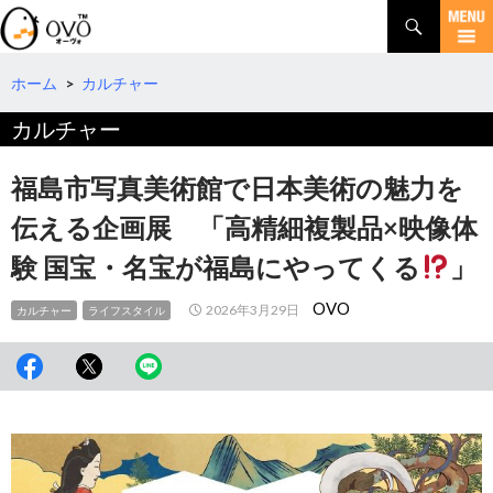
検
索
コ
ン
テ
ホーム
>
カルチャー
ン
カルチャー
ツ
へ
移
福島市写真美術館で日本美術の魅力を
動
伝える企画展 「高精細複製品×映像体
験 国宝・名宝が福島にやってくる
」
OVO
2026年3月29日
カルチャー
ライフスタイル