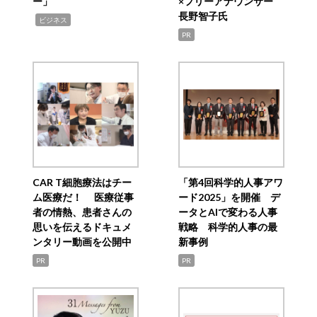
ー」
×フリーアナウンサー
長野智子氏
,
ビジネス
PR
CAR T細胞療法はチー
「第4回科学的人事アワ
ム医療だ！ 医療従事
ード2025」を開催 デ
者の情熱、患者さんの
ータとAIで変わる人事
思いを伝えるドキュメ
戦略 科学的人事の最
ンタリー動画を公開中
新事例
PR
PR