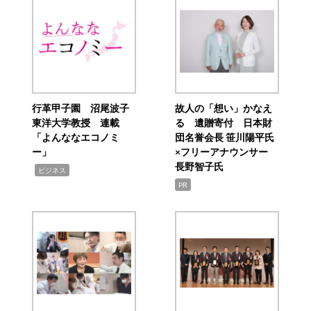
行革甲子園 沼尾波子
故人の「想い」かなえ
東洋大学教授 連載
る 遺贈寄付 日本財
「よんななエコノミ
団名誉会長 笹川陽平氏
ー」
×フリーアナウンサー
長野智子氏
,
ビジネス
PR