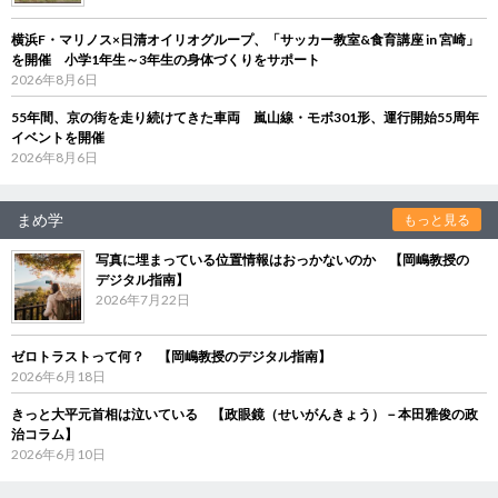
横浜F・マリノス×日清オイリオグループ、「サッカー教室&食育講座 in 宮崎」
を開催 小学1年生～3年生の身体づくりをサポート
2026年8月6日
55年間、京の街を走り続けてきた車両 嵐山線・モボ301形、運行開始55周年
イベントを開催
2026年8月6日
まめ学
もっと見る
写真に埋まっている位置情報はおっかないのか 【岡嶋教授の
デジタル指南】
2026年7月22日
ゼロトラストって何？ 【岡嶋教授のデジタル指南】
2026年6月18日
きっと大平元首相は泣いている 【政眼鏡（せいがんきょう）－本田雅俊の政
治コラム】
2026年6月10日