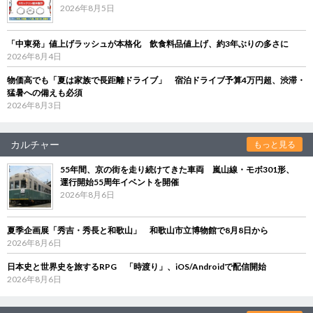
2026年8月5日
「中東発」値上げラッシュが本格化 飲食料品値上げ、約3年ぶりの多さに
2026年8月4日
物価高でも「夏は家族で長距離ドライブ」 宿泊ドライブ予算4万円超、渋滞・
猛暑への備えも必須
2026年8月3日
カルチャー
もっと見る
55年間、京の街を走り続けてきた車両 嵐山線・モボ301形、
運行開始55周年イベントを開催
2026年8月6日
夏季企画展「秀吉・秀長と和歌山」 和歌山市立博物館で8月8日から
2026年8月6日
日本史と世界史を旅するRPG 「時渡り」、iOS/Androidで配信開始
2026年8月6日