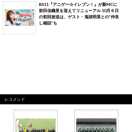
BS11『アニゲー☆イレブン！』が新MCに
前田佳織里を迎えてリニューアル 10月６日
の初回放送は、ゲスト・鬼頭明里との“仲良
し秘話”も
レコメンド