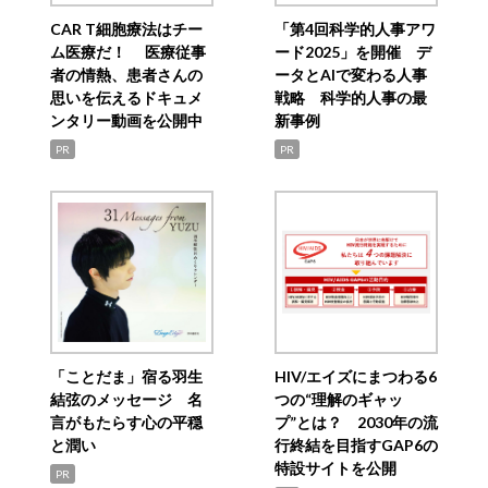
CAR T細胞療法はチー
「第4回科学的人事アワ
ム医療だ！ 医療従事
ード2025」を開催 デ
者の情熱、患者さんの
ータとAIで変わる人事
思いを伝えるドキュメ
戦略 科学的人事の最
ンタリー動画を公開中
新事例
PR
PR
「ことだま」宿る羽生
HIV/エイズにまつわる6
結弦のメッセージ 名
つの“理解のギャッ
言がもたらす心の平穏
プ”とは？ 2030年の流
と潤い
行終結を目指すGAP6の
特設サイトを公開
PR