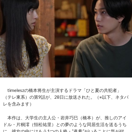
timeleszの橋本将生が主演するドラマ「ひと夏の共犯者」
（テレ東系）の第9話が、28日に放送された。（※以下、ネタバ
レを含みます）
本作は、大学生の主人公・岩井巧巳（橋本）が、推しのアイ
ドル・片桐澪（恒松祐里）との夢のような同居生活を送るうち
に、彼女の中にはもう1つの人格・“眞希”がいることに気が付