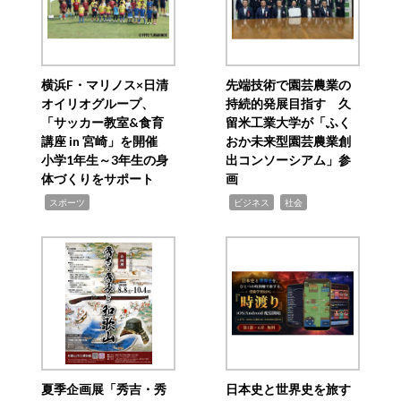
横浜F・マリノス×日清
先端技術で園芸農業の
オイリオグループ、
持続的発展目指す 久
「サッカー教室&食育
留米工業大学が「ふく
講座 in 宮崎」を開催
おか未来型園芸農業創
小学1年生～3年生の身
出コンソーシアム」参
体づくりをサポート
画
,
,
,
スポーツ
ビジネス
社会
夏季企画展「秀吉・秀
日本史と世界史を旅す