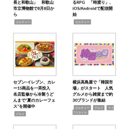
長と和歌山」 和歌山
るRPG 「時渡り」、
市立博物館で8月8日か
iOS/Androidで配信開
ら
始
,
,
カルチャー
カルチャー
セブン‐イレブン、カレ
横浜高島屋で「韓国市
ー15商品を一斉投入
場」がスタート 人気
名店監修から冷製うど
グルメから雑貨まで約
んまで“夏のカレーフェ
30ブランドが集結
ス”を開催中
,
,
,
カルチャー
グルメ
ライ
フスタイル
,
グルメ