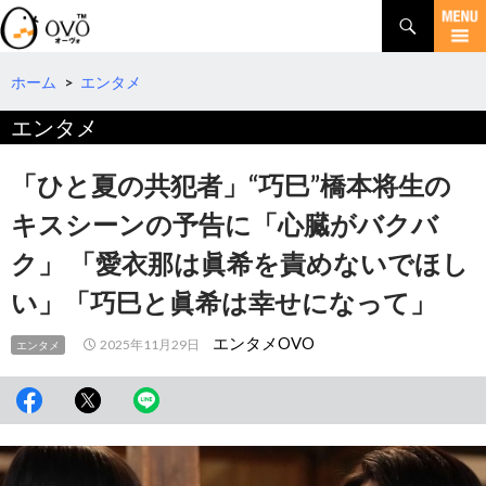
検
索
コ
ン
テ
ホーム
>
エンタメ
ン
エンタメ
ツ
へ
移
「ひと夏の共犯者」“巧巳”橋本将生の
動
キスシーンの予告に「心臓がバクバ
ク」 「愛衣那は眞希を責めないでほし
い」「巧巳と眞希は幸せになって」
エンタメOVO
2025年11月29日
エンタメ