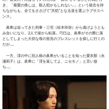
き、「最愛の推しは、殺人犯かもしれない…」という疑念を持
ちながらも、全てをささげて“共犯”となる道を選ぶラブサスペ
ンス。
眞希は追ってきた刑事・三宅（柾木玲弥）から逃げようとも
み合いになり、2人で崖から転落。巧巳は、眞希がその際に落
としてしまった大切な母の形見のブレスレットを探しに行くの
だが…。
一方、澪の中に別人格の眞希がいることを知った愛衣那（永
瀬莉子）は、眞希に「澪を返してよ、ニセモノ」と言い放
ち…。