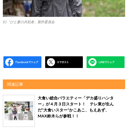
(C)「ひと夏の共犯者」製作委員会
関連記事
大食い総合バラエティー「デカ盛りハンタ
ー」が４月３日スタート！ テレ東が生ん
だ“大食いスター”かこあこ、もえあず、
MAX鈴木らが参戦！！