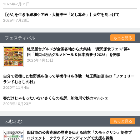
2026年7月31日
【がんを生きる緩和ケア医・大橋洋平「足し算命」】天空を見上げて
2026年7月28日
フェスティバル
もっと見る
絶品屋台グルメが全国各地から大集結 “庶民派食フェス”第4
回「川口×絶品グルメビール＆日本酒祭り2026」を開催
2026年4月15日
自分で収穫した秋野菜を使って芋煮作りを体験 埼玉県加須市の「ファミリー
ランドむさしの村」
2025年11月4日
春だけじゃもったいないさくらの名所、加治川で秋のマルシェ
2025年10月23日
ふむふむ
もっと見る
四日市の公害克服の歴史を伝える絵本『スモックリン』制作プ
ロジェクト クラウドファンディングで支援を募集