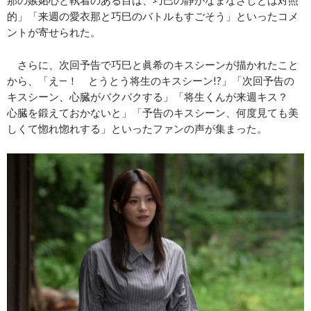
那の嫉妬心と執着のある目は、巧巳の静かなまなざしとは対照
的」「来週の愛衣那と巧巳のバトルもすごそう」といったコメ
ントが寄せられた。
さらに、次回予告で巧巳と眞希のキスシーンが描かれたこと
から、「え―！ とうとう将生のキスシーン!?」「次回予告の
キスシーン、心臓がバクバクする」「将生くんが来週キス？
心臓を鍛えておかないと」「予告のキスシーン、何度見ても美
しくて惚れ惚れする」といったファンの声が集まった。