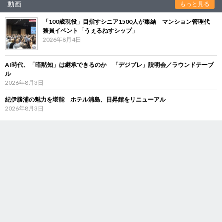
動画
もっと見る
「100歳現役」目指すシニア1500人が集結 マンション管理代
務員イベント「うぇるねすシップ」
2026年8月4日
AI時代、「暗黙知」は継承できるのか 「デジブレ」説明会／ラウンドテーブ
ル
2026年8月3日
紀伊勝浦の魅力を堪能 ホテル浦島、日昇館をリニューアル
2026年8月3日