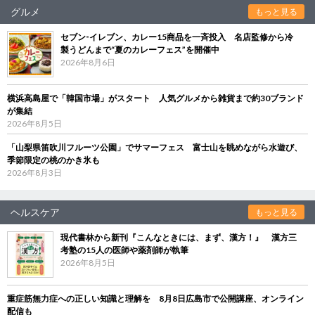
グルメ
もっと見る
セブン‐イレブン、カレー15商品を一斉投入 名店監修から冷
製うどんまで“夏のカレーフェス”を開催中
2026年8月6日
横浜高島屋で「韓国市場」がスタート 人気グルメから雑貨まで約30ブランド
が集結
2026年8月5日
「山梨県笛吹川フルーツ公園」でサマーフェス 富士山を眺めながら水遊び、
季節限定の桃のかき氷も
2026年8月3日
ヘルスケア
もっと見る
現代書林から新刊『こんなときには、まず、漢方！』 漢方三
考塾の15人の医師や薬剤師が執筆
2026年8月5日
重症筋無力症への正しい知識と理解を 8月8日広島市で公開講座、オンライン
配信も