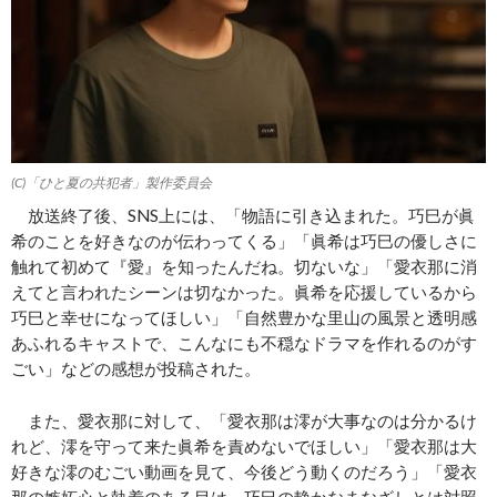
(C)「ひと夏の共犯者」製作委員会
放送終了後、SNS上には、「物語に引き込まれた。巧巳が眞
希のことを好きなのが伝わってくる」「眞希は巧巳の優しさに
触れて初めて『愛』を知ったんだね。切ないな」「愛衣那に消
えてと言われたシーンは切なかった。眞希を応援しているから
巧巳と幸せになってほしい」「自然豊かな里山の風景と透明感
あふれるキャストで、こんなにも不穏なドラマを作れるのがす
ごい」などの感想が投稿された。
また、愛衣那に対して、「愛衣那は澪が大事なのは分かるけ
れど、澪を守って来た眞希を責めないでほしい」「愛衣那は大
好きな澪のむごい動画を見て、今後どう動くのだろう」「愛衣