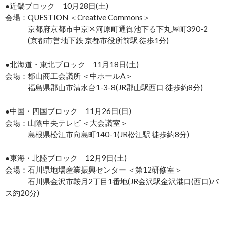
●近畿ブロック 10月28日(土)
会場：QUESTION ＜Creative Commons＞
京都府京都市中京区河原町通御池下る下丸屋町390-2
(京都市営地下鉄 京都市役所前駅 徒歩1分)
●北海道・東北ブロック 11月18日(土)
会場：郡山商工会議所 ＜中ホールA＞
福島県郡山市清水台1-3-8(JR郡山駅西口 徒歩約8分)
●中国・四国ブロック 11月26日(日)
会場：山陰中央テレビ ＜大会議室＞
島根県松江市向島町140-1(JR松江駅 徒歩約8分)
●東海・北陸ブロック 12月9日(土)
会場：石川県地場産業振興センター ＜第12研修室＞
石川県金沢市鞍月2丁目1番地(JR金沢駅金沢港口(西口)バ
ス約20分)