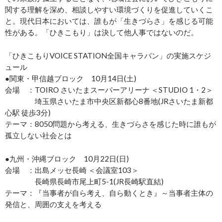
関する理解を深め、相談しやすい環境づくりを促進していくこ
と。現代日本においては、誰もが「生きづらさ」を感じる可能
性がある。「ひきこもり」は決して他人事ではないのだ。
「ひきこもりVOICE STATION全国キャラバン」の実施スケジ
ュール
●関東・甲信越ブロック 10月14日(土)
会場 ：TOIRO さいたまスーパーアリーナ ＜STUDIO 1・2＞
埼玉県さいたま市中央区新都心8番地(JRさいたま新都
心駅 徒歩3分)
テーマ：8050問題から考える、生きづらさを感じた時に誰もが
孤立しない社会とは
●九州・沖縄ブロック 10月22日(日)
会場 ：出島メッセ長崎 ＜会議室103＞
長崎県長崎市尾上町5-1(JR長崎駅直結)
テーマ：『当事者が自ら考え、自ら動くとき』～当事者主体の
発信と、周囲の支えを考える