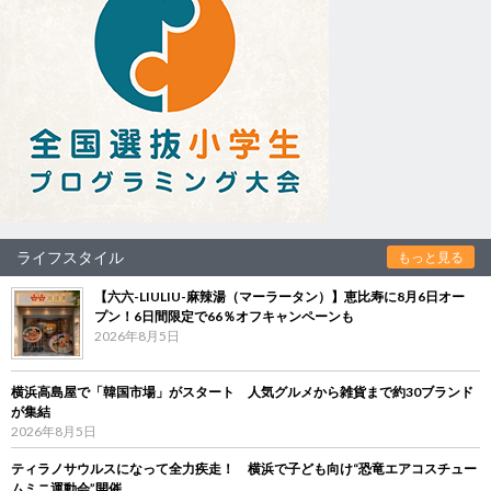
ライフスタイル
もっと見る
【六六-LIULIU-麻辣湯（マーラータン）】恵比寿に8月6日オー
プン！6日間限定で66％オフキャンペーンも
2026年8月5日
横浜高島屋で「韓国市場」がスタート 人気グルメから雑貨まで約30ブランド
が集結
2026年8月5日
ティラノサウルスになって全力疾走！ 横浜で子ども向け“恐竜エアコスチュー
ムミニ運動会”開催