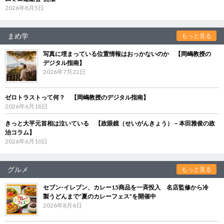
2026年8月5日
まめ学
もっと見る
写真に埋まっている位置情報はおっかないのか 【岡嶋教授の
デジタル指南】
2026年7月22日
ゼロトラストって何？ 【岡嶋教授のデジタル指南】
2026年6月18日
きっと大平元首相は泣いている 【政眼鏡（せいがんきょう）－本田雅俊の政
治コラム】
2026年6月10日
グルメ
もっと見る
セブン‐イレブン、カレー15商品を一斉投入 名店監修から冷
製うどんまで“夏のカレーフェス”を開催中
2026年8月6日