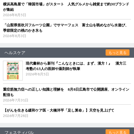
横浜高島屋で「韓国市場」がスタート 人気グルメから雑貨まで約30ブランド
が集結
2026年8月5日
「山梨県笛吹川フルーツ公園」でサマーフェス 富士山を眺めながら水遊び、
季節限定の桃のかき氷も
2026年8月3日
ヘルスケア
もっと見る
現代書林から新刊『こんなときには、まず、漢方！』 漢方三
考塾の15人の医師や薬剤師が執筆
2026年8月5日
重症筋無力症への正しい知識と理解を 8月8日広島市で公開講座、オンライン
配信も
2026年7月31日
【がんを生きる緩和ケア医・大橋洋平「足し算命」】天空を見上げて
2026年7月28日
フェスティバル
もっと見る