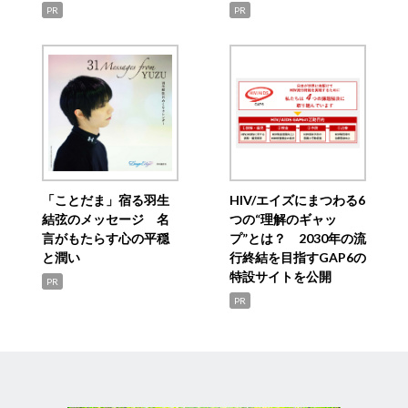
PR
PR
「ことだま」宿る羽生
HIV/エイズにまつわる6
結弦のメッセージ 名
つの“理解のギャッ
言がもたらす心の平穏
プ”とは？ 2030年の流
と潤い
行終結を目指すGAP6の
特設サイトを公開
PR
PR