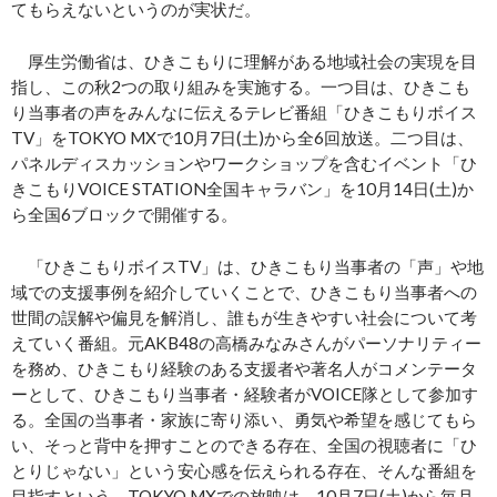
てもらえないというのが実状だ。
厚生労働省は、ひきこもりに理解がある地域社会の実現を目
指し、この秋2つの取り組みを実施する。一つ目は、ひきこも
り当事者の声をみんなに伝えるテレビ番組「ひきこもりボイス
TV」をTOKYO MXで10月7日(土)から全6回放送。二つ目は、
パネルディスカッションやワークショップを含むイベント「ひ
きこもりVOICE STATION全国キャラバン」を10月14日(土)か
ら全国6ブロックで開催する。
「ひきこもりボイスTV」は、ひきこもり当事者の「声」や地
域での支援事例を紹介していくことで、ひきこもり当事者への
世間の誤解や偏見を解消し、誰もが生きやすい社会について考
えていく番組。元AKB48の高橋みなみさんがパーソナリティー
を務め、ひきこもり経験のある支援者や著名人がコメンテータ
ーとして、ひきこもり当事者・経験者がVOICE隊として参加す
る。全国の当事者・家族に寄り添い、勇気や希望を感じてもら
い、そっと背中を押すことのできる存在、全国の視聴者に「ひ
とりじゃない」という安心感を伝えられる存在、そんな番組を
目指すという。TOKYO MXでの放映は、10月7日(土)から毎月