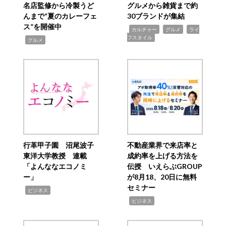
名店監修から冷製うど
グルメから雑貨まで約
んまで“夏のカレーフェ
30ブランドが集結
ス”を開催中
,
,
,
カルチャー
グルメ
ライ
フスタイル
,
グルメ
行革甲子園 沼尾波子
不動産業界で来店率と
東洋大学教授 連載
成約率を上げる方法を
「よんななエコノミ
伝授 いえらぶGROUP
ー」
が8月18、20日に無料
セミナー
,
ビジネス
,
ビジネス