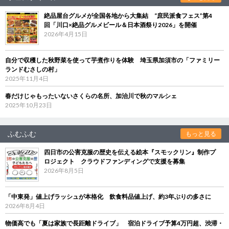
絶品屋台グルメが全国各地から大集結 “庶民派食フェス”第4
回「川口×絶品グルメビール＆日本酒祭り2026」を開催
2026年4月15日
自分で収穫した秋野菜を使って芋煮作りを体験 埼玉県加須市の「ファミリー
ランドむさしの村」
2025年11月4日
春だけじゃもったいないさくらの名所、加治川で秋のマルシェ
2025年10月23日
ふむふむ
もっと見る
四日市の公害克服の歴史を伝える絵本『スモックリン』制作プ
ロジェクト クラウドファンディングで支援を募集
2026年8月5日
「中東発」値上げラッシュが本格化 飲食料品値上げ、約3年ぶりの多さに
2026年8月4日
物価高でも「夏は家族で長距離ドライブ」 宿泊ドライブ予算4万円超、渋滞・