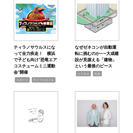
ティラノサウルスにな
なぜゼネコンが自動運
って全力疾走！ 横浜
転に挑むのか――大成建
で子ども向け“恐竜エア
設が見据える「建物」
コスチュームミニ運動
という最後のピース
会”開催
,
,
ビジネス
社会
,
,
スポーツ
ライフスタイル