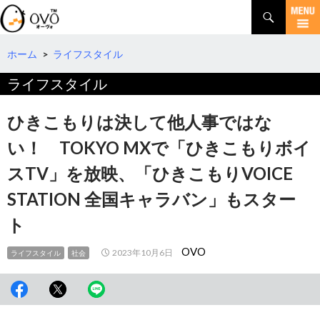
検
索
コ
ン
テ
ホーム
>
ライフスタイル
ン
ライフスタイル
ツ
へ
移
ひきこもりは決して他人事ではな
動
い！ TOKYO MXで「ひきこもりボイ
スTV」を放映、「ひきこもりVOICE
STATION 全国キャラバン」もスター
ト
OVO
2023年10月6日
ライフスタイル
社会