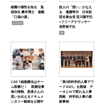
細菌の個性を知る 鬼
故人の「想い」かなえ
頭弥生 農学博士 連載
る 遺贈寄付 日本財
「口福の源」
団名誉会長 笹川陽平氏
×フリーアナウンサー
,
ビジネス
長野智子氏
PR
CAR T細胞療法はチー
「第4回科学的人事アワ
ム医療だ！ 医療従事
ード2025」を開催 デ
者の情熱、患者さんの
ータとAIで変わる人事
思いを伝えるドキュメ
戦略 科学的人事の最
ンタリー動画を公開中
新事例