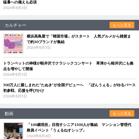
猛暑への備えも必須
2026年8月3日
カルチャー
もっと見る
横浜高島屋で「韓国市場」がスタート 人気グルメから雑貨ま
で約30ブランドが集結
2026年8月5日
トランペットの神様が軽井沢でクラシックコンサート 草津から軽井沢にも拠
点を増やして開催
2026年8月5日
500万人に親しまれた“たぬき”が全国デビューへ 「ぽんうぇる」がゆるバース
初参戦、応援を呼びかけ
2026年8月5日
動画
もっと見る
「100歳現役」目指すシニア1500人が集結 マンション管理代
務員イベント「うぇるねすシップ」
2026年8月4日