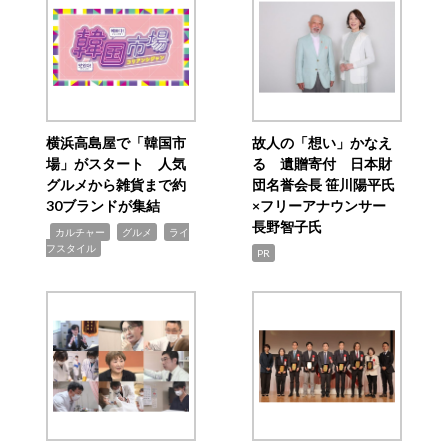
横浜高島屋で「韓国市
故人の「想い」かなえ
場」がスタート 人気
る 遺贈寄付 日本財
グルメから雑貨まで約
団名誉会長 笹川陽平氏
30ブランドが集結
×フリーアナウンサー
長野智子氏
,
,
,
カルチャー
グルメ
ライ
フスタイル
PR