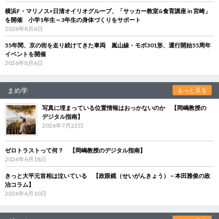
横浜F・マリノス×日清オイリオグループ、「サッカー教室&食育講座 in 宮崎」
を開催 小学1年生～3年生の身体づくりをサポート
2026年8月6日
55年間、京の街を走り続けてきた車両 嵐山線・モボ301形、運行開始55周年
イベントを開催
2026年8月6日
まめ学
もっと見る
写真に埋まっている位置情報はおっかないのか 【岡嶋教授の
デジタル指南】
2026年7月22日
ゼロトラストって何？ 【岡嶋教授のデジタル指南】
2026年6月18日
きっと大平元首相は泣いている 【政眼鏡（せいがんきょう）－本田雅俊の政
治コラム】
2026年6月10日