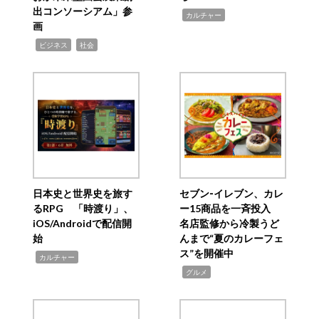
出コンソーシアム」参
,
カルチャー
画
,
,
ビジネス
社会
日本史と世界史を旅す
セブン‐イレブン、カレ
るRPG 「時渡り」、
ー15商品を一斉投入
iOS/Androidで配信開
名店監修から冷製うど
始
んまで“夏のカレーフェ
ス”を開催中
,
カルチャー
,
グルメ