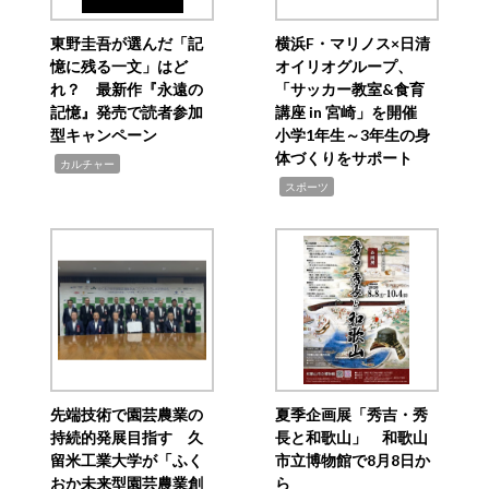
東野圭吾が選んだ「記
横浜F・マリノス×日清
憶に残る一文」はど
オイリオグループ、
れ？ 最新作『永遠の
「サッカー教室&食育
記憶』発売で読者参加
講座 in 宮崎」を開催
型キャンペーン
小学1年生～3年生の身
体づくりをサポート
,
カルチャー
,
スポーツ
先端技術で園芸農業の
夏季企画展「秀吉・秀
持続的発展目指す 久
長と和歌山」 和歌山
留米工業大学が「ふく
市立博物館で8月8日か
おか未来型園芸農業創
ら