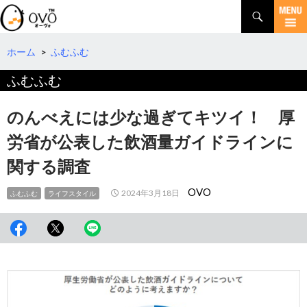
検
索
コ
ン
テ
ホーム
>
ふむふむ
ン
ふむふむ
ツ
へ
移
のんべえには少な過ぎてキツイ！ 厚
動
労省が公表した飲酒量ガイドラインに
関する調査
OVO
2024年3月18日
ふむふむ
ライフスタイル