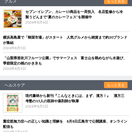
グルメ
もっと見る
セブン‐イレブン、カレー15商品を一斉投入 名店監修から冷
製うどんまで“夏のカレーフェス”を開催中
2026年8月6日
横浜高島屋で「韓国市場」がスタート 人気グルメから雑貨まで約30ブランド
が集結
2026年8月5日
「山梨県笛吹川フルーツ公園」でサマーフェス 富士山を眺めながら水遊び、
季節限定の桃のかき氷も
2026年8月3日
ヘルスケア
もっと見る
現代書林から新刊『こんなときには、まず、漢方！』 漢方三
考塾の15人の医師や薬剤師が執筆
2026年8月5日
重症筋無力症への正しい知識と理解を 8月8日広島市で公開講座、オンライン
配信も
2026年7月31日