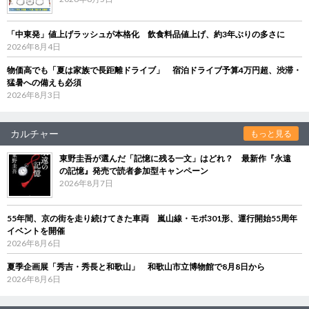
「中東発」値上げラッシュが本格化 飲食料品値上げ、約3年ぶりの多さに
2026年8月4日
物価高でも「夏は家族で長距離ドライブ」 宿泊ドライブ予算4万円超、渋滞・
猛暑への備えも必須
2026年8月3日
カルチャー
もっと見る
東野圭吾が選んだ「記憶に残る一文」はどれ？ 最新作『永遠
の記憶』発売で読者参加型キャンペーン
2026年8月7日
55年間、京の街を走り続けてきた車両 嵐山線・モボ301形、運行開始55周年
イベントを開催
2026年8月6日
夏季企画展「秀吉・秀長と和歌山」 和歌山市立博物館で8月8日から
2026年8月6日