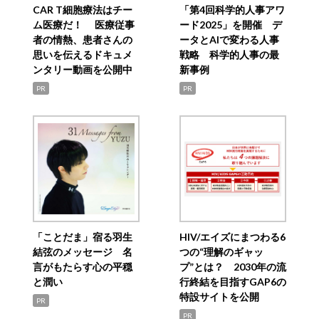
CAR T細胞療法はチー
「第4回科学的人事アワ
ム医療だ！ 医療従事
ード2025」を開催 デ
者の情熱、患者さんの
ータとAIで変わる人事
思いを伝えるドキュメ
戦略 科学的人事の最
ンタリー動画を公開中
新事例
PR
PR
「ことだま」宿る羽生
HIV/エイズにまつわる6
結弦のメッセージ 名
つの“理解のギャッ
言がもたらす心の平穏
プ”とは？ 2030年の流
と潤い
行終結を目指すGAP6の
特設サイトを公開
PR
PR