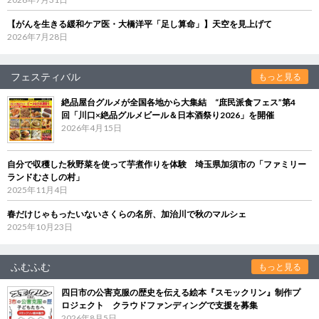
【がんを生きる緩和ケア医・大橋洋平「足し算命」】天空を見上げて
2026年7月28日
フェスティバル
もっと見る
絶品屋台グルメが全国各地から大集結 “庶民派食フェス”第4
回「川口×絶品グルメビール＆日本酒祭り2026」を開催
2026年4月15日
自分で収穫した秋野菜を使って芋煮作りを体験 埼玉県加須市の「ファミリー
ランドむさしの村」
2025年11月4日
春だけじゃもったいないさくらの名所、加治川で秋のマルシェ
2025年10月23日
ふむふむ
もっと見る
四日市の公害克服の歴史を伝える絵本『スモックリン』制作プ
ロジェクト クラウドファンディングで支援を募集
2026年8月5日