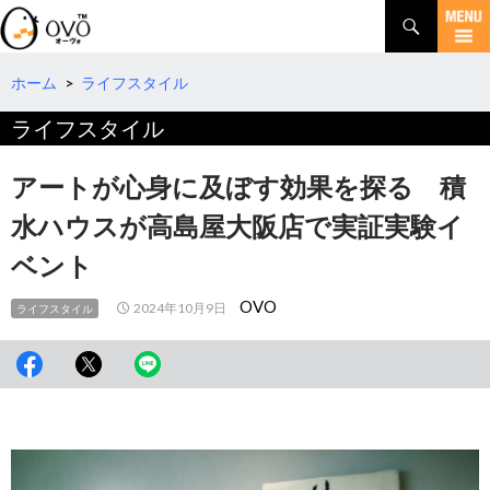
検
索
コ
ン
テ
ホーム
>
ライフスタイル
ン
ライフスタイル
ツ
へ
移
アートが心身に及ぼす効果を探る 積
動
水ハウスが高島屋大阪店で実証実験イ
ベント
OVO
2024年10月9日
ライフスタイル