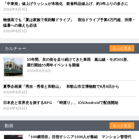
「中東発」値上げラッシュが本格化 飲食料品値上げ、約3年ぶりの多さに
2026年8月4日
物価高でも「夏は家族で長距離ドライブ」 宿泊ドライブ予算4万円超、渋滞・
猛暑への備えも必須
2026年8月3日
カルチャー
もっと見る
55年間、京の街を走り続けてきた車両 嵐山線・モボ301形、
運行開始55周年イベントを開催
2026年8月6日
夏季企画展「秀吉・秀長と和歌山」 和歌山市立博物館で8月8日から
2026年8月6日
日本史と世界史を旅するRPG 「時渡り」、iOS/Androidで配信開始
2026年8月6日
動画
もっと見る
「100歳現役」目指すシニア1500人が集結 マンション管理代