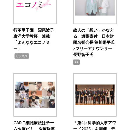
行革甲子園 沼尾波子
故人の「想い」かなえ
東洋大学教授 連載
る 遺贈寄付 日本財
「よんななエコノミ
団名誉会長 笹川陽平氏
ー」
×フリーアナウンサー
長野智子氏
,
ビジネス
PR
CAR T細胞療法はチー
「第4回科学的人事アワ
ム医療だ！ 医療従事
ード2025」を開催 デ