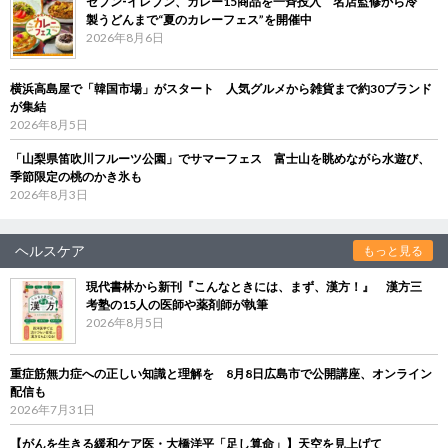
セブン‐イレブン、カレー15商品を一斉投入 名店監修から冷
製うどんまで“夏のカレーフェス”を開催中
2026年8月6日
横浜高島屋で「韓国市場」がスタート 人気グルメから雑貨まで約30ブランド
が集結
2026年8月5日
「山梨県笛吹川フルーツ公園」でサマーフェス 富士山を眺めながら水遊び、
季節限定の桃のかき氷も
2026年8月3日
ヘルスケア
もっと見る
現代書林から新刊『こんなときには、まず、漢方！』 漢方三
考塾の15人の医師や薬剤師が執筆
2026年8月5日
重症筋無力症への正しい知識と理解を 8月8日広島市で公開講座、オンライン
配信も
2026年7月31日
【がんを生きる緩和ケア医・大橋洋平「足し算命」】天空を見上げて