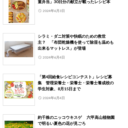
童弁当」30日分の献立が載ったレシピ本
2024年6月3日
シラミ・ダニ対策や快眠のための救世
主？ 「布団乾燥機を使って除湿も温めも
出来るマットレス」が登場
2024年6月4日
「第4回給食レシピコンテスト」レシピ募
集 管理栄養士・栄養士・栄養士養成校の
学生対象、8月15日まで
2024年6月4日
約千株のニッコウキスゲ 六甲高山植物園
で明るい夏色の花が見ごろ