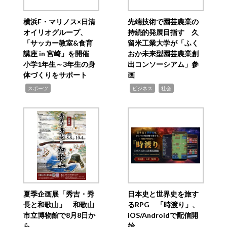
横浜F・マリノス×日清
先端技術で園芸農業の
オイリオグループ、
持続的発展目指す 久
「サッカー教室&食育
留米工業大学が「ふく
講座 in 宮崎」を開催
おか未来型園芸農業創
小学1年生～3年生の身
出コンソーシアム」参
体づくりをサポート
画
,
,
,
スポーツ
ビジネス
社会
夏季企画展「秀吉・秀
日本史と世界史を旅す
長と和歌山」 和歌山
るRPG 「時渡り」、
市立博物館で8月8日か
iOS/Androidで配信開
ら
始