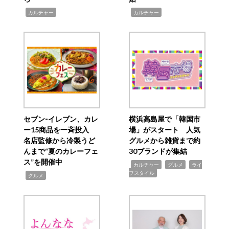
,
,
カルチャー
カルチャー
セブン‐イレブン、カレ
横浜高島屋で「韓国市
ー15商品を一斉投入
場」がスタート 人気
名店監修から冷製うど
グルメから雑貨まで約
んまで“夏のカレーフェ
30ブランドが集結
ス”を開催中
,
,
,
カルチャー
グルメ
ライ
フスタイル
,
グルメ