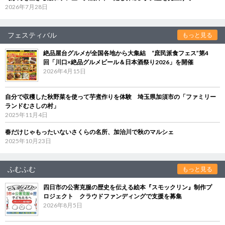
2026年7月28日
フェスティバル
もっと見る
絶品屋台グルメが全国各地から大集結 “庶民派食フェス”第4
回「川口×絶品グルメビール＆日本酒祭り2026」を開催
2026年4月15日
自分で収穫した秋野菜を使って芋煮作りを体験 埼玉県加須市の「ファミリー
ランドむさしの村」
2025年11月4日
春だけじゃもったいないさくらの名所、加治川で秋のマルシェ
2025年10月23日
ふむふむ
もっと見る
四日市の公害克服の歴史を伝える絵本『スモックリン』制作プ
ロジェクト クラウドファンディングで支援を募集
2026年8月5日