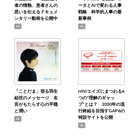
者の情熱、患者さんの
ータとAIで変わる人事
思いを伝えるドキュメ
戦略 科学的人事の最
ンタリー動画を公開中
新事例
PR
PR
「ことだま」宿る羽生
HIV/エイズにまつわる6
結弦のメッセージ 名
つの“理解のギャッ
言がもたらす心の平穏
プ”とは？ 2030年の流
と潤い
行終結を目指すGAP6の
特設サイトを公開
PR
PR