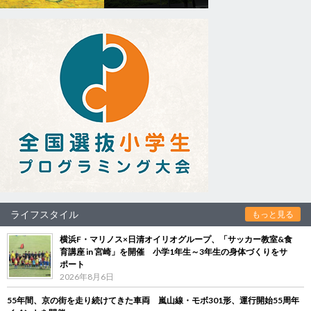
ライフスタイル
もっと見る
横浜F・マリノス×日清オイリオグループ、「サッカー教室&食
育講座 in 宮崎」を開催 小学1年生～3年生の身体づくりをサ
ポート
2026年8月6日
55年間、京の街を走り続けてきた車両 嵐山線・モボ301形、運行開始55周年